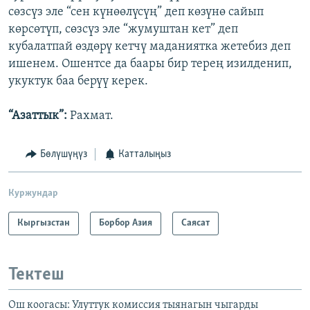
сөзсүз эле “сен күнөөлүсүң” деп көзүнө сайып
көрсөтүп, сөзсүз эле “жумуштан кет” деп
кубалатпай өздөрү кетчү маданиятка жетебиз деп
ишенем. Ошентсе да баары бир терең изилденип,
укуктук баа берүү керек.
“Азаттык”:
Рахмат.
Бөлүшүңүз
Катталыңыз
Куржундар
Кыргызстан
Борбор Азия
Саясат
Тектеш
Ош коогасы: Улуттук комиссия тыянагын чыгарды