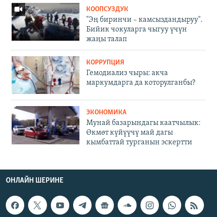
КООПСУЗДУК
"Эң биринчи – камсыздандыруу".
Бийик чокуларга чыгуу үчүн
жаңы талап
КОРРУПЦИЯ
Гемодиализ чыры: акча
маркумдарга да которулганбы?
ЭКОНОМИКА
Мунай базарындагы каатчылык:
Өкмөт күйүүчү май дагы
кымбаттай турганын эскертти
ОНЛАЙН ШЕРИНЕ