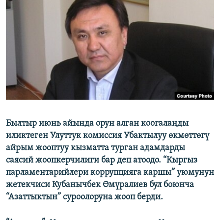
ОНЛАЙН ШЕРИНЕ
ЭЖЕ-СИҢДИЛЕР
АЗАТТЫК+
ЫҢГАЙСЫЗ СУРООЛОР
ЭЕ/АРнун бардык сайттары
Былтыр июнь айында орун алган коогалаңды
иликтеген Улуттук комиссия Убактылуу өкмөттөгү
айрым жооптуу кызматта турган адамдарды
саясий жоопкерчилиги бар деп атоодо. “Кыргыз
парламентарийлери коррупцияга каршы” уюмунун
жетекчиси Кубанычбек Өмүралиев бул боюнча
“Азаттыктын” суроолоруна жооп берди.