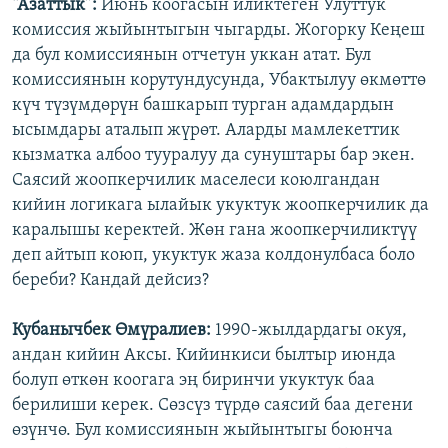
“Азаттык”:
Июнь коогасын иликтеген Улуттук
комиссия жыйынтыгын чыгарды. Жогорку Кеңеш
да бул комиссиянын отчетун уккан атат. Бул
комиссиянын корутундусунда, Убактылуу өкмөттө
күч түзүмдөрүн башкарып турган адамдардын
ысымдары аталып жүрөт. Аларды мамлекеттик
кызматка албоо тууралуу да сунуштары бар экен.
Саясий жоопкерчилик маселеси коюлгандан
кийин логикага ылайык укуктук жоопкерчилик да
каралышы керектей. Жөн гана жоопкерчиликтүү
деп айтып коюп, укуктук жаза колдонулбаса боло
береби? Кандай дейсиз?
Кубанычбек Өмүралиев:
1990-жылдардагы окуя,
андан кийин Аксы. Кийинкиси былтыр июнда
болуп өткөн коогага эң биринчи укуктук баа
берилиши керек. Сөзсүз түрдө саясий баа дегени
өзүнчө. Бул комиссиянын жыйынтыгы боюнча