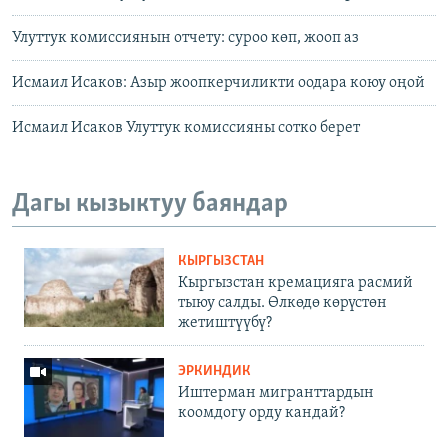
Улуттук комиссиянын отчету: суроо көп, жооп аз
Исмаил Исаков: Азыр жоопкерчиликти оодара коюу оңой
Исмаил Исаков Улуттук комиссияны сотко берет
Дагы кызыктуу баяндар
КЫРГЫЗСТАН
Кыргызстан кремацияга расмий
тыюу салды. Өлкөдө көрүстөн
жетиштүүбү?
ЭРКИНДИК
Иштерман мигранттардын
коомдогу орду кандай?