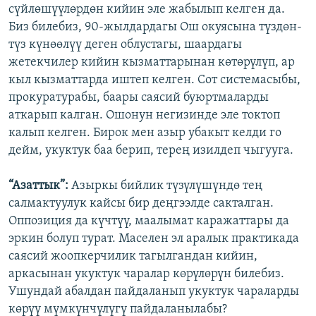
сүйлөшүүлөрдөн кийин эле жабылып келген да.
Биз билебиз, 90-жылдардагы Ош окуясына түздөн-
түз күнөөлүү деген облустагы, шаардагы
жетекчилер кийин кызматтарынан көтөрүлүп, ар
кыл кызматтарда иштеп келген. Сот системасыбы,
прокуратурабы, баары саясий буюртмаларды
аткарып калган. Ошонун негизинде эле токтоп
калып келген. Бирок мен азыр убакыт келди го
дейм, укуктук баа берип, терең изилдеп чыгууга.
“Азаттык”:
Азыркы бийлик түзүлүшүндө тең
салмактуулук кайсы бир деңгээлде сакталган.
Оппозиция да күчтүү, маалымат каражаттары да
эркин болуп турат. Маселен эл аралык практикада
саясий жоопкерчилик тагылгандан кийин,
аркасынан укуктук чаралар көрүлөрүн билебиз.
Ушундай абалдан пайдаланып укуктук чараларды
көрүү мүмкүнчүлүгү пайдаланылабы?