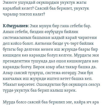
Эмнеге ушундай окуялардын укуктук жагы
каралбай келет? Саясий баа берилет, укуктук
чаралар токтоп калат?
К.Өмүралиев:
Эми мунун бир гана себеби бар.
Анын себеби, биздин өзүбүздүн бийлик
системасынын башынан ылдый карай чиригени
деп койсо болот. Анткени бизде үч-төрт бийлик
бутагы бар делгени менен иш жүзүндө баары бир
кишиден көз каранды болуп келген. Мурдагы эки
президенттин тушунда дал ошол кишилерден көз
каранды болчу. Бирок азыр абал такыр башка да.
Азыр саясий түзүлүш, система өзгөрдү. Эми бул
канчалык иш жүзүндө иштеп кетет башка кеп.
Убакыт көрсөтөт. Ошондуктан бул окуяларга сөзсүз
түрдө укуктук баа берип калыш керек.
Мурда болсо саясий баа берилип эле, кайра ич ара