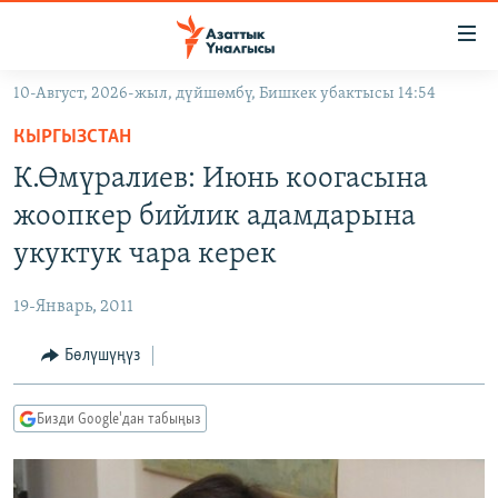
Линктер
Мазмунга
өтүңүз
10-Август, 2026-жыл, дүйшөмбү, Бишкек убактысы 14:54
Навигацияга
ЖАҢЫЛЫКТАР
өтүңүз
КЫРГЫЗСТАН
КЫРГЫЗСТАН
Издөөгө
К.Өмүралиев: Июнь коогасына
салыңыз
ДҮЙНӨ
КЫРГЫЗСТАН
жоопкер бийлик адамдарына
УКРАИНА
САЯСАТ
ДҮЙНӨ
укуктук чара керек
АТАЙЫН ИЛИКТӨӨ
ЭКОНОМИКА
БОРБОР АЗИЯ
19-Январь, 2011
ТВ ПРОГРАММАЛАР
МАДАНИЯТ
Бөлүшүңүз
ПОДКАСТ
БҮГҮН АЗАТТЫКТА
ӨЗГӨЧӨ ПИКИР
ЭКСПЕРТТЕР ТАЛДАЙТ
Бизди Google'дан табыңыз
БИЗ ЖАНА ДҮЙНӨ
Русский
ДАНИСТЕ