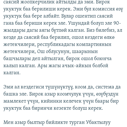
саясий жоопкерчилик айтылды да эми. Бирок
укуктук баа берилиши керек. Эми бул комиссия өзү
укуктук баа бере албайт. Булар ошентип саясий
гана баа бериши керек эле. Ушундай болуп эле 90-
жылдары дагы аягы бүтпөй калган. Биз билебиз, ал
кезде да саясий баа берилип, ошол кездеги өлкө
жетекчилери, республикадагы компартиянын
жетекчилери, Ош облусунун, шаарынын
башчылары деп айтылган, бирок ошол боюнча
калып калган. Ары жагы ачык-айкын болбой
калган.
Эми ал кездегиси түшүнүктүү, коом да, система да
башка эле. Бирок азыр коомчулук үчүн, өзүбүздүн
мамлекет үчүн, кийинки келечек үчүн баары бир
укуктук баа биринчи кезекте болуш керек.
Мен азыр былтыр бийликте турган Убактылуу