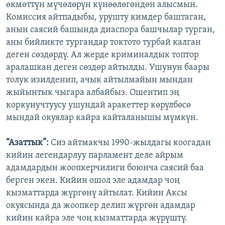
өкмөттүн мүчөлөрүн күнөөлөгөндөн алысмын.
Комиссия айтпадыбы, урушту кимдер баштаган,
анын саясий башында диаспора башчылар турган,
аны бийликте тургандар токтото турбай калган
деген сөздөрдү. Ал жерде криминалдык топтор
аралашкан деген сөздөр айтылды. Ушунун баары
толук изилденип, ачык айтылмайын мындан
жыйынтык чыгара албайбыз. Ошентип эң
коркунучтуусу ушундай аракеттер көрүлбөсө
мындай окуялар кайра кайталанышы мүмкүн.
“Азаттык”:
Сиз айтмакчы 1990-жылдагы коогадан
кийин легендарлуу парламент деле айрым
адамдардын жоопкерчилиги боюнча саясий баа
берген экен. Кийин ошол эле адамдар чоң
кызматтарда жүргөнү айтылат. Кийин Аксы
окуясында да жоопкер делип жүргөн адамдар
кийин кайра эле чоң кызматтарда жүрүштү.