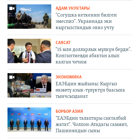
АДАМ УКУКТАРЫ
"Согушка кеткенин билген
эмеспиз". Украинада эки
кыргызстандык окко учту
САЯСАТ
"15 млн долларлык мүлкүн берди".
Конгантиевди абактан алып
калган чечим
ЭКОНОМИКА
ЕАЭБдин жыйыны: Кыргыз
өкмөтү азык-түлүктүн баасына
тынчсызданат
БОРБОР АЗИЯ
"ЕАЭБдин талаптары сакталбай
жатат". Чолпон-Атадагы саммит,
Пашиняндын сыны