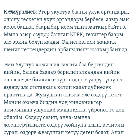
К.Өмүралиев:
Эгер укуктук бааны укук органдары,
ошону тескеген укук органдары бербесе, азыр эми
коом башка, баарыбир коом тынч жаткырбайт го.
Мына азыр өзүңөр баштап КТРК, гезиттер баары
эле эркин болуп калды. Эң негизгиси жанагы
шейит кеткендердин арбагы тынч жаткырбайт да.
Эми Улуттук комиссия саясий баа бергенден
кийин, башка баалар берилип аткандан кийин
ошол кезде бийликте тургандар өзүлөрү түшүнсө
өздөрү эле отставкага кетип калат дүйнөлүк
практикада. Жумуштан алгыча эле өздөрү кетет.
Менин оюмча биздин чоң чиновниктер
акырындап ушундай маданиятка үйрөнөт го деп
ойлойм. Өздөрү сезип, анча-мынча
жоопкерчиликти өздөрү мойнуна алып, кечирим
сурап, өздөрү жумуштан кетүү деген болот. Анан