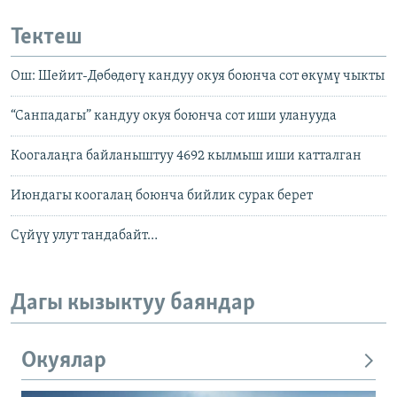
Тектеш
Ош: Шейит-Дөбөдөгү кандуу окуя боюнча сот өкүмү чыкты
“Санпадагы” кандуу окуя боюнча сот иши уланууда
Коогалаңга байланыштуу 4692 кылмыш иши катталган
Июндагы коогалаң боюнча бийлик сурак берет
Сүйүү улут тандабайт…
Дагы кызыктуу баяндар
Окуялар