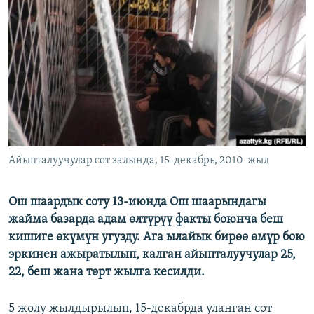
ОНЛАЙН ШЕРИНЕ
ЭЖЕ-СИҢДИЛЕР
АЗАТТЫК+
ЫҢГАЙСЫЗ СУРООЛОР
ЭЕ/АРнун бардык сайттары
Айыпталуучулар сот залында, 15-декабрь, 2010-жыл
Ош шаардык соту 13-июнда Ош шаарындагы
жайма базарда адам өлтүрүү факты боюнча беш
кишиге өкүмүн угузду. Ага ылайык бирөө өмүр бою
эркинен ажыратылып, калган айыпталуучулар 25,
22, беш жана төрт жылга кесилди.
5 жолу жылдырылып, 15-декабрда уланган сот