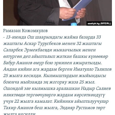
Рамазан Кожомкулов
-
13-июнда Ош шаарындагы жайма базарда 33
жаштагы Аскар Турусбеков менен 32 жаштагы
Сапарбек Эрмекбаевди мыкаачылык менен
өлтүргөн деп айыпталып жаткан башкы күнөөкөр
Бабур Аманов өмүр бою эркинен ажыратылды.
Андан кийин ага жардам берген Иматулло Талипов
25 жылга кесилди. Кылмыштардын жыйындысы
боюнча мыйзамда эң жогорку жаза 25 жыл.
Ошондой эле кылмышка аралашкан Надыр Салиев
иликтөөдө тергөөчүлөргө жардам көрсөткөндүгү
үчүн 22 жылга камалат. Кийинки айыпталуучулар
Тахир Аманов беш жылга, Элдияр Рустамов төрт
жылга кесилди.