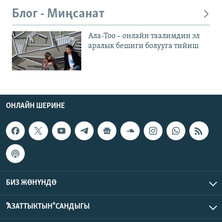
Блог - Миңсанат
Ала-Тоо – онлайн таалимдин эл
аралык бешиги болууга тийиш
ОНЛАЙН ШЕРИНЕ
БИЗ ЖӨНҮНДӨ
"АЗАТТЫКТЫН" САНДЫГЫ