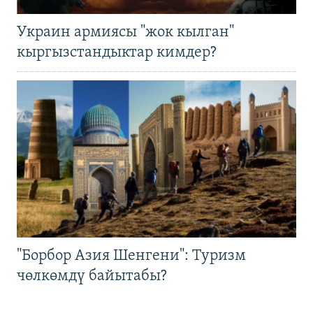
Украин армиясы "жок кылган"
кыргызстандыктар кимдер?
"Борбор Азия Шенгени": Туризм
чөлкөмдү байытабы?