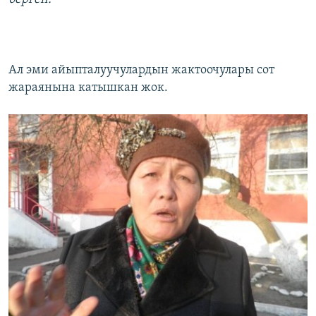
Ал эми айыпталуучулардын жактоочулары сот
жараянына катышкан жок.