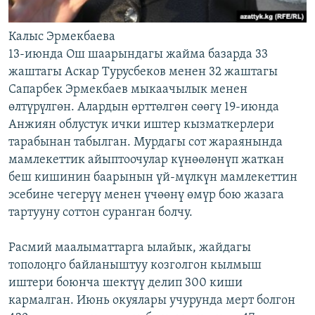
Калыс Эрмекбаева
13-июнда Ош шаарындагы жайма базарда 33
жаштагы Аскар Турусбеков менен 32 жаштагы
Сапарбек Эрмекбаев мыкаачылык менен
өлтүрүлгөн. Алардын өрттөлгөн сөөгү 19-июнда
Анжиян облустук ички иштер кызматкерлери
тарабынан табылган. Мурдагы сот жараянында
мамлекеттик айыптоочулар күнөөлөнүп жаткан
беш кишинин баарынын үй-мүлкүн мамлекеттин
эсебине чегерүү менен үчөөнү өмүр бою жазага
тартууну соттон суранган болчу.
Расмий маалыматтарга ылайык, жайдагы
тополоңго байланыштуу козголгон кылмыш
иштери боюнча шектүү делип 300 киши
кармалган. Июнь окуялары учурунда мерт болгон