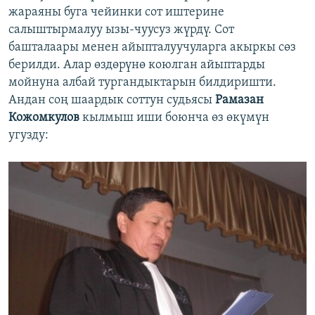
жараяны буга чейинки сот иштерине
салыштырмалуу ызы-чуусуз жүрдү. Сот
башталаары менен айыпталуучуларга акыркы сөз
берилди. Алар өздөрүнө коюлган айыптарды
мойнуна албай тургандыктарын билдиришти.
Андан соң шаардык соттун судьясы
Рамазан
Кожомкулов
кылмыш иши боюнча өз өкүмүн
угузду: