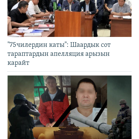
"75чилердин каты": Шаардык сот
тараптардын апелляция арызын
карайт