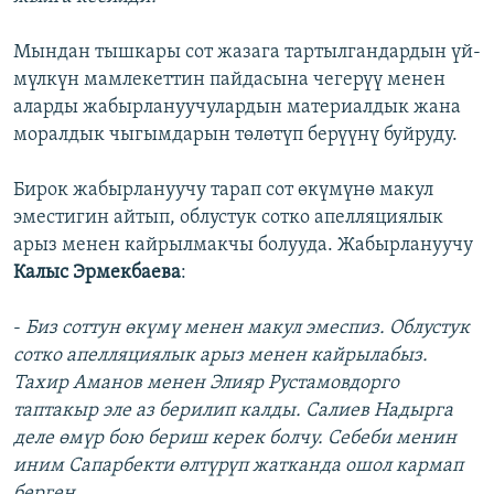
Мындан тышкары сот жазага тартылгандардын үй-
мүлкүн мамлекеттин пайдасына чегерүү менен
аларды жабырлануучулардын материалдык жана
моралдык чыгымдарын төлөтүп берүүнү буйруду.
Бирок жабырлануучу тарап сот өкүмүнө макул
эместигин айтып, облустук сотко апелляциялык
арыз менен кайрылмакчы болууда. Жабырлануучу
Калыс Эрмекбаева
:
-
Биз соттун өкүмү менен макул эмеспиз. Облустук
сотко апелляциялык арыз менен кайрылабыз.
Тахир Аманов менен Элияр Рустамовдорго
таптакыр эле аз берилип калды. Салиев Надырга
деле өмүр бою бериш керек болчу. Себеби менин
иним Сапарбекти өлтүрүп жатканда ошол кармап
берген.