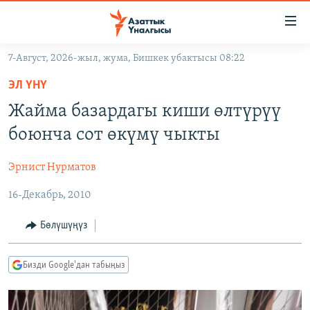
Линктер
Мазмунга
өтүңүз
7-Август, 2026-жыл, жума, Бишкек убактысы 08:22
Навигацияга
ЖАҢЫЛЫКТАР
өтүңүз
ЭЛ ҮНҮ
КЫРГЫЗСТАН
Издөөгө
Жайма базардагы киши өлтүрүү
салыңыз
ДҮЙНӨ
КЫРГЫЗСТАН
боюнча сот өкүмү чыкты
УКРАИНА
САЯСАТ
ДҮЙНӨ
Эрнист Нурматов
АТАЙЫН ИЛИКТӨӨ
ЭКОНОМИКА
БОРБОР АЗИЯ
16-Декабрь, 2010
ТВ ПРОГРАММАЛАР
МАДАНИЯТ
ПОДКАСТ
БҮГҮН АЗАТТЫКТА
Бөлүшүңүз
ӨЗГӨЧӨ ПИКИР
ЭКСПЕРТТЕР ТАЛДАЙТ
Бизди Google'дан табыңыз
БИЗ ЖАНА ДҮЙНӨ
Русский
ДАНИСТЕ