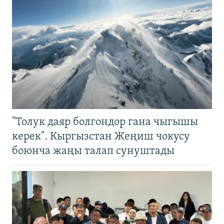
"Толук даяр болгондор гана чыгышы
керек". Кыргызстан Жеңиш чокусу
боюнча жаңы талап сунуштады