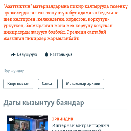
"Азаттыктын" материалдарына пикир калтырууда төмөнкү
эрежелерди так сактоону өтүнөбүз: адамдын беделине
шек келтирген, келекелеген, кордогон, коркутуп-
үркүткөн, басмырлаган жана жек көрүүнү козуткан
пикирлерди жазууга болбойт. Эрежени сактабай
жазылган пикирлер жарыяланбайт.
Бөлүшүңүз
Катталыңыз
Куржундар
Кыргызстан
Саясат
Макалалар архиви
Дагы кызыктуу баяндар
ЭРКИНДИК
Иштерман мигранттардын