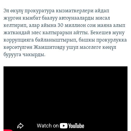
Эл өкүлү прокуратура кызматкерлери айдап
жүргөн кымбат баалуу автоунааларды мисал
келтирип, алар айына 30 миллион сом маяна алып
жаткандай элес калтырарын айтты. Бекешев муну
коррупцияга байланыштырып, башкы прокурлукка
көрсөтүлгөн Жамшитовду ушул маселеге көңүл
бурууга чакырды.