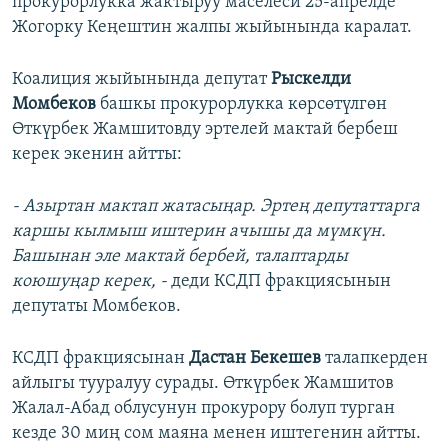
прокурорлукка жактыруу маселеси 25-апрелде
Жогорку Кеңештин жалпы жыйынында каралат.
Коалиция жыйынында депутат
Рыскелди
Момбеков
башкы прокурорлукка көрсөтүлгөн
Өткүрбек Жамшитовду эртелей мактай бербеш
керек экенин айтты:
- Азыртан мактап жатасыңар. Эртең депутаттарга
каршы кылмыш иштерин ачышы да мүмкүн.
Башынан эле мактай бербей, талаптарды
коюшуңар керек, -
деди КСДП фракциясынын
депутаты Момбеков.
КСДП фракциясынан
Дастан Бекешев
талапкерден
айлыгы тууралуу сурады. Өткүрбек Жамшитов
Жалал-Абад облусунун прокурору болуп турган
кезде 30 миң сом маяна менен иштегенин айтты.