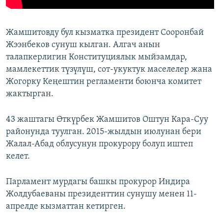
Жамшитовду бул кызматка президент Сооронбай
Жээнбеков сунуш кылган. Алгач анын
талапкерлигин Конституциялык мыйзамдар,
мамлекеттик түзүлүш, сот-укуктук маселелер жана
Жогорку Кеңештин регламенти боюнча комитет
жактырган.
43 жаштагы Өткүрбек Жамшитов Оштун Кара-Суу
районунда туулган. 2015-жылдын июлунан бери
Жалал-Абад облусунун прокурору болуп иштеп
келет.
Парламент мурдагы башкы прокурор Индира
Жолдубаеваны президенттин сунушу менен 11-
апрелде кызматтан кетирген.