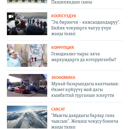
Пашиняндын сыны
КООПСУЗДУК
"Эң биринчи – камсыздандыруу".
Бийик чокуларга чыгуу үчүн
жаңы талап
КОРРУПЦИЯ
Гемодиализ чыры: акча
маркумдарга да которулганбы?
ЭКОНОМИКА
Мунай базарындагы каатчылык:
Өкмөт күйүүчү май дагы
кымбаттай турганын эскертти
САЯСАТ
"Мыкты даярдыгы барлар гана
чыксын". Жеңиш чокусу боюнча
жаңы талап