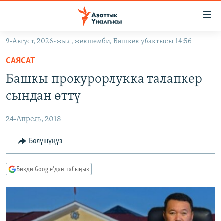
Линктер
Мазмунга
өтүңүз
9-Август, 2026-жыл, жекшемби, Бишкек убактысы 14:56
Навигацияга
ЖАҢЫЛЫКТАР
өтүңүз
САЯСАТ
КЫРГЫЗСТАН
Издөөгө
Башкы прокурорлукка талапкер
салыңыз
ДҮЙНӨ
КЫРГЫЗСТАН
сындан өттү
УКРАИНА
САЯСАТ
ДҮЙНӨ
24-Апрель, 2018
АТАЙЫН ИЛИКТӨӨ
ЭКОНОМИКА
БОРБОР АЗИЯ
ТВ ПРОГРАММАЛАР
Бөлүшүңүз
МАДАНИЯТ
ПОДКАСТ
БҮГҮН АЗАТТЫКТА
Бизди Google'дан табыңыз
ӨЗГӨЧӨ ПИКИР
ЭКСПЕРТТЕР ТАЛДАЙТ
БИЗ ЖАНА ДҮЙНӨ
Русский
ДАНИСТЕ