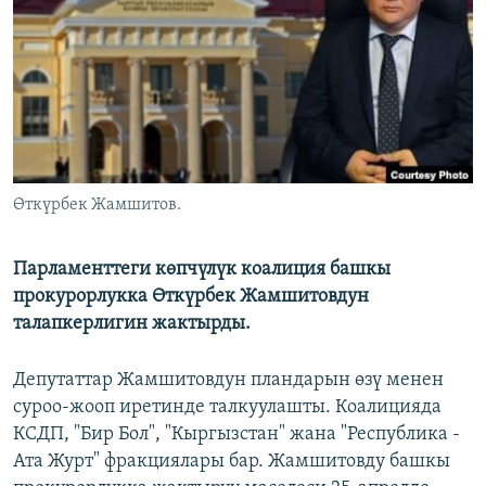
ОНЛАЙН ШЕРИНЕ
ЭЖЕ-СИҢДИЛЕР
АЗАТТЫК+
ЫҢГАЙСЫЗ СУРООЛОР
ЭЕ/АРнун бардык сайттары
Өткүрбек Жамшитов.
Парламенттеги көпчүлүк коалиция башкы
прокурорлукка Өткүрбек Жамшитовдун
талапкерлигин жактырды.
Депутаттар Жамшитовдун пландарын өзү менен
суроо-жооп иретинде талкуулашты. Коалицияда
КСДП, "Бир Бол", "Кыргызстан" жана "Республика -
Ата Журт" фракциялары бар. Жамшитовду башкы