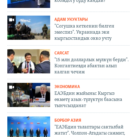
коомдогу орду кандай?
АДАМ УКУКТАРЫ
"Согушка кеткенин билген
эмеспиз". Украинада эки
кыргызстандык окко учту
САЯСАТ
"15 млн долларлык мүлкүн берди".
Конгантиевди абактан алып
калган чечим
ЭКОНОМИКА
ЕАЭБдин жыйыны: Кыргыз
өкмөтү азык-түлүктүн баасына
тынчсызданат
БОРБОР АЗИЯ
"ЕАЭБдин талаптары сакталбай
жатат". Чолпон-Атадагы саммит,