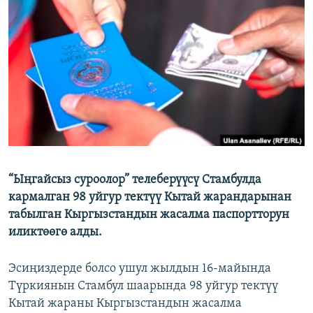
ОНЛАЙН ШЕРИНЕ
ЭЖЕ-СИҢДИЛЕР
АЗАТТЫК+
ЫҢГАЙСЫЗ СУРООЛОР
ЭЕ/АРнун бардык сайттары
“Ыңгайсыз суроолор” телеберүүсү Стамбулда
кармалган 98 уйгур тектүү Кытай жарандарынан
табылган Кыргызстандын жасалма паспортторун
иликтөөгө алды.
Эсиңиздерде болсо ушул жылдын 16-майында
Түркиянын Стамбул шаарында 98 уйгур тектүү
Кытай жараны Кыргызстандын жасалма