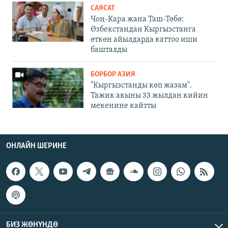
САЯСАТ
Чоң-Кара жана Таш-Төбө:
Өзбекстандан Кыргызстанга
өткөн айылдарда каттоо иши
башталды
БОРБОР АЗИЯ
"Кыргызстанды көп жазам".
Тажик акыны 33 жылдан кийин
мекенине кайтты
ОНЛАЙН ШЕРИНЕ
БИЗ ЖӨНҮНДӨ