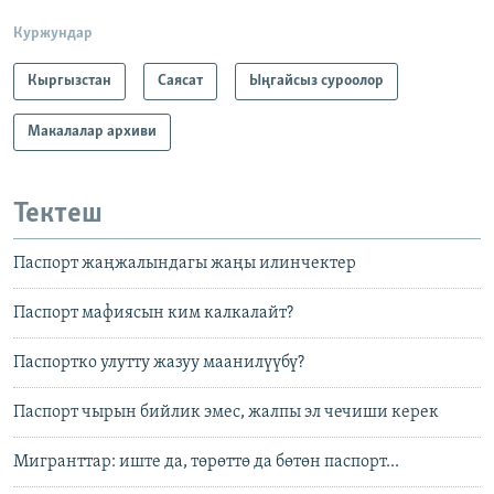
Куржундар
Кыргызстан
Саясат
Ыңгайсыз суроолор
Макалалар архиви
Тектеш
Паспорт жаңжалындагы жаңы илинчектер
Паспорт мафиясын ким калкалайт?
Паспортко улутту жазуу маанилүүбү?
Паспорт чырын бийлик эмес, жалпы эл чечиши керек
Мигранттар: иште да, төрөттө да бөтөн паспорт...