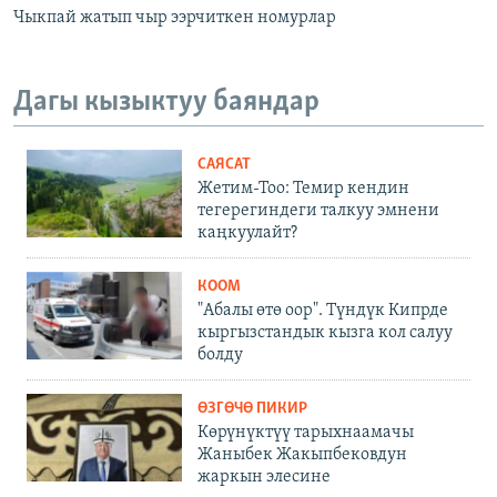
Чыкпай жатып чыр ээрчиткен номурлар
Дагы кызыктуу баяндар
САЯСАТ
Жетим-Тоо: Темир кендин
тегерегиндеги талкуу эмнени
каңкуулайт?
КООМ
"Абалы өтө оор". Түндүк Кипрде
кыргызстандык кызга кол салуу
болду
ӨЗГӨЧӨ ПИКИР
Көрүнүктүү тарыхнаамачы
Жаныбек Жакыпбековдун
жаркын элесине