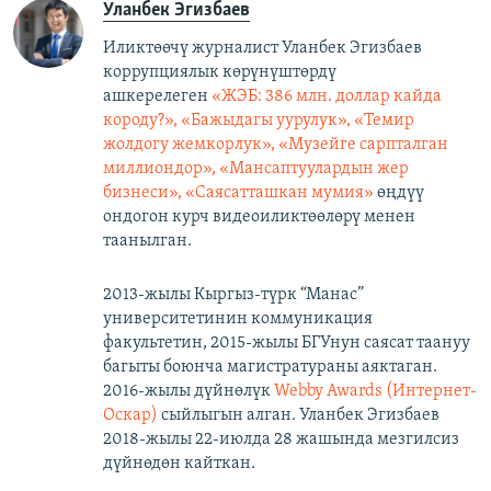
Уланбек Эгизбаев
Иликтөөчү журналист Уланбек Эгизбаев
коррупциялык көрүнүштөрдү
ашкерелеген
«ЖЭБ: 386 млн. доллар кайда
короду?», «Бажыдагы уурулук», «Темир
жолдогу жемкорлук», «Музейге сарпталган
миллиондор», «Мансаптуулардын жер
бизнеси», «Саясатташкан мумия»
өңдүү
ондогон курч видеоиликтөөлөрү менен
таанылган.
2013-жылы Кыргыз-түрк “Манас”
университетинин коммуникация
факультетин, 2015-жылы БГУнун саясат таануу
багыты боюнча магистратураны аяктаган.
2016-жылы дүйнөлүк
Webby Awards (Интернет-
Оскар)
сыйлыгын алган. Уланбек Эгизбаев
2018-жылы 22-июлда 28 жашында мезгилсиз
дүйнөдөн кайткан.