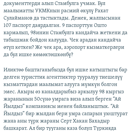
документтерди алып Стамбулга учмак. Бул
маалыматты УКМКнын расмий өкүлү Рахат
Сулайманов да тастыктады. Демек, жалпысынан
107 паспорт даярдалган. 9 паспорттун Ошто
кармалып, 98инин Стамбулга кандайча жеткени да
табышмак бойдон калууда. Чек арадан кандайча
өтүп кеткен? Же чек ара, аэропорт кызматкерлери
да бул ишке көмөктөшкөнбү?
Иликтөө баштаганыбызда бул ишке катыштыгы бар
делген туристтик агенттиктер тууралуу тиешелүү
кызматтардан маалымат алууга мүмкүн болгон
эмес. Акыры өз каналдарыбыз аркылуу 98 кыргыз
жаранынын 50сүнө умрага виза алып берген “Ай
Йылдыз” компаниясы менен байланыштык. “Ай
Йылдыз” бир жылдан бери умра сапарын уюштурат
жана аны түрк жараны Серт Хакан Бахадыр
башкарат. Ал бир тууганы каза болуп Түркияда