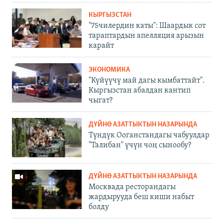
КЫРГЫЗСТАН
"75чилердин каты": Шаардык сот
тараптардын апелляция арызын
карайт
ЭКОНОМИКА
"Күйүүчү май дагы кымбаттайт".
Кыргызстан абалдан кантип
чыгат?
ДҮЙНӨ АЗАТТЫКТЫН НАЗАРЫНДА
Түндүк Ооганстандагы чабуулдар
"Талибан" үчүн чоң сынообу?
ДҮЙНӨ АЗАТТЫКТЫН НАЗАРЫНДА
Москвада ресторандагы
жардырууда беш киши набыт
болду