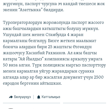
жүргөнүн, паспорт чуусуна эч кандай тиешеси жок
экенин “Азаттыкка” билдирди.
Туроператорлордун жоромолунда паспорт жасоого
ажы башчылардын катыштыгы болушу мүмкүн.
Ушундай шек менен Стамбулда 4 жаран
кармалганы белгилүү. Бизге жеткен маалымат
боюнча алардын бири 25 жаштагы Өзгөндүн
жашоочусу Хасанбай Рахманов. Ал ажы башчы
катары “Ай Йылдыз” компаниясы аркылуу умрага
50 виза алган. Түрк полициясы кыргыз паспорттору
менен кармалган уйгур жарандарын суракка
алганда алар ар бир жасалган документ үчүн 2500
евродон бергенин айтышкан.
Бөлүшүңүз
Катталыңыз