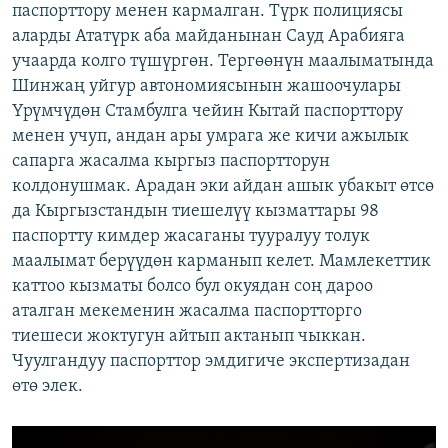
паспорттору менен кармалган. Түрк полициясы
аларды Ататүрк аба майданынан Сауд Арабияга
учаарда колго түшүргөн. Тергөөнүн маалыматында
Шинжаң уйгур автономиясынын жашоочулары
Үрүмчүдөн Стамбулга чейин Кытай паспорттору
менен учуп, андан ары умрага же кичи ажылык
сапарга жасалма кыргыз паспортторун
колдонушмак. Арадан эки айдан ашык убакыт өтсө
да Кыргызстандын тиешелүү кызматтары 98
паспортту кимдер жасаганы тууралуу толук
маалымат берүүдөн карманып келет. Мамлекеттик
каттоо кызматы болсо бул окуядан соң дароо
аталган мекеменин жасалма паспортторго
тиешеси жоктугун айтып актанып чыккан.
Чуулгандуу паспорттор эмдигиче экспертизадан
өтө элек.