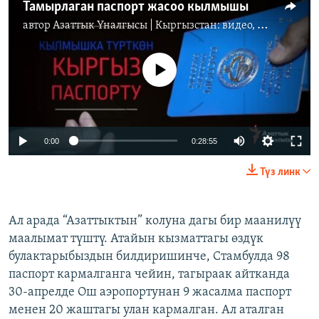
Тамырлаган паспорт жасоо кылмышы
автор
Азаттык Үналгысы | Кыргызстан: видео, фото, кабарлар
No media source currently available
0:00
0:28:55
Түз линк
Ал арада “Азаттыктын” колуна дагы бир маанилүү
маалымат түштү. Атайын кызматтагы өздүк
булактарыбыздын билдиришинче, Стамбулда 98
паспорт кармалганга чейин, тагыраак айтканда
30-апрелде Ош аэропортунан 9 жасалма паспорт
менен 20 жаштагы улан кармалган. Ал аталган