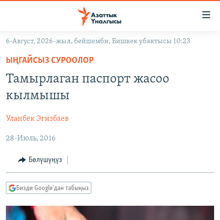
Линктер
Мазмунга
өтүңүз
6-Август, 2026-жыл, бейшемби, Бишкек убактысы 10:23
Навигацияга
ЖАҢЫЛЫКТАР
өтүңүз
ЫҢГАЙСЫЗ СУРООЛОР
КЫРГЫЗСТАН
Издөөгө
Тамырлаган паспорт жасоо
салыңыз
ДҮЙНӨ
КЫРГЫЗСТАН
кылмышы
УКРАИНА
САЯСАТ
ДҮЙНӨ
Уланбек Эгизбаев
АТАЙЫН ИЛИКТӨӨ
ЭКОНОМИКА
БОРБОР АЗИЯ
28-Июль, 2016
ТВ ПРОГРАММАЛАР
МАДАНИЯТ
ПОДКАСТ
БҮГҮН АЗАТТЫКТА
Бөлүшүңүз
ӨЗГӨЧӨ ПИКИР
ЭКСПЕРТТЕР ТАЛДАЙТ
Бизди Google'дан табыңыз
БИЗ ЖАНА ДҮЙНӨ
Русский
ДАНИСТЕ