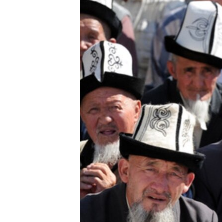
ЭЖЕ-СИҢДИЛЕР
АЗАТТЫК+
ЫҢГАЙСЫЗ СУРООЛОР