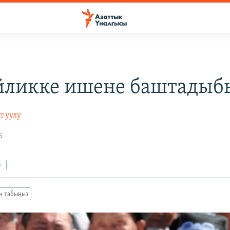
йликке ишене баштадыб
т уулу
5
з
ан табыңыз