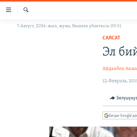
Линктер
Мазмунга
өтүңүз
Издөө
7-Август, 2026-жыл, жума, Бишкек убактысы 00:51
ЖАҢЫЛЫКТАР
Навигацияга
өтүңүз
САЯСАТ
КЫРГЫЗСТАН
Издөөгө
Эл би
ДҮЙНӨ
КЫРГЫЗСТАН
салыңыз
УКРАИНА
САЯСАТ
ДҮЙНӨ
Айданбек Акма
АТАЙЫН ИЛИКТӨӨ
ЭКОНОМИКА
БОРБОР АЗИЯ
12-Февраль, 201
ТВ ПРОГРАММАЛАР
МАДАНИЯТ
ПОДКАСТ
БҮГҮН АЗАТТЫКТА
Бөлүшүңү
ӨЗГӨЧӨ ПИКИР
ЭКСПЕРТТЕР ТАЛДАЙТ
БИЗ ЖАНА ДҮЙНӨ
Бизди Google'д
ДАНИСТЕ