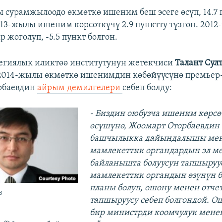
 сурамжылоодо өкмөткө ишеним беш эсеге өсүп, 14.7 
013-жылы ишеним көрсөткүчү 2.9 пунктту түзгөн. 2012
 жоголуп, -5.5 пункт болгон.
тегиялык иликтөө институтунун жетекчиси
Талант Сул
2014-жылы өкмөткө ишенимдин көбөйүүсүнө премьер
рбаевдин
айрым демилгелери
себеп болду:​
- Биздин оюбузча ишеним көрс
өсүшүнө, Жоомарт Оторбаевдин
башчылыкка дайындалышы ме
мамлекеттик органдардын эл ме
байланышта болуусун тапшыруус
мамлекеттик органдын өзүнүн 
планы болуп, ошону менен отчет
в
тапшыруусу себеп болгондой. О
бир министрди коомчулук мене