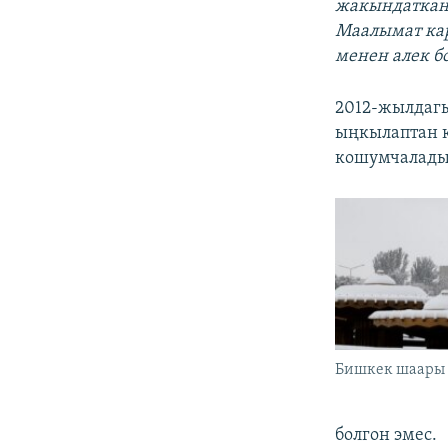
жакындаткан 
Маалымат ка
менен алек б
2012-жылдагы
ыңкылаптан 
кошумчалады
Бишкек шаары
болгон эмес.