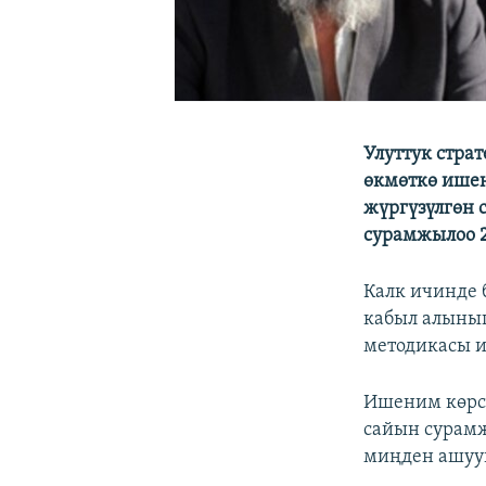
Улуттук стра
өкмөткө ишен
жүргүзүлгөн 
сурамжылоо 
Калк ичинде
кабыл алыны
методикасы 
Ишеним көрсө
сайын сурамж
миңден ашуун