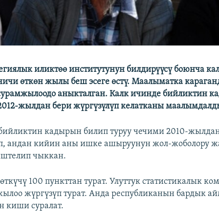
тегиялык иликтөө институтунун билдирүүсү боюнча ка
ичи өткөн жылы беш эсеге өстү. Маалыматка караганд
сурамжылоодо аныкталган. Калк ичинде бийликтин 
2012-жылдан бери жүргүзүлүп келатканы маалымдалд
 бийликтин кадырын билип туруу чечими 2010-жылда
п, андан кийин аны ишке ашыруунун жол-жоболору ж
иштелип чыккан.
ткүчү 100 пункттан турат. Улуттук статистикалык ком
ылоо жүргүзүп турат. Анда республиканын бардык ай
 киши суралат.