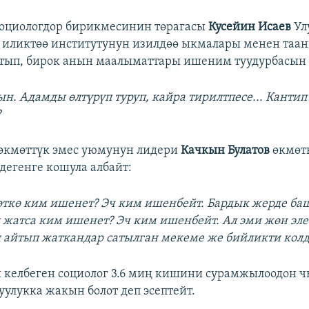
социологдор бирикмесинин төрагасы
Кусейин Исаев
Ул
 иликтөө институтунун изилдөө ыкмалары менен таа
тып, бирок анын маалыматтары ишеним туудурбасын 
н. Адамды өлтүрүп туруп, кайра тирилтпесе... Канти
?
 өкмөттүк эмес уюмунун лидери
Качкын Булатов
өкмөт
дегенге кошула албайт:
ткө ким ишенет? Эч ким ишенбейт. Бардык жерде ба
п жатса ким ишенет? Эч ким ишенбейт. Ал эми жөн эле
 айтып жаткандар сатылган мекеме же бийликти колд
 келбеген социолог 3.6 миң кишини сурамжылоодон 
уулукка жакын болот деп эсептейт.