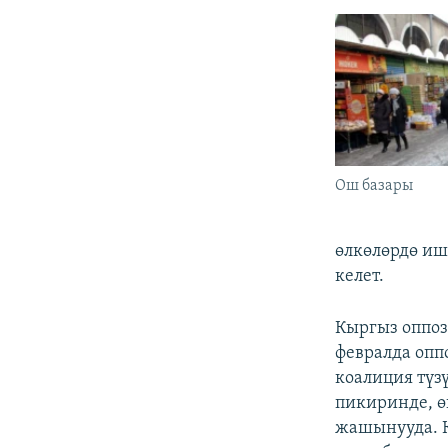
Ош базары
өлкөлөрдө иш
келет.
Кыргыз оппоз
февралда опп
коалиция түз
пикиринде, 
жашынууда. К