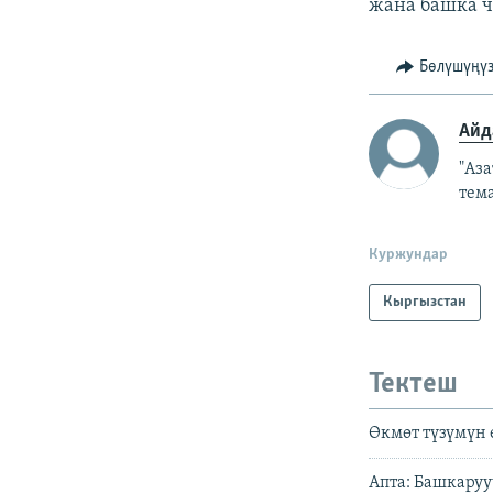
жана башка ч
Бөлүшүңү
Айд
"Аз
тем
Куржундар
Кыргызстан
Тектеш
Өкмөт түзүмүн 
Апта: Башкару