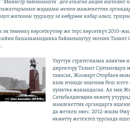
“Министр байланышта” деп аталган акция иштелип ч
ражаттарынын жардамы менен мамлекеттик органда
олуп жатканы тууралуу эл көбүрөөк кабар алып, түшүн
 эң төмөнкү көрсөткүчтөр же терс көрсөткүч 2010-ж
кийин башаламандыкка байланыштуу экенин Талант 
.
Улуттук стратегиялык иликтөө 
директору Талант Султановдун
таянсак, Жоомарт Оторбаев өкм
калк ичинде ишеним беш эсеге ө
пунктка жакындаган. Ал эми Ж
Сатыбалдиевдин өкмөтү учурун
мамлекеттик органдарга ишени
да жеткен эмес. 2012-жылы Өмү
өкмөттү жетектеп турганда иш