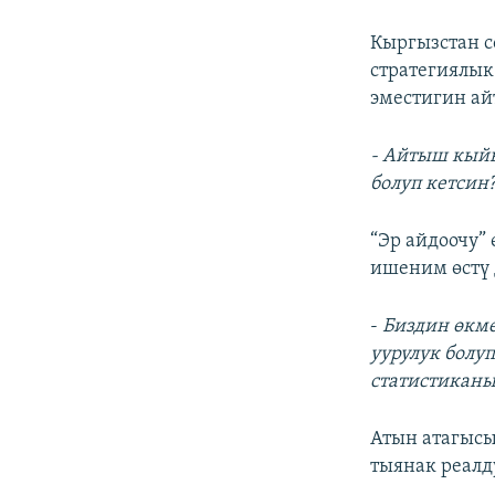
Кыргызстан 
стратегиялык
эместигин ай
- Айтыш кыйы
болуп кетсин
“Эр айдоочу”
ишеним өстү 
-
Биздин өкмө
уурулук болу
статистиканы
Атын атагысы
тыянак реалд