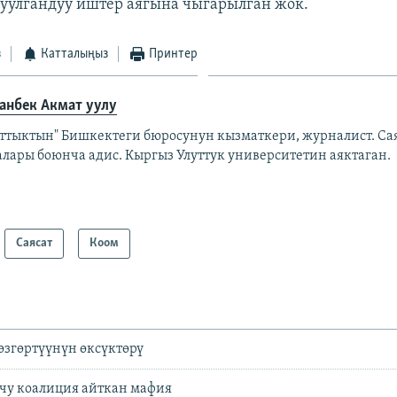
уулгандуу иштер аягына чыгарылган жок.
з
Катталыңыз
Принтер
анбек Акмат уулу
аттыктын" Бишкектеги бюросунун кызматкери, журналист. Са
алары боюнча адис. Кыргыз Улуттук университетин аяктаган.
Саясат
Коом
өзгөртүүнүн өксүктөрү
учу коалиция айткан мафия