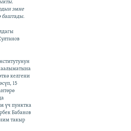
ыкты.
рдын эмне
ө баштады.
ылдагы
Султанов
институтунун
 маалыматына
өткө келгени
сүп, 15
антөрө
да
м үч пунктка
рбек Бабанов
еним такыр