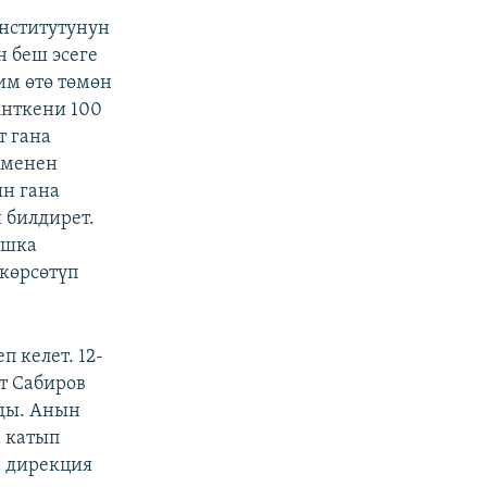
институтунун
 беш эсеге
им өтө төмөн
Анткени 100
т гана
 менен
н гана
 билдирет.
ашка
көрсөтүп
 келет. 12-
т Сабиров
лды. Анын
 катып
а дирекция