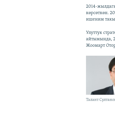
2014-жылдагы
көрсөткөн. 2
ишеним такыр
Улуттук стра
айтымында, 
Жоомарт Ото
Талант Султано