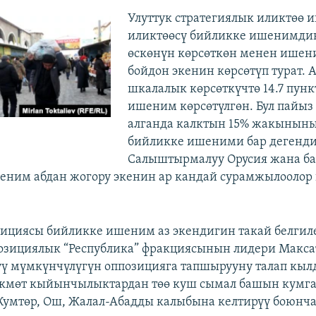
Улуттук стратегиялык иликтөө 
иликтөөсү бийликке ишенимдин
өскөнүн көрсөткөн менен ишен
бойдон экенин көрсөтүп турат. 
шкалалык көрсөткүчтө 14.7 пунк
ишеним көрсөтүлгөн. Бул пайыз
алганда калктын 15% жакыныны
бийликке ишеними бар дегенди
Салыштырмалуу Орусия жана б
еним абдан жогору экенин ар кандай сурамжылоолор 
ициясы бийликке ишеним аз экендигин такай белгилеп
озициялык “Республика” фракциясынын лидери Макса
үү мүмкүнчүлүгүн оппозицияга тапшырууну талап кы
өкмөт кыйынчылыктардан төө куш сымал башын кумга
умтөр, Ош, Жалал-Абадды калыбына келтирүү боюнч