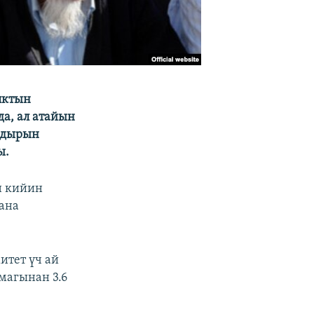
лктын
а, ал атайын
кадырын
ы.
н кийин
ана
итет үч ай
магынан 3.6