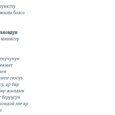
пунктту
-жылы болсо
тановдун
-министр
өткүчүнүн
 өкмөт
нен
нен сөзсүз
у, ар бир
бир жылдык
 берүүсүн
шондой эле ар
н