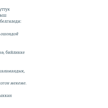
уттук
ныш
белгиледи:
п ошондой
кө, бийликке
шаламандык,
огон мекеме.
чыккан