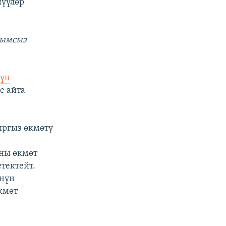
шүүлөр
нымсыз
рүп
е айта
ыргыз өкмөтү
Аны өкмөт
тектейт.
нүн
кмөт