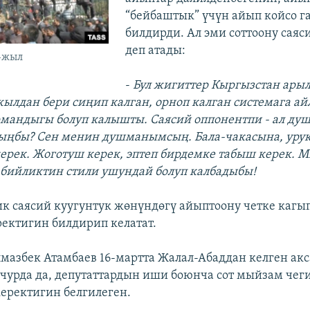
“бейбаштык” үчүн айып койсо г
билдирди. Ал эми соттоону саяс
деп атады:
2-жыл
-
Бул жигиттер Кыргызстан арыл
 жылдан бери сиңип калган, орноп калган системага а
мандыгы болуп калышты. Саясий оппонентпи - ал ду
ыңбы? Сен менин душманымсың. Бала-чакасына, уру
ерек. Жоготуш керек, эптеп бирдемке табыш керек. М
бийликтин стили ушундай болуп калбадыбы!
к саясий куугунтук жөнүндөгү айыптоону четке кагып
ректигин билдирип келатат.
мазбек Атамбаев 16-мартта Жалал-Абаддан келген ак
учурда да, депутаттардын иши боюнча сот мыйзам чег
еректигин белгилеген.