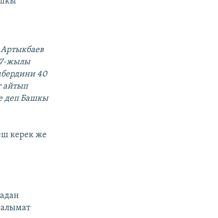
ашкы
 Артыкбаев
07-жылы
мбердини 40
т айтып
е деп Башкы
еш керек же
дадан
аалымат