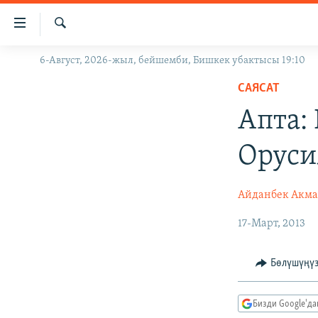
Линктер
Мазмунга
өтүңүз
Издөө
6-Август, 2026-жыл, бейшемби, Бишкек убактысы 19:10
ЖАҢЫЛЫКТАР
Навигацияга
өтүңүз
САЯСАТ
КЫРГЫЗСТАН
Издөөгө
Апта:
ДҮЙНӨ
КЫРГЫЗСТАН
салыңыз
УКРАИНА
САЯСАТ
ДҮЙНӨ
Оруси
АТАЙЫН ИЛИКТӨӨ
ЭКОНОМИКА
БОРБОР АЗИЯ
ТВ ПРОГРАММАЛАР
МАДАНИЯТ
Айданбек Акма
ПОДКАСТ
БҮГҮН АЗАТТЫКТА
17-Март, 2013
ӨЗГӨЧӨ ПИКИР
ЭКСПЕРТТЕР ТАЛДАЙТ
Бөлүшүңү
БИЗ ЖАНА ДҮЙНӨ
ДАНИСТЕ
Бизди Google'д