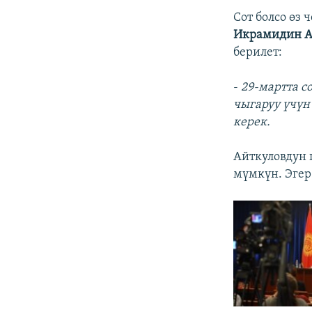
Сот болсо өз
Икрамидин А
берилет:
-
29-мартта с
чыгаруу үчүн
керек.
Айткуловдун 
мүмкүн. Эгер