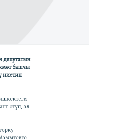
ч депутатын
өкмөт башчы
ү ниетин
Бишкектеги
нг өтүп, ал
горку
 Мамытовго