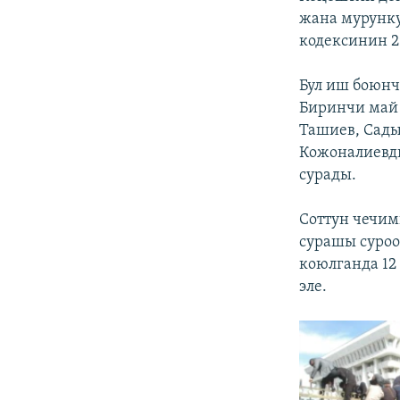
жана мурунку
кодексинин 2
Бул иш боюнч
Биринчи май 
Ташиев, Сады
Кожоналиевди
сурады.
Соттун чечим
сурашы суроо
коюлганда 12
эле.