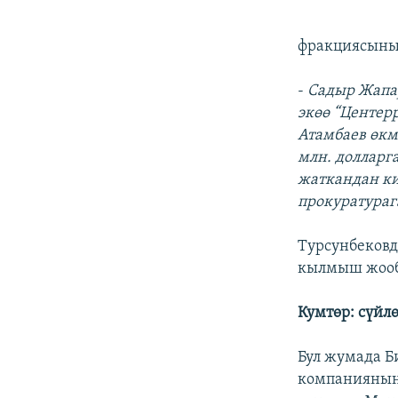
фракциясыны
-
Садыр Жапар
экөө “Центер
Атамбаев өкм
млн. долларг
жаткандан к
прокуратура
Турсунбековд
кылмыш жооб
Кумтөр: сүйл
Бул жумада Б
компаниянын