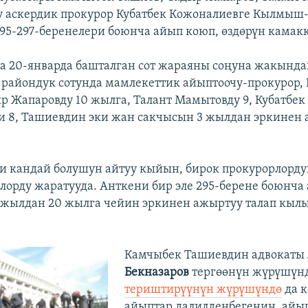
 аскердик прокурор Кубатбек Кожоналиевге Кылмыш
95-297-беренелери боюнча айып коюп, өздөрүн камакк
а 20-январда башталган сот жараяны соңуна жакындап
райондук сотунда мамлекеттик айыптоочу-прокурор,
р Жапаровду 10 жылга, Талант Мамытовду 9, Кубатбек
 8, Ташиевдин эки жан сакчысын 3 жылдан эркинен
и кандай болушун айтуу кыйын, бирок прокурорлорду
лорду жаратууда. Анткени бир эле 295-берене боюнча
 жылдан 20 жылга чейин эркинен ажыртуу талап кы
Камчыбек Ташиевдин адвокаты
Бекназаров
тергөөнүн жүрүшүнд
териштирүүнүн жүрүшүндө
да 
айыптар далилденбегенин, айы