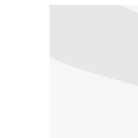
ЭЖЕ-СИҢДИЛЕР
АЗАТТЫК+
ЫҢГАЙСЫЗ СУРООЛОР