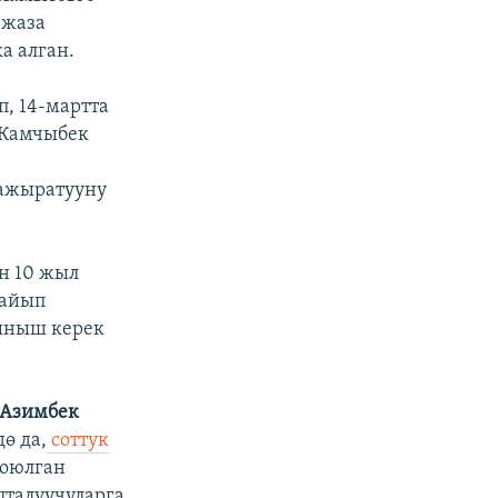
-жаза
а алган.
, 14-мартта
 Камчыбек
 ажыратууну
н 10 жыл
 айып
лыныш керек
Азимбек
ө да,
соттук
коюлган
пталуучуларга