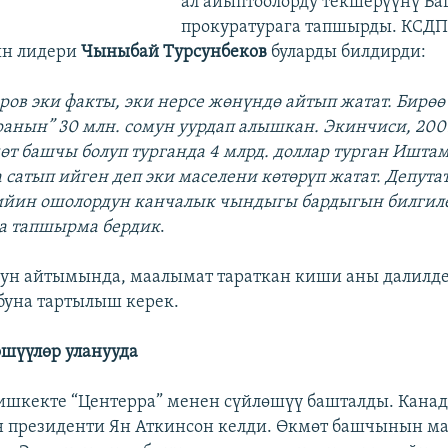
ал айыптоолорду текшерүүнү Б
прокуратурага тапшырды. КСДП
н лидери
Чыныбай Турсунбеков
буларды билдирди:
ов эки факты, эки нерсе жөнүндө айтып жатат. Бирөө
ранын” 30 млн. сомун уурдап алышкан. Экинчиси, 20
өт башчы болуп турганда 4 млрд. доллар турган Ишта
а сатып ийген деп эки маселени көтөрүп жатат. Депута
ийин ошолордун канчалык чындыгы бардыгын билгил
га тапшырма бердик
.
ун айтымында, маалымат тараткан киши аны далилд
уна тартылыш керек.
өшүүлөр уланууда
ишкекте “Центерра” менен сүйлөшүү башталды. Кана
 президенти Ян Аткинсон келди. Өкмөт башчынын м