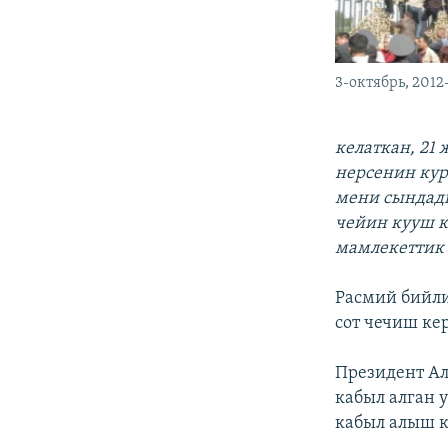
3-октябрь, 201
келаткан, 21
нерсенин кур
мени сындад
чейин кууш к
мамлекеттик 
Расмий бийли
сот чечиш ке
Президент Ал
кабыл алган 
кабыл алыш к