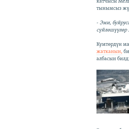
катчысы Мели
тынымсыз жү
-
Эми, буйрус
сүйлөшүүлөр 
Кумтөрдүн м
жатканын,
би
албасын билд