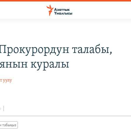
 Прокурордун талабы,
янын куралы
т уулу
з
ан табыңыз