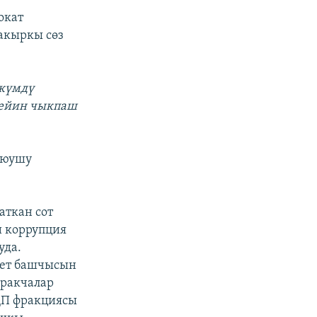
окат
акыркы сөз
өкүмдү
 чейин чыкпаш
коюушу
аткан сот
и коррупция
уда.
кет башчысын
аракчалар
ДП фракциясы