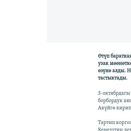
Өтүп баратка
узак мөөнөтк
өзүнө алды. 
тастыктады.
3-октябрдагы
борбордук ая
Акүйгө кирип
Тартип корго
Кеңештин деп