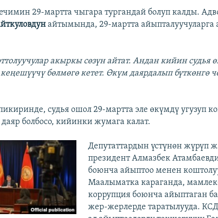
 чечимин 29-мартта чыгара тургандай болуп калды. Адв
йткуловдун
айтымында, 29-мартта айыпталуучуларга 
оттолуучулар акыркы сөзүн айтат. Андан кийин судья 
 кеңешүүчү бөлмөгө кетет. Өкүм даярдалып бүткөнгө
пикиринде, судья ошол 29-мартта эле өкүмдү угузуп 
 даяр болбосо, кийинки жумага калат.
Депутаттардын үстүнөн жүрүп ж
президент Алмазбек Атамбаевд
боюнча айыптоо менен коштолу
Маалыматка караганда, мамле
коррупция боюнча айыптаган б
жер-жерлерде таратылууда. КС