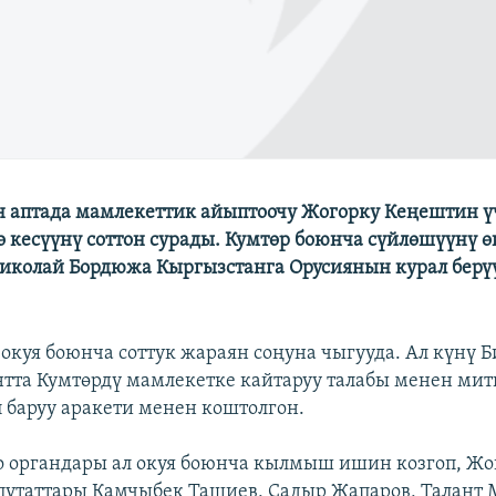
н аптада мамлекеттик айыптоочу Жогорку Кеңештин ү
ө кесүүнү соттон сурады. Кумтөр боюнча сүйлөшүүнү 
Николай Бордюжа Кыргызстанга Орусиянын курал берү
 окуя боюнча соттук жараян соңуна чыгууда. Ал күнү 
нтта Кумтөрдү мамлекетке кайтаруу талабы менен мити
 баруу аракети менен коштолгон.
о органдары ал окуя боюнча кылмыш ишин козгоп, Жо
утаттары Камчыбек Ташиев, Садыр Жапаров, Талант