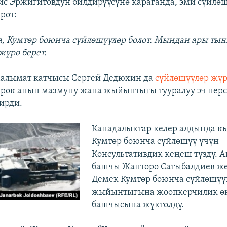
с Эржигитовдун билдирүүсүнө караганда, эми сүйлө
рөт:
а, Кумтөр боюнча сүйлөшүүлөр болот. Мындан ары ты
жүрө берет.
аалымат катчысы Сергей Дедюхин да
сүйлөшүүлөр жү
рок анын мазмуну жана жыйынтыгы тууралуу эч нерс
ирди.
Канадалыктар келер алдында к
Кумтөр боюнча сүйлөшүү үчүн
Консультативдик кеңеш түздү. 
башчы Жантөрө Сатыбалдиев же
Демек Кумтөр боюнча сүйлөшүү
жыйынтыгына жоопкерчилик ө
башчысына жүктөлдү.