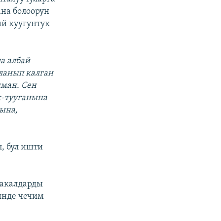
ана болоорун
ий куугунтук
а албай
йланып калган
шман. Сен
к-тууганына
ына,
, бул ишти
сакалдарды
инде чечим