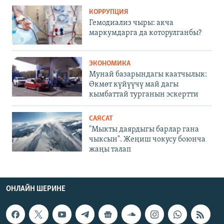
КОРРУПЦИЯ
Гемодиализ чыры: акча
маркумдарга да которулганбы?
ЭКОНОМИКА
Мунай базарындагы каатчылык:
Өкмөт күйүүчү май дагы
кымбаттай турганын эскертти
САЯСАТ
"Мыкты даярдыгы барлар гана
чыксын". Жеңиш чокусу боюнча
жаңы талап
ОНЛАЙН ШЕРИНЕ