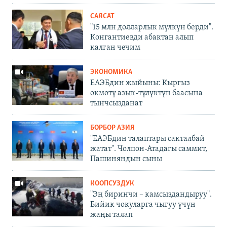
САЯСАТ
"15 млн долларлык мүлкүн берди".
Конгантиевди абактан алып
калган чечим
ЭКОНОМИКА
ЕАЭБдин жыйыны: Кыргыз
өкмөтү азык-түлүктүн баасына
тынчсызданат
БОРБОР АЗИЯ
"ЕАЭБдин талаптары сакталбай
жатат". Чолпон-Атадагы саммит,
Пашиняндын сыны
КООПСУЗДУК
"Эң биринчи – камсыздандыруу".
Бийик чокуларга чыгуу үчүн
жаңы талап