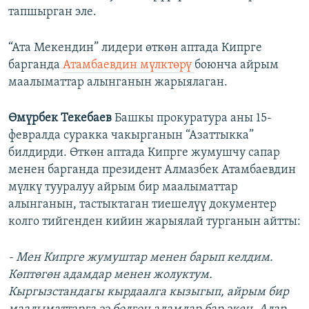
тапшырган эле.
“Ата Мекендин” лидери өткөн аптада Кипрге
барганда
Атамбаевдин мүлктөрү
боюнча айрым
маалыматтар алынганын жарыялаган.
Өмүрбек Текебаев
Башкы прокуратура аны 15-
февралда суракка чакырганын “Азаттыкка”
билдирди. Өткөн аптада Кипрге жумушчу сапар
менен барганда президент Алмазбек Атамбаевдин
мүлкү тууралуу айрым бир маалыматтар
алынганын, тастыктаган тиешелүү документер
колго тийгенден кийин жарыялай турганын айтты:
- Мен Кипрге жумуштар менен барып келдим.
Көптөгөн адамдар менен жолуктум.
Кыргызстандагы кырдаалга кызыгып, айрым бир