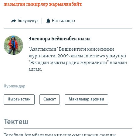
жазылган пикирлер жарыяланбайт.
Бөлүшүңүз
Катталыңыз
Элеонора Бейшенбек кызы
"Азаттыктын" Бишкектеги кеңсесинин
журналисти. 2009-жылы Internews уюмунун
"Жылдын мыкты радио журналисти" наамын
алган.
Куржундар
Кыргызстан
Саясат
Макалалар архиви
Тектеш
Текебаев Атамбаевдин киреше-чыгашасын санады