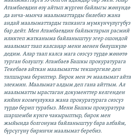
маалыматтарга ээ болгон адамдар бар экен. Алар
Атамбаевдин өзү айтып жүргөн байлыгы жөнүндө
да анча-мынча маалыматтарды билебиз жана
андай маалыматтарды тапканга мүмкүнчүлүгүбүз
бар дейт. Мен Атамбаевдин байлыктарын расмий
иликтеп жатканыма байланыштуу эгер ошондой
маалымат таап калсаңар мени менен бөлүшкүлө
дедим. Алар таап калса мага сөзсүз түрдө жөнөтө
турган болушту. Атамбаев Башкы прокуратурага
Текебаев айткан маалыматты текшергиле деп
тапшырма бериптир. Бирок мен эч маалымат айта
элекмин. Маалымат алдым деп гана айттым. Ал
маалыматты ырастаган документтер келгенден
кийин коомчулукка жана прокуратурага сөзсүз
түрдө берип турабыз. Мени Башкы прокуратура
шаршемби күнгө чакырыптыр, бирок мен
жыйында болгонума байланыштуу бара албайм,
бүрсүгүнү биринчи маалымат беребиз.