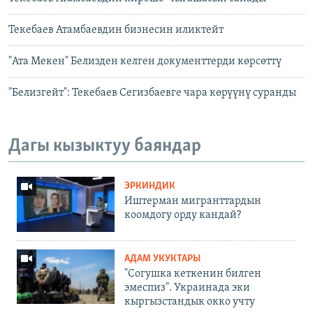
Текебаев Атамбаевдин бизнесин иликтейт
"Ата Мекен" Белизден келген документтерди көрсөттү
"Белизгейт": Текебаев Сегизбаевге чара көрүүнү суранды
Дагы кызыктуу баяндар
ЭРКИНДИК
Иштерман мигранттардын
коомдогу орду кандай?
АДАМ УКУКТАРЫ
"Согушка кеткенин билген
эмеспиз". Украинада эки
кыргызстандык окко учту