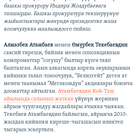
башкы прокурору Индира Жолдубаевага
тапшырды. Башкы прокуратура текшерүүнүн
жыйынтыктары жөнүндө президентке жана
коомчулукка маалымдоого тийиш.
Алмазбек Атамбаев
менен
Өмүрбек Текебаевдин
саясий тиреши, бийлик менен оппозициянын
компроматтар “согушу” былтыр күзгө таяп
башталган. Анын алкагында апрель окуяларынын
кийинки талап-тоноочулук, “Белизгейт” деген ат
менен таанымал “Мегакомдун” акциялары боюнча
дооматтар айтылган.
Атамбаевдин Кой-Таш
айылында салынып жаткан
үйүнүн жеринин
айрым чуулгандуу жагдайлары ачыкка чыккан.
Текебаев Атамбаевдин байлыгын, айрыкча 2010-
жылдан кийинки киреше-чыгашасын иликтеп
чыгарын эскерткен.