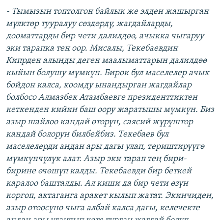
- Тымызын топтолгон байлык же элден жашырган
мүлктөр тууралуу сөздөрдү, жагдайларды,
дооматтарды бир чети далилдөө, ачыкка чыгаруу
эки тарапка тең оор. Мисалы, Текебаевдин
Кипрден алынды деген маалыматтарын далилдөө
кыйын болушу мүмкүн. Бирок бул маселелер ачык
бойдон калса, коомду ынандырган жагдайлар
болбосо Алмазбек Атамбаевге президенттиктен
кеткенден кийин баш оору жаратышы мүмкүн. Биз
азыр шайлоо кандай өтөрүн, саясий жүрүштөр
кандай болорун билбейбиз. Текебаев бул
маселелерди андан ары дагы улап, териштирүүгө
мүмкүнчүлүк алат. Азыр эки тарап тең бири-
бирине өчөшүп калды. Текебаевди бир беткей
каралоо башталды. Ал киши да бир чети өзүн
коргоп, актаганга аракет кылып жатат. Экинчиден,
азыр өтөөсүнө чыга албай калса дагы, келечекте