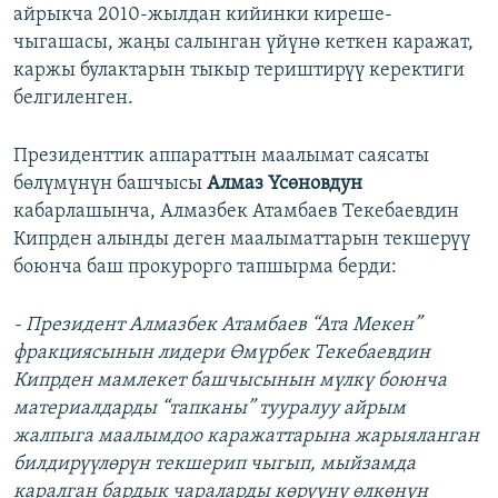
айрыкча 2010-жылдан кийинки киреше-
чыгашасы, жаңы салынган үйүнө кеткен каражат,
каржы булактарын тыкыр териштирүү керектиги
белгиленген.
Президенттик аппараттын маалымат саясаты
бөлүмүнүн башчысы
Алмаз Үсөновдун
кабарлашынча, Алмазбек Атамбаев Текебаевдин
Кипрден алынды деген маалыматтарын текшерүү
боюнча баш прокурорго тапшырма берди:
- Президент Алмазбек Атамбаев “Ата Мекен”
фракциясынын лидери Өмүрбек Текебаевдин
Кипрден мамлекет башчысынын мүлкү боюнча
материалдарды “тапканы” тууралуу айрым
жалпыга маалымдоо каражаттарына жарыяланган
билдирүүлөрүн текшерип чыгып, мыйзамда
каралган бардык чараларды көрүүнү өлкөнүн