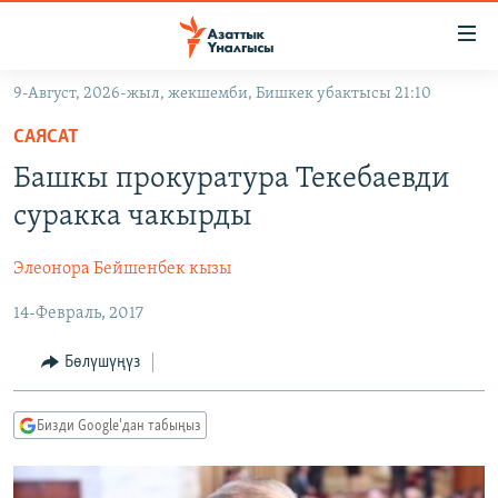
Линктер
Мазмунга
өтүңүз
9-Август, 2026-жыл, жекшемби, Бишкек убактысы 21:10
Навигацияга
ЖАҢЫЛЫКТАР
өтүңүз
САЯСАТ
КЫРГЫЗСТАН
Издөөгө
Башкы прокуратура Текебаевди
салыңыз
ДҮЙНӨ
КЫРГЫЗСТАН
суракка чакырды
УКРАИНА
САЯСАТ
ДҮЙНӨ
Элеонора Бейшенбек кызы
АТАЙЫН ИЛИКТӨӨ
ЭКОНОМИКА
БОРБОР АЗИЯ
14-Февраль, 2017
ТВ ПРОГРАММАЛАР
МАДАНИЯТ
ПОДКАСТ
БҮГҮН АЗАТТЫКТА
Бөлүшүңүз
ӨЗГӨЧӨ ПИКИР
ЭКСПЕРТТЕР ТАЛДАЙТ
Бизди Google'дан табыңыз
БИЗ ЖАНА ДҮЙНӨ
Русский
ДАНИСТЕ