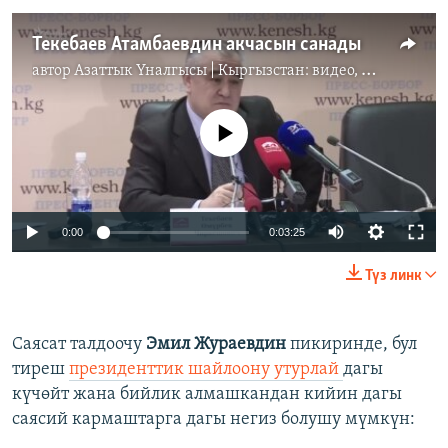
Текебаев Атамбаевдин акчасын санады
автор
Азаттык Үналгысы | Кыргызстан: видео, фото, кабарлар
No media source currently available
0:00
0:03:25
Түз линк
Саясат талдоочу
Эмил Жураевдин
пикиринде, бул
тиреш
президенттик шайлоону утурлай
дагы
күчөйт жана бийлик алмашкандан кийин дагы
саясий кармаштарга дагы негиз болушу мүмкүн: