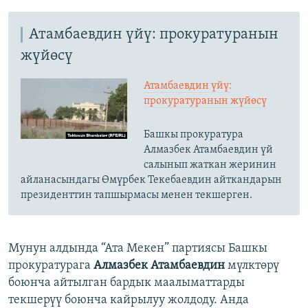
Атамбаевдин үйү: прокуратуранын
жүйөсү
Атамбаевдин үйү:
прокуратуранын жүйөсү
Башкы прокуратура
Алмазбек Атамбаевдин үй
салынып жаткан жеринин
айланасындагы Өмүрбек Текебаевдин айткандарын
президенттин тапшырмасы менен текшерген.
Мунун алдында “Ата Мекен” партиясы Башкы
прокуратурага
Алмазбек Атамбаевдин
мүлктөрү
боюнча айтылган бардык маалыматтарды
текшерүү боюнча кайрылуу жолдоду. Анда