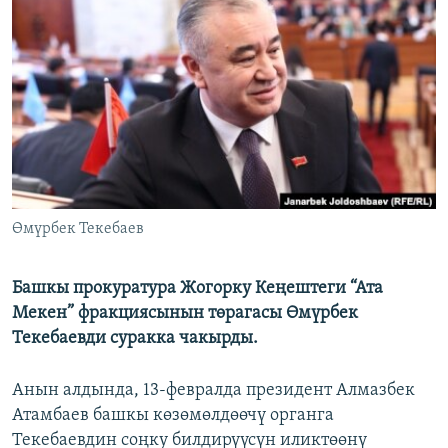
ОНЛАЙН ШЕРИНЕ
ЭЖЕ-СИҢДИЛЕР
АЗАТТЫК+
ЫҢГАЙСЫЗ СУРООЛОР
ЭЕ/АРнун бардык сайттары
Өмүрбек Текебаев
Башкы прокуратура Жогорку Кеңештеги “Ата
Мекен” фракциясынын төрагасы Өмүрбек
Текебаевди суракка чакырды.
Анын алдында, 13-февралда президент Алмазбек
Атамбаев башкы көзөмөлдөөчү органга
Текебаевдин соңку билдирүүсүн иликтөөнү