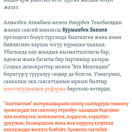
андан ары улантып кете турган жагдай болуп
жатат.
Алмазбек Атамбаев менен Өмүрбек Текебаевдин
жакын саясий ымаласы
Курманбек Бакиев
президент болуп турганда башталган жана анын
бийлигине каршы чогуу күрөшкө чыккан.
Убагында көп жылдык кызматташтыгы бар,
идеясы жана багыты бир партиялар катары
Социал-демократтар менен “Ата Мекендин”
биригүүсү тууралуу сөздөр да болгон. Үзөңгүлөш,
санаалаш эки саясатчынын ыркын былтыр
конституциялык реформа
биротоло кетирди.
"Азаттыктын" материалдарына пикир калтырууда төмөнкү
эрежелерди так сактоону өтүнөбүз: адамдын беделине
шек келтирген, келекелеген, кордогон, коркутуп-
үркүткөн, басмырлаган жана жек көрүүнү козуткан
пикирлерди жазууга болбойт. Эрежени сактабай