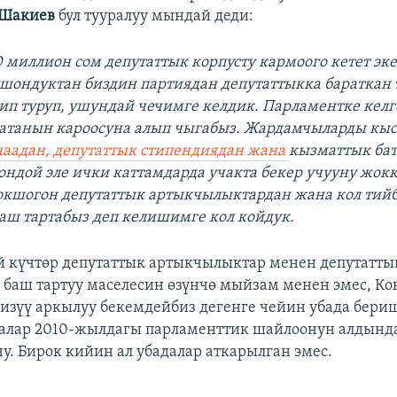
 Шакиев
бул тууралуу мындай деди:
миллион сом депутаттык корпусту кармоого кетет экен
шондуктан биздин партиядан депутаттыкка бараткан 
п туруп, ушундай чечимге келдик. Парламентке келг
атанын кароосуна алып чыгабыз. Жардамчыларды кыс
аадан, депутаттык стипендиядан жана
кызматтык ба
ондой эле ички каттамдарда учакта бекер учууну жок
кшогон депутаттык артыкчылыктардан жана кол тий
ш тартабыз деп келишимге кол койдук.
 күчтөр депутаттык артыкчылыктар менен депутатты
 баш тартуу маселесин өзүнчө мыйзам менен эмес, Ко
гизүү аркылуу бекемдейбиз дегенге чейин убада бери
алар 2010-жылдагы парламенттик шайлоонун алдынд
чу. Бирок кийин ал убадалар аткарылган эмес.