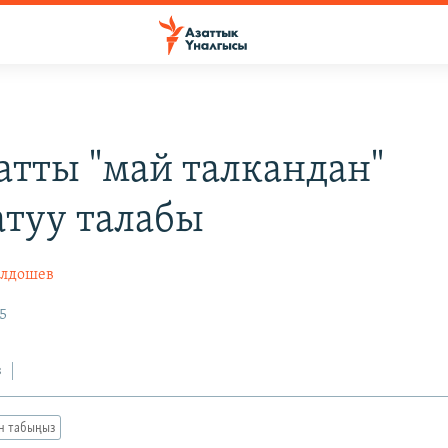
атты "май талкандан"
туу талабы
олдошев
5
з
ан табыңыз