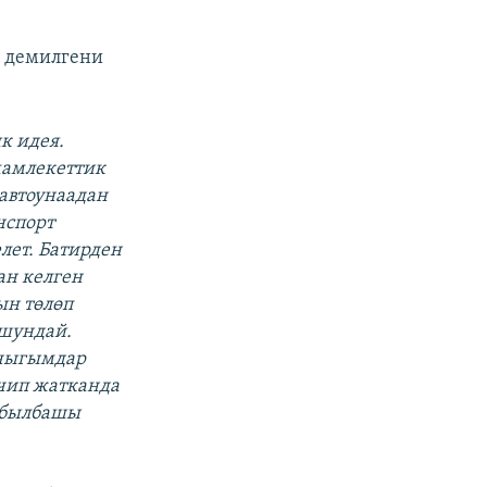
 демилгени
ик идея.
мамлекеттик
автоунаадан
нспорт
лет. Батирден
ан келген
ын төлөп
ушундай.
 чыгымдар
ечип жатканда
кабылбашы