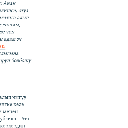
. Анан
лишсе, отуз
алатага алып
келишим,
те чоң
н адам эч
ар,
ылыгына
 орун болбошу
 алып чыгуу
ентке келе
м менен
ублика – Ата-
пкерлердин