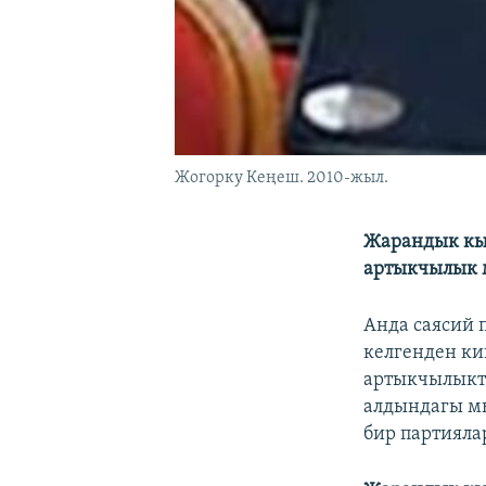
Жогорку Кеңеш. 2010-жыл.
Жарандык кы
артыкчылык м
Анда саясий 
келгенден ки
артыкчылыкт
алдындагы мы
бир партияла