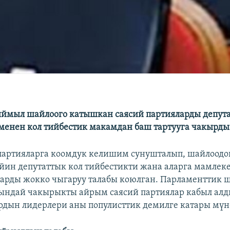
ймыл шайлоого катышкан саясий партияларды депут
енен кол тийбестик макамдан баш тартууга чакырды
партияларга коомдук келишим сунушталып, шайлоодо
йин депутаттык кол тийбестикти жана аларга мамлеке
арды жокко чыгаруу талабы коюлган. Парламенттик 
ндай чакырыкты айрым саясий партиялар кабыл алды
рдын лидерлери аны популисттик демилге катары мүн