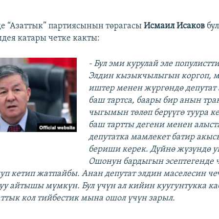
де “Азаттык” партиясынын төрагасы
Исмаил Исаков
бул
идея катары четке какты:
- Бул эми курулай эле популистт
Элдин кызыкчылыгын коргоп, 
иштер менен жүргөндө депутат 
баш тартса, баары бир анын тра
чыгымын төлөп берүүгө туура ке
баш тартты дегени менен алыст
депутатка мамлекет батир акыс
бериши керек. Дүйнө жүзүндө 
Ошонун бардыгын эсептегенде
луп кетип жатпайбы. Анан депутат элдин маселесин ч
уу айтышы мүмкүн. Бул үчүн ал кийин куугунтукка 
аттык кол тийбестик мына ошол үчүн зарыл.