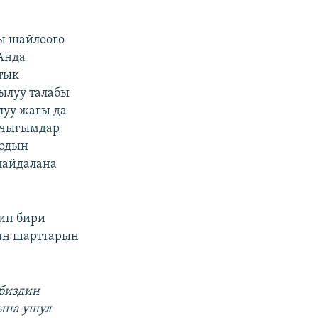
ы шайлоого
Анда
ттык
ылуу талабы
луу жагы да
 чыгымдар
ардын
пайдалана
ин бири
н шарттарын
 биздин
мына ушул