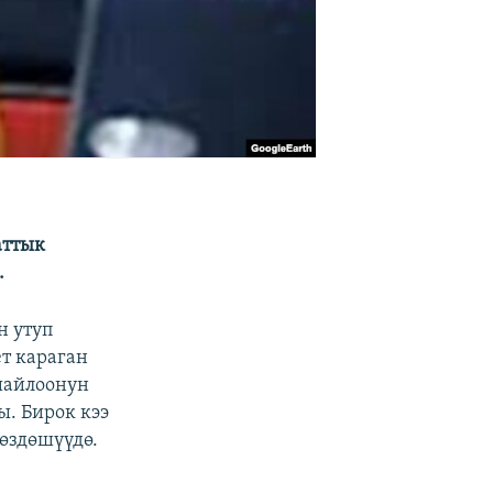
аттык
.
н утуп
т караган
шайлоонун
. Бирок кээ
өздөшүүдө.