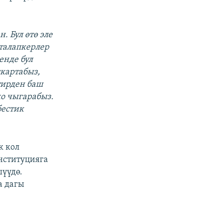
. Бул өтө эле
талапкерлер
енде бул
картабыз,
тирден баш
ко чыгарабыз.
бестик
к кол
нституцияга
шүүдө.
а дагы