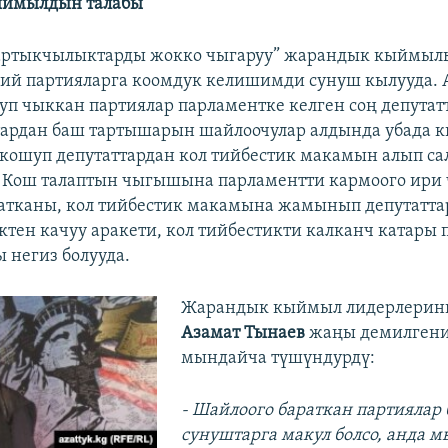
ймылдын талабы
 артыкчылыктарды жокко чыгаруу” жарандык кыймыл
сий партияларга коомдук келишимди сунуш кылууда. 
туп чыккан партиялар парламентке келген соң депута
ардан баш тартышарын шайлоочулар алдында убада к
 кошуп депутаттардан кол тийбестик макамын алып са
. Кош талаптын чыгышына парламентти кармоого ири
тканы, кол тийбестик макамына жамынып депутатт
тен качуу аракети, кол тийбестикти калканч катары 
 негиз болууда.
Жарандык кыймыл лидерлерин
Азамат Тынаев
жаңы демилгени
мындайча түшүндурдү:
- Шайлоого бараткан партиялар
сунуштарга макул болсо, анда 