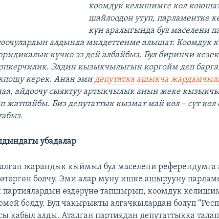
коомдук келишимге кол коюшат
шайлоодон утуп, парламентке ке
күн аралыгында бул маселени п
лоочулардын алдында милдеттенме алышат. Коомдук 
 юридикалык күчкө ээ дей албайбыз. Бул биринчи кезек
пкерчилик. Элдин кызыкчылыгын коргойм деп барга
кпошу керек. Анан эми
депутатка ашыкча жардамчыл
наа, айдоочу сыяктуу артыкчылык анын жеке кызыкч
 жатпайбы. Биз депутаттык кызмат май көл – сүт көл
табыз.
лдындагы убадалар
талган жарандык кыймыл бул маселени референдумга
өтөргөн болчу. Эми алар муну ишке ашырууну парлам
й партиялардын өздөрүнө тапшырып, коомдук келиши
мей болду. Бул чакырыкты алгачкылардан болуп “Респ
сы кабыл алды. Аталган партиядан депутаттыкка тала