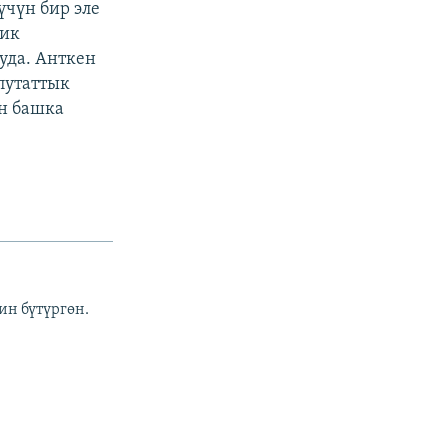
үчүн бир эле
тик
уда. Анткен
путаттык
н башка
ин бүтүргөн.