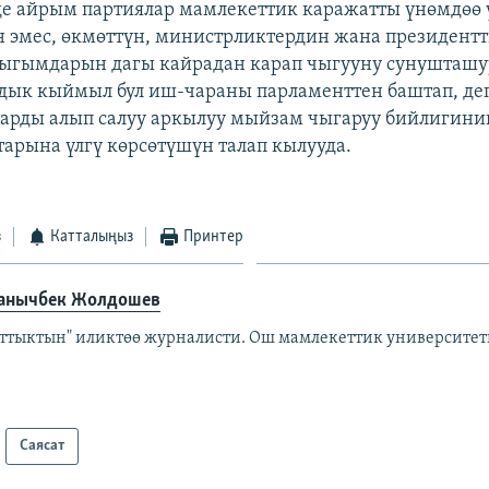
де айрым партиялар мамлекеттик каражатты үнөмдөө 
 эмес, өкмөттүн, министрликтердин жана президент
ыгымдарын дагы кайрадан карап чыгууну сунушташу
дык кыймыл бул иш-чараны парламенттен баштап, де
арды алып салуу аркылуу мыйзам чыгаруу бийлигини
тарына үлгү көрсөтүшүн талап кылууда.
з
Катталыңыз
Принтер
анычбек Жолдошев
аттыктын" иликтөө журналисти. Ош мамлекеттик университет
Саясат