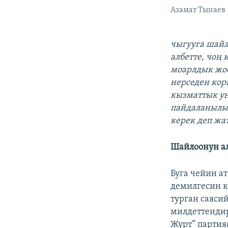
Азамат Тынаев
чыгууга шай
албетте, чоң
моарлдык жоо
нерседен кор
кызматтык у
пайдаланылып
керек деп жа
Шайлоонун а
Буга чейин а
демилгесин к
турган саяси
милдеттендир
Журт” партия