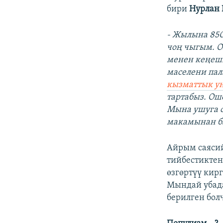
бири
Нурлан
- Жылына 850 
чоң чыгым. О
менен кеңеши
маселени пал
кызматтык ун
тартабыз. Ош
Мына ушуга о
макамынан ба
Айрым саясий
тийбестиктен
өзгөртүү кир
Мындай убад
берилген бол