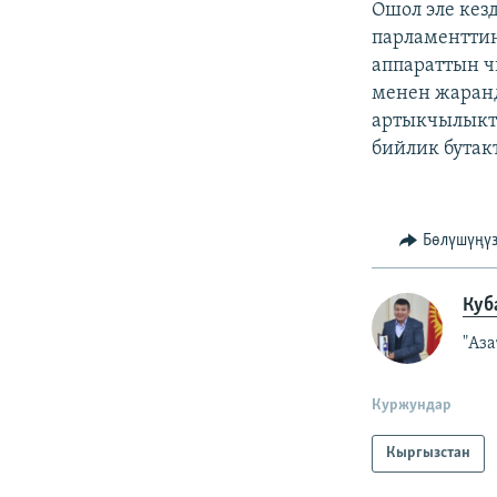
Ошол эле кез
парламенттин
аппараттын ч
менен жаран
артыкчылыкт
бийлик бутак
Бөлүшүңү
Куб
"Аз
Куржундар
Кыргызстан