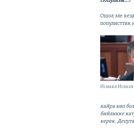
Популизм...?
Ошол эле кез
популисттик 
Исмаил Исаков
кайра көп бо
бийликке кат
керек. Депут