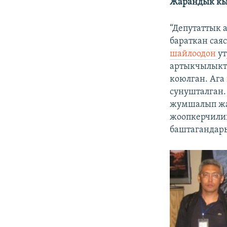
Жарандык кы
“Депутаттык
бараткан сая
шайлоодон
у
артыкчылыкт
коюлган. Ага
сунушталган
жумшалып жа
жоопкерчилик
баштагандары