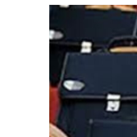
ЭЖЕ-СИҢДИЛЕР
АЗАТТЫК+
ЫҢГАЙСЫЗ СУРООЛОР