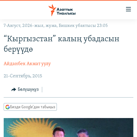
Линктер
Мазмунга
өтүңүз
7-Август, 2026-жыл, жума, Бишкек убактысы 23:05
Навигацияга
ЖАҢЫЛЫКТАР
өтүңүз
“Кыргызстан” калың убадасын
КЫРГЫЗСТАН
Издөөгө
берүүдө
салыңыз
ДҮЙНӨ
КЫРГЫЗСТАН
Айданбек Акмат уулу
УКРАИНА
САЯСАТ
ДҮЙНӨ
21-Сентябрь, 2015
АТАЙЫН ИЛИКТӨӨ
ЭКОНОМИКА
БОРБОР АЗИЯ
ТВ ПРОГРАММАЛАР
МАДАНИЯТ
Бөлүшүңүз
ПОДКАСТ
БҮГҮН АЗАТТЫКТА
Бизди Google'дан табыңыз
ӨЗГӨЧӨ ПИКИР
ЭКСПЕРТТЕР ТАЛДАЙТ
БИЗ ЖАНА ДҮЙНӨ
Русский
ДАНИСТЕ