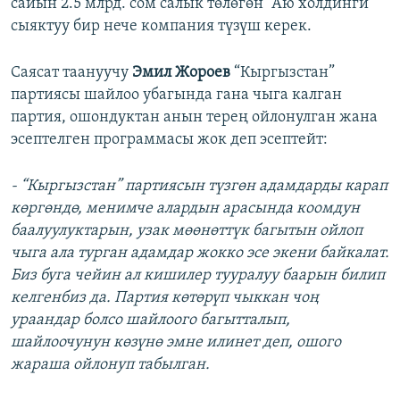
сайын 2.5 млрд. сом салык төлөгөн “Аю холдинги”
сыяктуу бир нече компания түзүш керек.
Саясат таануучу
Эмил Жороев
“Кыргызстан”
партиясы шайлоо убагында гана чыга калган
партия, ошондуктан анын терең ойлонулган жана
эсептелген программасы жок деп эсептейт:
- “Кыргызстан” партиясын түзгөн адамдарды карап
көргөндө, менимче алардын арасында коомдун
баалуулуктарын, узак мөөнөттүк багытын ойлоп
чыга ала турган адамдар жокко эсе экени байкалат.
Биз буга чейин ал кишилер тууралуу баарын билип
келгенбиз да. Партия көтөрүп чыккан чоң
ураандар болсо шайлоого багытталып,
шайлоочунун көзүнө эмне илинет деп, ошого
жараша ойлонуп табылган.