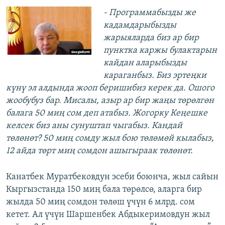
- Программабызды же
кадамдарыбызды
жарыяларда биз ар бир
пунктка каржы булактарын
кайдан аларыбызды
караганбыз. Биз эртеңки
күнү эл алдында жооп беришибиз керек да. Ошого
жообубуз бар. Мисалы, азыр ар бир жаңы төрөлгөн
балага 50 миң сом деп атабыз. Жогорку Кеңешке
келсек биз аны сунуштап чыгабыз. Кандай
төлөнөт? 50 миң сомду жыл бою төлөмөй кылабыз,
12 айда төрт миң сомдон ашыгыраак төлөнөт.
Канатбек Муратбековдун эсеби боюнча, жыл сайын
Кыргызстанда 150 миң бала төрөлсө, аларга бир
жылда 50 миң сомдон төлөш үчүн 6 млрд. сом
кетет. Ал үчүн Шаршенбек Абдыкеримовдун жыл