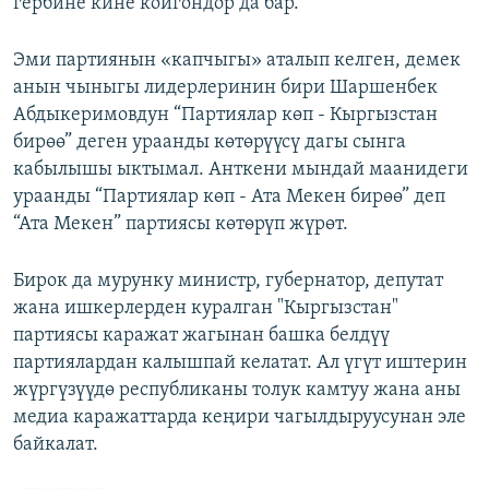
гербине кине койгондор да бар.
Эми партиянын «капчыгы» аталып келген, демек
анын чыныгы лидерлеринин бири Шаршенбек
Абдыкеримовдун “Партиялар көп - Кыргызстан
бирөө” деген ураанды көтөрүүсү дагы сынга
кабылышы ыктымал. Анткени мындай маанидеги
ураанды “Партиялар көп - Ата Мекен бирөө” деп
“Ата Мекен” партиясы көтөрүп жүрөт.
Бирок да мурунку министр, губернатор, депутат
жана ишкерлерден куралган "Кыргызстан"
партиясы каражат жагынан башка белдүү
партиялардан калышпай келатат. Ал үгүт иштерин
жүргүзүүдө республиканы толук камтуу жана аны
медиа каражаттарда кеңири чагылдыруусунан эле
байкалат.