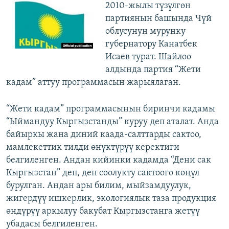
2010-жылы түзүлгөн
партиянын башында Чүй
облусунун мурунку
губернатору Канатбек
Исаев турат. Шайлоо
алдында партия “Жети
кадам” аттуу программасын жарыялаган.
“Жети кадам” программасынын биринчи кадамы
“Ыймандуу Кыргызстанды” куруу деп аталат. Анда
байыркы жана диний каада-салттарды сактоо,
мамлекеттик тилди өнүктүрүү керектиги
белгиленген. Андан кийинки кадамда “Дени сак
Кыргызстан” деп, ден соолукту сактоого көңүл
бурулган. Андан ары билим, мыйзамдуулук,
жигердүү ишкерлик, экологиялык таза продукция
өндүрүү аркылуу бакубат Кыргызстанга жетүү
убадасы белгиленген.