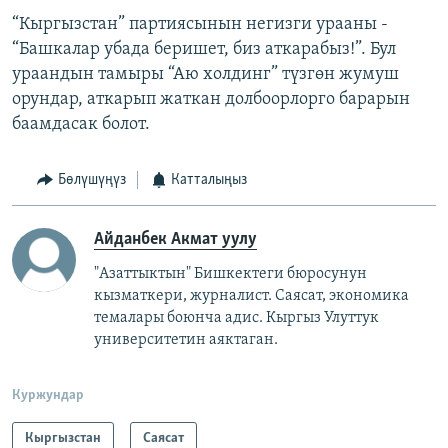
“Кыргызстан” партиясынын негизги урааны -
“Башкалар убада беришет, биз аткарабыз!”. Бул
ураандын тамыры “Аю холдинг” түзгөн жумуш
орундар, аткарып жаткан долбоорлорго барарын
баамдасак болот.
Бөлүшүңүз
Катталыңыз
Айданбек Акмат уулу
"Азаттыктын" Бишкектеги бюросунун
кызматкери, журналист. Саясат, экономика
темалары боюнча адис. Кыргыз Улуттук
университетин аяктаган.
Куржундар
Кыргызстан
Саясат