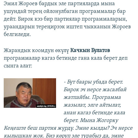
Эмил Жороев бардык эле партияларда мына
ушундай терең ойлонулбаган программалар бар
дейт. Бирок кээ бир партиялар программаларын,
ураандарын тереңирээк иштеп чыкканын Жороев
белгиледи.
Жарандык коомдун өкүлү
Качкын Булатов
программалар кагаз бетинде гана кала берет деп
сынга алат:
- Бүт баары убада берет.
Бирок эч нерсе жасалбай
жатпайбы. Программа
жазылат, элге айтылат,
анан кагаз бетинде кала
берет. Мына Жогорку
Кеңеште беш партия жүрдү. Эмне кылды? Эч нерсе
кылышкан жок. Биз көрүп эле турабыз да, эмне