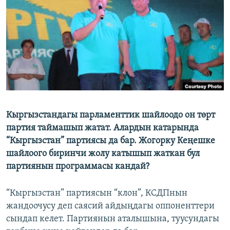
ОНЛАЙН ШЕРИНЕ
ЭЖЕ-СИҢДИЛЕР
АЗАТТЫК+
ЫҢГАЙСЫЗ СУРООЛОР
ЭЕ/АРнун бардык сайттары
Кыргызстандагы парламенттик шайлоодо он төрт
партия таймашып жатат. Алардын катарында
“Кыргызстан” партиясы да бар. Жогорку Кеңешке
шайлоого биринчи жолу катышып жаткан бул
партиянын программасы кандай?
“Кыргызстан” партиясын “клон”, КСДПнын
жандоочусу деп саясий айдыңдагы оппоненттери
сындап келет. Партиянын аталышына, туусундагы