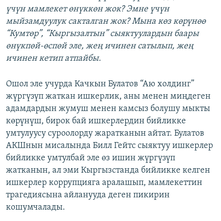
үчүн мамлекет өнүккөн жок? Эмне үчүн
мыйзамдуулук сакталган жок? Мына көз көрүнөө
“Кумтөр”, “Кыргызалтын” сыяктуулардын баары
өнүкпөй-өспөй эле, жең ичинен сатылып, жең
ичинен кетип атпайбы.
Ошол эле учурда Качкын Булатов “Аю холдинг”
жүргүзүп жаткан ишкерлик, аны менен миңдеген
адамдардын жумуш менен камсыз болушу мыкты
көрүнүш, бирок бай ишкерлердин бийликке
умтулуусу суроолорду жаратканын айтат. Булатов
АКШнын мисалында Билл Гейтс сыяктуу ишкерлер
бийликке умтулбай эле өз ишин жүргүзүп
жатканын, ал эми Кыргызстанда бийликке келген
ишкерлер коррупцияга аралашып, мамлекеттин
трагедиясына айланууда деген пикирин
кошумчалады.