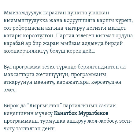
Мыйзамдуулук каралган пунктта уюшкан
кылмыштуулукка жана коррупцияга каршы күрөш,
сот реформасын аягына чыгаруу негизги милдет
катары көрсөтүлгөн. Партия ээлеген кызмат ордуна
карабай ар бир жаран мыйзам алдында бирдей
жоопкерчиликтүү болуш керек дейт.
Бул программа тезис түрүндө берилгендиктен ал
максаттарга жетишүүнүн, программаны
аткаруунун мөөнөтү, каражаттары көрсөтүлгөн
эмес.
Бирок да “Кыргызстан” партиясынын саясий
кеңешинин мүчөсү
Канатбек Муратбеков
программаны турмушка ашыруу жол-жобосу, эсеп-
чоту такталган дейт: