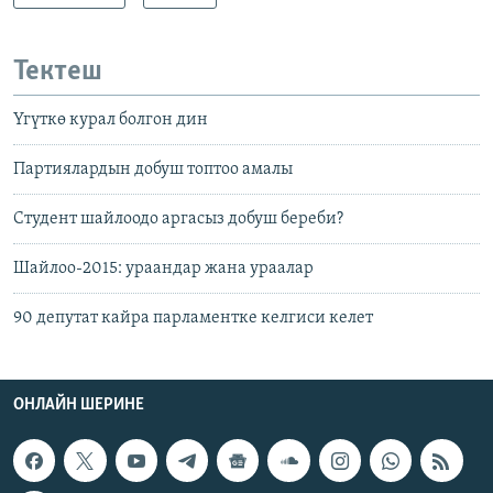
Тектеш
Үгүткө курал болгон дин
Партиялардын добуш топтоо амалы
Студент шайлоодо аргасыз добуш береби?
Шайлоо-2015: ураандар жана ураалар
90 депутат кайра парламентке келгиси келет
ОНЛАЙН ШЕРИНЕ