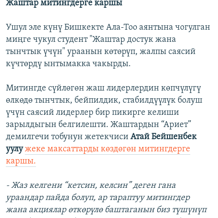
Жаштар митингдерге каршы
Ушул эле күнү Бишкекте Ала-Тоо аянтына чогулган
миңге чукул студент "Жаштар достук жана
тынчтык үчүн" ураанын көтөрүп, жалпы саясий
күчтөрдү ынтымакка чакырды.
Митингде сүйлөгөн жаш лидерлердин көпчүлүгү
өлкөдө тынчтык, бейпилдик, стабилдүүлүк болуш
үчүн саясий лидерлер бир пикирге келиши
зарылдыгын белгилешти. Жаштардын “Ариет”
демилгечи тобунун жетекчиси
Атай Бейшенбек
уулу
жеке максаттарды көздөгөн митингдерге
каршы.
- Жаз келгени “кетсин, келсин” деген гана
ураандар пайда болуп, ар тараптуу митингдер
жана акциялар өткөрүлө баштаганын биз түшүнүп