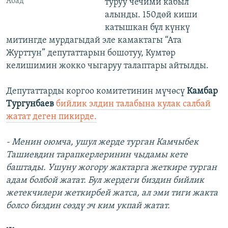
Абад
туруу чечими кабыл
алынды. 150дөй киши
катышкан бүл күнкү
митингде мурдагыдай эле камактагы “Ата
Журттун” депутаттарын бошотуу, Кумтөр
келишимин жокко чыгаруу талаптары айтылды.
Депутаттарды коргоо комитетинин мүчөсү
Камбар
Тургунбаев
бийлик элдин талабына кулак салбай
жатат деген пикирде.
- Менин оюмча, ушул жерде турган Камчыбек
Ташиевдин тарапкерлеринин чыдамы кете
баштады. Ушуну жогору жактарга жеткире турган
адам болбой жатат. Бул жердеги биздин бийлик
жетекчилери жеткирбей жатса, ал эми тиги жакта
болсо биздин сөздү эч ким укпай жатат.