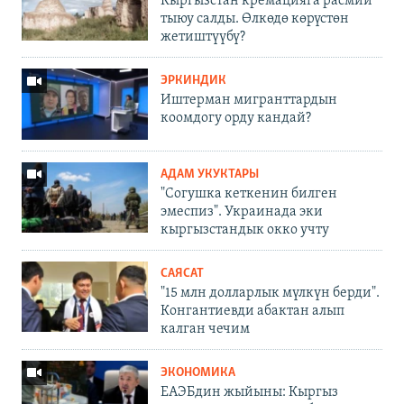
Кыргызстан кремацияга расмий
тыюу салды. Өлкөдө көрүстөн
жетиштүүбү?
ЭРКИНДИК
Иштерман мигранттардын
коомдогу орду кандай?
АДАМ УКУКТАРЫ
"Согушка кеткенин билген
эмеспиз". Украинада эки
кыргызстандык окко учту
САЯСАТ
"15 млн долларлык мүлкүн берди".
Конгантиевди абактан алып
калган чечим
ЭКОНОМИКА
ЕАЭБдин жыйыны: Кыргыз