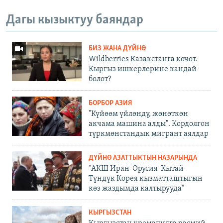
Дагы кызыктуу баяндар
БИЗ ЖАНА ДҮЙНӨ
Wildberries Казакстанга көчөт.
Кыргыз ишкерлерине кандай
болот?
БОРБОР АЗИЯ
"Күйөөм үйлөндү, жөнөткөн
акчама машина алды". Кордолгон
түркмөнстандык мигрант аялдар
ДҮЙНӨ АЗАТТЫКТЫН НАЗАРЫНДА
"АКШ Иран-Орусия-Кытай-
Түндүк Корея кызматташтыгын
көз жаздымда калтырууда"
КЫРГЫЗСТАН