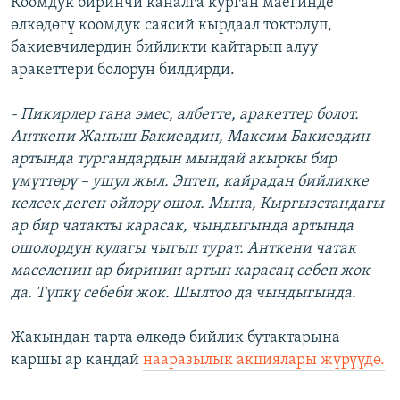
Коомдук биринчи каналга курган маегинде
өлкөдөгү коомдук саясий кырдаал токтолуп,
бакиевчилердин бийликти кайтарып алуу
аракеттери болорун билдирди.
- Пикирлер гана эмес, албетте, аракеттер болот.
Анткени Жаныш Бакиевдин, Максим Бакиевдин
артында тургандардын мындай акыркы бир
үмүттөрү – ушул жыл. Эптеп, кайрадан бийликке
келсек деген ойлору ошол. Мына, Кыргызстандагы
ар бир чатакты карасак, чындыгында артында
ошолордун кулагы чыгып турат. Анткени чатак
маселенин ар биринин артын карасаң себеп жок
да. Түпкү себеби жок. Шылтоо да чындыгында.
Жакындан тарта өлкөдө бийлик бутактарына
каршы ар кандай
нааразылык акциялары жүрүүдө.