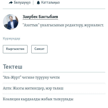
Бөлүшүңүз
Катталыңыз
Заирбек Бактыбаев
"Азаттык" үналгысынын редактору, журналист.
Куржундар
Кыргызстан
Саясат
Тектеш
“Ата-Журт” чегине турууну чечти
Апта: Жазгы митингдер, мэр талаш
Коалиция кырдаалды жабык талкуулады