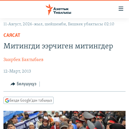
Линктер
Мазмунга
өтүңүз
11-Август, 2026-жыл, шейшемби, Бишкек убактысы 02:10
Навигацияга
ЖАҢЫЛЫКТАР
өтүңүз
САЯСАТ
КЫРГЫЗСТАН
Издөөгө
Митингди ээрчиген митингдер
салыңыз
ДҮЙНӨ
КЫРГЫЗСТАН
Заирбек Бактыбаев
УКРАИНА
САЯСАТ
ДҮЙНӨ
12-Март, 2013
АТАЙЫН ИЛИКТӨӨ
ЭКОНОМИКА
БОРБОР АЗИЯ
ТВ ПРОГРАММАЛАР
МАДАНИЯТ
Бөлүшүңүз
ПОДКАСТ
БҮГҮН АЗАТТЫКТА
Бизди Google'дан табыңыз
ӨЗГӨЧӨ ПИКИР
ЭКСПЕРТТЕР ТАЛДАЙТ
БИЗ ЖАНА ДҮЙНӨ
Русский
ДАНИСТЕ