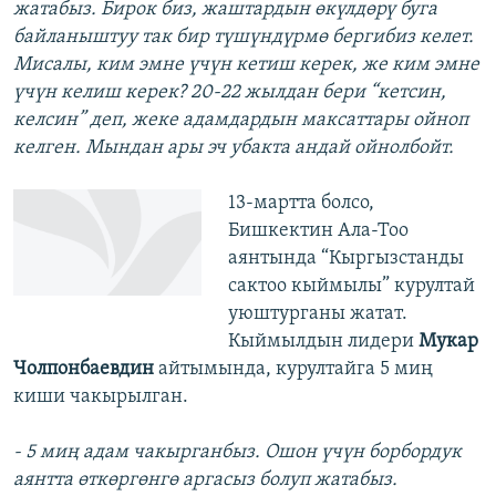
жатабыз. Бирок биз, жаштардын өкүлдөрү буга
байланыштуу так бир түшүндүрмө бергибиз келет.
Мисалы, ким эмне үчүн кетиш керек, же ким эмне
үчүн келиш керек? 20-22 жылдан бери “кетсин,
келсин” деп, жеке адамдардын максаттары ойноп
келген. Мындан ары эч убакта андай ойнолбойт.
13-мартта болсо,
Бишкектин Ала-Тоо
аянтында “Кыргызстанды
сактоо кыймылы” курултай
уюштурганы жатат.
Кыймылдын лидери
Мукар
Чолпонбаевдин
айтымында, курултайга 5 миң
киши чакырылган.
- 5 миң адам чакырганбыз. Ошон үчүн борбордук
аянтта өткөргөнгө аргасыз болуп жатабыз.