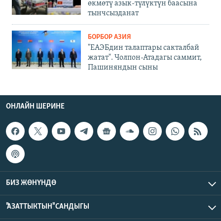
өкмөтү азык-түлүктүн баасына
тынчсызданат
БОРБОР АЗИЯ
"ЕАЭБдин талаптары сакталбай
жатат". Чолпон-Атадагы саммит,
Пашиняндын сыны
ОНЛАЙН ШЕРИНЕ
БИЗ ЖӨНҮНДӨ
"АЗАТТЫКТЫН" САНДЫГЫ