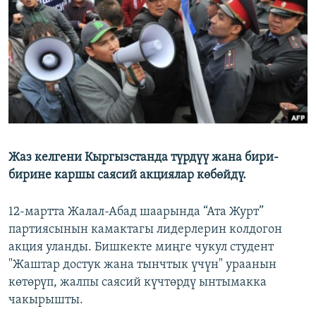
ОНЛАЙН ШЕРИНЕ
ЭЖЕ-СИҢДИЛЕР
АЗАТТЫК+
ЫҢГАЙСЫЗ СУРООЛОР
ЭЕ/АРнун бардык сайттары
Жаз келгени Кыргызстанда түрдүү жана бири-
бирине каршы саясий акциялар көбөйдү.
12-мартта Жалал-Абад шаарында “Ата Журт”
партиясынын камактагы лидерлерин колдогон
акция уланды. Бишкекте миңге чукул студент
"Жаштар достук жана тынчтык үчүн" ураанын
көтөрүп, жалпы саясий күчтөрдү ынтымакка
чакырышты.