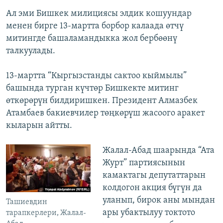
Ал эми Бишкек милициясы элдик кошуундар
менен бирге 13-мартта борбор калаада өтчү
митингде башаламандыкка жол бербөөнү
талкуулады.
13-мартта “Кыргызстанды сактоо кыймылы”
башында турган күчтөр Бишкекте митинг
өткөрөрүн билдиришкен. Президент Алмазбек
Атамбаев бакиевчилер төңкөрүш жасоого аракет
кыларын айтты.
Жалал-Абад шаарында “Ата
Журт” партиясынын
камактагы депутаттарын
колдогон акция бүгүн да
уланып, бирок аны мындан
Ташиевдин
ары убактылуу токтото
тарапкерлери, Жалал-