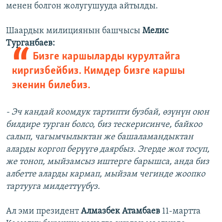
менен болгон жолугушууда айтылды.
Шаардык милициянын башчысы
Мелис
Турганбаев:
Бизге каршыларды курултайга
киргизбейбиз. Кимдер бизге каршы
экенин билебиз.
- Эч кандай коомдук тартипти бузбай, өзүнүн оюн
билдире турган болсо, биз тескерисинче, байкоо
салып, чагымчылыктан же башаламандыктан
аларды коргоп берүүгө даярбыз. Эгерде жол тосуп,
же тоноп, мыйзамсыз иштерге барышса, анда биз
албетте аларды кармап, мыйзам чегинде жоопко
тартууга милдеттүүбүз.
Ал эми президент
Алмазбек Атамбаев
11-мартта