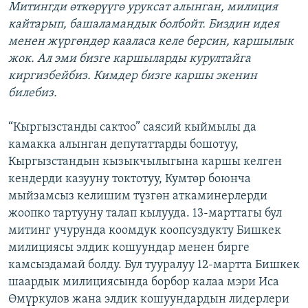
Митингди өткөрүүгө уруксат алынган, милиция
кайтарып, башаламандык болбойт. Биздин идея
менен жүргөндөр кааласа келе берсин, каршылык
жок. Ал эми бизге каршыларды курултайга
киргизбейбиз. Кимдер бизге каршы экенин
билебиз.
“Кыргызстанды сактоо” саясий кыймылы да
камакка алынган депутаттарды бошотуу,
Кыргызстандын кызыкчылыгына каршы келген
кендерди казууну токтотуу, Кумтөр боюнча
мыйзамсыз келишим түзгөн аткаминерлерди
жоопко тартууну талап кылууда. 13-марттагы бул
митинг учурунда коомдук коопсуздукту Бишкек
милициясы элдик кошуундар менен бирге
камсыздамай болду. Бул тууралуу 12-мартта Бишкек
шаардык милициясында борбор калаа мэри Иса
Өмүркулов жана элдик кошуундардын лидерлери