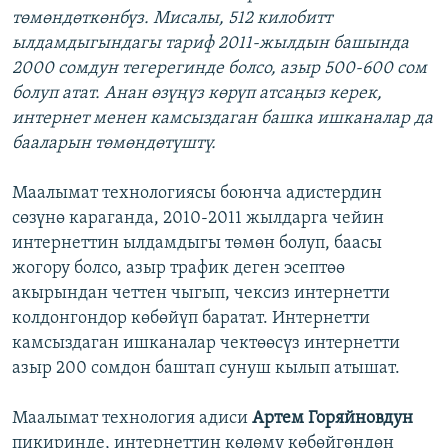
төмөндөткөнбүз. Мисалы, 512 килобитт
ылдамдыгындагы тариф 2011-жылдын башында
2000 сомдун тегерегинде болсо, азыр 500-600 сом
болуп атат. Анан өзүңүз көрүп атсаңыз керек,
интернет менен камсыздаган башка ишканалар да
бааларын төмөндөтүштү.
Маалымат технологиясы боюнча адистердин
сөзүнө караганда, 2010-2011 жылдарга чейин
интернеттин ылдамдыгы төмөн болуп, баасы
жогору болсо, азыр трафик деген эсептөө
акырындан четтен чыгып, чексиз интернетти
колдонгондор көбөйүп баратат. Интернетти
камсыздаган ишканалар чектөөсүз интернетти
азыр 200 сомдон баштап сунуш кылып атышат.
Маалымат технология адиси
Артем Горяйновдун
пикиринде, интернеттин көлөмү көбөйгөндөн