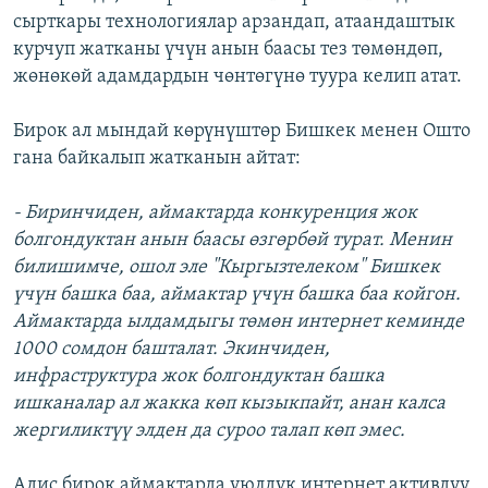
сырткары технологиялар арзандап, атаандаштык
курчуп жатканы үчүн анын баасы тез төмөндөп,
жөнөкөй адамдардын чөнтөгүнө туура келип атат.
Бирок ал мындай көрүнүштөр Бишкек менен Ошто
гана байкалып жатканын айтат:
- Биринчиден, аймактарда конкуренция жок
болгондуктан анын баасы өзгөрбөй турат. Менин
билишимче, ошол эле "Кыргызтелеком" Бишкек
үчүн башка баа, аймактар үчүн башка баа койгон.
Аймактарда ылдамдыгы төмөн интернет кеминде
1000 сомдон башталат. Экинчиден,
инфраструктура жок болгондуктан башка
ишканалар ал жакка көп кызыкпайт, анан калса
жергиликтүү элден да суроо талап көп эмес.
Адис бирок аймактарда уюлдук интернет активдүү