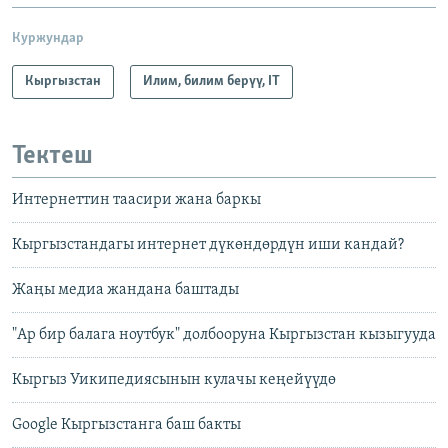
Куржундар
Кыргызстан
Илим, билим берүү, IT
Тектеш
Интернеттин таасири жана баркы
Кыргызстандагы интернет дүкөндөрдүн иши кандай?
Жаңы медиа жандана баштады
"Ар бир балага ноутбук" долбооруна Кыргызстан кызыгууда
Кыргыз Уикипедиясынын кулачы кеңейүүдө
Google Кыргызстанга баш бакты