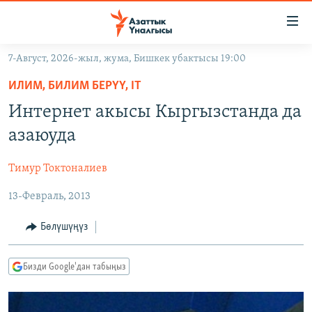
Линктер
Мазмунга
өтүңүз
7-Август, 2026-жыл, жума, Бишкек убактысы 19:00
Навигацияга
ЖАҢЫЛЫКТАР
өтүңүз
ИЛИМ, БИЛИМ БЕРҮҮ, IT
КЫРГЫЗСТАН
Издөөгө
Интернет акысы Кыргызстанда да
салыңыз
ДҮЙНӨ
КЫРГЫЗСТАН
азаюуда
УКРАИНА
САЯСАТ
ДҮЙНӨ
Тимур Токтоналиев
АТАЙЫН ИЛИКТӨӨ
ЭКОНОМИКА
БОРБОР АЗИЯ
13-Февраль, 2013
ТВ ПРОГРАММАЛАР
МАДАНИЯТ
ПОДКАСТ
БҮГҮН АЗАТТЫКТА
Бөлүшүңүз
ӨЗГӨЧӨ ПИКИР
ЭКСПЕРТТЕР ТАЛДАЙТ
Бизди Google'дан табыңыз
БИЗ ЖАНА ДҮЙНӨ
Русский
ДАНИСТЕ