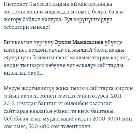
Интернет Кыргызстандын аймактарына да
жеткени менен ылдамдыгы төмөн болуп, баасы
жогору бойдон калууда. Бул көрүнүштөрдүн
себептери эмнеде?
Бишкектин тургуну
Эркин Мамасалиев
үйүндө
интернет колдонгонуна он жылдай болуп калды.
Жумушуна байланышкан маалыматтарды карайт,
андан тышкары көбүнчө чет өлкөлүк сайттарды
кызыгып окуйт.
Мурун жергиликтүү жана тышкы сайттарга кирген
сайын акчасы менен саатын санап отурса, 2011-
2012-жылдан баштап эч ойлонбой каалаган
сайттарда каалаган убакытта кире баштады.
Себеби ал азыр мурдагыдай айына 2000-3000 миң
сом эмес, 500-600 сом төлөйт экен.