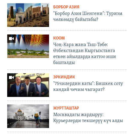
БОРБОР АЗИЯ
"Борбор Азия Шенгени": Туризм
чөлкөмдү байытабы?
КООМ
Чоң-Кара жана Таш-Төбө:
Өзбекстандан Кыргызстанга
өткөн айылдарда каттоо иши
башталды
ЭРКИНДИК
"75чилердин каты": Бишкек соту
кандай чечим чыгарат?
ЖУРТТАШТАР
Москвадагы жардыруу:
Курьерлерди текшерүү күч алды