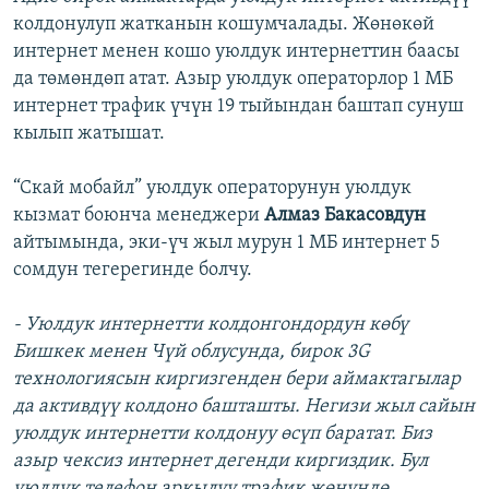
колдонулуп жатканын кошумчалады. Жөнөкөй
интернет менен кошо уюлдук интернеттин баасы
да төмөндөп атат. Азыр уюлдук операторлор 1 МБ
интернет трафик үчүн 19 тыйындан баштап сунуш
кылып жатышат.
“Скай мобайл” уюлдук операторунун уюлдук
кызмат боюнча менеджери
Алмаз Бакасовдун
айтымында, эки-үч жыл мурун 1 МБ интернет 5
сомдун тегерегинде болчу.
- Уюлдук интернетти колдонгондордун көбү
Бишкек менен Чүй облусунда, бирок 3G
технологиясын киргизгенден бери аймактагылар
да активдүү колдоно башташты. Негизи жыл сайын
уюлдук интернетти колдонуу өсүп баратат. Биз
азыр чексиз интернет дегенди киргиздик. Бул
уюлдук телефон аркылуу трафик жөнүндө