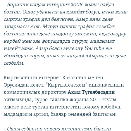
- Биринчи ылдам интернет 2008-жылы пайда
болгон. Ошол убакытта ал кымбат болуп, ички жана
сырткы трафик деп бөлүнгөн. Азыр анча деле
айырмасы жок. Мурун тышкы трафик кымбат
болгондо анча деле колдончу эмесмин, видеолорду
көрбөй жөн эле форумдарда отуруп, маалымат
издейт элем. Азыр болсо видеону You tube же
Намбадан көрөм, анын эч кандай айырмасын деле
сезбейм.
Кыргызстанга интернет Казакстан менен
Орусиядан келет. “Кыргызтелеком” ишканасынын
коммерциялык директору
Акыл Түгөлбаевдин
айтымында, суроо-талапка жараша 2011-жылы
өлкөгө келе турган интернеттин көлөмү көбөйүп,
ылдамдыгы артып, баалар төмөндөй баштаган:
- Ошол себептен чексиз интернеттин баасын