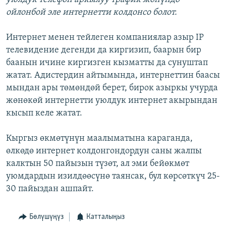
ойлонбой эле интернетти колдонсо болот.
Интернет менен тейлеген компаниялар азыр IP
телевидение дегенди да киргизип, баарын бир
баанын ичине киргизген кызматты да сунуштап
жатат. Адистердин айтымында, интернеттин баасы
мындан ары төмөндөй берет, бирок азыркы учурда
жөнөкөй интернетти уюлдук интернет акырындан
кысып келе жатат.
Кыргыз өкмөтүнүн маалыматына караганда,
өлкөдө интернет колдонгондордун саны жалпы
калктын 50 пайызын түзөт, ал эми бейөкмөт
уюмдардын изилдөөсүнө таянсак, бул көрсөткүч 25-
30 пайыздан ашпайт.
Бөлүшүңүз
Катталыңыз