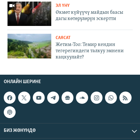
ЭЛ ҮНҮ
Өкмөт күйүүчү майдын баасы
дагы көтөрүлөрүн эскертти
САЯСАТ
Жетим-Тоо: Темир кендин
тегерегиндеги талкуу эмнени
каңкуулайт?
ОНЛАЙН ШЕРИНЕ
БИЗ ЖӨНҮНДӨ