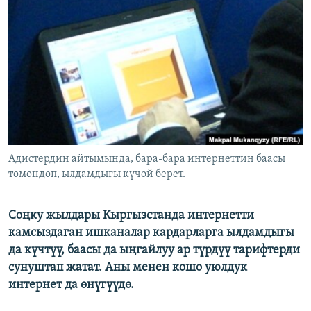
ОНЛАЙН ШЕРИНЕ
ЭЖЕ-СИҢДИЛЕР
АЗАТТЫК+
ЫҢГАЙСЫЗ СУРООЛОР
ЭЕ/АРнун бардык сайттары
Адистердин айтымында, бара-бара интернеттин баасы
төмөндөп, ылдамдыгы күчөй берет.
Соңку жылдары Кыргызстанда интернетти
камсыздаган ишканалар кардарларга ылдамдыгы
да күчтүү, баасы да ыңгайлуу ар түрдүү тарифтерди
сунуштап жатат. Аны менен кошо уюлдук
интернет да өнүгүүдө.