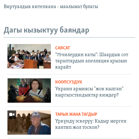
Виртуалдык китепкана - маалымат булагы
Дагы кызыктуу баяндар
САЯСАТ
"75чилердин каты": Шаардык сот
тараптардын апелляция арызын
карайт
КООПСУЗДУК
Украин армиясы "жок кылган"
кыргызстандыктар кимдер?
ТАРЫХ ЖАНА ТАГДЫР
Үркүндү эскерүү: Кадыр мерген
кантип жол тоскон?