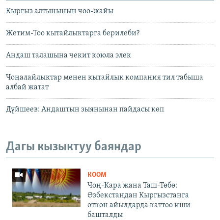
Кыргыз алтынынын чоо-жайы
Жетим-Тоо кытайлыктарга берилеби?
Андаш талашына чекит коюла элек
Чоңалайлыктар менен кытайлык компания тил табыша
албай жатат
Дүйшеев: Андаштын зыянынан пайдасы көп
Дагы кызыктуу баяндар
КООМ
Чоң-Кара жана Таш-Төбө:
Өзбекстандан Кыргызстанга
өткөн айылдарда каттоо иши
башталды