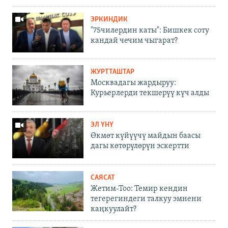
ЭРКИНДИК
"75чилердин каты": Бишкек соту
кандай чечим чыгарат?
ЖУРТТАШТАР
Москвадагы жардыруу:
Курьерлерди текшерүү күч алды
ЭЛ ҮНҮ
Өкмөт күйүүчү майдын баасы
дагы көтөрүлөрүн эскертти
САЯСАТ
Жетим-Тоо: Темир кендин
тегерегиндеги талкуу эмнени
каңкуулайт?