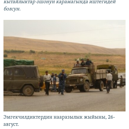
кытайлыктар ошонун карамагында иштегидей
болсун.
Эмгекчилдиктердин нааразылык жыйыны, 26-
август.