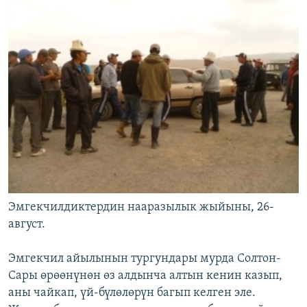
Эмгекчилдиктердин нааразылык жыйыны, 26-
август.
Эмгекчил айылынын тургундары мурда Солтон-
Сары өрөөнүнөн өз алдынча алтын кенин казып,
аны чайкап, үй-бүлөлөрүн багып келген эле.