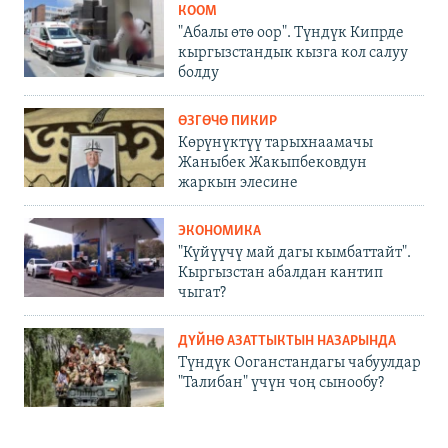
КООМ
"Абалы өтө оор". Түндүк Кипрде
кыргызстандык кызга кол салуу
болду
ӨЗГӨЧӨ ПИКИР
Көрүнүктүү тарыхнаамачы
Жаныбек Жакыпбековдун
жаркын элесине
ЭКОНОМИКА
"Күйүүчү май дагы кымбаттайт".
Кыргызстан абалдан кантип
чыгат?
ДҮЙНӨ АЗАТТЫКТЫН НАЗАРЫНДА
Түндүк Ооганстандагы чабуулдар
"Талибан" үчүн чоң сынообу?