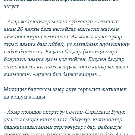
август.
- Алар жетекчилер менен сүйлөшүп жатышып,
анан 20 чакты бала кытайлар иштетип жаткан
аймакка кирип кетишкен. Ал жакта күзөтчүлөр
турат, аларга баш ийбей, үч кытайлык жумушчуну
сабай баштаган. Биздин балдар (милициялар)
болушуп, аларга дагы кол тийген. Биздин балдар
эптеп калган кытайлыктарды тоого качырып алып
калышкан. Аңгыча биз барып калдык...
Милиция башчысы азыр окуя тергелип жатканын
да кошумчалады:
- Азыр изилдөө опертобу Солтон-Сарыдагы Бучук
участкасында иштеп атат. Облустук ички иштер
башкармалыгынын тергөөчүлөрү бар, райондук
прокуратурадан, райондук милициядан бар. Азыр