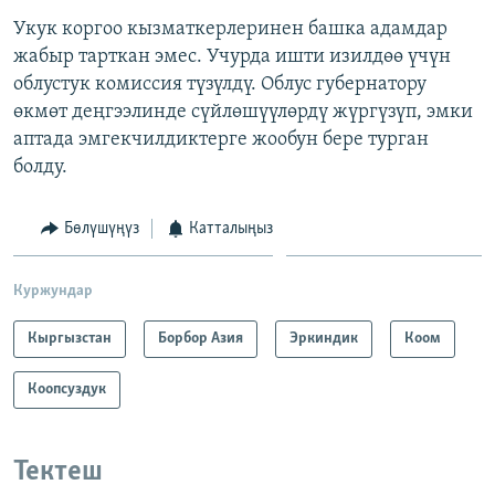
Укук коргоо кызматкерлеринен башка адамдар
жабыр тарткан эмес. Учурда ишти изилдөө үчүн
облустук комиссия түзүлдү. Облус губернатору
өкмөт деңгээлинде сүйлөшүүлөрдү жүргүзүп, эмки
аптада эмгекчилдиктерге жообун бере турган
болду.
Бөлүшүңүз
Катталыңыз
Куржундар
Кыргызстан
Борбор Азия
Эркиндик
Коом
Коопсуздук
Тектеш