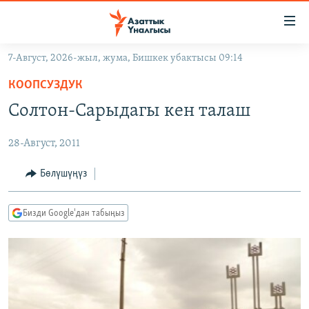
Линктер
Мазмунга
өтүңүз
7-Август, 2026-жыл, жума, Бишкек убактысы 09:14
Навигацияга
ЖАҢЫЛЫКТАР
өтүңүз
КООПСУЗДУК
КЫРГЫЗСТАН
Издөөгө
Солтон-Сарыдагы кен талаш
салыңыз
ДҮЙНӨ
КЫРГЫЗСТАН
28-Август, 2011
УКРАИНА
САЯСАТ
ДҮЙНӨ
АТАЙЫН ИЛИКТӨӨ
ЭКОНОМИКА
БОРБОР АЗИЯ
Бөлүшүңүз
ТВ ПРОГРАММАЛАР
МАДАНИЯТ
Бизди Google'дан табыңыз
ПОДКАСТ
БҮГҮН АЗАТТЫКТА
ӨЗГӨЧӨ ПИКИР
ЭКСПЕРТТЕР ТАЛДАЙТ
БИЗ ЖАНА ДҮЙНӨ
Русский
ДАНИСТЕ