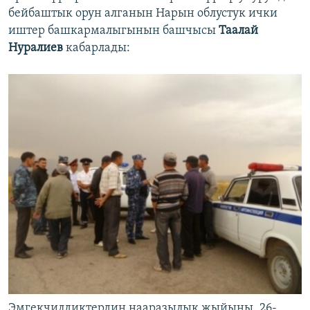
бейбаштык орун алганын Нарын облустук ички
иштер башкармалыгынын башчысы
Таалай
Нуралиев
кабарлады:
Эмгекчилдиктердин нааразылык жыйыны, 26-