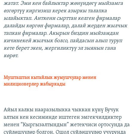
жатат. Эми кен байлыктар жөнүндөгү мыйзамга
өзгөртүү киргизиш керек азыркы талапка
ылайыктап. Анткени сырттан келген фирмалар
далайды көргөн фирмалар, далай жерден жылчык
тапкан фирмалар. Акырын биздин мыйзамдан
кичинекей жылчык болсо, пайдасын алып туруп
кете берет экен, жергиликтүү эл зыянын гана
көрөт.
Мушташтан кытайлык жумушчулар менен
милиционерлер жабыркады
Айыл калкы нааразылыкка чыккан күнү Бучук
алтын кен кесиминде иштеген эмгекчилдиктер
менен “Кыргызалтындын” жетекчиси ортосунда да
сүйлөшүүлөр болгон. Ошол сүйлөшүүлөр учурунда