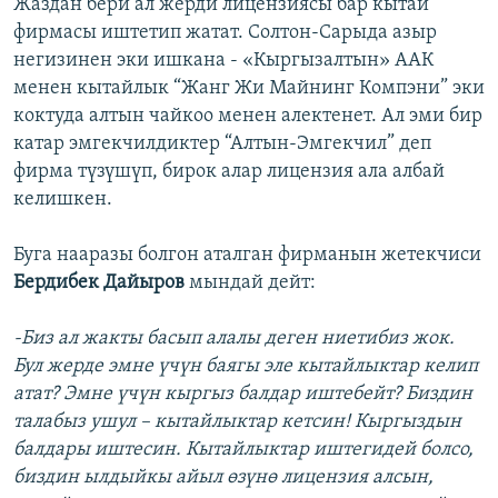
Жаздан бери ал жерди лицензиясы бар кытай
фирмасы иштетип жатат. Солтон-Сарыда азыр
негизинен эки ишкана - «Кыргызалтын» ААК
менен кытайлык “Жанг Жи Майнинг Компэни” эки
коктуда алтын чайкоо менен алектенет. Ал эми бир
катар эмгекчилдиктер “Алтын-Эмгекчил” деп
фирма түзүшүп, бирок алар лицензия ала албай
келишкен.
Буга нааразы болгон аталган фирманын жетекчиси
Бердибек Дайыров
мындай дейт:
-Биз ал жакты басып алалы деген ниетибиз жок.
Бул жерде эмне үчүн баягы эле кытайлыктар келип
атат? Эмне үчүн кыргыз балдар иштебейт? Биздин
талабыз ушул – кытайлыктар кетсин! Кыргыздын
балдары иштесин. Кытайлыктар иштегидей болсо,
биздин ылдыйкы айыл өзүнө лицензия алсын,