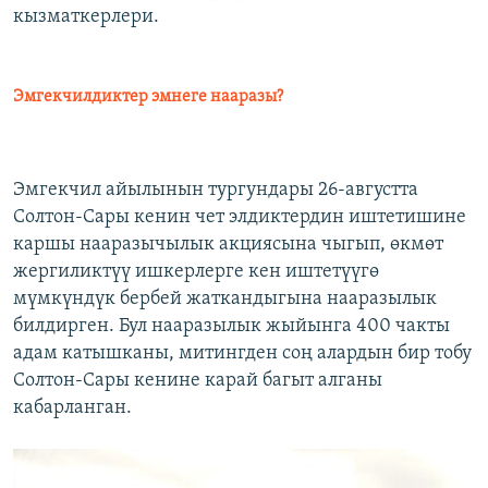
кызматкерлери.
Эмгекчилдиктер эмнеге нааразы?
Эмгекчил айылынын тургундары 26-августта
Солтон-Сары кенин чет элдиктердин иштетишине
каршы нааразычылык акциясына чыгып, өкмөт
жергиликтүү ишкерлерге кен иштетүүгө
мүмкүндүк бербей жаткандыгына нааразылык
билдирген. Бул нааразылык жыйынга 400 чакты
адам катышканы, митингден соң алардын бир тобу
Солтон-Сары кенине карай багыт алганы
кабарланган.