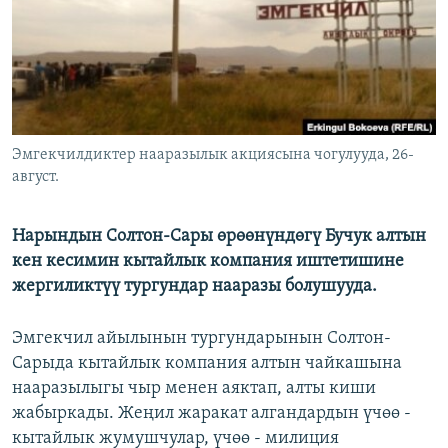
ОНЛАЙН ШЕРИНЕ
ЭЖЕ-СИҢДИЛЕР
АЗАТТЫК+
ЫҢГАЙСЫЗ СУРООЛОР
ЭЕ/АРнун бардык сайттары
Эмгекчилдиктер нааразылык акциясына чогулууда, 26-
август.
Нарындын Солтон-Сары өрөөнүндөгү Бучук алтын
кен кесимин кытайлык компания иштетишине
жергиликтүү тургундар нааразы болушууда.
Эмгекчил айылынын тургундарынын Солтон-
Сарыда кытайлык компания алтын чайкашына
нааразылыгы чыр менен аяктап, алты киши
жабыркады. Жеңил жаракат алгандардын үчөө -
кытайлык жумушчулар, үчөө - милиция