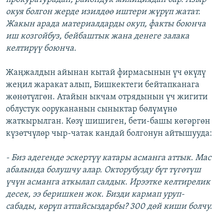
окуя болгон жерде изилдөө иштери жүрүп жатат.
Жакын арада материалдарды окуп, факты боюнча
иш козгойбуз, бейбаштык жана денеге залака
келтирүү боюнча.
Жаңжалдын айынан кытай фирмасынын үч өкүлү
жеңил жаракат алып, Бишкектеги бейтапканага
жөнөтүлгөн. Атайын ыкчам отрядынын үч жигити
облустук оорукананын сыныктар бөлүмүнө
жаткырылган. Көзү шишиген, бети-башы көгөргөн
күзөтчүлөр чыр-чатак кандай болгонун айтышууда:
- Биз адегенде эскертүү катары асманга аттык. Мас
абалында болушчу алар. Окторубузду бүт түгөтүш
үчүн асманга аткылап салдык. Ирээтке келтирелик
десек, ээ беришкен жок. Бизди кармап уруп-
сабады, көрүп атпайсыздарбы? 300 дөй киши болчу.