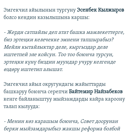
Эмгекчил айылынын тургуну
Эсенбек Кылжыров
болсо кендин казылышына каршы:
- Жерди сатпайлы деп атат башка мамлекеттерге,
биз эртеңки келечекке эмнени тапшырабыз?
Мейли кытайлыктар деле, кыргыздар деле
иштетпей эле койсун. Тоо тоо боюнча турсун,
эртеңки күнү биздин муундар учуру келгенде
өздөрү иштетип алышат.
Эмгекчил айыл округундагы жайыттарды
башкаруу боюнча серепчи
Байтемир Найзабеков
кенге байланыштуу мыйзамдарды кайра кароону
талап кылууда:
- Менин көз карашым боюнча, Совет доорунан
берки мыйзамдарыбыз жакшы реформа болбой