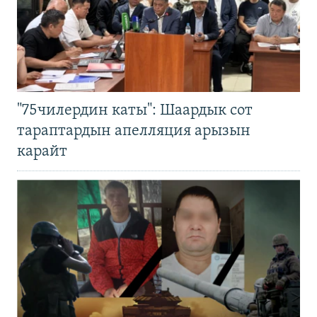
"75чилердин каты": Шаардык сот
тараптардын апелляция арызын
карайт