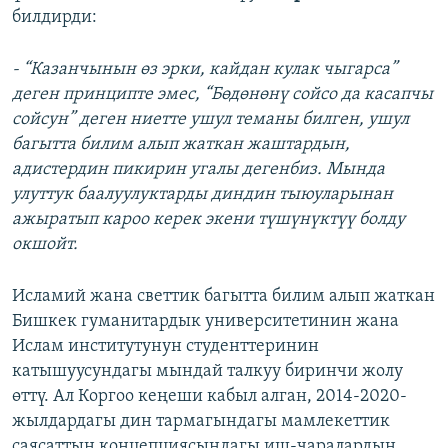
билдирди:
- “Казанчынын өз эрки, кайдан кулак чыгарса”
деген принципте эмес, “Бөдөнөнү сойсо да касапчы
сойсун” деген ниетте ушул теманы билген, ушул
багытта билим алып жаткан жаштардын,
адистердин пикирин угалы дегенбиз. Мында
улуттук баалуулуктарды диндин тыюуларынан
ажыратып кароо керек экени түшүнүктүү болду
окшойт.
Исламий жана светтик багытта билим алып жаткан
Бишкек гуманитардык университетинин жана
Ислам институтунун студенттеринин
катышуусундагы мындай талкуу биринчи жолу
өттү. Ал Коргоо кеңеши кабыл алган, 2014-2020-
жылдардагы дин тармагындагы мамлекеттик
саясаттын концепциясындагы иш-чаралардын