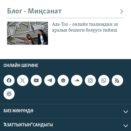
Блог - Миңсанат
Ала-Тоо – онлайн таалимдин эл
аралык бешиги болууга тийиш
ОНЛАЙН ШЕРИНЕ
БИЗ ЖӨНҮНДӨ
"АЗАТТЫКТЫН" САНДЫГЫ