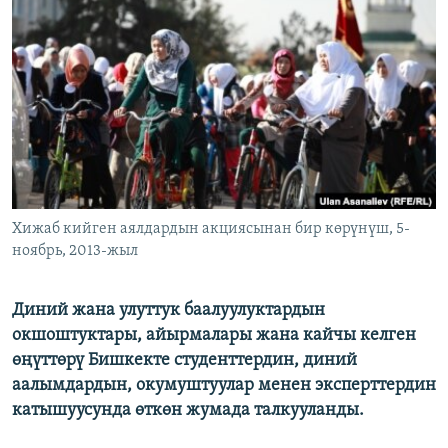
ОНЛАЙН ШЕРИНЕ
ЭЖЕ-СИҢДИЛЕР
АЗАТТЫК+
ЫҢГАЙСЫЗ СУРООЛОР
ЭЕ/АРнун бардык сайттары
Хижаб кийген аялдардын акциясынан бир көрүнүш, 5-
ноябрь, 2013-жыл
Диний жана улуттук баалуулуктардын
окшоштуктары, айырмалары жана кайчы келген
өңүттөрү Бишкекте студенттердин, диний
аалымдардын, окумуштуулар менен эксперттердин
катышуусунда өткөн жумада талкууланды.