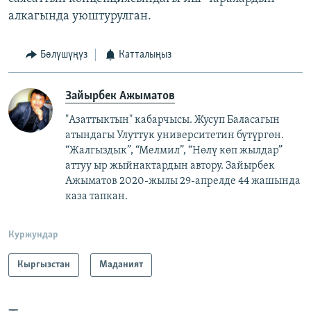
алкагында уюштурулган.
Бөлүшүңүз
Катталыңыз
Зайырбек Ажыматов
"Азаттыктын" кабарчысы. Жусуп Баласагын
атындагы Улуттук университетин бүтүргөн.
“Жалгыздык”, “Мелмил”, “Нөлү көп жылдар”
аттуу ыр жыйнактардын автору. Зайырбек
Ажыматов 2020-жылы 29-апрелде 44 жашында
каза тапкан.
Куржундар
Кыргызстан
Маданият