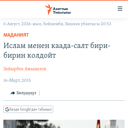
Линктер
Мазмунга
өтүңүз
6-Август, 2026-жыл, бейшемби, Бишкек убактысы 20:53
Навигацияга
ЖАҢЫЛЫКТАР
өтүңүз
МАДАНИЯТ
КЫРГЫЗСТАН
Издөөгө
Ислам менен каада-салт бири-
салыңыз
ДҮЙНӨ
КЫРГЫЗСТАН
бирин колдойт
УКРАИНА
САЯСАТ
ДҮЙНӨ
Зайырбек Ажыматов
АТАЙЫН ИЛИКТӨӨ
ЭКОНОМИКА
БОРБОР АЗИЯ
16-Март, 2015
ТВ ПРОГРАММАЛАР
МАДАНИЯТ
ПОДКАСТ
БҮГҮН АЗАТТЫКТА
Бөлүшүңүз
ӨЗГӨЧӨ ПИКИР
ЭКСПЕРТТЕР ТАЛДАЙТ
Бизди Google'дан табыңыз
БИЗ ЖАНА ДҮЙНӨ
Русский
ДАНИСТЕ