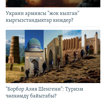
Украин армиясы "жок кылган"
кыргызстандыктар кимдер?
"Борбор Азия Шенгени": Туризм
чөлкөмдү байытабы?