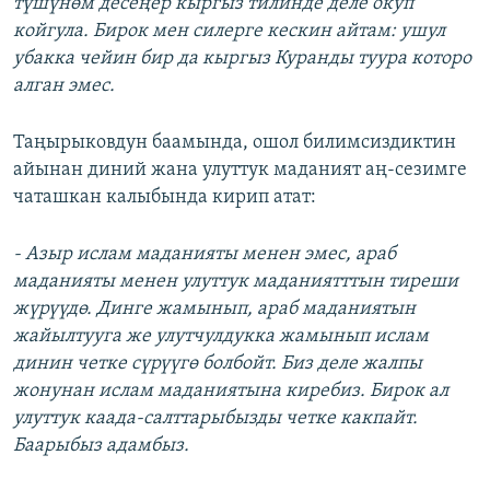
түшүнөм десеңер кыргыз тилинде деле окуп
койгула. Бирок мен силерге кескин айтам: ушул
убакка чейин бир да кыргыз Куранды туура которо
алган эмес.
Таңырыковдун баамында, ошол билимсиздиктин
айынан диний жана улуттук маданият аң-сезимге
чаташкан калыбында кирип атат:
- Азыр ислам маданияты менен эмес, араб
маданияты менен улуттук маданиятттын тиреши
жүрүүдө. Динге жамынып, араб маданиятын
жайылтууга же улутчулдукка жамынып ислам
динин четке сүрүүгө болбойт. Биз деле жалпы
жонунан ислам маданиятына киребиз. Бирок ал
улуттук каада-салттарыбызды четке какпайт.
Баарыбыз адамбыз.