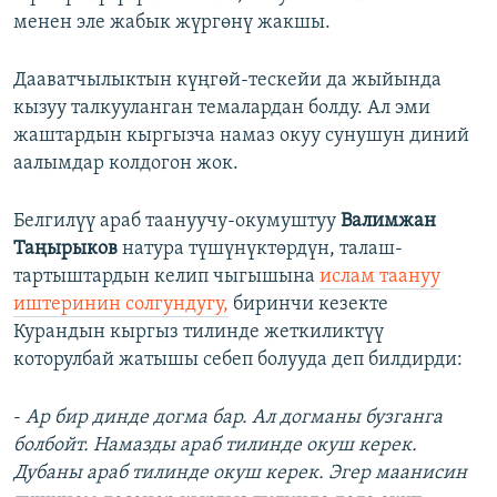
менен эле жабык жүргөнү жакшы.
Дааватчылыктын күңгөй-тескейи да жыйында
кызуу талкууланган темалардан болду. Ал эми
жаштардын кыргызча намаз окуу сунушун диний
аалымдар колдогон жок.
Белгилүү араб таануучу-окумуштуу
Валимжан
Таңырыков
натура түшүнүктөрдүн, талаш-
тартыштардын келип чыгышына
ислам таануу
иштеринин солгундугу,
биринчи кезекте
Курандын кыргыз тилинде жеткиликтүү
которулбай жатышы себеп болууда деп билдирди:
-
Ар бир динде догма бар. Ал догманы бузганга
болбойт. Намазды араб тилинде окуш керек.
Дубаны араб тилинде окуш керек. Эгер маанисин