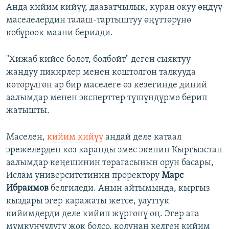
Анда кийим кийүү, дааватчылык, куран окуу өңдүү
маселелердин талаш-тартыштуу өңүттөрүнө
көбүрөөк маани берилди.
"Хижаб кийсе болот, болбойт" деген сыяктуу
жандуу пикирлер менен коштолгон талкууда
көтөрүлгөн ар бир маселеге өз кезегинде диний
аалымдар менен эксперттер түшүндүрмө берип
жатышты.
Маселен,
кийим кийүү
андай деле катаал
эрежелерден көз каранды эмес экенин Кыргызстан
аалымдар кеңешинин төрагасынын орун басары,
Ислам университетинин проректору
Марс
Ибраимов
белгиледи. Анын айтымында, кыргыз
кыздары эгер каражаты жетсе, улуттук
кийимдерди деле кийип жүргөнү оң. Эгер ага
мүмкүнчүлүгү жок болсо, колунан келген кийим