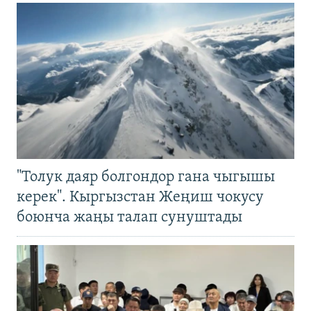
"Толук даяр болгондор гана чыгышы
керек". Кыргызстан Жеңиш чокусу
боюнча жаңы талап сунуштады