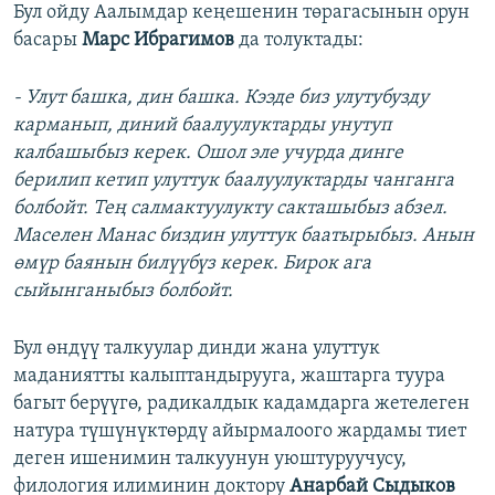
Бул ойду Аалымдар кеңешенин төрагасынын орун
басары
Марс Ибрагимов
да толуктады:
- Улут башка, дин башка. Кээде биз улутубузду
карманып, диний баалуулуктарды унутуп
калбашыбыз керек. Ошол эле учурда динге
берилип кетип улуттук баалуулуктарды чанганга
болбойт. Тең салмактуулукту сакташыбыз абзел.
Маселен Манас биздин улуттук баатырыбыз. Анын
өмүр баянын билүүбүз керек. Бирок ага
сыйынганыбыз болбойт.
Бул өндүү талкуулар динди жана улуттук
маданиятты калыптандырууга, жаштарга туура
багыт берүүгө, радикалдык кадамдарга жетелеген
натура түшүнүктөрдү айырмалоого жардамы тиет
деген ишенимин талкуунун уюштуруучусу,
филология илиминин доктору
Анарбай Сыдыков