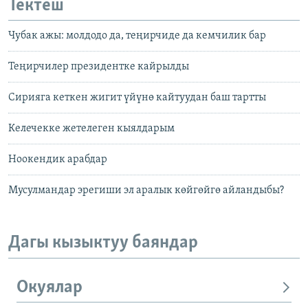
Тектеш
Чубак ажы: молдодо да, теңирчиде да кемчилик бар
Теңирчилер президентке кайрылды
Сирияга кеткен жигит үйүнө кайтуудан баш тартты
Келечекке жетелеген кыялдарым
Ноокендик арабдар
Мусулмандар эрегиши эл аралык көйгөйгө айландыбы?
Дагы кызыктуу баяндар
Окуялар