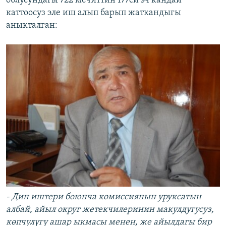
облусундагы 722 мечиттин 177си эч кандай
каттоосуз эле иш алып барып жаткандыгы
аныкталган:
- Дин иштери боюнча комиссиянын уруксатын
албай, айыл округ жетекчилеринин макулдугусуз,
көпчүлүгү ашар ыкмасы менен, же айылдагы бир