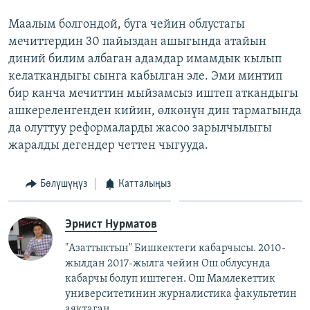
Маалым болгондой, буга чейин облустагы
мечиттердин 30 пайыздан ашыгында атайын
диний билим албаган адамдар имамдык кылып
келаткандыгы сынга кабылган эле. Эми минтип
бир канча мечиттин мыйзамсыз иштеп аткандыгы
ашкереленгенден кийин, өлкөнүн дин тармагында
да олуттуу реформаларды жасоо зарылчылыгы
жаралды дегендер четтен чыгууда.
Бөлүшүңүз
Катталыңыз
Эрнист Нурматов
"Азаттыктын" Бишкектеги кабарчысы. 2010-
жылдан 2017-жылга чейин Ош облусунда
кабарчы болуп иштеген. Ош Мамлекеттик
университетинин журналистика факультетин
аяктаган.