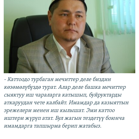
- Каттоодо турбаган мечиттер деле биздин
көзөмөлүбүздө турат. Алар деле башка мечиттер
сыяктуу иш чараларга катышып, буйруктарды
аткаруудан чете калбайт. Имамдар да казыяттын
эрежелери менен иш кылышат. Эми каттоо
иштери жүрүп атат. Бул жагын тездетүү боюнча
имамдарга тапшырма берип жатабыз.