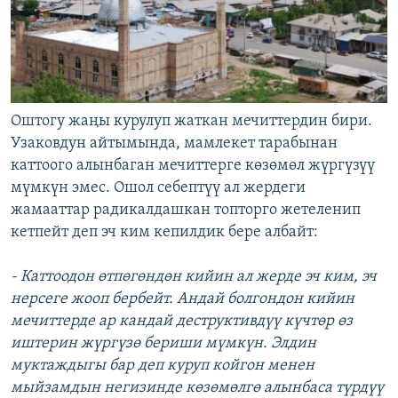
Оштогу жаңы курулуп жаткан мечиттердин бири.
Узаковдун айтымында, мамлекет тарабынан
каттоого алынбаган мечиттерге көзөмөл жүргүзүү
мүмкүн эмес. Ошол себептүү ал жердеги
жамааттар радикалдашкан топторго жетеленип
кетпейт деп эч ким кепилдик бере албайт:
- Каттоодон өтпөгөндөн кийин ал жерде эч ким, эч
нерсеге жооп бербейт. Андай болгондон кийин
мечиттерде ар кандай деструктивдүү күчтөр өз
иштерин жүргүзө бериши мүмкүн. Элдин
муктаждыгы бар деп куруп койгон менен
мыйзамдын негизинде көзөмөлгө алынбаса түрдүү