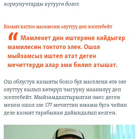
коркунучтарды күтүүгө болот.
Казыят каттоо маселесин олуттуу деп эсептебейт
Мамлекет дин иштерине кайдыгер
мамилесин токтото элек. Ошол
мыйзамсыз иштеп атат деген
мечиттерди алар эми билип атышат.
Ош облустук казыяты болсо бул маселени өтө эле
олуттуу кылып көтөрүп чыгууну маанилүү деп
эсептебейт. Мыйзамдаштырылган эмес деген
менен ошол эле 177 мечиттин имамы буга чейин
деле казыят тарабынан дайындалып келген.