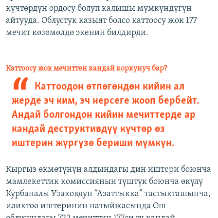
күчтөрдүн ордосу болуп калышы мүмкүндүгүн
айтууда. Облустук казыят болсо каттоосу жок 177
мечит көзөмөлдө экенин билдирди.
Каттоосу жок мечиттен кандай коркунуч бар?
Каттоодон өтпөгөндөн кийин ал
жерде эч ким, эч нерсеге жооп бербейт.
Андай болгондон кийин мечиттерде ар
кандай деструктивдүү күчтөр өз
иштерин жүргүзө бериши мүмкүн.
Кыргыз өкмөтүнүн алдындагы дин иштери боюнча
мамлекеттик комиссиянын түштүк боюнча өкүлү
Курбаналы Узаковдун “Азаттыкка” тастыкташынча,
иликтөө иштеринин натыйжасында Ош