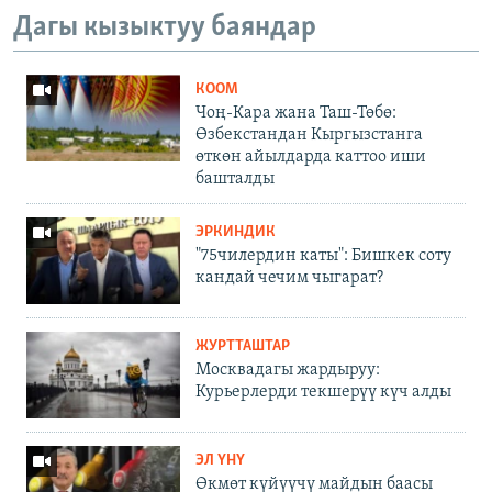
Дагы кызыктуу баяндар
КООМ
Чоң-Кара жана Таш-Төбө:
Өзбекстандан Кыргызстанга
өткөн айылдарда каттоо иши
башталды
ЭРКИНДИК
"75чилердин каты": Бишкек соту
кандай чечим чыгарат?
ЖУРТТАШТАР
Москвадагы жардыруу:
Курьерлерди текшерүү күч алды
ЭЛ ҮНҮ
Өкмөт күйүүчү майдын баасы