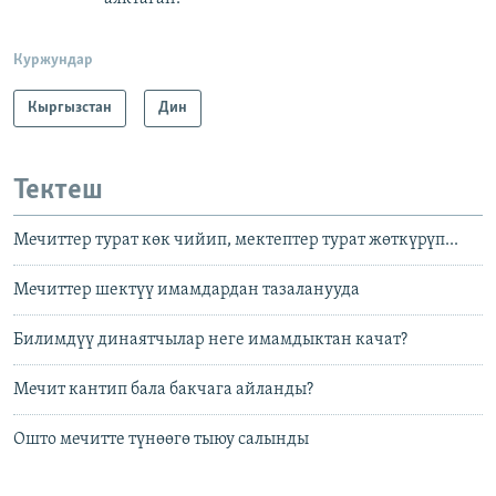
Куржундар
Кыргызстан
Дин
Тектеш
Мечиттер турат көк чийип, мектептер турат жөткүрүп...
Мечиттер шектүү имамдардан тазаланууда
Билимдүү динаятчылар неге имамдыктан качат?
Мечит кантип бала бакчага айланды?
Ошто мечитте түнөөгө тыюу салынды