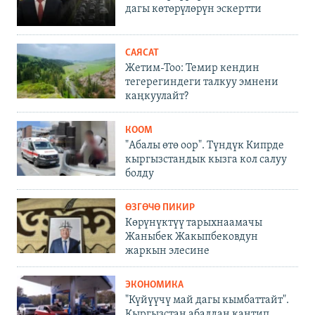
дагы көтөрүлөрүн эскертти
САЯСАТ
Жетим-Тоо: Темир кендин
тегерегиндеги талкуу эмнени
каңкуулайт?
КООМ
"Абалы өтө оор". Түндүк Кипрде
кыргызстандык кызга кол салуу
болду
ӨЗГӨЧӨ ПИКИР
Көрүнүктүү тарыхнаамачы
Жаныбек Жакыпбековдун
жаркын элесине
ЭКОНОМИКА
"Күйүүчү май дагы кымбаттайт".
Кыргызстан абалдан кантип