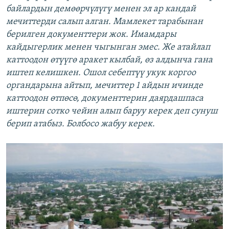
байлардын демөөрчүлүгү менен эл ар кандай
мечиттерди салып алган. Мамлекет тарабынан
берилген документтери жок. Имамдары
кайдыгерлик менен чыгынган эмес. Же атайлап
каттоодон өтүүгө аракет кылбай, өз алдынча гана
иштеп келишкен. Ошол себептүү укук коргоо
органдарына айтып, мечиттер 1 айдын ичинде
каттоодон өтпөсө, документтерин даярдашпаса
иштерин сотко чейин алып баруу керек деп сунуш
берип атабыз. Болбосо жабуу керек.