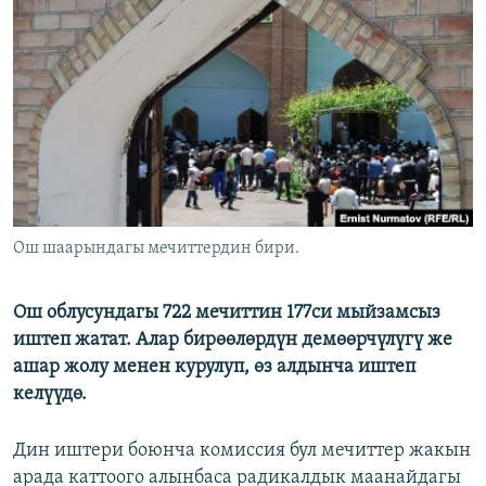
ОНЛАЙН ШЕРИНЕ
ЭЖЕ-СИҢДИЛЕР
АЗАТТЫК+
ЫҢГАЙСЫЗ СУРООЛОР
ЭЕ/АРнун бардык сайттары
Ош шаарындагы мечиттердин бири.
Ош облусундагы 722 мечиттин 177си мыйзамсыз
иштеп жатат. Алар бирөөлөрдүн демөөрчүлүгү же
ашар жолу менен курулуп, өз алдынча иштеп
келүүдө.
Дин иштери боюнча комиссия бул мечиттер жакын
арада каттоого алынбаса радикалдык маанайдагы