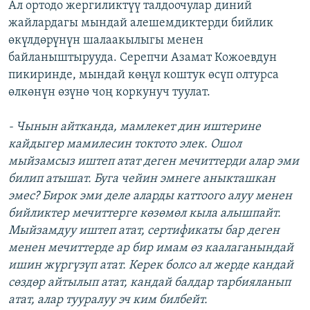
Ал ортодо жергиликтүү талдоочулар диний
жайлардагы мындай алешемдиктерди бийлик
өкүлдөрүнүн шалаакылыгы менен
байланыштырууда. Серепчи Азамат Кожоевдун
пикиринде, мындай көңүл коштук өсүп олтурса
өлкөнүн өзүнө чоң коркунуч туулат.
- Чынын айтканда, мамлекет дин иштерине
кайдыгер мамилесин токтото элек. Ошол
мыйзамсыз иштеп атат деген мечиттерди алар эми
билип атышат. Буга чейин эмнеге аныкташкан
эмес? Бирок эми деле аларды каттоого алуу менен
бийликтер мечиттерге көзөмөл кыла алышпайт.
Мыйзамдуу иштеп атат, сертификаты бар деген
менен мечиттерде ар бир имам өз каалаганындай
ишин жүргүзүп атат. Керек болсо ал жерде кандай
сөздөр айтылып атат, кандай балдар тарбияланып
атат, алар тууралуу эч ким билбейт.