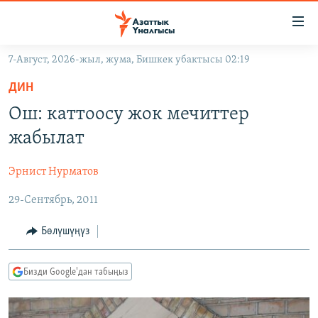
Линктер
Мазмунга
өтүңүз
7-Август, 2026-жыл, жума, Бишкек убактысы 02:19
Навигацияга
ЖАҢЫЛЫКТАР
өтүңүз
ДИН
КЫРГЫЗСТАН
Издөөгө
Ош: каттоосу жок мечиттер
салыңыз
ДҮЙНӨ
КЫРГЫЗСТАН
жабылат
УКРАИНА
САЯСАТ
ДҮЙНӨ
Эрнист Нурматов
АТАЙЫН ИЛИКТӨӨ
ЭКОНОМИКА
БОРБОР АЗИЯ
29-Сентябрь, 2011
ТВ ПРОГРАММАЛАР
МАДАНИЯТ
ПОДКАСТ
БҮГҮН АЗАТТЫКТА
Бөлүшүңүз
ӨЗГӨЧӨ ПИКИР
ЭКСПЕРТТЕР ТАЛДАЙТ
Бизди Google'дан табыңыз
БИЗ ЖАНА ДҮЙНӨ
Русский
ДАНИСТЕ