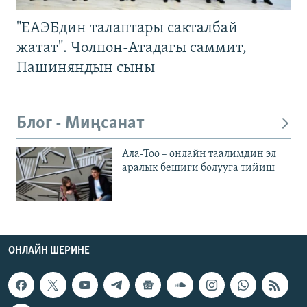
"ЕАЭБдин талаптары сакталбай
жатат". Чолпон-Атадагы саммит,
Пашиняндын сыны
Блог - Миңсанат
Ала-Тоо – онлайн таалимдин эл
аралык бешиги болууга тийиш
ОНЛАЙН ШЕРИНЕ