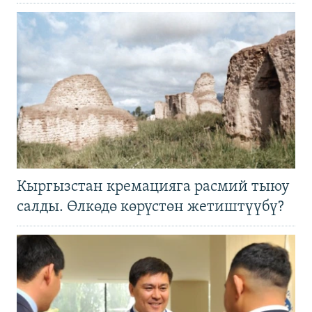
Кыргызстан кремацияга расмий тыюу
салды. Өлкөдө көрүстөн жетиштүүбү?