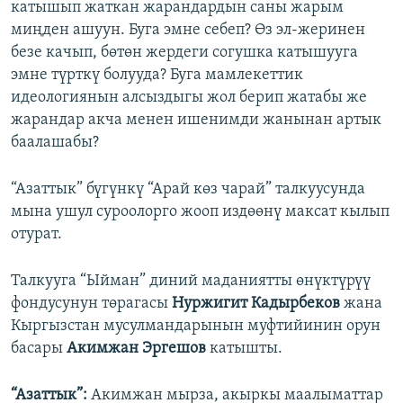
катышып жаткан жарандардын саны жарым
миңден ашуун. Буга эмне себеп? Өз эл-жеринен
безе качып, бөтөн жердеги согушка катышууга
эмне түрткү болууда? Буга мамлекеттик
идеологиянын алсыздыгы жол берип жатабы же
жарандар акча менен ишенимди жанынан артык
баалашабы?
“Азаттык” бүгүнкү “Арай көз чарай” талкуусунда
мына ушул суроолорго жооп издөөнү максат кылып
отурат.
Талкууга “Ыйман” диний маданиятты өнүктүрүү
фондусунун төрагасы
Нуржигит Кадырбеков
жана
Кыргызстан мусулмандарынын муфтийинин орун
басары
Акимжан Эргешов
катышты.
“Азаттык”:
Акимжан мырза, акыркы маалыматтар