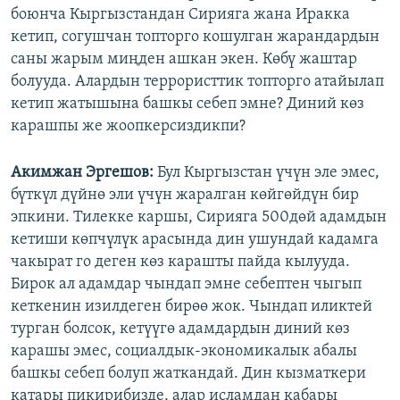
боюнча Кыргызстандан Сирияга жана Иракка
кетип, согушчан топторго кошулган жарандардын
саны жарым миңден ашкан экен. Көбү жаштар
болууда. Алардын террористтик топторго атайылап
кетип жатышына башкы себеп эмне? Диний көз
карашпы же жоопкерсиздикпи?
Акимжан Эргешов:
Бул Кыргызстан үчүн эле эмес,
бүткүл дүйнө эли үчүн жаралган көйгөйдүн бир
эпкини. Тилекке каршы, Сирияга 500дөй адамдын
кетиши көпчүлүк арасында дин ушундай кадамга
чакырат го деген көз карашты пайда кылууда.
Бирок ал адамдар чындап эмне себептен чыгып
кеткенин изилдеген бирөө жок. Чындап иликтей
турган болсок, кетүүгө адамдардын диний көз
карашы эмес, социалдык-экономикалык абалы
башкы себеп болуп жаткандай. Дин кызматкери
катары пикирибизде, алар исламдан кабары