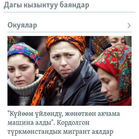
Дагы кызыктуу баяндар
Окуялар
"Күйөөм үйлөндү, жөнөткөн акчама
машина алды". Кордолгон
түркмөнстандык мигрант аялдар