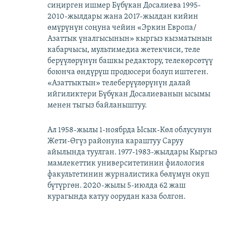
сиңирген ишмер Бүбүкан Досалиева 1995-
2010-жылдары жана 2017-жылдан кийин
өмүрүнүн соңуна чейин «Эркин Европа/
Азаттык үналгысынын» кыргыз кызматынын
кабарчысы, мультимедиа жетекчиси, теле
берүүлөрүнүн башкы редактору, телекөрсөтүү
боюнча өндүрүш продюсери болуп иштеген.
«Азаттыктын» телеберүүлөрүнүн далай
ийгиликтери Бүбүкан Досалиеванын ысымы
менен тыгыз байланыштуу.
Ал 1958-жылы 1-ноябрда Ысык-Көл облусунун
Жети-Өгүз районуна караштуу Саруу
айылында туулган. 1977-1983-жылдары Кыргыз
мамлекеттик университетинин филология
факультетинин журналистика бөлүмүн окуп
бүтүргөн. 2020-жылы 5-июлда 62 жаш
курагында катуу оорудан каза болгон.