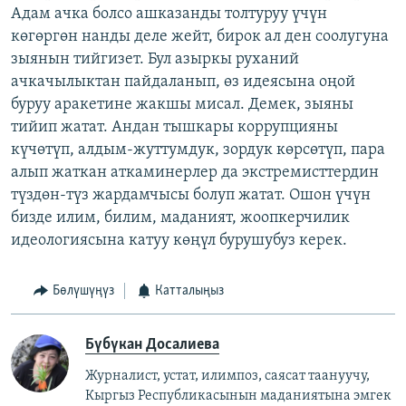
Адам ачка болсо ашказанды толтуруу үчүн
көгөргөн нанды деле жейт, бирок ал ден соолугуна
зыянын тийгизет. Бул азыркы руханий
ачкачылыктан пайдаланып, өз идеясына оңой
буруу аракетине жакшы мисал. Демек, зыяны
тийип жатат. Андан тышкары коррупцияны
күчөтүп, алдым-жуттумдук, зордук көрсөтүп, пара
алып жаткан аткаминерлер да экстремисттердин
түздөн-түз жардамчысы болуп жатат. Ошон үчүн
бизде илим, билим, маданият, жоопкерчилик
идеологиясына катуу көңүл бурушубуз керек.
Бөлүшүңүз
Катталыңыз
Бүбүкан Досалиева
Журналист, устат, илимпоз, саясат таануучу,
Кыргыз Республикасынын маданиятына эмгек