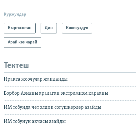
Куржундар
Кыргызстан
Дин
Коопсуздук
Арай көз чарай
Тектеш
Иракта жоочулар жанданды
Борбор Азияны аралаган экстремизм карааны
ИМ тобунда чет элдик согушкерлер азайды
ИМ тобунун акчасы азайды