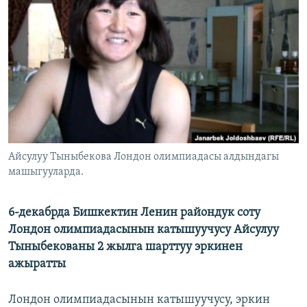
ОНЛАЙН ШЕРИНЕ
ЭЖЕ-СИҢДИЛЕР
АЗАТТЫК+
ЫҢГАЙСЫЗ СУРООЛОР
ЭЕ/АРнун бардык сайттары
Айсулуу Тыныбекова Лондон олимпиадасы алдындагы
машыгууларда.
6-декабрда Бишкектин Ленин райондук соту
Лондон олимпиадасынын катышуучусу Айсулуу
Тыныбекованы 2 жылга шарттуу эркинен
ажыратты
Лондон олимпиадасынын катышуучусу, эркин