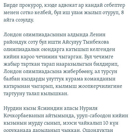
Бирде прокурор, кээде адвокат ар кандай себептер
менен сотко келбей, бул иш улам жылып отуруп, 8
айга созулду.
Лондон олимпиадасынын алдында Ленин
райондук соту бул ишти Айсулуу Тынбекова
олимпиадалык оюндарга катышып келгенден
кийин кароо чечимин чыгарган. Бул чечимге
жабыр тарткан тарап нааразылыгын билдирип,
Лондон олимпиадасына жибербөөнү, ал турсун
балбан кыздарды улуттук курама команданын
катарынан чыгарып, кылмыш жоопкерчилигине
тартууну талап кылышкан.
Нурдин кызы Ясминдин апасы Нуриля
Кочкорбаеванын айтымында, уруп-сабоодон кийин
кызынын мурду сынып, мээси чайкалып 10 күн
ооруканада дарыланып чыккан. Ошондуктан