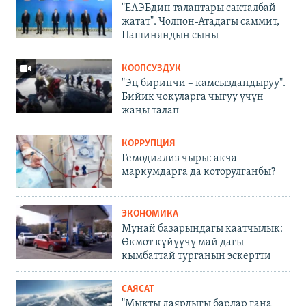
"ЕАЭБдин талаптары сакталбай
жатат". Чолпон-Атадагы саммит,
Пашиняндын сыны
КООПСУЗДУК
"Эң биринчи – камсыздандыруу".
Бийик чокуларга чыгуу үчүн
жаңы талап
КОРРУПЦИЯ
Гемодиализ чыры: акча
маркумдарга да которулганбы?
ЭКОНОМИКА
Мунай базарындагы каатчылык:
Өкмөт күйүүчү май дагы
кымбаттай турганын эскертти
САЯСАТ
"Мыкты даярдыгы барлар гана