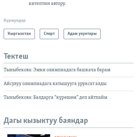
китептин автору.
Куржундар
Кыргызстан
Спорт
Адам укуктары
Тектеш
Тыныбекова: Эмки олимпиадага башкача барам
Айсулуу олимпиадага катышууга уруксат алды
Тыныбекова: Балдарга “күрөшөм” деп айтпайм
Дагы кызыктуу баяндар