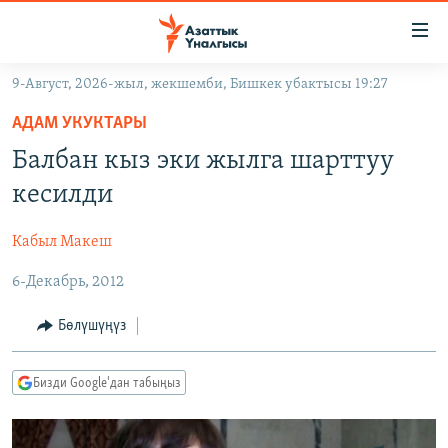
Линктер
Мазмунга
өтүңүз
9-Август, 2026-жыл, жекшемби, Бишкек убактысы 19:27
Навигацияга
ЖАҢЫЛЫКТАР
өтүңүз
АДАМ УКУКТАРЫ
КЫРГЫЗСТАН
Издөөгө
Балбан кыз эки жылга шарттуу
салыңыз
ДҮЙНӨ
КЫРГЫЗСТАН
кесилди
УКРАИНА
САЯСАТ
ДҮЙНӨ
Кабыл Макеш
АТАЙЫН ИЛИКТӨӨ
ЭКОНОМИКА
БОРБОР АЗИЯ
6-Декабрь, 2012
ТВ ПРОГРАММАЛАР
МАДАНИЯТ
ПОДКАСТ
БҮГҮН АЗАТТЫКТА
Бөлүшүңүз
ӨЗГӨЧӨ ПИКИР
ЭКСПЕРТТЕР ТАЛДАЙТ
Бизди Google'дан табыңыз
БИЗ ЖАНА ДҮЙНӨ
Русский
ДАНИСТЕ