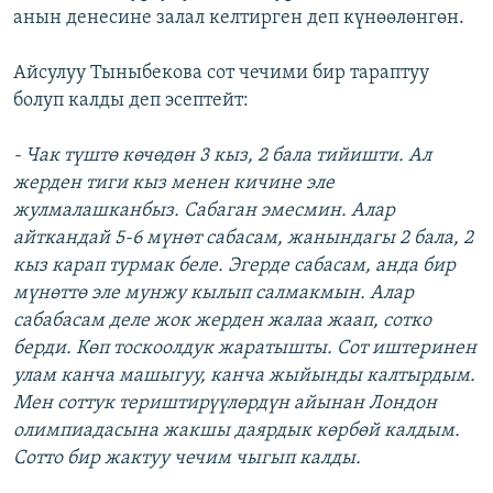
анын денесине залал келтирген деп күнөөлөнгөн.
Айсулуу Тыныбекова сот чечими бир тараптуу
болуп калды деп эсептейт:
- Чак түштө көчөдөн 3 кыз, 2 бала тийишти. Ал
жерден тиги кыз менен кичине эле
жулмалашканбыз. Сабаган эмесмин. Алар
айткандай 5-6 мүнөт сабасам, жанындагы 2 бала, 2
кыз карап турмак беле. Эгерде сабасам, анда бир
мүнөттө эле мунжу кылып салмакмын. Алар
сабабасам деле жок жерден жалаа жаап, сотко
берди. Көп тоскоолдук жаратышты. Сот иштеринен
улам канча машыгуу, канча жыйынды калтырдым.
Мен соттук териштирүүлөрдүн айынан Лондон
олимпиадасына жакшы даярдык көрбөй калдым.
Сотто бир жактуу чечим чыгып калды.