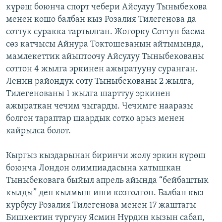
күрөш боюнча спорт чебери Айсулуу Тыныбекова
менен кошо балбан кыз Розалия Тилегенова да
соттук суракка тартылган. Жогорку Соттун басма
сөз катчысы Айнура Токтошеванын айтымында,
мамлекеттик айыптоочу Айсулуу Тыныбекованы
соттон 4 жылга эркинен ажыратууну суранган.
Ленин райондук соту Тыныбекованы 2 жылга,
Тилегенованы 1 жылга шарттуу эркинен
ажыраткан чечим чыгарды. Чечимге нааразы
болгон тараптар шаардык сотко арыз менен
кайрылса болот.
Кыргыз кыздарынан биринчи жолу эркин күрөш
боюнча Лондон олимпиадасына катышкан
Тыныбековага быйыл апрель айында “бейбаштык
кылды” деп кылмыш иши козголгон. Балбан кыз
курбусу Розалия Тилегенова менен 17 жаштагы
Бишкектин тургуну Ясмин Нурдин кызын сабап,