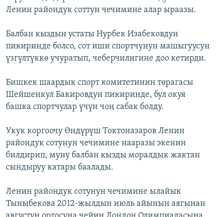
Ленин райондук соттун чечимине алар ыраазы.
Балбан кыздын устаты Нурбек Изабековдун
пикиринде болсо, сот иши спортчунун машыгуусун
үзгүлтүккө учуратып, чеберчилигине доо кетирди.
Бишкек шаардык спорт комитетинин төрагасы
Шейшенкул Бакировдун пикиринде, бул окуя
башка спортчулар үчүн чоң сабак болду.
Укук коргоочу Өндүрүш Токтоназаров Ленин
райондук сотунун чечимине нааразы экенин
билдирип, муну балбан кызды моралдык жактан
сындыруу катары баалады.
Ленин райондук сотунун чечимине ылайык
Тыныбекова 2012-жылдын июль айынын аягынан
августун ортосуна чейин Лондон Олимпиадасына