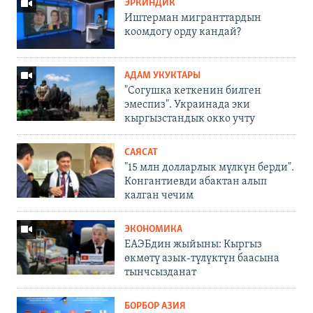
ЭРКИНДИК
Иштерман мигранттардын
коомдогу орду кандай?
АДАМ УКУКТАРЫ
"Согушка кеткенин билген
эмеспиз". Украинада эки
кыргызстандык окко учту
САЯСАТ
"15 млн долларлык мүлкүн берди".
Конгантиевди абактан алып
калган чечим
ЭКОНОМИКА
ЕАЭБдин жыйыны: Кыргыз
өкмөтү азык-түлүктүн баасына
тынчсызданат
БОРБОР АЗИЯ