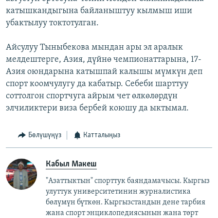
катышкандыгына байланыштуу кылмыш иши
убактылуу токтотулган.
Айсулуу Тыныбекова мындан ары эл аралык
мелдештерге, Азия, дүйнө чемпионаттарына, 17-
Азия оюндарына катышпай калышы мүмкүн деп
спорт коомчулугу да кабатыр. Себеби шарттуу
соттолгон спортчуга айрым чет өлкөлөрдүн
элчиликтери виза бербей коюшу да ыктымал.
Бөлүшүңүз
Катталыңыз
Кабыл Макеш
"Азаттыктын" спорттук баяндамачысы. Кыргыз
улуттук университетинин журналистика
бөлүмүн бүткөн. Кыргызстандын дене тарбия
жана спорт энциклопедиясынын жана төрт