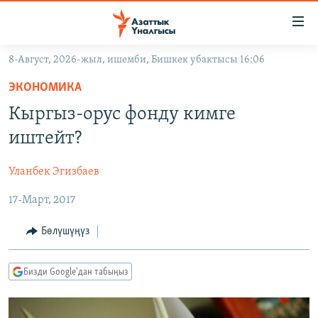
Линктер
Мазмунга
өтүңүз
8-Август, 2026-жыл, ишемби, Бишкек убактысы 16:06
Навигацияга
ЖАҢЫЛЫКТАР
өтүңүз
ЭКОНОМИКА
КЫРГЫЗСТАН
Издөөгө
Кыргыз-орус фонду кимге
салыңыз
ДҮЙНӨ
КЫРГЫЗСТАН
иштейт?
УКРАИНА
САЯСАТ
ДҮЙНӨ
Уланбек Эгизбаев
АТАЙЫН ИЛИКТӨӨ
ЭКОНОМИКА
БОРБОР АЗИЯ
17-Март, 2017
ТВ ПРОГРАММАЛАР
МАДАНИЯТ
ПОДКАСТ
БҮГҮН АЗАТТЫКТА
Бөлүшүңүз
ӨЗГӨЧӨ ПИКИР
ЭКСПЕРТТЕР ТАЛДАЙТ
Бизди Google'дан табыңыз
БИЗ ЖАНА ДҮЙНӨ
Русский
ДАНИСТЕ