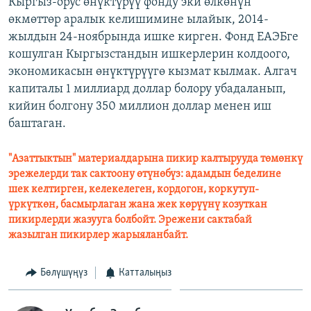
Кыргыз-орус өнүктүрүү фонду эки өлкөнүн
өкмөттөр аралык келишимине ылайык, 2014-
жылдын 24-ноябрында ишке кирген. Фонд ЕАЭБге
кошулган Кыргызстандын ишкерлерин колдоого,
экономикасын өнүктүрүүгө кызмат кылмак. Алгач
капиталы 1 миллиард доллар болору убадаланып,
кийин болгону 350 миллион доллар менен иш
баштаган.
"Азаттыктын" материалдарына пикир калтырууда төмөнкү
эрежелерди так сактоону өтүнөбүз: адамдын беделине
шек келтирген, келекелеген, кордогон, коркутуп-
үркүткөн, басмырлаган жана жек көрүүнү козуткан
пикирлерди жазууга болбойт. Эрежени сактабай
жазылган пикирлер жарыяланбайт.
Бөлүшүңүз
Катталыңыз