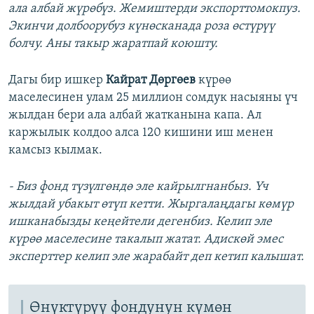
ала албай жүрөбүз. Жемиштерди экспорттомокпуз.
Экинчи долбоорубуз күнөсканада роза өстүрүү
болчу. Аны такыр жаратпай коюшту.
Дагы бир ишкер
Кайрат Дөргөев
күрөө
маселесинен улам 25 миллион сомдук насыяны үч
жылдан бери ала албай жатканына капа. Ал
каржылык колдоо алса 120 кишини иш менен
камсыз кылмак.
- Биз фонд түзүлгөндө эле кайрылгнанбыз. Үч
жылдай убакыт өтүп кетти. Жыргалаңдагы көмүр
ишканабызды кеңейтели дегенбиз. Келип эле
күрөө маселесине такалып жатат. Адискөй эмес
эксперттер келип эле жарабайт деп кетип калышат.
Өнүктүрүү фондунун күмөн