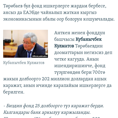
Төрөбаев бул фонд ишкерлерге жардам бербесе,
ансыз да ЕАЭБде чайналып жаткан кыргыз
экономикасынын абалы оор болорун кошумчалады.
Анткен менен фонддун
башчысы
Кубанычбек
Кулматов
Төрөбаевдин
дооматтарын негизсиз деп
четке кагууда. Анын
Кубанычбек Кулматов
ишендиришинче, фонд
түзүлгөндөн бери 700гө
жакын долбоорго 202 миллион доллардан ашык
каражат, анын ичинде карапайым ишкерлерге да
берилген.
- Биздин фонд 25 долбоорго түз каражат берди.
Калгандары банк аркылуу каржыланды.