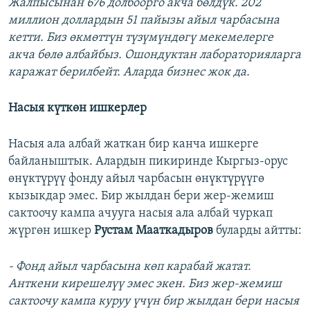
Жалпысынан 676 долбоорго акча бөлдүк. 202
миллион доллардын 51 пайызы айыл чарбасына
кетти. Биз өкмөттүн түзүмүндөгү мекемелерге
акча бөлө албайбыз. Ошондуктан лабораторияларга
каражат берилбейт. Аларда бизнес жок да.
Насыя күткөн ишкерлер​
Насыя ала албай жаткан бир канча ишкерге
байланыштык. Алардын пикиринде Кыргыз-орус
өнүктүрүү фонду айыл чарбасын өнүктүрүүгө
кызыкдар эмес. Бир жылдан бери жер-жемиш
сактоочу кампа ачууга насыя ала албай чуркап
жүргөн ишкер
Рустам Мааткадыров
буларды айтты:
- Фонд айыл чарбасына көп карабай жатат.
Анткени кирешелүү эмес экен. Биз жер-жемиш
сактоочу кампа куруу үчүн бир жылдан бери насыя