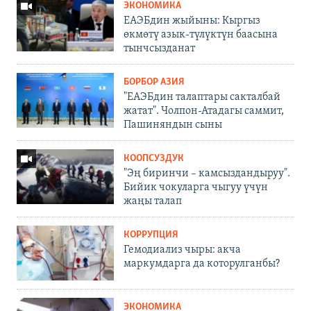
ЭКОНОМИКА
ЕАЭБдин жыйыны: Кыргыз
өкмөтү азык-түлүктүн баасына
тынчсызданат
БОРБОР АЗИЯ
"ЕАЭБдин талаптары сакталбай
жатат". Чолпон-Атадагы саммит,
Пашиняндын сыны
КООПСУЗДУК
"Эң биринчи – камсыздандыруу".
Бийик чокуларга чыгуу үчүн
жаңы талап
КОРРУПЦИЯ
Гемодиализ чыры: акча
маркумдарга да которулганбы?
ЭКОНОМИКА