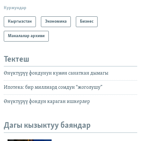
Куржундар
Кыргызстан
Экономика
Бизнес
Макалалар архиви
Тектеш
Өнүктүрүү фондунун күмөн санаткан дымагы
Ипотека: бир миллиард сомдун “жоголушу”
Өнүктүрүү фондун караган ишкерлер
Дагы кызыктуу баяндар