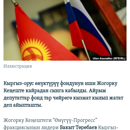
ОНЛАЙН ШЕРИНЕ
ЭЖЕ-СИҢДИЛЕР
АЗАТТЫК+
ЫҢГАЙСЫЗ СУРООЛОР
ЭЕ/АРнун бардык сайттары
Иллюстрация
Кыргыз-орус өнүктүрүү фондунун иши Жогорку
Кеңеште кайрадан сынга кабылды. Айрым
депутаттар фонд тар чөйрөгө кызмат кылып жатат
деп айыпташты.
Жогорку Кеңештеги “Өнүгүү-Прогресс”
фракциясынын лидери
Бакыт Төрөбаев
Кыргыз-