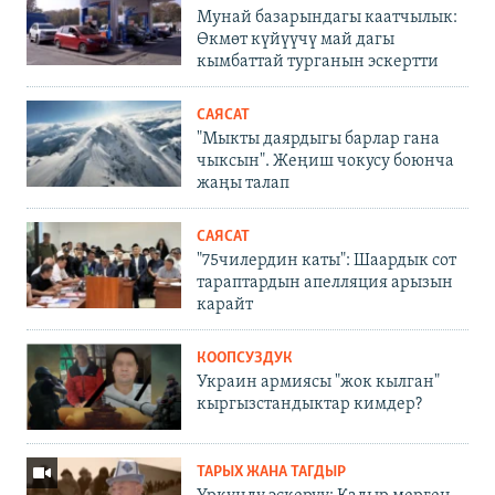
Мунай базарындагы каатчылык:
Өкмөт күйүүчү май дагы
кымбаттай турганын эскертти
САЯСАТ
"Мыкты даярдыгы барлар гана
чыксын". Жеңиш чокусу боюнча
жаңы талап
САЯСАТ
"75чилердин каты": Шаардык сот
тараптардын апелляция арызын
карайт
КООПСУЗДУК
Украин армиясы "жок кылган"
кыргызстандыктар кимдер?
ТАРЫХ ЖАНА ТАГДЫР