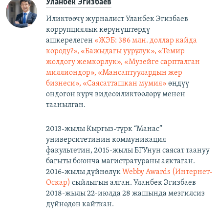
Уланбек Эгизбаев
Иликтөөчү журналист Уланбек Эгизбаев
коррупциялык көрүнүштөрдү
ашкерелеген
«ЖЭБ: 386 млн. доллар кайда
короду?», «Бажыдагы уурулук», «Темир
жолдогу жемкорлук», «Музейге сарпталган
миллиондор», «Мансаптуулардын жер
бизнеси», «Саясатташкан мумия»
өңдүү
ондогон курч видеоиликтөөлөрү менен
таанылган.
2013-жылы Кыргыз-түрк “Манас”
университетинин коммуникация
факультетин, 2015-жылы БГУнун саясат таануу
багыты боюнча магистратураны аяктаган.
2016-жылы дүйнөлүк
Webby Awards (Интернет-
Оскар)
сыйлыгын алган. Уланбек Эгизбаев
2018-жылы 22-июлда 28 жашында мезгилсиз
дүйнөдөн кайткан.