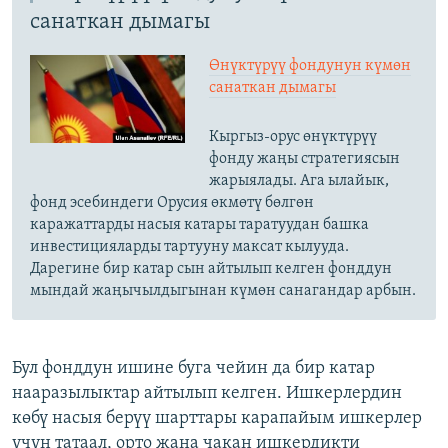
санаткан дымагы
Өнүктүрүү фондунун күмөн
санаткан дымагы
Кыргыз-орус өнүктүрүү
фонду жаңы стратегиясын
жарыялады. Ага ылайык,
фонд эсебиндеги Орусия өкмөтү бөлгөн
каражаттарды насыя катары таратуудан башка
инвестицияларды тартууну максат кылууда.
Дарегине бир катар сын айтылып келген фонддун
мындай жаңычылдыгынан күмөн санагандар арбын.
Бул фонддун ишине буга чейин да бир катар
нааразылыктар айтылып келген. Ишкерлердин
көбү насыя берүү шарттары карапайым ишкерлер
үчүн татаал, орто жана чакан ишкердикти