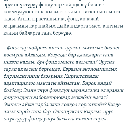
орус өнүктүрүү фонду тар чөйрөдөгү бизнес
коомчулукка гана кызмат кылып жатканын сынга
алды. Анын ырасташынча, фонд акчалай
жардамды карапайым дыйкандарга эмес, капчыгы
калың байларга гана берүүдө.
- Фонд тар чөйрөгө иштеп турган элиталык бизнес
коомуна айланды. Колунда бар адамдарга гана
иштеп калды. Бул фонд эмнеге ачылган? Орусия
тарап акчасын бергенде, Евразия экономикалык
биримдигинин базарына Кыргызстанды
адаптациялоо максаты айтылган. Бирок андай
болбоду. Эмне үчүн фонддун каражатына эл аралык
деңгээлдеги лабораториялар ачылбай жатат?
Эмнеге айыл чарбасына колдоо көрсөтпөйт? Бизде
айыл чарба гана бар. Ошондуктан Кыргыз-орус
өнүктүрүү фонду ушул багытта иштеш керек.