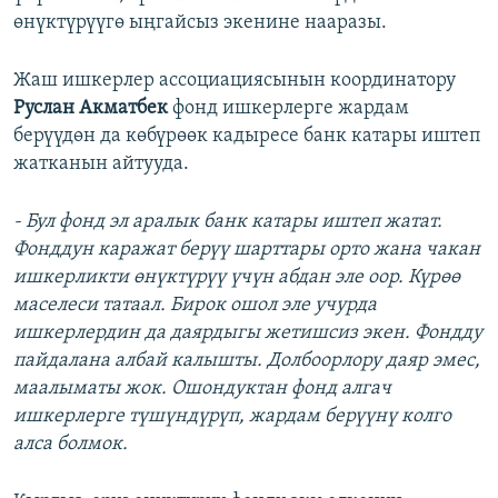
өнүктүрүүгө ыңгайсыз экенине нааразы.
Жаш ишкерлер ассоциациясынын координатору
Руслан Акматбек
фонд ишкерлерге жардам
берүүдөн да көбүрөөк кадыресе банк катары иштеп
жатканын айтууда.
- Бул фонд эл аралык банк катары иштеп жатат.
Фонддун каражат берүү шарттары орто жана чакан
ишкерликти өнүктүрүү үчүн абдан эле оор. Күрөө
маселеси татаал. Бирок ошол эле учурда
ишкерлердин да даярдыгы жетишсиз экен. Фондду
пайдалана албай калышты. Долбоорлору даяр эмес,
маалыматы жок. Ошондуктан фонд алгач
ишкерлерге түшүндүрүп, жардам берүүнү колго
алса болмок.