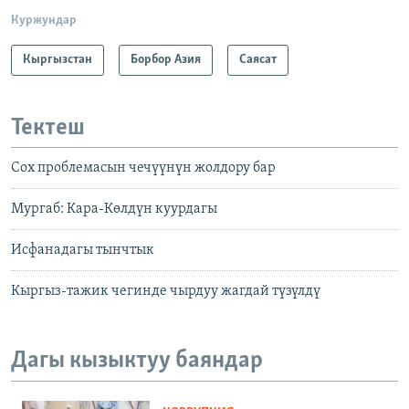
Куржундар
Кыргызстан
Борбор Азия
Саясат
Тектеш
Сох проблемасын чечүүнүн жолдору бар
Мургаб: Кара-Көлдүн куурдагы
Исфанадагы тынчтык
Кыргыз-тажик чегинде чырдуу жагдай түзүлдү
Дагы кызыктуу баяндар