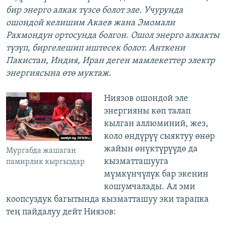
бир энерго алкак түзсө болот эле. Учурунда
ошондой келишим Акаев жана Эмомали
Рахмондун ортосунда болгон. Ошол энерго алкакты
түзүп, биргелешип иштесек болот. Анткени
Пакистан, Индия, Иран деген мамлекеттер электр
энергиясына өтө муктаж
.
Ниязов ошондой эле
энергияны көп талап
кылган аллюминий, жез,
коло өндүрүү сыяктуу өнөр
жайын өнүктүрүүдө да
Мургабда жашаган
кызматташууга
памирлик кыргыздар
мүмкүнчүлүк бар экенин
кошумчалады. Ал эми
коопсуздук багытында кызматташуу эки тарапка
тең пайдалуу дейт Ниязов: