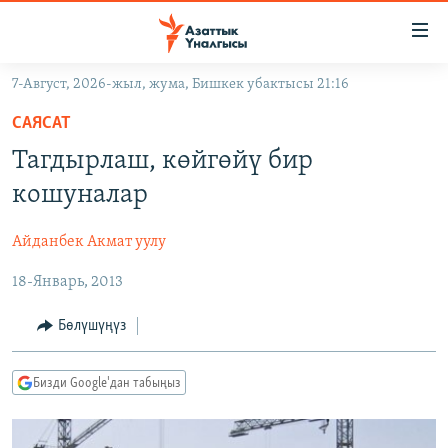
Линктер
Мазмунга
өтүңүз
7-Август, 2026-жыл, жума, Бишкек убактысы 21:16
Навигацияга
ЖАҢЫЛЫКТАР
өтүңүз
САЯСАТ
КЫРГЫЗСТАН
Издөөгө
Тагдырлаш, көйгөйү бир
салыңыз
ДҮЙНӨ
КЫРГЫЗСТАН
кошуналар
УКРАИНА
САЯСАТ
ДҮЙНӨ
Айданбек Акмат уулу
АТАЙЫН ИЛИКТӨӨ
ЭКОНОМИКА
БОРБОР АЗИЯ
18-Январь, 2013
ТВ ПРОГРАММАЛАР
МАДАНИЯТ
ПОДКАСТ
БҮГҮН АЗАТТЫКТА
Бөлүшүңүз
ӨЗГӨЧӨ ПИКИР
ЭКСПЕРТТЕР ТАЛДАЙТ
Бизди Google'дан табыңыз
БИЗ ЖАНА ДҮЙНӨ
Русский
ДАНИСТЕ