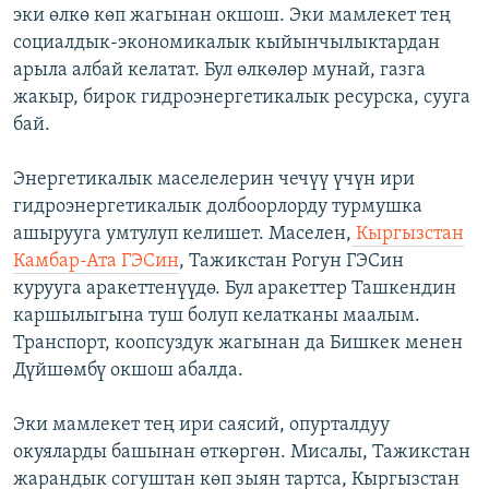
эки өлкө көп жагынан окшош. Эки мамлекет тең
социалдык-экономикалык кыйынчылыктардан
арыла албай келатат. Бул өлкөлөр мунай, газга
жакыр, бирок гидроэнергетикалык ресурска, сууга
бай.
Энергетикалык маселелерин чечүү үчүн ири
гидроэнергетикалык долбоорлорду турмушка
ашырууга умтулуп келишет. Маселен,
Кыргызстан
Камбар-Ата ГЭСин
, Тажикстан Рогун ГЭСин
курууга аракеттенүүдө. Бул аракеттер Ташкендин
каршылыгына туш болуп келатканы маалым.
Транспорт, коопсуздук жагынан да Бишкек менен
Дүйшөмбү окшош абалда.
Эки мамлекет тең ири саясий, опурталдуу
окуяларды башынан өткөргөн. Мисалы, Тажикстан
жарандык согуштан көп зыян тартса, Кыргызстан