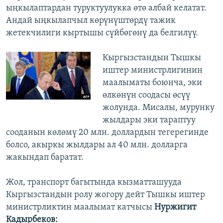
ыңкылаптардан туруктуулукка өтө албай келатат.
Андай ыңкылапчыл көрүнүштөрдү тажик
жетекчилиги кыртышы сүйбөгөнү да белгилүү.
Кыргызстандын Тышкы
иштер министрлигинин
маалыматы боюнча, эки
өлкөнүн соодасы өсүү
жолунда. Мисалы, мурунку
жылдары эки тараптуу
сооданын көлөмү 20 млн. доллардын тегерегинде
болсо, акыркы жылдары ал 40 млн. долларга
жакындап баратат.
Жол, транспорт багытында кызматташууда
Кыргызстандын ролу жогору дейт Тышкы иштер
министрликтин маалымат катчысы
Нуржигит
Кадырбеков: