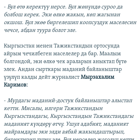
-
Бул өтө керектүү нерсе. Бул жөнүндө суроо да
болбош керек. Эки өлкө жакын, көп жагынан
окшош. Бул экөө биргелешип коопсуздук маселесин
чечсе, абдан туура болот эле.
Кыргызстан менен Тажикстандын ортосунда
айрым чечилбеген маселелер да бар. Маалым
болгондой, эки өлкө чек араларын аныктап бүтө
элек. Андан сырткары маданий байланыштар
үзүлүп калды дейт журналист
Мырзахалим
Каримов:
-
Мурдагы маданий-достук байланыштар алыстап
кетти. Мисалы, илгери Тажикстандын
Кыргызстандагы, Кыргызстандын Тажикстандагы
маданият күндөрү өтчү. Ушул адабият, маданият
майрамдары эки элди аябай жакындаштырып,
бириктирип турчу эле. Бул нерселер жоголуп кетти
.