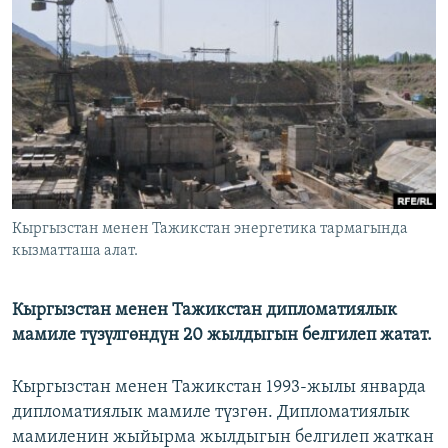
ОНЛАЙН ШЕРИНЕ
ЭЖЕ-СИҢДИЛЕР
АЗАТТЫК+
ЫҢГАЙСЫЗ СУРООЛОР
ЭЕ/АРнун бардык сайттары
Кыргызстан менен Тажикстан энергетика тармагында
кызматташа алат.
Кыргызстан менен Тажикстан дипломатиялык
мамиле түзүлгөндүн 20 жылдыгын белгилеп жатат.
Кыргызстан менен Тажикстан 1993-жылы январда
дипломатиялык мамиле түзгөн. Дипломатиялык
мамиленин жыйырма жылдыгын белгилеп жаткан