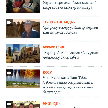
Украин армиясы "жок кылган"
кыргызстандыктар кимдер?
ТАРЫХ ЖАНА ТАГДЫР
Үркүндү эскерүү: Кадыр мерген
кантип жол тоскон?
БОРБОР АЗИЯ
"Борбор Азия Шенгени": Туризм
чөлкөмдү байытабы?
КООМ
Чоң-Кара жана Таш-Төбө:
Өзбекстандан Кыргызстанга
өткөн айылдарда каттоо иши
башталды
ЭРКИНДИК