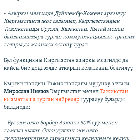
-
Азыркы мезгилде Дүйшөмбү-Хожент аркылуу
Кыргызстанга жол салынып, Кыргызстандын
Тажикстанды Орусия, Казакстан, Кытай менен
байланыштыра турган коммуникациялык-транзит
катары да мааниси өскөнү турат
.
Бул функцияны Кыргызстан азыркы мезгилде да
кайсы бир деңгээлде аткарып келатканы белгилүү.
Кыргызстандын Тажикстандагы мурунку элчиси
Мирослав Ниязов
Кыргызстан менен
Тажикстан
кызматташа турган чөйрөлөр
тууралуу буларды
билдирди:
- Бул эки өлкө Борбор Азияны 90% суу менен
камсыз кылат. Ошондуктан эки өлкө
гидроэнергетика тармагында келишимге келип,