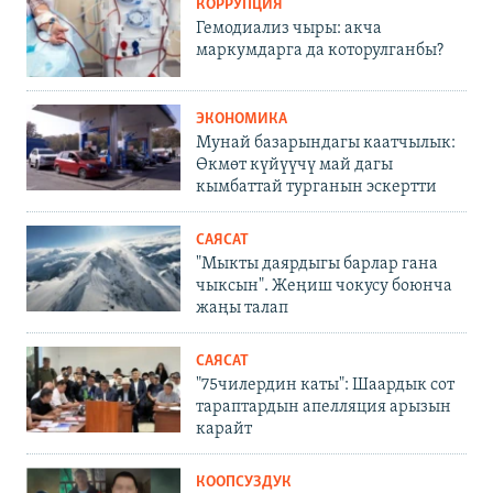
КОРРУПЦИЯ
Гемодиализ чыры: акча
маркумдарга да которулганбы?
ЭКОНОМИКА
Мунай базарындагы каатчылык:
Өкмөт күйүүчү май дагы
кымбаттай турганын эскертти
САЯСАТ
"Мыкты даярдыгы барлар гана
чыксын". Жеңиш чокусу боюнча
жаңы талап
САЯСАТ
"75чилердин каты": Шаардык сот
тараптардын апелляция арызын
карайт
КООПСУЗДУК