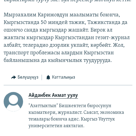
Мырзахалим Каримовдун маалыматы боюнча,
Кыргызстанда 50 миңдей тажик, Тажикстанда да
ошончо санда кыргыздар жашайт. Бирок ал
жактагы кыргыздар Кыргызстандан гезит-журнал
албайт, телерадио дээрлик укпайт, көрбөйт. Жол,
транспорт проблемасы алардын Кыргызстан
байланышына да кыйынчылык туудурууда.
Бөлүшүңүз
Катталыңыз
Айданбек Акмат уулу
"Азаттыктын" Бишкектеги бюросунун
кызматкери, журналист. Саясат, экономика
темалары боюнча адис. Кыргыз Улуттук
университетин аяктаган.