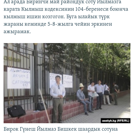
Ал арада Биринчи май райондук соту Йылмазга
карата Кылмыш кодексинин 104-беренеси боюнча
кылмыш ишин козгогон. Буга ылайык түрк
жараны кеминде 5-8-жылга чейин эркинен
ажырамак.
Бирок Гүнеш Йылмаз Бишкек шаардык сотуна