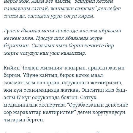
нерсе жок. Анан эле чыкты, "эскирип кеткен
пахлаваны сатпай, жаңысын сатасың" деп себеп
тапты да, ошондон уруп-согуп кирди.
Гүнеш Йылмаз мени тепкенде ичегим айрылып
кеткен экен. Күндүз шок абалында жүрө
берипмин. Сызылып чыга берип кечкиге бир
жерге чогулуп кан уюп калыптыр.
Кийин Чолпон милиция чакырып, арызын жазып
берген. Үйүнө кайтып, бирок кечке маал
саламаттыгы начарлап, ооруканага жеткирилип,
эки күн реанимацияда жаткан. Ошентип кыз баш-
аягы 17 күн ооруканада болгон. Соттук-
медициналык экспертиза “Орузбаеванын денесине
оор жаракаттар келтирилген” деген корутундусун
чыгарып берген.