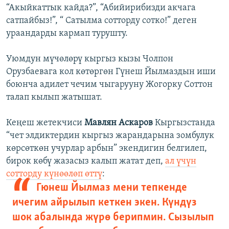
“Акыйкаттык кайда?”, “Абийирибизди акчага
сатпайбыз!”, “ Сатылма сотторду сотко!” деген
ураандарды кармап турушту.
Уюмдун мүчөлөрү кыргыз кызы Чолпон
Орузбаевага кол көтөргөн Гүнеш Йылмаздын иши
боюнча адилет чечим чыгарууну Жогорку Соттон
талап кылып жатышат.
Кеңеш жетекчиси
Мавлян Аскаров
Кыргызстанда
“чет элдиктердин кыргыз жарандарына зомбулук
көрсөткөн учурлар арбын” экендигин белгилеп,
бирок көбү жазасыз калып жатат деп,
ал үчүн
сотторду күнөөлөп өттү
:
Гюнеш Йылмаз мени тепкенде
ичегим айрылып кеткен экен. Күндүз
шок абалында жүрө берипмин. Сызылып