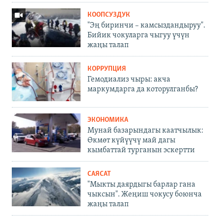
КООПСУЗДУК
"Эң биринчи – камсыздандыруу".
Бийик чокуларга чыгуу үчүн
жаңы талап
КОРРУПЦИЯ
Гемодиализ чыры: акча
маркумдарга да которулганбы?
ЭКОНОМИКА
Мунай базарындагы каатчылык:
Өкмөт күйүүчү май дагы
кымбаттай турганын эскертти
САЯСАТ
"Мыкты даярдыгы барлар гана
чыксын". Жеңиш чокусу боюнча
жаңы талап