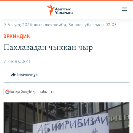
Линктер
Мазмунга
өтүңүз
9-Август, 2026-жыл, жекшемби, Бишкек убактысы 02:05
Навигацияга
ЖАҢЫЛЫКТАР
өтүңүз
ЭРКИНДИК
КЫРГЫЗСТАН
Издөөгө
Пахлавадан чыккан чыр
салыңыз
ДҮЙНӨ
КЫРГЫЗСТАН
7-Июнь, 2011
УКРАИНА
САЯСАТ
ДҮЙНӨ
АТАЙЫН ИЛИКТӨӨ
ЭКОНОМИКА
БОРБОР АЗИЯ
Бөлүшүңүз
ТВ ПРОГРАММАЛАР
МАДАНИЯТ
Бизди Google'дан табыңыз
ПОДКАСТ
БҮГҮН АЗАТТЫКТА
ӨЗГӨЧӨ ПИКИР
ЭКСПЕРТТЕР ТАЛДАЙТ
БИЗ ЖАНА ДҮЙНӨ
Русский
ДАНИСТЕ