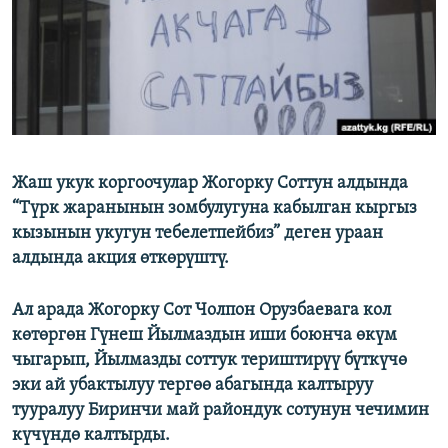
ОНЛАЙН ШЕРИНЕ
ЭЖЕ-СИҢДИЛЕР
АЗАТТЫК+
ЫҢГАЙСЫЗ СУРООЛОР
ЭЕ/АРнун бардык сайттары
Жаш укук коргоочулар Жогорку Соттун алдында
“Түрк жаранынын зомбулугуна кабылган кыргыз
кызынын укугун тебелетпейбиз” деген ураан
алдында акция өткөрүштү.
Ал арада Жогорку Сот Чолпон Орузбаевага кол
көтөргөн Гүнеш Йылмаздын иши боюнча өкүм
чыгарып, Йылмазды соттук териштирүү бүткүчө
эки ай убактылуу тергөө абагында калтыруу
тууралуу Биринчи май райондук сотунун чечимин
күчүндө калтырды.