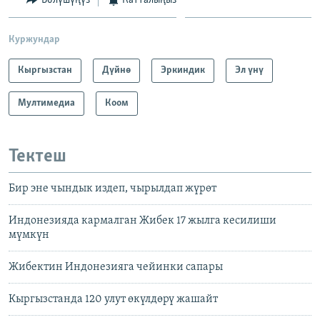
Куржундар
Кыргызстан
Дүйнө
Эркиндик
Эл үнү
Мултимедиа
Коом
Тектеш
Бир эне чындык издеп, чырылдап жүрөт
Индонезияда кармалган Жибек 17 жылга кесилиши
мүмкүн
Жибектин Индонезияга чейинки сапары
Кыргызстанда 120 улут өкүлдөрү жашайт