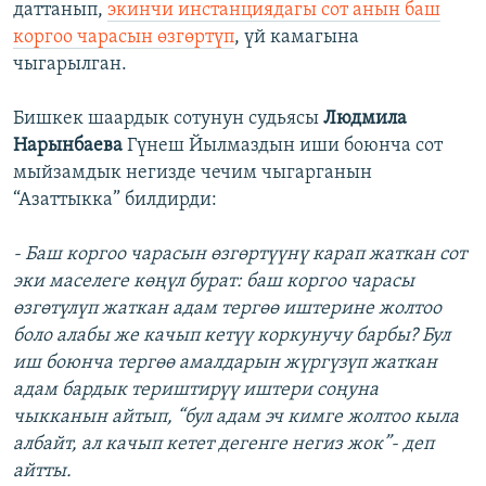
даттанып,
экинчи инстанциядагы сот анын баш
коргоо чарасын өзгөртүп
, үй камагына
чыгарылган.
Бишкек шаардык сотунун судьясы
Людмила
Нарынбаева
Гүнеш Йылмаздын иши боюнча сот
мыйзамдык негизде чечим чыгарганын
“Азаттыкка” билдирди:
- Баш коргоо чарасын өзгөртүүнү карап жаткан сот
эки маселеге көңүл бурат: баш коргоо чарасы
өзгөтүлүп жаткан адам тергөө иштерине жолтоо
боло алабы же качып кетүү коркунучу барбы? Бул
иш боюнча тергөө амалдарын жүргүзүп жаткан
адам бардык териштирүү иштери соңуна
чыкканын айтып, “бул адам эч кимге жолтоо кыла
албайт, ал качып кетет дегенге негиз жок”- деп
айтты.