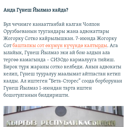
Анда Гүнеш Йылмаз кайда?
Бул чечимге канааттанбай калган Чолпон
Орузбаеванын туугандары жана адвокаттары
Жогорку Сотко кайрылышкан. 7-июнда Жогорку
Сот
баштапкы сот өкүмүн күчүндө калтырды
. Ага
ылайык, Гүнеш Йылмаз эки ай бою алдын ала
тергөө камагында – СИЗОдо кармалууга тийиш.
Бирок түрк жараны сотко келбеди. Анын адвокаты
келип, Гүнеш тууралуу маалымат айтпастан кетип
калды. Ал иштеген “Бета-Сторес” соода борборунан
Гүнеш Йылмаз 1-июндан тарта иштен
бошотулганын билдиришти.