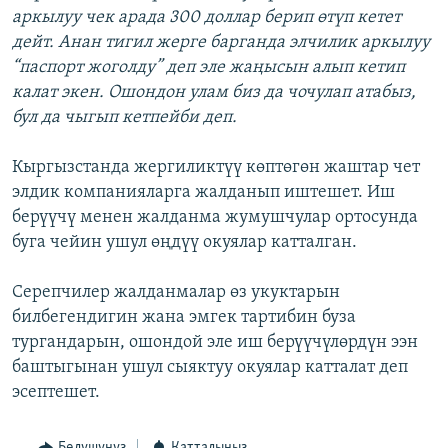
аркылуу чек арада 300 доллар берип өтүп кетет
дейт. Анан тигил жерге барганда элчилик аркылуу
“паспорт жоголду” деп эле жаңысын алып кетип
калат экен. Ошондон улам биз да чочулап атабыз,
бул да чыгып кетпейби деп.
Кыргызстанда жергиликтүү көптөгөн жаштар чет
элдик компанияларга жалданып иштешет. Иш
берүүчү менен жалданма жумушчулар ортосунда
буга чейин ушул өңдүү окуялар катталган.
Серепчилер жалданмалар өз укуктарын
билбегендигин жана эмгек тартибин буза
тургандарын, ошондой эле иш берүүчүлөрдүн ээн
баштыгынан ушул сыяктуу окуялар катталат деп
эсептешет.
Бөлүшүңүз
Катталыңыз