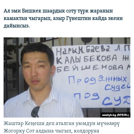
Ал эми Бишкек шаардык соту түрк жаранын
камактан чыгарып, азыр Гүнештин кайда экени
дайынсыз.
Жаштар Кеңеши деп аталган уюмдун мүчөлөрү
Жогорку Сот алдына чыгып, колдоруна