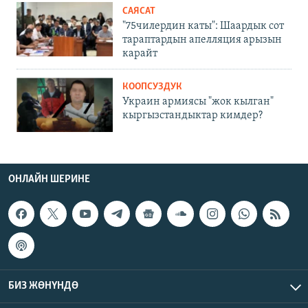
САЯСАТ
"75чилердин каты": Шаардык сот
тараптардын апелляция арызын
карайт
КООПСУЗДУК
Украин армиясы "жок кылган"
кыргызстандыктар кимдер?
ОНЛАЙН ШЕРИНЕ
БИЗ ЖӨНҮНДӨ