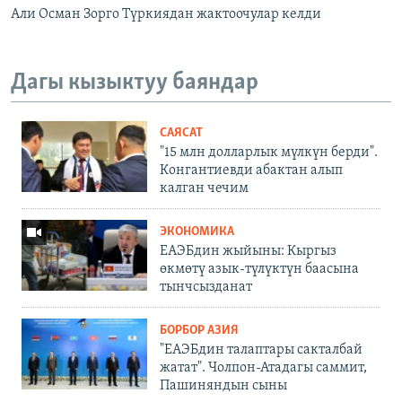
Али Осман Зорго Түркиядан жактоочулар келди
Дагы кызыктуу баяндар
САЯСАТ
"15 млн долларлык мүлкүн берди".
Конгантиевди абактан алып
калган чечим
ЭКОНОМИКА
ЕАЭБдин жыйыны: Кыргыз
өкмөтү азык-түлүктүн баасына
тынчсызданат
БОРБОР АЗИЯ
"ЕАЭБдин талаптары сакталбай
жатат". Чолпон-Атадагы саммит,
Пашиняндын сыны