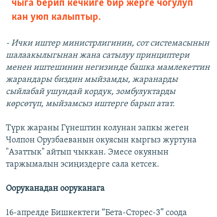
чыга берип кечкиге бир жерге чогулуп
кан уюп калыптыр.
- Ички иштер министрлигинин, сот системасынын
шалаакылыгынан жана сатылуу принциптери
менен иштешинин негизинде башка мамлекеттин
жарандары биздин мыйзамды, жаранарды
сыйлабай ушундай кордук, зомбулуктарды
көрсөтүп, мыйзамсыз иштерге барып атат.
Түрк жараны Гүнештин колунан запкы жеген
Чолпон Орузбаеванын окуясын кыргыз журтуна
"Азаттык" айтып чыккан. Эмесе окуянын
таржымалын эсиңиздерге сала кетсек.
Ооруканадан ооруканага
16-апрелде Бишкектеги “Бета-Сторес-3” соода