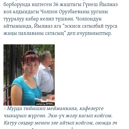
борборунда иштеген 36 жаштагы Гүнеш Йылмаз
кол алдындагы Чолпон Орузбаеваны урганы
тууралуу кабар келип түшкөн. Чолпондун
айтымында, Йылмаз ага “эскиси сатылбай турса
жаңы пахлаваны сатасың” деп ачууланыптыр.
- Мурда тийишип мейманкана, кафелерге
чыкырып жүргөн. Эки-үч жолу кагып койгом.
Катуу сөздөр менен эле айтып койгом, оюмда эч