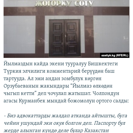
Йылмаздын кайда экени тууралуу Бишкектеги
Түркия элчилиги комментарий берүүдөн баш
тартууда. Ал эми андан зомбулук көргөн
Орзубаеванын жакындары “Йылмаз өлкөдөн
чыгып кетти” деп чочулап жатышат. Чолпондун
агасы Курманбек мындай божомолун ортого салды:
- Биз адвокаттарды жалдап атканда айтышты, буга
чейин ушундай эки окуя болгон деп. Паспорту бул
жерде алынган күндө деле булар Казакстан