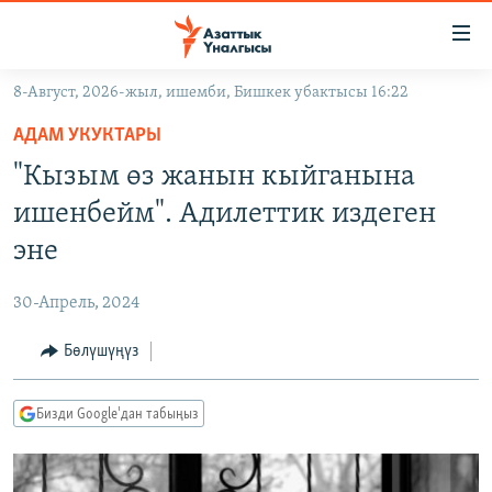
Линктер
Мазмунга
өтүңүз
8-Август, 2026-жыл, ишемби, Бишкек убактысы 16:22
Навигацияга
ЖАҢЫЛЫКТАР
өтүңүз
АДАМ УКУКТАРЫ
КЫРГЫЗСТАН
Издөөгө
"Кызым өз жанын кыйганына
салыңыз
ДҮЙНӨ
КЫРГЫЗСТАН
ишенбейм". Адилеттик издеген
УКРАИНА
САЯСАТ
ДҮЙНӨ
эне
АТАЙЫН ИЛИКТӨӨ
ЭКОНОМИКА
БОРБОР АЗИЯ
30-Апрель, 2024
ТВ ПРОГРАММАЛАР
МАДАНИЯТ
Бөлүшүңүз
ПОДКАСТ
БҮГҮН АЗАТТЫКТА
ӨЗГӨЧӨ ПИКИР
ЭКСПЕРТТЕР ТАЛДАЙТ
Бизди Google'дан табыңыз
БИЗ ЖАНА ДҮЙНӨ
Русский
ДАНИСТЕ