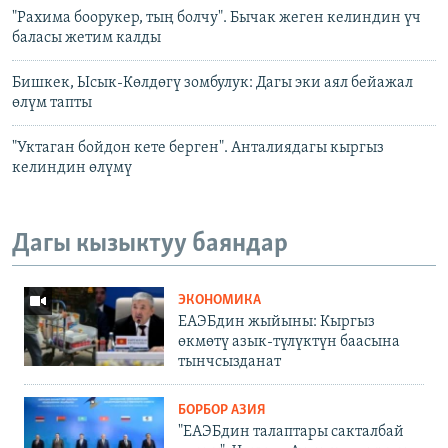
"Рахима боорукер, тың болчу". Бычак жеген келиндин үч
баласы жетим калды
Бишкек, Ысык-Көлдөгү зомбулук: Дагы эки аял бейажал
өлүм тапты
"Уктаган бойдон кете берген". Анталиядагы кыргыз
келиндин өлүмү
Дагы кызыктуу баяндар
ЭКОНОМИКА
ЕАЭБдин жыйыны: Кыргыз
өкмөтү азык-түлүктүн баасына
тынчсызданат
БОРБОР АЗИЯ
"ЕАЭБдин талаптары сакталбай