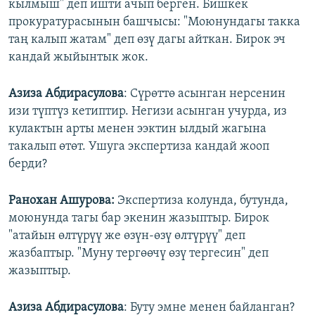
кылмыш" деп ишти ачып берген. Бишкек
прокуратурасынын башчысы: "Моюнундагы такка
таң калып жатам" деп өзү дагы айткан. Бирок эч
кандай жыйынтык жок.
Азиза Абдирасулова
: Сүрөттө асынган нерсенин
изи түптүз кетиптир. Негизи асынган учурда, из
кулактын арты менен ээктин ылдый жагына
такалып өтөт. Ушуга экспертиза кандай жооп
берди?
Ранохан Ашурова:
Экспертиза колунда, бутунда,
моюнунда тагы бар экенин жазыптыр. Бирок
"атайын өлтүрүү же өзүн-өзү өлтүрүү" деп
жазбаптыр. "Муну тергөөчү өзү тергесин" деп
жазыптыр.
Азиза Абдирасулова
: Буту эмне менен байланган?