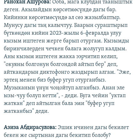
Ранохан Ашурова:
Ооба, мага клубдан тааныштык
деген. Акылайдын көрсөтмөсүндө дагы бар.
Кийинки көрсөтмөсүндө ал сөз жазылбаптыр.
Мунусу дагы таң калычтуу. Баарын сураштырып
бүткөндөн кийин 2023-жылы 6-февралда улуу
кызым иштеген жерге барып отургам. Кызымды
биринчилерден чечкен балага жолугуп калдым.
Аны кызым иштеген жакка ээрчитип келип,
"окуяны болгонун болгондой айтып бер" деп,
айткандарын диктофонго жаздырып алгам. "Эже,
эртең менен биз буфер угуп отурганбыз.
Музыканын үнүн чоңойтуп алганбыз. Анан эле
ызы-чуу болуп кетти", - деди. Буга чейин "уктап
жаткан" деп айтылган бала эми "буфер угуп
жатканбыз" деди.
Азиза Абдирасулова
:
Эшик ичинен дагы бекилет
бекен же сыртынан дагы бекитип болобу?