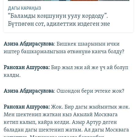
ДАГЫ КАРАҢЫЗ
“Баламды коңшунун уулу кордоду”.
Бүтпөгөн сот, адилеттик издеген эне
Азиза Абдирасулова
: Бишкек шаарынын ички
иштер башкармалыгына өткөнүнө канча болду?
Ранохан Ашурова:
Бир жыл эки ай же үч ай болуп
калды.
Азиза Абдирасулова
: Ошондон бери эчтеке жок?
Ранохан Ашурова:
Жок. Бир дагы жыйынтык жок.
Мен шектенип жаткан кыз Акылай Москвага
кетип калып, кайра келди. Азыр Артур деген
баладан дагы шектенип жатам. Ал дагы Москвага