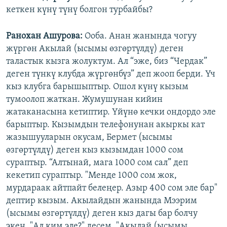
кеткен күнү түнү болгон турбайбы?
Ранохан Ашурова:
Ооба. Анан жанында чогуу
жүргөн Акылай (ысымы өзгөртүлдү) деген
таластык кызга жолуктум. Ал “эже, биз “Чердак”
деген түнкү клубда жүргөнбүз” деп жооп берди. Үч
кыз клубга барышыптыр. Ошол күнү кызым
тумоолоп жаткан. Жумушунан кийин
жатаканасына кетиптир. Үйүнө кечки ондордо эле
барыптыр. Кызымдын телефонунан акыркы кат
жазышууларын окусам, Бермет (ысымы
өзгөртүлдү) деген кыз кызымдан 1000 сом
сураптыр. “Алтынай, мага 1000 сом сал” деп
кекетип сураптыр. "Менде 1000 сом жок,
мурдараак айтпайт белеңер. Азыр 400 сом эле бар"
дептир кызым. Акылайдын жанында Мээрим
(ысымы өзгөртүлдү) деген кыз дагы бар болчу
экен. "Ал ким эле?" десем, "Акылай (ысымы