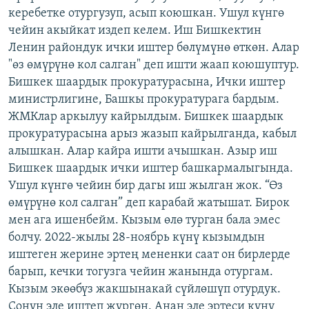
керебетке отургузуп, асып коюшкан. Ушул күнгө
чейин акыйкат издеп келем. Иш Бишкектин
Ленин райондук ички иштер бөлүмүнө өткөн. Алар
"өз өмүрүнө кол салган" деп ишти жаап коюшуптур.
Бишкек шаардык прокуратурасына, Ички иштер
министрлигине, Башкы прокуратурага бардым.
ЖМКлар аркылуу кайрылдым. Бишкек шаардык
прокуратурасына арыз жазып кайрылганда, кабыл
алышкан. Алар кайра ишти ачышкан. Азыр иш
Бишкек шаардык ички иштер башкармалыгында.
Ушул күнгө чейин бир дагы иш жылган жок. “Өз
өмүрүнө кол салган” деп карабай жатышат. Бирок
мен ага ишенбейм. Кызым өлө турган бала эмес
болчу. 2022-жылы 28-ноябрь күнү кызымдын
иштеген жерине эртең мененки саат он бирлерде
барып, кечки тогузга чейин жанында отургам.
Кызым экөөбүз жакшынакай сүйлөшүп отурдук.
Сонун эле иштеп жүргөн. Анан эле эртеси күнү