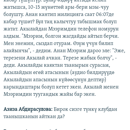
кабар түшүптүр. Булар өздөрү алтыда келип
жатышса, 10-15 мүнөттөй ары-бери ызы-чуу
болушту. Анан кантип милицияга саат 06:07де
кабар түшөт? Бул таң калычтуу табышмак болуп
жатат. Акылайдан Мээримдин телефон номурун
алдым. "Мээрим, болгон жагдайды айтып берчи.
Мен энемин, сыздап отурам. Өзүм үчүн билип
алайынчы", - дедим. Анан Мээрим дароо эле: "Эже,
терезени Акылай ачкан. Терезе жабык болчу", -
деди. Акылайды каяктан таанырын сурасам,
Акылайдын өгөй атасынын (аудио билдирүүдө
Акылайдын апасынын күйөөсүнүн дептир)
карындаштары болуп кетет экен. Акылай менен
Мээримдин туугандык жайы бар экен.
Азиза Абдирасулова
:
Бирок сизге түнкү клубдан
таанышканын айткан да?