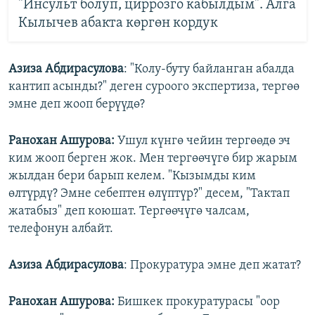
"Инсульт болуп, циррозго кабылдым". Алга
Кылычев абакта көргөн кордук
Азиза Абдирасулова
: "Колу-буту байланган абалда
кантип асынды?" деген суроого экспертиза, тергөө
эмне деп жооп берүүдө?
Ранохан Ашурова:
Ушул күнгө чейин тергөөдө эч
ким жооп берген жок. Мен тергөөчүгө бир жарым
жылдан бери барып келем. "Кызымды ким
өлтүрдү? Эмне себептен өлүптүр?" десем, "Тактап
жатабыз" деп коюшат. Тергөөчүгө чалсам,
телефонун албайт.
Азиза Абдирасулова
: Прокуратура эмне деп жатат?
Ранохан Ашурова:
Бишкек прокуратурасы "оор