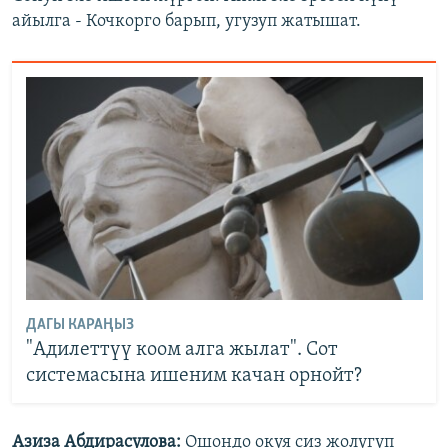
айылга - Кочкорго барып, угузуп жатышат.
ДАГЫ КАРАҢЫЗ
"Адилеттүү коом алга жылат". Сот
системасына ишеним качан орнойт?
Азиза Абдирасулова
:
Ошондо окуя сиз жолугуп