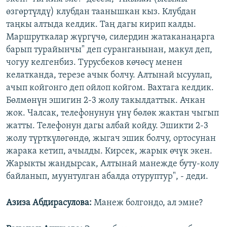
өзгөртүлдү) клубдан таанышкан кыз. Клубдан
таңкы алтыда келдик. Таң дагы кирип калды.
Маршруткалар жүргүчө, силердин жатаканаңарга
барып турайынчы" деп суранганынан, макул деп,
чогуу келгенбиз. Турусбеков көчөсү менен
келатканда, терезе ачык болчу. Алтынай ысуулап,
ачып койгонго деп ойлоп койгом. Вахтага келдик.
Бөлмөнүн эшигин 2-3 жолу такылдаттык. Ачкан
жок. Чалсак, телефонунун үнү бөлөк жактан чыгып
жатты. Телефонун дагы албай койду. Эшикти 2-3
жолу түрткүлөгөндө, жыгач эшик болчу, ортосунан
жарака кетип, ачылды. Кирсек, жарык өчүк экен.
Жарыкты жандырсак, Алтынай манежде буту-колу
байланып, муунтулган абалда отуруптур", - деди.
Азиза Абдирасулова
:
Манеж болгондо, ал эмне?