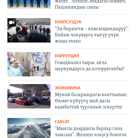
жатат". Чолпон-Атадагы саммит,
Пашиняндын сыны
КООПСУЗДУК
"Эң биринчи – камсыздандыруу".
Бийик чокуларга чыгуу үчүн
жаңы талап
КОРРУПЦИЯ
Гемодиализ чыры: акча
маркумдарга да которулганбы?
ЭКОНОМИКА
Мунай базарындагы каатчылык:
Өкмөт күйүүчү май дагы
кымбаттай турганын эскертти
САЯСАТ
"Мыкты даярдыгы барлар гана
чыксын". Жеңиш чокусу боюнча