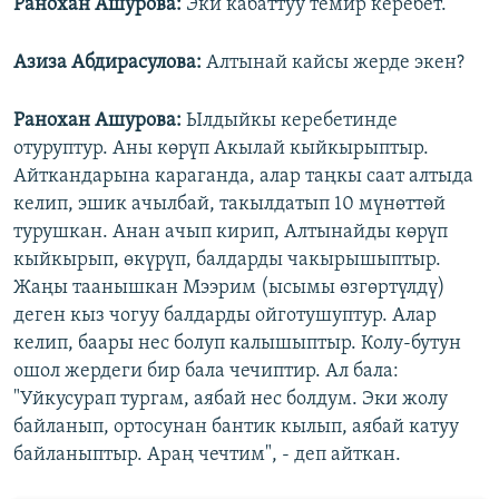
Ранохан Ашурова:
Эки кабаттуу темир керебет.
Азиза Абдирасулова
:
Алтынай кайсы жерде экен?
Ранохан Ашурова:
Ылдыйкы керебетинде
отуруптур. Аны көрүп Акылай кыйкырыптыр.
Айткандарына караганда, алар таңкы саат алтыда
келип, эшик ачылбай, такылдатып 10 мүнөттөй
турушкан. Анан ачып кирип, Алтынайды көрүп
кыйкырып, өкүрүп, балдарды чакырышыптыр.
Жаңы таанышкан Мээрим (ысымы өзгөртүлдү)
деген кыз чогуу балдарды ойготушуптур. Алар
келип, баары нес болуп калышыптыр. Колу-бутун
ошол жердеги бир бала чечиптир. Ал бала:
"Уйкусурап тургам, аябай нес болдум. Эки жолу
байланып, ортосунан бантик кылып, аябай катуу
байланыптыр. Араң чечтим", - деп айткан.