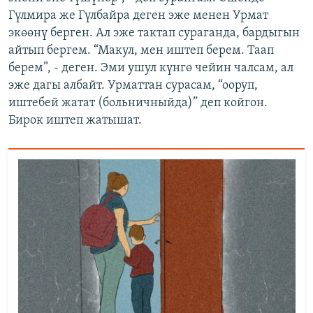
Гүлмира же Гүлбайра деген эже менен Урмат
экөөнү берген. Ал эже тактап сураганда, бардыгын
айтып бергем. “Макул, мен иштеп берем. Таап
берем”, - деген. Эми ушул күнгө чейин чалсам, ал
эже дагы албайт. Урматтан сурасам, “ооруп,
иштебей жатат (больничныйда)” деп койгон.
Бирок иштеп жатышат.