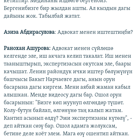
кетиптир. Мединаны издөөгө бергенбиз.
Бергенибизге бир жылдан ашты. Ал кыздын дагы
дайыны жок. Табылбай жатат.
Азиза Абдирасулова
: Адвокат менен иштештиңби?
Ранохан Ашурова:
Адвокат менен сүйлөшө
келгенде эле, иш акчага келип такалат. Иш менен
тааныштырып, экспертизасын окутсам эле, баары
качышат. Ленин райондук ички иштер бөлүмүнүн
башчысы Бакыт Нарчаевге дагы, анын орун
басарына дагы киргем. Мени аябай жаман кабыл
алышкан. Менде видеосу дагы бар. Ошол орун
басарынын: "Бизге көп муунуп өлгөндөр түшөт.
Колу-бутун байлап, өлгөнүнө таң калып жатам.
Кантип асынып өлдү? Эми экспертизаны күтөлү", -
деп айткан сөзү бар. Ошол адамга жолуксам,
бетине деле коёт элем. Мага өзү ошентип айткан.