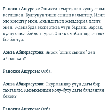
Ранохан Ашурова:
Эшиктин сыртынан кулпу салып
кетишкен. Кулпунун тиши сынып калыптыр. Илип
эле коюшчу экен. Ичиндегиси жылдырма илгич
экен. 3-декабрда экспертиза үчүн бардык. Барсак,
кулпу ошол бойдон турат. Эшик сынбаптыр, эчтеке
болбоптур.
Азиза Абдирасулова
: Бирок "эшик сынды" деп
айтышкан?
Ранохан Ашурова:
Ооба.
Азиза Абдирасулова
: Окурмандар үчүн дагы бир
тактайлы. Кызыңыздын колу-буту дагы байланган
бекен?
Ранохан Ашурова:
Ооба.