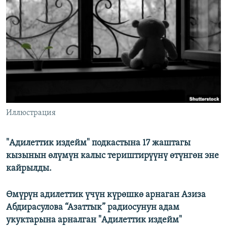
ОНЛАЙН ШЕРИНЕ
ЭЖЕ-СИҢДИЛЕР
АЗАТТЫК+
ЫҢГАЙСЫЗ СУРООЛОР
ЭЕ/АРнун бардык сайттары
Иллюстрация
"Адилеттик издейм" подкастына 17 жаштагы
кызынын өлүмүн калыс териштирүүнү өтүнгөн эне
кайрылды.
Өмүрүн адилеттик үчүн күрөшкө арнаган Азиза
Абдирасулова “Азаттык” радиосунун адам
укуктарына арналган "Адилеттик издейм"