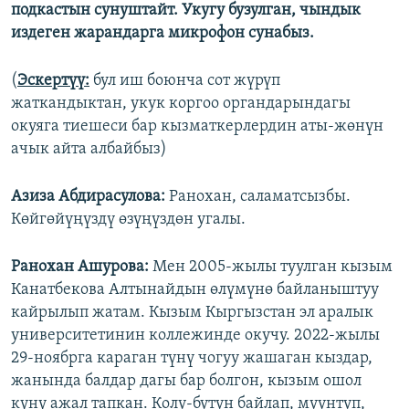
подкастын сунуштайт. Укугу бузулган, чындык
издеген жарандарга микрофон сунабыз.
(
Эскертүү:
бул иш боюнча сот жүрүп
жаткандыктан, укук коргоо органдарындагы
окуяга тиешеси бар кызматкерлердин аты-жөнүн
ачык айта албайбыз)
Азиза Абдирасулова
:
Ранохан, саламатсызбы.
Көйгөйүңүздү өзүңүздөн угалы.
Ранохан Ашурова:
Мен 2005-жылы туулган кызым
Канатбекова Алтынайдын өлүмүнө байланыштуу
кайрылып жатам. Кызым Кыргызстан эл аралык
университетинин коллежинде окучу. 2022-жылы
29-ноябрга караган түнү чогуу жашаган кыздар,
жанында балдар дагы бар болгон, кызым ошол
күнү ажал тапкан. Колу-бутун байлап, муунтуп,