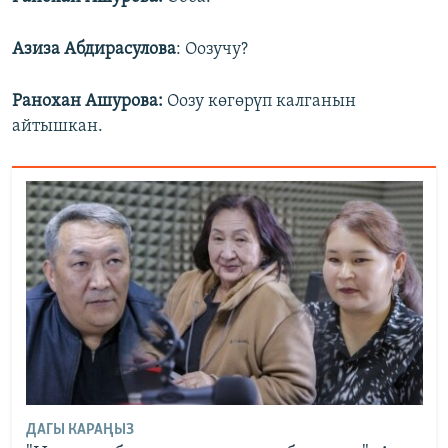
Азиза Абдирасулова
: Оозучу?
Ранохан Ашурова:
Оозу көгөрүп калганын
айтышкан.
ДАГЫ КАРАҢЫЗ