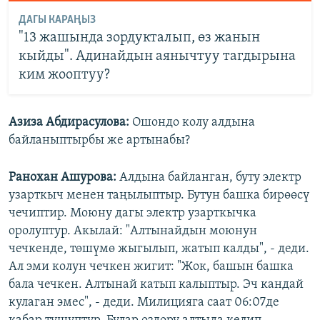
ДАГЫ КАРАҢЫЗ
"13 жашында зордукталып, өз жанын
кыйды". Адинайдын аянычтуу тагдырына
ким жооптуу?
Азиза Абдирасулова
:
Ошондо колу алдына
байланыптырбы же артынабы?
Ранохан Ашурова:
Алдына байланган, буту электр
узарткыч менен таңылыптыр. Бутун башка бирөөсү
чечиптир. Моюну дагы электр узарткычка
оролуптур. Акылай: "Алтынайдын моюнун
чечкенде, төшүмө жыгылып, жатып калды", - деди.
Ал эми колун чечкен жигит: "Жок, башын башка
бала чечкен. Алтынай катып калыптыр. Эч кандай
кулаган эмес", - деди. Милицияга саат 06:07де