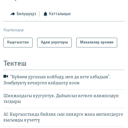
Бөлүшүңүз
Катталыңыз
Куржундар
Кыргызстан
Адам укуктары
Макалалар архиви
Тектеш
"Күйөөм урганын койбоду, мен да кете албадым".
Зомбулукту кечирген кайдыгер коом
Шинжаңдагы куугунтук. Дайынсыз кеткен илимпоздун
тагдыры
AI: Кыргызстанда бийлик сын пикирге жана митингдерге
кысымды күчөттү