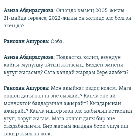
Азиза Абдирасулова
: Ошондо кызың 2005-жылы
21-майда төрөлсө, 2022-жылы он жетиде эле болгон
экен да?
Ранохан Ашурова:
Ооба.
Азиза Абдирасулова
: Подкастка келип, өзүңдүн
кайгы-муңуңду айтып жатасың. Бизден эмнени
күтүп жатасың? Сага кандай жардам бере алабыз?
Ранохан Ашурова:
Мен акыйкат издеп келем. Мага
окшоп дагы канча эне сыздайт? Канча эне ай
мончоктой балдарынан ажырайт? Кыздарынан
ажырайт? Канча иштер жөн эле жабылып кеткенин
угуп, көрүп жатам. Мага окшоп дагы бир эне
сыздабасынчы. Бир жарым жылдан бери ушул иш
такыр жылган жок.