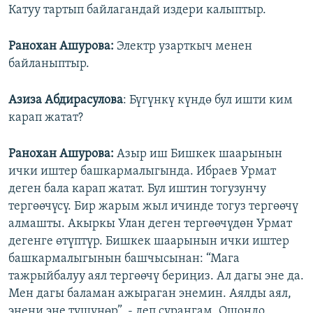
Катуу тартып байлагандай издери калыптыр.
Ранохан Ашурова:
Электр узарткыч менен
байланыптыр.
Азиза Абдирасулова
: Бүгүнкү күндө бул ишти ким
карап жатат?
Ранохан Ашурова:
Азыр иш Бишкек шаарынын
ички иштер башкармалыгында. Ибраев Урмат
деген бала карап жатат. Бул иштин тогузунчу
тергөөчүсү. Бир жарым жыл ичинде тогуз тергөөчү
алмашты. Акыркы Улан деген тергөөчүдөн Урмат
дегенге өтүптүр. Бишкек шаарынын ички иштер
башкармалыгынын башчысынан: “Мага
тажрыйбалуу аял тергөөчү бериңиз. Ал дагы эне да.
Мен дагы баламан ажыраган энемин. Аялды аял,
энени эне түшүнөр”, - деп сурангам. Ошондо