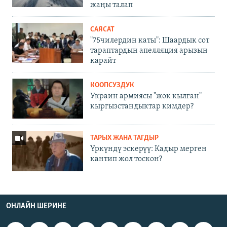
жаңы талап
САЯСАТ
"75чилердин каты": Шаардык сот
тараптардын апелляция арызын
карайт
КООПСУЗДУК
Украин армиясы "жок кылган"
кыргызстандыктар кимдер?
ТАРЫХ ЖАНА ТАГДЫР
Үркүндү эскерүү: Кадыр мерген
кантип жол тоскон?
ОНЛАЙН ШЕРИНЕ