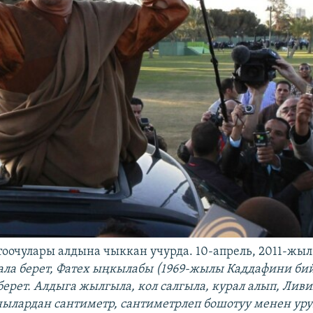
оочулары алдына чыккан учурда. 10-апрель, 2011-жыл
кала берет, Фатех ыңкылабы (1969-жылы Каддафини би
 берет. Алдыга жылгыла, кол салгыла, курал алып, Ли
ылардан сантиметр, сантиметрлеп бошотуу менен уру