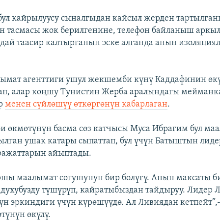
ул кайрылуусу сыналгыдан кайсыл жерден тартылга
н тасмасы жок берилгенине, телефон байланыш аркы
ай таасир калтырганын эске алганда анын изоляциял
лымат агенттиги ушул жекшемби күнү Каддафинин өк
ап, алар коңшу Тунистин Жерба аралындагы мейманк
ар
менен сүйлөшүү өткөргөнүн кабарлаган
.
и өкмөтүнүн басма сөз катчысы Муса Ибрагим бул ма
ылган ушак катары сыпаттап, бул үчүн Батыштын лид
ражаттарын айыптады.
аршы маалымат согушунун бир бөлүгү. Анын максаты б
духубузду түшүрүп, кайратыбыздан тайдыруу. Лидер 
үн эркиндиги үчүн күрөшүүдө. Ал Ливиядан кетпейт”,-
түнүн өкүлү.