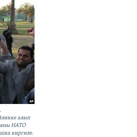
.
йликке алып
вияны НАТО
шка киргиле.