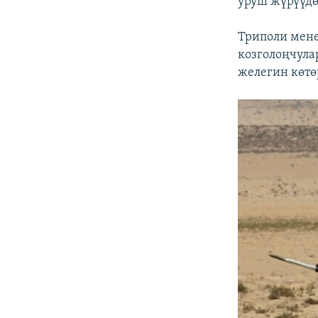
уруш жүрүүдө
Триполи мен
козголоңчула
желегин көт