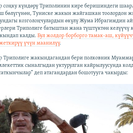
р соңку күндөрү Триполинин кире беришиндеги шаар
ыш бөлүгүнөн, Туниске жакын жайгашкан тоолордон 
рундагы козголоңчулардын өкүлү Жума Ибрагимдин а
рлери Триполиге батыштан жана түштүктөн келүүчү 
акындап калды.
Бул жолдор борборго тамак-аш, күйүү
жеткирүү үчүн маанилүү
.
р Триполиге жакындагандан бери полковник Муамма
млекеттик сыналгыдан уктурулган кайрылуусунда кол
саткынчылар” деп атагандардан бошотууга чакырды: