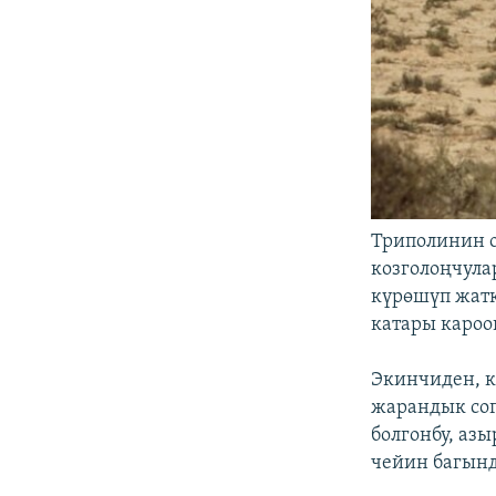
Триполинин 
козголоңчула
күрөшүп жатк
катары кароог
Экинчиден, к
жарандык со
болгонбу, аз
чейин багынд