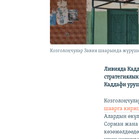
Козголоңчулар Завия шаарында жүрүшөт.
Ливияда Кадд
стратегиялык
Каддафи уруш
Козголоңчула
шаарга кири
Алардын өкү
Сорман жана 
көзөмөлдөөдө