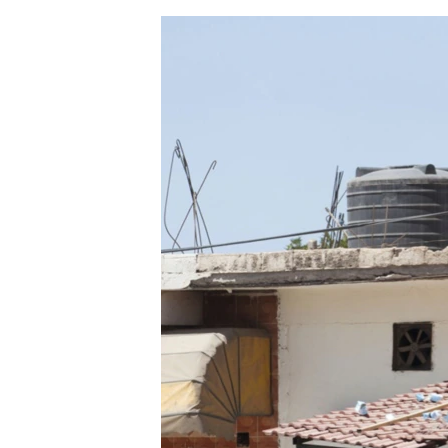
ЭЖЕ-СИҢДИЛЕР
АЗАТТЫК+
ЫҢГАЙСЫЗ СУРООЛОР