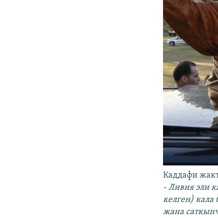
Каддафи жакт
- Ливия эли 
келген) кала
жана саткынч