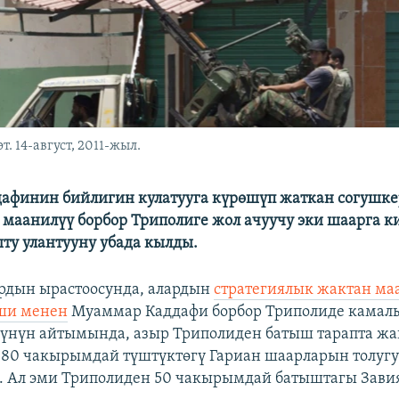
 14-август, 2011-жыл.
афинин бийлигин кулатууга күрөшүп жаткан согушке
 маанилүү борбор Триполиге жол ачуучу эки шаарга 
ту улантууну убада кылды.
рдын ырастоосунда, алардын
стратегиялык жактан ма
ши менен
Муаммар Каддафи борбор Триполиде камалы
лүнүн айтымында, азыр Триполиден батыш тарапта ж
80 чакырымдай түштүктөгү Гариан шаарларын толуг
. Ал эми Триполиден 50 чакырымдай батыштагы Зав