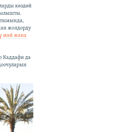
ларды көздөй
жылышты.
йтымында,
кан жолдорду
чү май жана
р Каддафи да
доочуларын