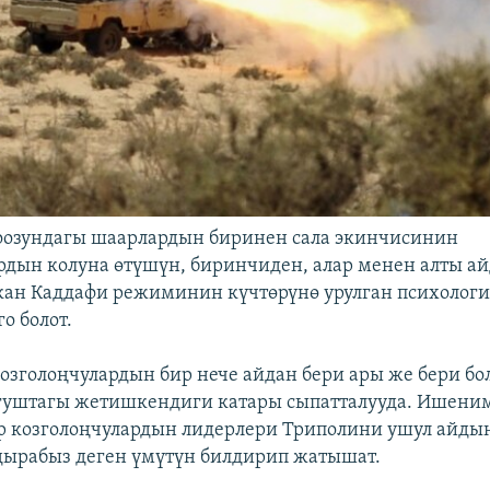
оозундагы шаарлардын биринен сала экинчисинин
рдын колуна өтүшүн, биринчиден, алар менен алты ай
ан Каддафи режиминин күчтөрүнө урулган психологи
о болот.
озголоңчулардын бир нече айдан бери ары же бери бо
гуштагы жетишкендиги катары сыпатталууда. Ишени
ыр козголоңчулардын лидерлери Триполини ушул айды
ырабыз деген үмүтүн билдирип жатышат.