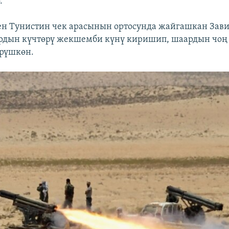
.
ен Тунистин чек арасынын ортосунда жайгашкан Зав
рдын күчтөрү жекшемби күнү киришип, шаардын чоң 
өрүшкөн.