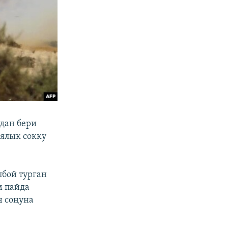
дан бери
ялык сокку
лбой турган
м пайда
н соңуна