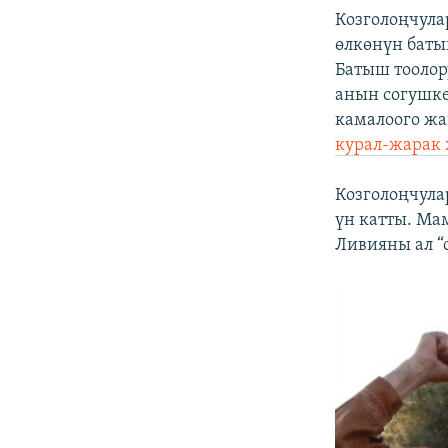
Козголоңчула
өлкөнүн бат
Батыш тооло
анын согушке
камалоого ж
курал-жарак 
Козголоңчула
үн катты. Ма
Ливияны ал “