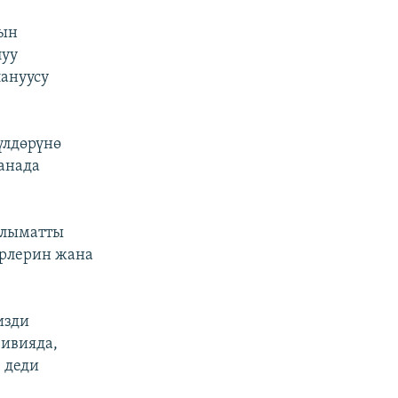
нын
луу
ануусу
үлдөрүнө
анада
алыматты
ерлерин жана
изди
Ливияда,
 деди