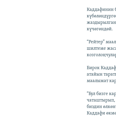
Каддафинин б
күбөлөндүргө
жаздырылганд
күчөгөндөй.
“Рейтер” маа
шилтеме жас
козголоңчул
Бирок Каддаф
атайын тарат
маалымат ка
“Бул бизге к
чаташтырып, 
биздин өлкөн
Каддафи өкмө