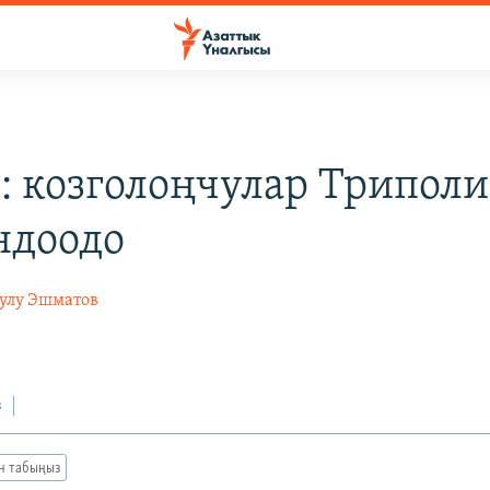
: козголоңчулар Триполи
ндоодо
уулу Эшматов
з
ан табыңыз