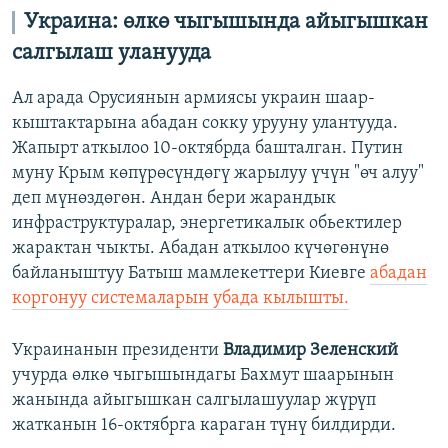
Украина: өлкө чыгышында айыгышкан
салгылаш уланууда
Ал арада Орусиянын армиясы украин шаар-
кыштактарына абадан сокку урууну улантууда.
Жапырт аткылоо 10-октябрда башталган. Путин
муну Крым көпүрөсүндөгү жарылуу үчүн "өч алуу"
деп мүнөздөгөн. Андан бери жарандык
инфраструктуралар, энергетикалык обьектилер
жарактан чыкты. Абадан аткылоо күчөгөнүнө
байланыштуу Батыш мамлекеттери Киевге
абадан
коргонуу системаларын убада кылышты.
Украинанын президенти
Владимир Зеленский
учурда өлкө чыгышындагы Бахмут шаарынын
жанында айыгышкан салгылашуулар жүрүп
жатканын 16-октябрга караган түнү билдирди.