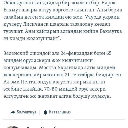
Ошондуктан кандайдыр бир жылыш бар. Бирок
Бахмут шаары катуу коргоого алынган. Аны берип
салайын деген эч кимдин ою жок. Учурда украин
күчтөрү Лисичанск шаарын тазалоону көздөп
турушат. Аны кайтарып алгандан кийин Бахмутка
эч кимди жолотушпайт".
Зеленский ошондой эле 24-февралдан бери 65
миңдей орус аскери жок кылынганын
кошумчалады. Москва Украинада алты миңдей
жоокеринен айрылганын 21-сентябрда билдирген.
Ал эми Пентагондун августта жарыяланган
эсебине ылайык, 70-80 миңдей орус аскери
өлтүрүлгөн же жаракат алган болушу мүмкүн.
Бөлүшүңүз
Катталыңыз