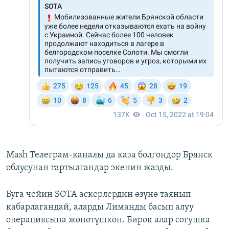
Mash Телеграм-каналы да каза болгондор Брянск
облусунан тартылгандар экенин жазды.
Буга чейин SOTA аскерлердин өзүнө таянып
кабарлагандай, аларды Лиманды басып алуу
операциясына жөнөтүшкөн. Бирок алар согушка