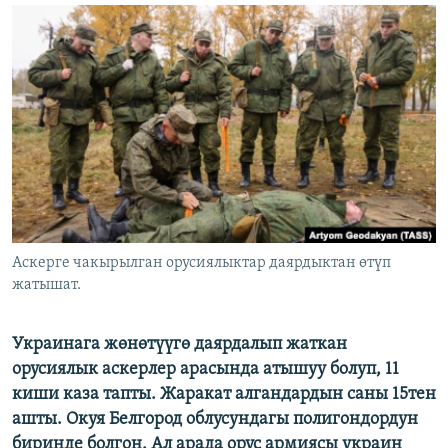
ОНЛАЙН ШЕРИНЕ
ЭЖЕ-СИҢДИЛЕР
АЗАТТЫК+
ЫҢГАЙСЫЗ СУРООЛОР
ЭЕ/АРнун бардык сайттары
Аскерге чакырылган орусиялыктар даярдыктан өтүп
жатышат.
Украинага жөнөтүүгө даярдалып жаткан
орусиялык аскерлер арасында атышуу болуп, 11
киши каза тапты. Жаракат алгандардын саны 15тен
ашты. Окуя Белгород облусундагы полигондордун
биринде болгон. Ал арада орус армиясы украин