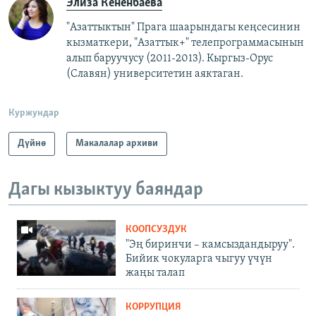
Элиза Кененбаева
"Азаттыктын" Прага шаарындагы кеңсесинин
кызматкери, "Азаттык+" телепрограммасынын
алып баруучусу (2011-2013).
Кыргыз-Орус
(Славян)
университетин аяктаган.
Куржундар
Дүйнө
Макалалар архиви
Дагы кызыктуу баяндар
КООПСУЗДУК
"Эң биринчи – камсыздандыруу".
Бийик чокуларга чыгуу үчүн
жаңы талап
КОРРУПЦИЯ