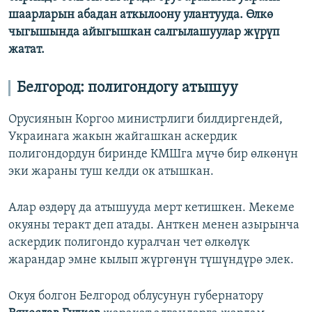
шаарларын абадан аткылоону улантууда. Өлкө
чыгышында айыгышкан салгылашуулар жүрүп
жатат.
Белгород: полигондогу атышуу
Орусиянын Коргоо министрлиги билдиргендей,
Украинага жакын жайгашкан аскердик
полигондордун биринде КМШга мүчө бир өлкөнүн
эки жараны туш келди ок атышкан.
Алар өздөрү да атышууда мерт кетишкен. Мекеме
окуяны теракт деп атады. Анткен менен азырынча
аскердик полигондо куралчан чет өлкөлүк
жарандар эмне кылып жүргөнүн түшүндүрө элек.
Окуя болгон Белгород облусунун губернатору