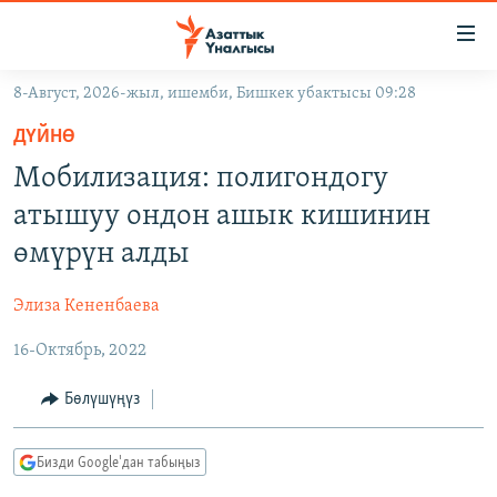
Линктер
Мазмунга
өтүңүз
8-Август, 2026-жыл, ишемби, Бишкек убактысы 09:28
Навигацияга
ЖАҢЫЛЫКТАР
өтүңүз
ДҮЙНӨ
КЫРГЫЗСТАН
Издөөгө
Мобилизация: полигондогу
салыңыз
ДҮЙНӨ
КЫРГЫЗСТАН
атышуу ондон ашык кишинин
УКРАИНА
САЯСАТ
ДҮЙНӨ
өмүрүн алды
АТАЙЫН ИЛИКТӨӨ
ЭКОНОМИКА
БОРБОР АЗИЯ
Элиза Кененбаева
ТВ ПРОГРАММАЛАР
МАДАНИЯТ
16-Октябрь, 2022
ПОДКАСТ
БҮГҮН АЗАТТЫКТА
ӨЗГӨЧӨ ПИКИР
ЭКСПЕРТТЕР ТАЛДАЙТ
Бөлүшүңүз
БИЗ ЖАНА ДҮЙНӨ
Русский
Бизди Google'дан табыңыз
ДАНИСТЕ