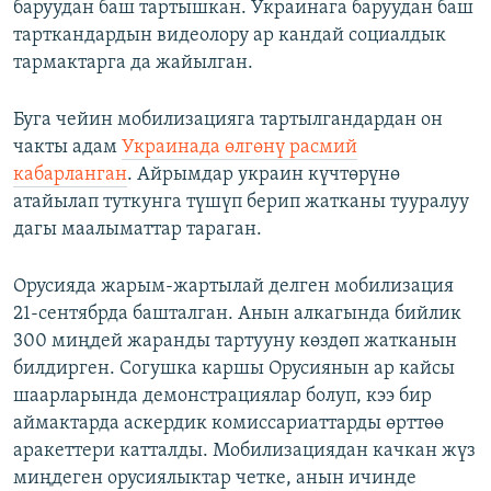
баруудан баш тартышкан. Украинага баруудан баш
тарткандардын видеолору ар кандай социалдык
тармактарга да жайылган.
Буга чейин мобилизацияга тартылгандардан он
чакты адам
Украинада өлгөнү расмий
кабарланган
. Айрымдар украин күчтөрүнө
атайылап туткунга түшүп берип жатканы тууралуу
дагы маалыматтар тараган.
Орусияда жарым-жартылай делген мобилизация
21-сентябрда башталган. Анын алкагында бийлик
300 миңдей жаранды тартууну көздөп жатканын
билдирген. Согушка каршы Орусиянын ар кайсы
шаарларында демонстрациялар болуп, кээ бир
аймактарда аскердик комиссариаттарды өрттөө
аракеттери катталды. Мобилизациядан качкан жүз
миңдеген орусиялыктар четке, анын ичинде