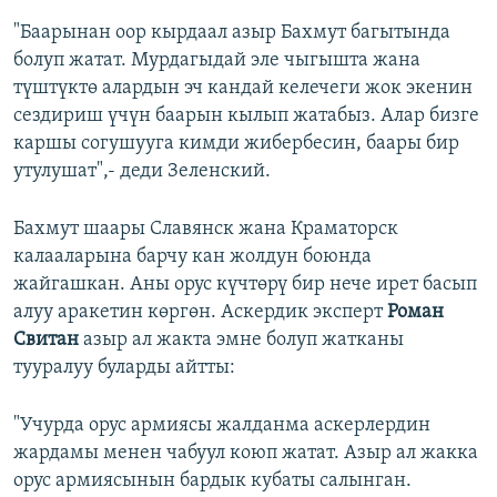
"Баарынан оор кырдаал азыр Бахмут багытында
болуп жатат. Мурдагыдай эле чыгышта жана
түштүктө алардын эч кандай келечеги жок экенин
сездириш үчүн баарын кылып жатабыз. Алар бизге
каршы согушууга кимди жибербесин, баары бир
утулушат",- деди Зеленский.
Бахмут шаары Славянск жана Краматорск
калааларына барчу кан жолдун боюнда
жайгашкан. Аны орус күчтөрү бир нече ирет басып
алуу аракетин көргөн. Аскердик эксперт
Роман
Свитан
азыр ал жакта эмне болуп жатканы
тууралуу буларды айтты:
"Учурда орус армиясы жалданма аскерлердин
жардамы менен чабуул коюп жатат. Азыр ал жакка
орус армиясынын бардык кубаты салынган.