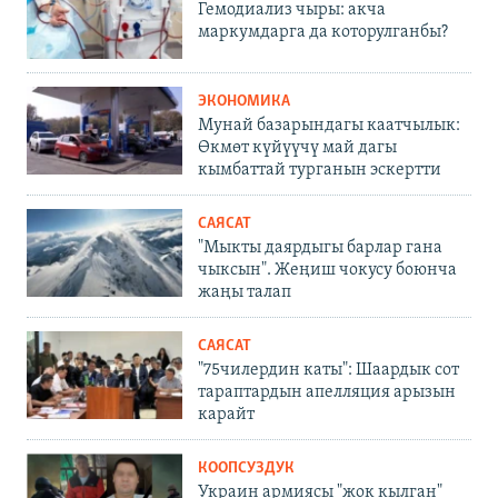
Гемодиализ чыры: акча
маркумдарга да которулганбы?
ЭКОНОМИКА
Мунай базарындагы каатчылык:
Өкмөт күйүүчү май дагы
кымбаттай турганын эскертти
САЯСАТ
"Мыкты даярдыгы барлар гана
чыксын". Жеңиш чокусу боюнча
жаңы талап
САЯСАТ
"75чилердин каты": Шаардык сот
тараптардын апелляция арызын
карайт
КООПСУЗДУК
Украин армиясы "жок кылган"