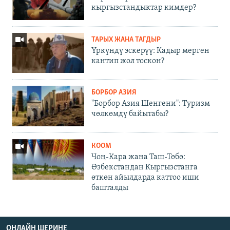
кыргызстандыктар кимдер?
ТАРЫХ ЖАНА ТАГДЫР
Үркүндү эскерүү: Кадыр мерген
кантип жол тоскон?
БОРБОР АЗИЯ
"Борбор Азия Шенгени": Туризм
чөлкөмдү байытабы?
КООМ
Чоң-Кара жана Таш-Төбө:
Өзбекстандан Кыргызстанга
өткөн айылдарда каттоо иши
башталды
ОНЛАЙН ШЕРИНЕ