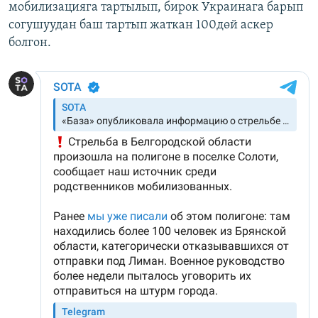
мобилизацияга тартылып, бирок Украинага барып
согушуудан баш тартып жаткан 100дөй аскер
болгон.