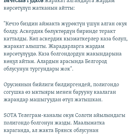
Вячеслав Гудков
жаракат алгандарга жардам
көрсөтүлүп жатканын айтты:
"Кечээ биздин аймакта жүрөктүн үшүн алган окуя
болду. Аскердик бөлүктөрдүн биринде теракт
катталды. Көп аскердик кызматкерлер каза болуп,
жаракат алышты. Жарадарларга жардам
көрсөтүлүүдө. Каза болгондордун жакындарына
көңүл айтам. Алардын арасында Белгород
облусунун тургундары жок".
Орусиянын бийлиги билдиргендей, полигондо
согушка өз ыктыяры менен барууну каалаган
жарандар машыгуудан өтүп жатышкан.
SOTA Телеграм-каналы окуя Солоти айылындагы
полигондо болгонун жазды. Маалыматка
караганда, ал жакта Брянск облусунан