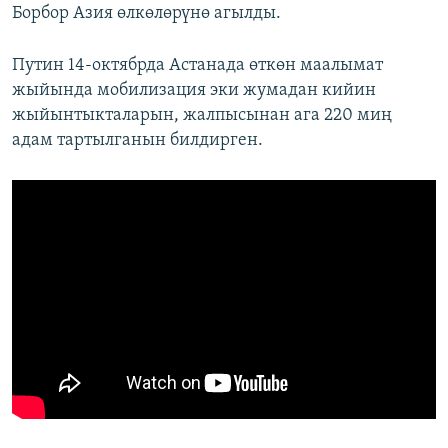
Борбор Азия өлкөлөрүнө агылды.
Путин 14-октябрда Астанада өткөн маалымат
жыйында мобилизация эки жумадан кийин
жыйынтыкталарын, жалпысынан ага 220 миң
адам тартылганын билдирген.