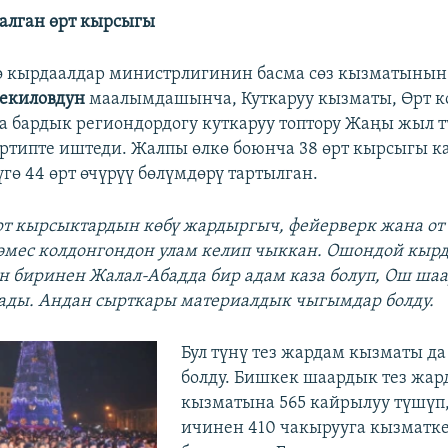
алган өрт кырсыгы
ө кырдаалдар министрлигинин басма сөз кызматынын
екиловдун
маалымдашынча, Куткаруу кызматы, Өрт к
 бардык региондордогу куткаруу топтору Жаңы жыл т
артипте иштеди. Жалпы өлкө боюнча 38 өрт кырсыгы к
гө 44 өрт өчүрүү бөлүмдөрү тартылган.
өрт кырсыктардын көбү жардыргыч, фейерверк жана о
 эмес колдонгондон улам келип чыккан. Ошондой кыр
н биринен Жалал-Абадда бир адам каза болуп, Ош ша
ады. Андан сырткары материалдык чыгымдар болду.
Бул түнү тез жардам кызматы да
болду. Бишкек шаардык тез жар
кызматына 565 кайрылуу түшүп
ичинен 410 чакырууга кызматк