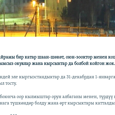
рамы бир катар шаан-шөкөт, оюн-зооктор менен ко
гымсыз окуялар жана кырсыктар да болбой койгон жок
ндей эле кыргызстандыктар да 31-декабрдан 1-январг
л тосту.
ө боюнча оор кылмыштар орун албаганы менен, түрдүү
нага түшкөндөр болду жана өрт кырсыктары катталды