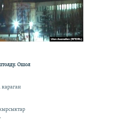
штолду. Ошол
.
а караган
 кырсыктар
.