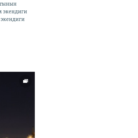
атынын
м экендиги
 экендиги