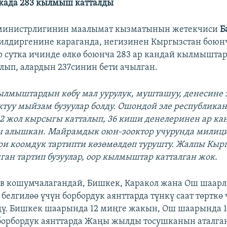
када 283 кылмыш катталды
министрлигинин маалымат кызматынын жетекчиси
Б
илдиргенине караганда, негизинен Кыргызстан боюн
ир сутка ичинде өлкө боюнча 283 ар кандай кылмышта
алып, алардын 237синин бети ачылган.
кылмыштардын көбү мал уурулук, мушташуу, денесине 
ктуу мыйзам бузуулар болду. Ошондой эле республика
2 жол кырсыгы катталып, 36 киши денелеринен ар ка
ы алышкан. Майрамдык оюн-зооктор учурунда милиц
и коомдук тартипти көзөмөлдөп турушту. Жалпы Кыр
ан тартип бузуулар, оор кылмыштар катталган жок.
ов кошумчалагандай, Бишкек, Каракол жана Ош шаар
елгилөө үчүн борбордук аянттарда түнкү саат төрткө
ү. Бишкек шаарында 12 миңге жакын, Ош шаарында 
борбордук аянттарда Жаңы жылды тосушканын аталга