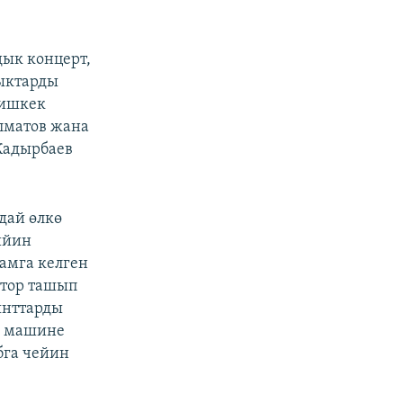
ык концерт,
ыктарды
Бишкек
лматов жана
Кадырбаев
дай өлкө
ийин
амга келген
ттор ташып
аянттарды
4 машине
бга чейин