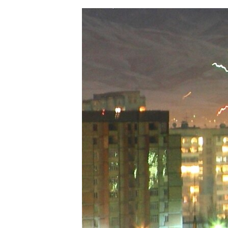
ЭЖЕ-СИҢДИЛЕР
АЗАТТЫК+
ЫҢГАЙСЫЗ СУРООЛОР