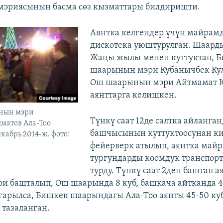
мэриясынын басма сөз кызматтары билдиришти.
Аянтка келгендер үчүн майрамд
дискотека уюштурулган. Шаард
Жаңы жылы менен куттуктап, 
шаарынын мэри Кубанычбек Ку
Ош шаарынын мэри Айтмамат 
аянттарга келишкен.
нын мэри
Түнкү саат 12де салтка айланган
матов Ала-Тоо
башчысынын куттуктоосунан к
кабрь 2014-ж. фото:
фейерверк атылып, аянтка майр
тургундарды коомдук транспор
турду. Түнкү саат 2ден баштап 
ри башталып, Ош шаарында 8 куб, башкача айтканда 
арылса, Бишкек шаарындагы Ала-Тоо аянты 45-50 ку
тазаланган.