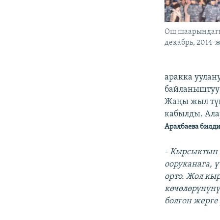
Ош шаарындагы 
декабрь, 2014-ж.
аракка уулан
байланыштуу 
Жаңы жыл түн
кабылды. Ала
Аралбаева билди
- Кырсыктын 
ооруканага, 
орто. Жол кы
көчөлөрүнүнү
болгон жерге