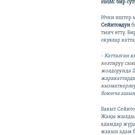
ИИМ: бир сут
Ички иштер 
Сейитовдун
б
тынч өттү. Б
окуялар катт
- Катталган 
келтирүү сыя
жолдорунда 2
жаракаттард
кызматкерлер
боюнча ашынг
Бакыт Сейит
Жаңы жылды б
адамдар жүрд
жакын адам 