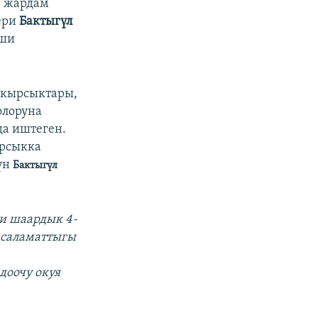
з жардам
ери
Бактыгүл
иши
 кырсыктары,
олоруна
да иштеген.
ырсыкка
үн
Бактыгүл
и шаардык 4-
н саламаттыгы
доочу окуя