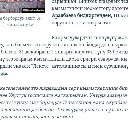
барышкан. Бишкек шаардык те
кызматынын нөөмөттөгү дарыг
Аралбаева билдиргендей,
111 к
борбордук аянт. 31-
ооруканага жаткырылган.
 фото: oshcity.kg
Кайрылуулардын көпчүлүгү жол
уу, кан басымы жогорулоо жана жаш балдардын сырко
болгон. 31-декабрдан 1-январга караган түнү 33 брига
ү тез жардам кызматынын дарыгерлери өздөрү да к
рдын унаасы "Лексус" автомашинасы менен сүзүшкөн
рди.
кесепетинен тез жардамдын төрт кызматкеринин бир
үчөө Улуттук госпиталга жаткырылган. Учурда аларды
рсыгы түнкү саат бирлерде Тыныстанов жана Ахунбаев
н кесилишинде болгон. Тез жардам унаасын сүзгөн ай
 унаасын таштап, качып кеткен.