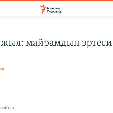
жыл: майрамдын эртеси
ов
з
ан табыңыз