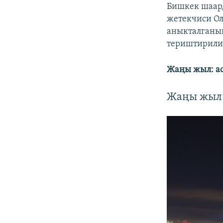
Бишкек шаар
жетекчиси Ол
аныкталганын
териштирили
Жаңы жыл: ас
Жаңы жыл: