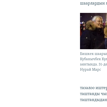
шаарлардын 
Бишкек шаары
Кубанычбек Кул
аянтында. 31-де
Нурай Марс
тазалоо иште
таштанды чыг
таштандыдан 