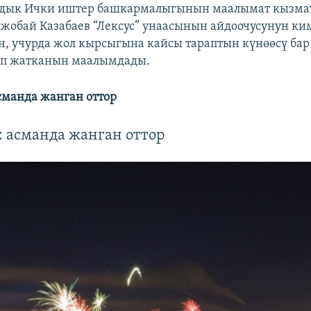
дык Ички иштер башкармалыгынын маалымат кызм
жобай Казабаев “Лексус” унаасынын айдоочусунун ки
, учурда жол кырсыгына кайсы тараптын күнөөсү бар
п жатканын маалымдады.
манда жанган оттор
 асманда жанган оттор