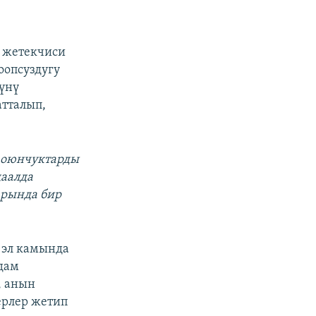
 жетекчиси
оопсуздугу
үнү
атталып,
т оюнчуктарды
даалда
арында бир
 эл камында
дам
, анын
ерлер жетип