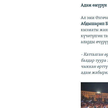
Адам өмүрүн 
Ал эми Өзгөч
Абдышарип Б
кызматы жана
күчөтүлгөн т
аларды өчүрүү
- Катталган 
балдар туура
чыккан өрттү
адам жабырк