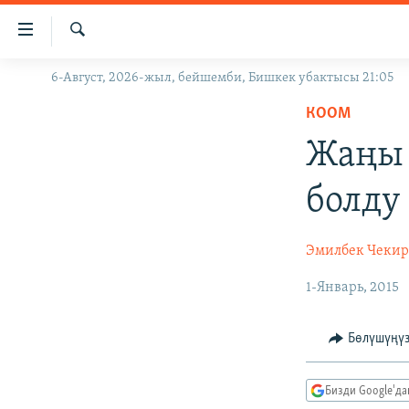
Линктер
Мазмунга
өтүңүз
Издөө
6-Август, 2026-жыл, бейшемби, Бишкек убактысы 21:05
ЖАҢЫЛЫКТАР
Навигацияга
өтүңүз
КООМ
КЫРГЫЗСТАН
Издөөгө
Жаңы 
ДҮЙНӨ
КЫРГЫЗСТАН
салыңыз
УКРАИНА
САЯСАТ
ДҮЙНӨ
болду
АТАЙЫН ИЛИКТӨӨ
ЭКОНОМИКА
БОРБОР АЗИЯ
ТВ ПРОГРАММАЛАР
МАДАНИЯТ
Эмилбек Чекир
ПОДКАСТ
БҮГҮН АЗАТТЫКТА
1-Январь, 2015
ӨЗГӨЧӨ ПИКИР
ЭКСПЕРТТЕР ТАЛДАЙТ
Бөлүшүңү
БИЗ ЖАНА ДҮЙНӨ
ДАНИСТЕ
Бизди Google'д