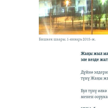
Бишкек шаары. 1-январь 2015-ж.
Жаңы жыл май
эле кезде жа
Дүйнө элдери
түнү Жаңы жы
Бул түнү өлк
менен оорука