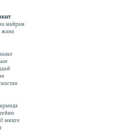
акыт
ча майрам
р жана
залал
нын
ндай
ия
гызстан
ларында
 чейин
10 миңге
н