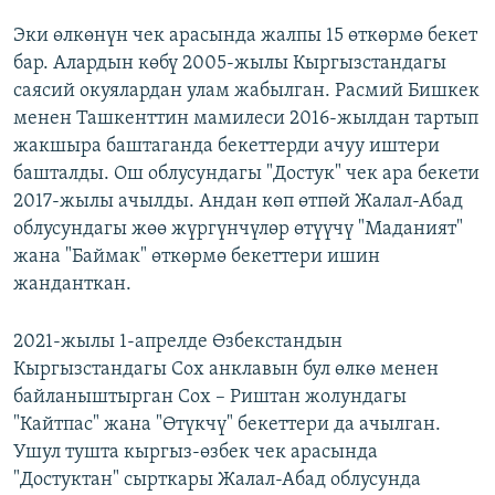
Эки өлкөнүн чек арасында жалпы 15 өткөрмө бекет
бар. Алардын көбү 2005-жылы Кыргызстандагы
саясий окуялардан улам жабылган. Расмий Бишкек
менен Ташкенттин мамилеси 2016-жылдан тартып
жакшыра баштаганда бекеттерди ачуу иштери
башталды. Ош облусундагы "Достук" чек ара бекети
2017-жылы ачылды. Андан көп өтпөй Жалал-Абад
облусундагы жөө жүргүнчүлөр өтүүчү "Маданият"
жана "Баймак" өткөрмө бекеттери ишин
жанданткан.
2021-жылы 1-апрелде Өзбекстандын
Кыргызстандагы Сох анклавын бул өлкө менен
байланыштырган Сох – Риштан жолундагы
"Кайтпас" жана "Өтүкчү" бекеттери да ачылган.
Ушул тушта кыргыз-өзбек чек арасында
"Достуктан" сырткары Жалал-Абад облусунда