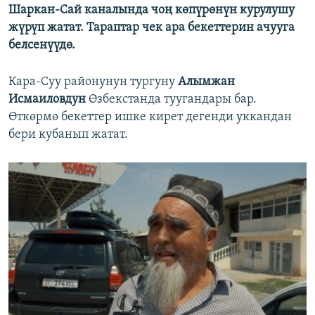
Шаркан-Сай каналында чоң көпүрөнүн курулушу
жүрүп жатат. Тараптар чек ара бекеттерин ачууга
белсенүүдө.
Кара-Суу районунун тургуну
Алымжан
Исмаиловдун
Өзбекстанда туугандары бар.
Өткөрмө бекеттер ишке кирет дегенди уккандан
бери кубанып жатат.