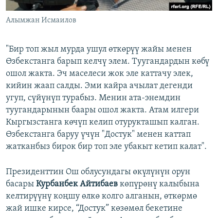
Алымжан Исмаилов
"Бир топ жыл мурда ушул өткөрүү жайы менен
Өзбекстанга барып келчү элем. Туугандардын көбү
ошол жакта. Эч маселеси жок эле каттачу элек,
кийин жаап салды. Эми кайра ачылат дегенди
угуп, сүйүнүп турабыз. Менин ата-энемдин
туугандарынын баары ошол жакта. Атам илгери
Кыргызстанга көчүп келип отурукташып калган.
Өзбекстанга баруу үчүн "Достук" менен каттап
жатканбыз бирок бир топ эле убакыт кетип калат".
Президенттин Ош облусундагы өкүлүнүн орун
басары
Курбанбек Айтибаев
көпүрөнү калыбына
келтирүүнү коңшу өлкө колго алганын, өткөрмө
жай ишке кирсе, “Достук” көзөмөл бекетине