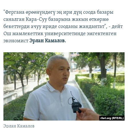
"Фергана өрөөнүндөгү эң ири дүң соода базары
саналган Кара-Суу базарына жакын өткөрмө
бекеттерди ачуу ириде сооданы жандантат", - дейт
Ош мамлекеттик университетинде эмгектенген
экономист
Эрлан Камалов.
Эрлан Камалов