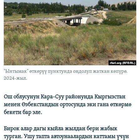
ОНЛАЙН ШЕРИНЕ
ЭЖЕ-СИҢДИЛЕР
АЗАТТЫК+
ЫҢГАЙСЫЗ СУРООЛОР
ЭЕ/АРнун бардык сайттары
"Ынтымак" өткөрүү пунктунда оңдолуп жаткан көпүрө.
2024-жыл.
Ош облусунун Кара-Суу районунда Кыргызстан
менен Өзбекстандын ортосунда эки гана өткөрмө
бекети бар эле.
Бирок алар дагы кыйла жылдан бери жабык
турган. Ушу тапта автоунаалардын каттамы үчүн