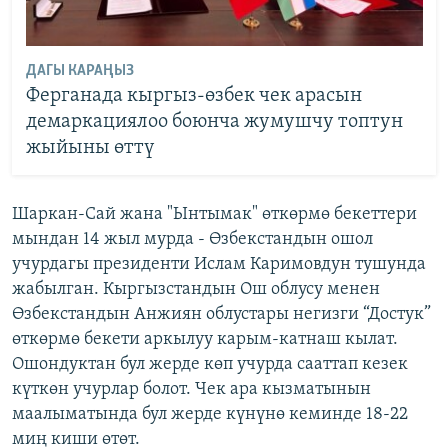
ДАГЫ КАРАҢЫЗ
Ферганада кыргыз-өзбек чек арасын
демаркациялоо боюнча жумушчу топтун
жыйыны өттү
Шаркан-Сай жана "Ынтымак" өткөрмө бекеттери
мындан 14 жыл мурда - Өзбекстандын ошол
учурдагы президенти Ислам Каримовдун тушунда
жабылган. Кыргызстандын Ош облусу менен
Өзбекстандын Анжиян облустары негизги “Достук”
өткөрмө бекети аркылуу карым-катнаш кылат.
Ошондуктан бул жерде көп учурда сааттап кезек
күткөн учурлар болот. Чек ара кызматынын
маалыматында бул жерде күнүнө кеминде 18-22
миң киши өтөт.