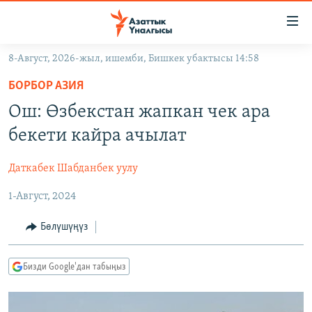
Линктер
Мазмунга
өтүңүз
8-Август, 2026-жыл, ишемби, Бишкек убактысы 14:58
Навигацияга
ЖАҢЫЛЫКТАР
өтүңүз
БОРБОР АЗИЯ
КЫРГЫЗСТАН
Издөөгө
Ош: Өзбекстан жапкан чек ара
салыңыз
ДҮЙНӨ
КЫРГЫЗСТАН
бекети кайра ачылат
УКРАИНА
САЯСАТ
ДҮЙНӨ
Даткабек Шабданбек уулу
АТАЙЫН ИЛИКТӨӨ
ЭКОНОМИКА
БОРБОР АЗИЯ
1-Август, 2024
ТВ ПРОГРАММАЛАР
МАДАНИЯТ
ПОДКАСТ
БҮГҮН АЗАТТЫКТА
Бөлүшүңүз
ӨЗГӨЧӨ ПИКИР
ЭКСПЕРТТЕР ТАЛДАЙТ
Бизди Google'дан табыңыз
БИЗ ЖАНА ДҮЙНӨ
Русский
ДАНИСТЕ