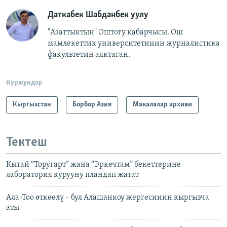
720p
720p
1080p
Даткабек Шабданбек уулу
1080p
"Азаттыктын" Оштогу кабарчысы. Ош
мамлекеттик университетинин журналистика
факультетин аяктаган.
Куржундар
Кыргызстан
Борбор Азия
Макалалар архиви
Тектеш
Кытай “Торугарт” жана “Эркечтам” бекеттерине
лаборатория курууну пландап жатат
Ала-Тоо өткөөлү – бул Алашанкоу жергесинин кыргызча
аты