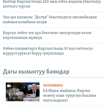
Былтыр Кыргызстанда 220 миң өзбек жараны убактылуу
каттоого турган
Чек ара кызматы: "Достук" бекетиндеги автомобилдик
кыймыл калыбына келди
Кыргыз-өзбек чек ара бекетине электрондук кезек
киргизилиши мүмкүн
Өзбекстандыктарга Кыргызстанда 30 күн каттоосуз
жүрүүгө уруксат берүү сунушталды
Дагы кызыктуу баяндар
ЭКОНОМИКА
ЕАЭБдин жыйыны: Кыргыз
өкмөтү азык-түлүктүн баасына
тынчсызданат