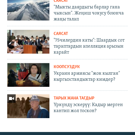
САЯСАТ
"Мыкты даярдыгы барлар гана
чыксын". Жеңиш чокусу боюнча
жаңы талап
САЯСАТ
"75чилердин каты": Шаардык сот
тараптардын апелляция арызын
карайт
КООПСУЗДУК
Украин армиясы "жок кылган"
кыргызстандыктар кимдер?
ТАРЫХ ЖАНА ТАГДЫР
Үркүндү эскерүү: Кадыр мерген
кантип жол тоскон?