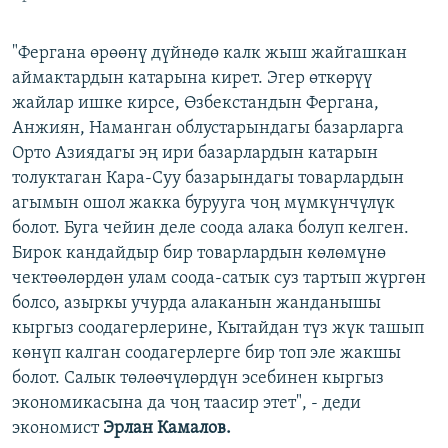
"Фергана өрөөнү дүйнөдө калк жыш жайгашкан
аймактардын катарына кирет. Эгер өткөрүү
жайлар ишке кирсе, Өзбекстандын Фергана,
Анжиян, Наманган облустарындагы базарларга
Орто Азиядагы эң ири базарлардын катарын
толуктаган Кара-Суу базарындагы товарлардын
агымын ошол жакка бурууга чоң мүмкүнчүлүк
болот. Буга чейин деле соода алака болуп келген.
Бирок кандайдыр бир товарлардын көлөмүнө
чектөөлөрдөн улам соода-сатык суз тартып жүргөн
болсо, азыркы учурда алаканын жанданышы
кыргыз соодагерлерине, Кытайдан түз жүк ташып
көнүп калган соодагерлерге бир топ эле жакшы
болот. Салык төлөөчүлөрдүн эсебинен кыргыз
экономикасына да чоң таасир этет", - деди
экономист
Эрлан Камалов.