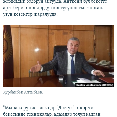
жеңилдик болорун айтууда. Анткени бул бекетте
ары-бери өткөндөрдүн көптүгүнөн тыгын жана
узун кезектер жаралууда.
Курбанбек Айтибаев.
"Мына көрүп жатасыңар "Достук" өткөрмө
бекетинде техникалар, адамдар толуп калган