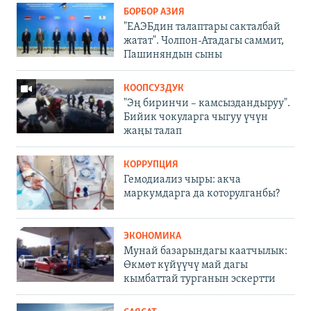
БОРБОР АЗИЯ
"ЕАЭБдин талаптары сакталбай
жатат". Чолпон-Атадагы саммит,
Пашиняндын сыны
КООПСУЗДУК
"Эң биринчи – камсыздандыруу".
Бийик чокуларга чыгуу үчүн
жаңы талап
КОРРУПЦИЯ
Гемодиализ чыры: акча
маркумдарга да которулганбы?
ЭКОНОМИКА
Мунай базарындагы каатчылык:
Өкмөт күйүүчү май дагы
кымбаттай турганын эскертти