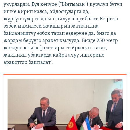
учурларды. Бул көпүрө ("Ынтымак") курулуп бүтүп
ишке кирип калса, айдоочуларга да,
жүргүнчүлөргө да ыңгайлуу шарт болот. Кыргыз-
өзбек мамилеси жакшырып жатканына
байланыштуу өзбек тарап өздөрүнө да, бизге да
жардам берүүгө аракет кылууда. Бизде 250 метр
жолдун эски асфальттары сыйрылып жатат,
жакынкы убактарда кайра ачуу иштерине
аракеттер башталат".