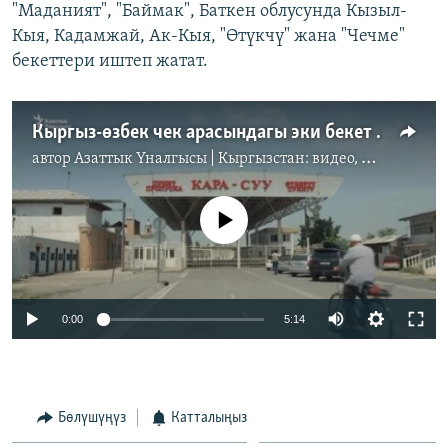
"Маданият", "Баймак", Баткен облусунда Кызыл-
Кыя, Кадамжай, Ак-Кыя, "Өтүкчү" жана "Чечме"
бекеттери иштеп жатат.
Кыргыз-өзбек чек арасындагы эки бекет ачылат
автор
Азаттык Үналгысы | Кыргызстан: видео, фото, кабарлар
No media source currently available
Auto
0:00
5:14
240p
360p
Бөлүшүңүз
Катталыңыз
Auto
240p
360p
480p
480p