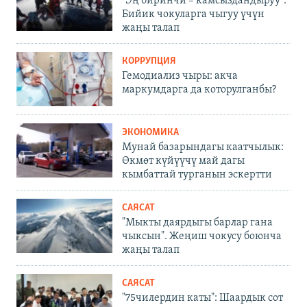
"Эң биринчи – камсыздандыруу".
Бийик чокуларга чыгуу үчүн
жаңы талап
КОРРУПЦИЯ
Гемодиализ чыры: акча
маркумдарга да которулганбы?
ЭКОНОМИКА
Мунай базарындагы каатчылык:
Өкмөт күйүүчү май дагы
кымбаттай турганын эскертти
САЯСАТ
"Мыкты даярдыгы барлар гана
чыксын". Жеңиш чокусу боюнча
жаңы талап
САЯСАТ
"75чилердин каты": Шаардык сот