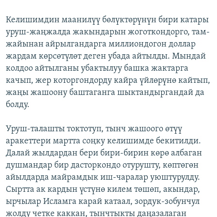
Келишимдин маанилүү бөлүктөрүнүн бири катары
уруш-жаңжалда жакындарын жоготкондорго, там-
жайынан айрылгандарга миллиондогон доллар
жардам көрсөтүлөт деген убада айтылды. Мындай
колдоо айтылганы убактылуу башка жактарга
качып, жер которгондорду кайра үйлөрүнө кайтып,
жаңы жашоону баштаганга шыктандыргандай да
болду.
Уруш-талашты токтотуп, тынч жашоого өтүү
аракеттери мартта соңку келишимде бекитилди.
Далай жылдардан бери бири-бирин көрө албаган
душмандар бир дасторкондо отурушту, көптөгөн
айылдарда майрамдык иш-чаралар уюштурулду.
Сыртта ак кардын үстүнө килем төшөп, акындар,
ырчылар Исламга карай катаал, зордук-зобунчул
жолду четке каккан, тынчтыкты даңазалаган