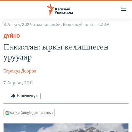
Линктер
Мазмунга
өтүңүз
8-Август, 2026-жыл, ишемби, Бишкек убактысы 21:19
Навигацияга
ЖАҢЫЛЫКТАР
өтүңүз
ДҮЙНӨ
КЫРГЫЗСТАН
Издөөгө
Пакистан: ыркы келишпеген
салыңыз
ДҮЙНӨ
КЫРГЫЗСТАН
уруулар
УКРАИНА
САЯСАТ
ДҮЙНӨ
Төрөкул Дооров
АТАЙЫН ИЛИКТӨӨ
ЭКОНОМИКА
БОРБОР АЗИЯ
7-Апрель, 2011
ТВ ПРОГРАММАЛАР
МАДАНИЯТ
ПОДКАСТ
БҮГҮН АЗАТТЫКТА
Бөлүшүңүз
ӨЗГӨЧӨ ПИКИР
ЭКСПЕРТТЕР ТАЛДАЙТ
Бизди Google'дан табыңыз
БИЗ ЖАНА ДҮЙНӨ
Русский
ДАНИСТЕ