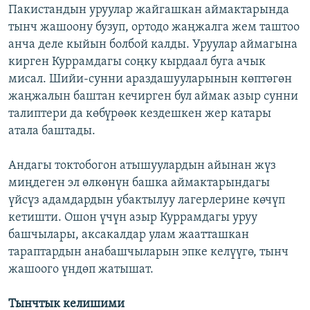
Пакистандын уруулар жайгашкан аймактарында
тынч жашоону бузуп, ортодо жаңжалга жем таштоо
анча деле кыйын болбой калды. Уруулар аймагына
кирген Куррамдагы соңку кырдаал буга ачык
мисал. Шийи-сунни араздашууларынын көптөгөн
жаңжалын баштан кечирген бул аймак азыр сунни
талиптери да көбүрөөк кездешкен жер катары
атала баштады.
Андагы токтобогон атышуулардын айынан жүз
миңдеген эл өлкөнүн башка аймактарындагы
үйсүз адамдардын убактылуу лагерлерине көчүп
кетишти. Ошон үчүн азыр Куррамдагы уруу
башчылары, аксакалдар улам жаатташкан
тараптардын анабашчыларын эпке келүүгө, тынч
жашоого үндөп жатышат.
Тынчтык келишими