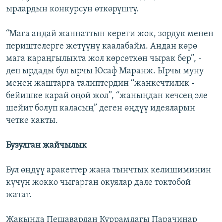
ырлардын конкурсун өткөрүштү.
“Мага андай жаннаттын кереги жок, зордук менен
периштелерге жетүүнү каалабайм. Андан көрө
мага караңгылыкта жол көрсөткөн чырак бер”, -
деп ырдады бул ырчы Юсаф Маранж. Ырчы муну
менен жаштарга талиптердин “жанкечтилик -
бейишке карай оңой жол”, “жаныңдан кечсең эле
шейит болуп каласың” деген өңдүү идеяларын
четке какты.
Бузулган жайчылык
Бул өңдүү аракеттер жана тынчтык келишиминин
күчүн жокко чыгарган окуялар дале токтобой
жатат.
Жакында Пешавардан Куррамдагы Парачинар