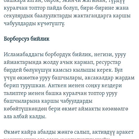
башкара алган, бирок, экинчи жагынан, түрдүү
куралчан топтор пайда болуп, бири-бирине жана
секулярдык баалуулктарды жактагандарга каршы
чабуулдарды күчөтүштү.
Борборсуз бийлик
Исламабаддагы борбордук бийлик, негизи, уруу
аймактарында жолду ачык кармап, ресурстар
бирдей бөлүнүшүн камсыз кылышы керек. Бул
үчүн өкмөткө уруу башчылары, аксакалдар жардам
берип турушкан. Анткен менен соңку кездери
талиптер менен башка куралчан топтор уруу
башчыларына каршы чабуулдарды
көбөйтүшкөндөн бери өкмөт аймакты көзөмөлгө
ала албай калды.
Өкмөт кайра абалды жөнгө салып, активдүү аракет