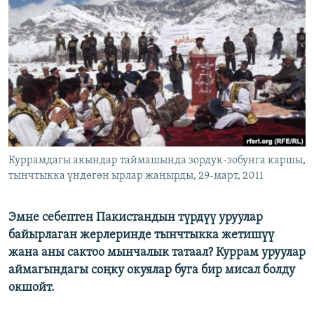
ОНЛАЙН ШЕРИНЕ
ЭЖЕ-СИҢДИЛЕР
АЗАТТЫК+
ЫҢГАЙСЫЗ СУРООЛОР
ЭЕ/АРнун бардык сайттары
Куррамдагы акындар таймашында зордук-зобунга каршы,
тынчтыкка үндөгөн ырлар жаңырды, 29-март, 2011
Эмне себептен Пакистандын түрдүү уруулар
байырлаган жерлеринде тынчтыкка жетишүү
жана аны сактоо мынчалык татаал? Куррам уруулар
аймагындагы соңку окуялар буга бир мисал болду
окшойт.