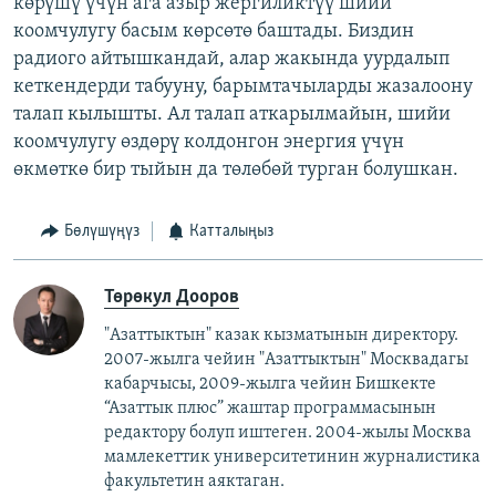
көрүшү үчүн ага азыр жергиликтүү шийи
коомчулугу басым көрсөтө баштады. Биздин
радиого айтышкандай, алар жакында уурдалып
кеткендерди табууну, барымтачыларды жазалоону
талап кылышты. Ал талап аткарылмайын, шийи
коомчулугу өздөрү колдонгон энергия үчүн
өкмөткө бир тыйын да төлөбөй турган болушкан.
Бөлүшүңүз
Катталыңыз
Төрөкул Дооров
"Азаттыктын" казак кызматынын директору.
2007-жылга чейин "Азаттыктын" Москвадагы
кабарчысы, 2009-жылга чейин Бишкекте
“Азаттык плюс” жаштар программасынын
редактору болуп иштеген. 2004-жылы Москва
мамлекеттик университетинин журналистика
факультетин аяктаган.