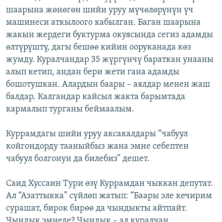
шаарына жөнөгөн шийи уруу мүчөлөрүнүн үч
машинеси аткылоого кабылган. Баган шаарына
жакын жердеги буктурма окуясында сегиз адамды
өлтүрүштү, дагы бешөө кийин ооруканада көз
жумду. Куралчандар 35 жүргүнчү бараткан унааны
алып кетип, андан бери жети гана адамды
бошотушкан. Алардын баары – аялдар менен жаш
балдар. Калгандар кайсыл жакта барымтада
кармалып турганы беймаалым.
Куррамдагы шийи уруу аксакалдары “чабуул
койгондорду тааныйбыз жана эмне себептен
чабуул болгонун да билебиз” дешет.
Саид Хуссаин Тури өзү Куррамдан чыккан депутат.
Ал “Азаттыкка” сүйлөп жатып: “Баары эле кечирим
сурашат, бирок бирөө да чындыкты айтпайт.
Чындык эмнеде? Чындык – ал куралчан