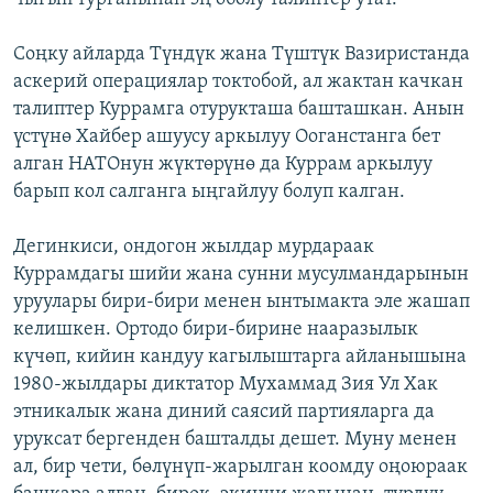
Соңку айларда Түндүк жана Түштүк Вазиристанда
аскерий операциялар токтобой, ал жактан качкан
талиптер Куррамга отурукташа башташкан. Анын
үстүнө Хайбер ашуусу аркылуу Ооганстанга бет
алган НАТОнун жүктөрүнө да Куррам аркылуу
барып кол салганга ыңгайлуу болуп калган.
Дегинкиси, ондогон жылдар мурдараак
Куррамдагы шийи жана сунни мусулмандарынын
уруулары бири-бири менен ынтымакта эле жашап
келишкен. Ортодо бири-бирине нааразылык
күчөп, кийин кандуу кагылыштарга айланышына
1980-жылдары диктатор Мухаммад Зия Ул Хак
этникалык жана диний саясий партияларга да
уруксат бергенден башталды дешет. Муну менен
ал, бир чети, бөлүнүп-жарылган коомду оңоюраак