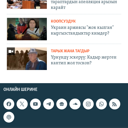
тараптардын апелляция арызын
карайт
КООПСУЗДУК
Украин армиясы "жок кылган"
кыргызстандыктар кимдер?
ТАРЫХ ЖАНА ТАГДЫР
Үркүндү эскерүү: Кадыр мерген
кантип жол тоскон?
ОНЛАЙН ШЕРИНЕ