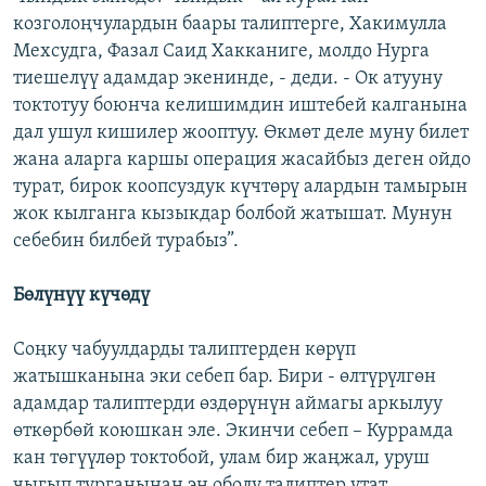
козголоңчулардын баары талиптерге, Хакимулла
Мехсудга, Фазал Саид Хакканиге, молдо Нурга
тиешелүү адамдар экенинде, - деди. - Ок атууну
токтотуу боюнча келишимдин иштебей калганына
дал ушул кишилер жооптуу. Өкмөт деле муну билет
жана аларга каршы операция жасайбыз деген ойдо
турат, бирок коопсуздук күчтөрү алардын тамырын
жок кылганга кызыкдар болбой жатышат. Мунун
себебин билбей турабыз”.
Бөлүнүү күчөдү
Соңку чабуулдарды талиптерден көрүп
жатышканына эки себеп бар. Бири - өлтүрүлгөн
адамдар талиптерди өздөрүнүн аймагы аркылуу
өткөрбөй коюшкан эле. Экинчи себеп – Куррамда
кан төгүүлөр токтобой, улам бир жаңжал, уруш
чыгып турганынан эң оболу талиптер утат.