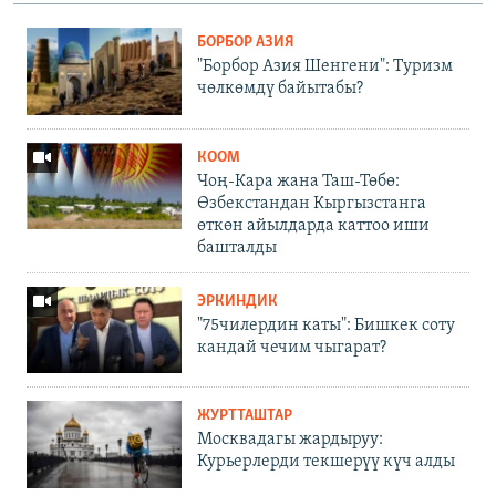
БОРБОР АЗИЯ
"Борбор Азия Шенгени": Туризм
чөлкөмдү байытабы?
КООМ
Чоң-Кара жана Таш-Төбө:
Өзбекстандан Кыргызстанга
өткөн айылдарда каттоо иши
башталды
ЭРКИНДИК
"75чилердин каты": Бишкек соту
кандай чечим чыгарат?
ЖУРТТАШТАР
Москвадагы жардыруу:
Курьерлерди текшерүү күч алды