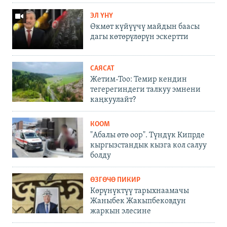
ЭЛ ҮНҮ
Өкмөт күйүүчү майдын баасы
дагы көтөрүлөрүн эскертти
САЯСАТ
Жетим-Тоо: Темир кендин
тегерегиндеги талкуу эмнени
каңкуулайт?
КООМ
"Абалы өтө оор". Түндүк Кипрде
кыргызстандык кызга кол салуу
болду
ӨЗГӨЧӨ ПИКИР
Көрүнүктүү тарыхнаамачы
Жаныбек Жакыпбековдун
жаркын элесине