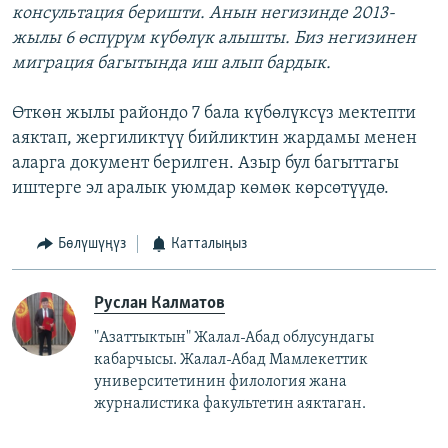
консультация беришти. Анын негизинде 2013-
жылы 6 өспүрүм
күбөлүк алышты.
Биз негизинен
миграция багытында иш алып бардык.
Өткөн жылы райондо 7 бала күбөлүксүз мектепти
аяктап, жергиликтүү бийликтин жардамы менен
аларга документ берилген. Азыр бул багыттагы
иштерге эл аралык уюмдар көмөк көрсөтүүдө.
Бөлүшүңүз
Катталыңыз
Руслан Калматов
"Азаттыктын" Жалал-Абад облусундагы
кабарчысы. Жалал-Абад Мамлекеттик
университетинин филология жана
журналистика факультетин аяктаган.