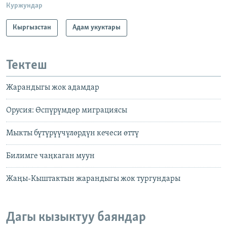
Куржундар
Кыргызстан
Адам укуктары
Тектеш
Жарандыгы жок адамдар
Орусия: Өспүрүмдөр миграциясы
Мыкты бүтүрүүчүлөрдүн кечеси өттү
Билимге чаңкаган муун
Жаңы-Кыштактын жарандыгы жок тургундары
Дагы кызыктуу баяндар