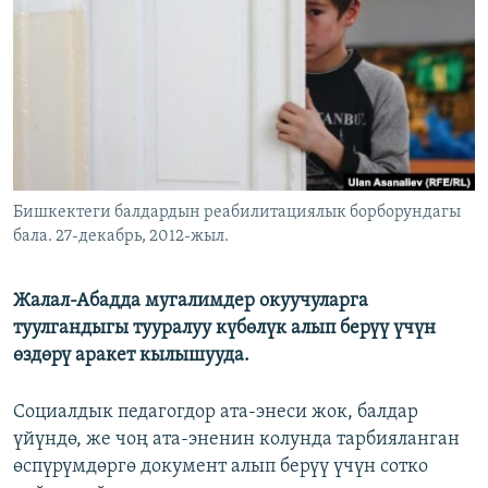
ОНЛАЙН ШЕРИНЕ
ЭЖЕ-СИҢДИЛЕР
АЗАТТЫК+
ЫҢГАЙСЫЗ СУРООЛОР
ЭЕ/АРнун бардык сайттары
Бишкектеги балдардын реабилитациялык борборундагы
бала. 27-декабрь, 2012-жыл.
Жалал-Абадда мугалимдер окуучуларга
туулгандыгы тууралуу күбөлүк алып берүү үчүн
өздөрү аракет кылышууда.
Социалдык педагогдор ата-энеси жок, балдар
үйүндө, же чоң ата-эненин колунда тарбияланган
өспүрүмдөргө документ алып берүү үчүн сотко