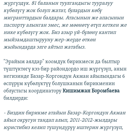
жүргүздүк. 81 баланын туулгандыгы тууралуу
күбөлүгү жок болуп жатат, булардын көбү
мигранттардын балдары. Атасынын же апасынын
паспорту алынган эмес, же мөөнөтү өтүп кеткен же
нике күбөлүгү жок. Биз азыр үй-бүлөнү кантип
мыйзамдаштырууну жер-жерде өткөн
жыйындарда элге айтып жатабыз.
"Эрайым аялдар" коомдук бирикмеси да былтыр
түштүктөгү кээ бир райондордо иш жүргүзүп, анын
негизинде Базар-Коргондун Акман айылындагы 6
өспүрүм күбөлүктүү болушканын бирикменин
облустагы координатору
Кишимжан Боромбаев
а
билдирди:
- Биздин бирикме атайын Базар-Коргондун Акман
айыл округун тандап алып, 2011-2012-жылдары
юристибиз келип түшүндүрүү иштерин жүргүзүп,