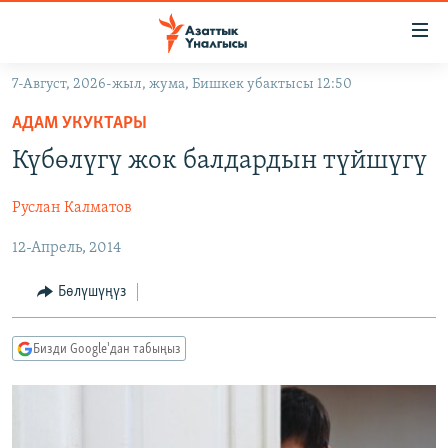
Линктер
Мазмунга
өтүңүз
7-Август, 2026-жыл, жума, Бишкек убактысы 12:50
Навигацияга
ЖАҢЫЛЫКТАР
өтүңүз
АДАМ УКУКТАРЫ
КЫРГЫЗСТАН
Издөөгө
Күбөлүгү жок балдардын түйшүгү
салыңыз
ДҮЙНӨ
КЫРГЫЗСТАН
Руслан Калматов
УКРАИНА
САЯСАТ
ДҮЙНӨ
12-Апрель, 2014
АТАЙЫН ИЛИКТӨӨ
ЭКОНОМИКА
БОРБОР АЗИЯ
ТВ ПРОГРАММАЛАР
МАДАНИЯТ
Бөлүшүңүз
ПОДКАСТ
БҮГҮН АЗАТТЫКТА
Бизди Google'дан табыңыз
ӨЗГӨЧӨ ПИКИР
ЭКСПЕРТТЕР ТАЛДАЙТ
БИЗ ЖАНА ДҮЙНӨ
Русский
ДАНИСТЕ