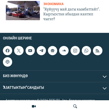
ЭКОНОМИКА
"Күйүүчү май дагы кымбаттайт".
Кыргызстан абалдан кантип
чыгат?
ОНЛАЙН ШЕРИНЕ
БИЗ ЖӨНҮНДӨ
"АЗАТТЫКТЫН" САНДЫГЫ
Азаттык үналгысы © 2026 RFE/RL, Inc. Бардык укуктар
корголгон.