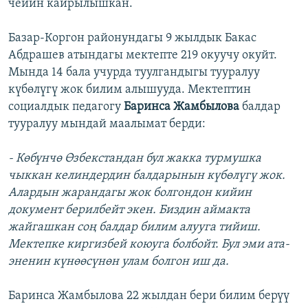
чейин кайрылышкан.
Базар-Коргон районундагы 9 жылдык Бакас
Абдрашев атындагы мектепте 219 окуучу окуйт.
Мында 14 бала учурда туулгандыгы тууралуу
күбөлүгү жок билим алышууда. Мектептин
социалдык педагогу
Баринса Жамбылова
балдар
тууралуу мындай маалымат берди:
- Көбүнчө Өзбекстандан бул жакка турмушка
чыккан келиндердин балдарынын күбөлүгү жок.
Алардын жарандагы жок болгондон кийин
документ берилбейт экен. Биздин аймакта
жайгашкан соң балдар билим алууга тийиш.
Мектепке киргизбей коюуга болбойт. Бул эми ата-
эненин күнөөсүнөн улам болгон иш да.
Баринса Жамбылова 22 жылдан бери билим берүү