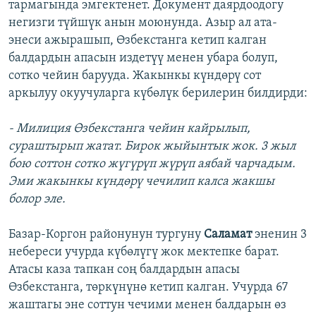
тармагында эмгектенет. Документ даярдоодогу
негизги түйшүк анын моюнунда. Азыр ал ата-
энеси ажырашып, Өзбекстанга кетип калган
балдардын апасын издетүү менен убара болуп,
сотко чейин барууда. Жакынкы күндөрү сот
аркылуу окуучуларга күбөлүк берилерин билдирди:
- Милиция Өзбекстанга чейин кайрылып,
сураштырып жатат. Бирок жыйынтык жок. 3 жыл
бою соттон сотко жүгүрүп жүрүп аябай чарчадым.
Эми жакынкы күндөрү чечилип калса жакшы
болор эле.
Базар-Коргон районунун тургуну
Саламат
эненин 3
небереси учурда күбөлүгү жок мектепке барат.
Атасы каза тапкан соң балдардын апасы
Өзбекстанга, төркүнүнө кетип калган. Учурда 67
жаштагы эне соттун чечими менен балдарын өз