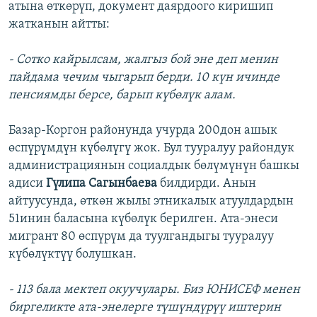
атына өткөрүп, документ даярдоого киришип
жатканын айтты:
-
С
отко кайрыл
сам, жалгыз бой эне деп менин
пайдама чечим чыгарып берди. 10 күн ичинде
пенсиямды берсе, барып күбөлүк алам.
Базар-Коргон районунда учурда 200дон ашык
өспүрүмдүн күбөлүгү жок. Бул тууралуу райондук
администрациянын социалдык бөлүмүнүн башкы
адиси
Гүлипа Сагынбаева
билдирди. Анын
айтуусунда, өткөн жылы этникалык атуулдардын
51инин баласына күбөлүк берилген. Ата-энеси
мигрант 80 өспүрүм да туулгандыгы тууралуу
күбөлүктүү болушкан.
- 113 бала мектеп окуучулары. Биз ЮНИСЕФ менен
биргеликте ата-энелерге түшүндүрүү иштерин