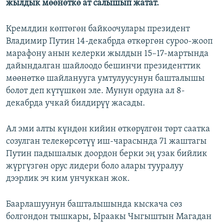
жылдык мөөнөткө ат салышып жатат.
Кремлдин көптөгөн байкоочулары президент
Владимир Путин 14-декабрда өткөргөн суроо-жооп
марафону анын келерки жылдын 15–17-мартында
дайындалган шайлоодо бешинчи президенттик
мөөнөткө шайланууга умтулуусунун башталышы
болот деп күтүшкөн эле. Мунун ордуна ал 8-
декабрда учкай билдирүү жасады.
Ал эми алты күндөн кийин өткөрүлгөн төрт саатка
созулган телекөрсөтүү иш-чарасында 71 жаштагы
Путин падышалык доордон берки эң узак бийлик
жүргүзгөн орус лидери боло алары тууралуу
дээрлик эч ким унчуккан жок.
Баарлашуунун башталышында кыскача сөз
болгондон тышкары, Ыраакы Чыгыштын Магадан