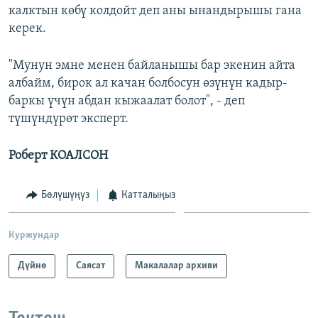
калктын көбү колдойт деп аны ынандырышы гана
керек.
"Мунун эмне менен байланышы бар экенин айта
албайм, бирок ал качан болбосун өзүнүн кадыр-
баркы үчүн абдан кыжаалат болот", - деп
түшүндүрөт эксперт.
Роберт КОАЛСОН
Бөлүшүңүз
Катталыңыз
Куржундар
Дүйнө
Саясат
Макалалар архиви