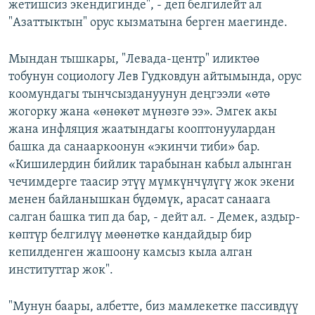
жетишсиз экендигинде", - деп белгилейт ал
"Азаттыктын" орус кызматына берген маегинде.
Мындан тышкары, "Левада-центр" иликтөө
тобунун социологу Лев Гудковдун айтымында, орус
коомундагы тынчсыздануунун деңгээли «өтө
жогорку жана «өнөкөт мүнөзгө ээ». Эмгек акы
жана инфляция жаатындагы кооптонуулардан
башка да санааркоонун «экинчи тиби» бар.
«Кишилердин бийлик тарабынан кабыл алынган
чечимдерге таасир этүү мүмкүнчүлүгү жок экени
менен байланышкан бүдөмүк, арасат санаага
салган башка тип да бар, - дейт ал. - Демек, аздыр-
көптүр белгилүү мөөнөткө кандайдыр бир
кепилденген жашоону камсыз кыла алган
институттар жок".
"Мунун баары, албетте, биз мамлекетке пассивдүү