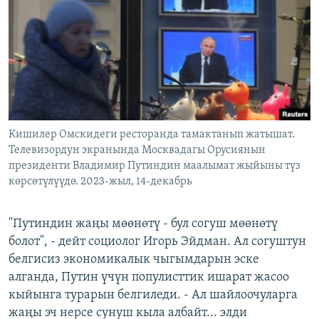
Кишилер Омскидеги ресторанда тамактанып жатышат.
Телевизордун экранында Москвадагы Орусиянын
президенти Владимир Путиндин маалымат жыйыны түз
көрсөтүлүүдө. 2023-жыл, 14-декабрь
"Путиндин жаңы мөөнөтү - бул согуш мөөнөтү
болот", - дейт социолог Игорь Эйдман. Ал согуштун
белгисиз экономикалык чыгымдарын эске
алганда, Путин үчүн популисттик ишарат жасоо
кыйынга турарын белгиледи. - Ал шайлоочуларга
жаңы эч нерсе сунуш кыла албайт... элди