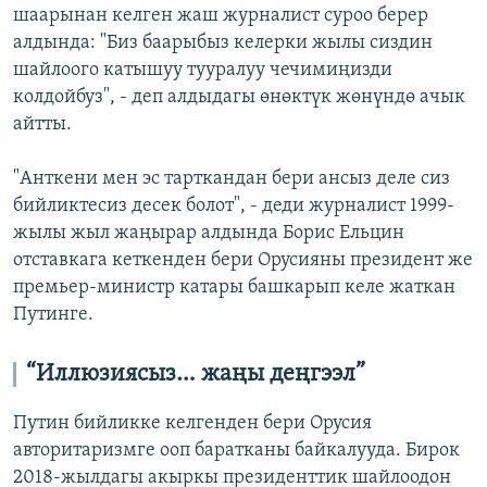
шаарынан келген жаш журналист суроо берер
алдында: "Биз баарыбыз келерки жылы сиздин
шайлоого катышуу тууралуу чечимиңизди
колдойбуз", - деп алдыдагы өнөктүк жөнүндө ачык
айтты.
"Анткени мен эс тарткандан бери ансыз деле сиз
бийликтесиз десек болот", - деди журналист 1999-
жылы жыл жаңырар алдында Борис Ельцин
отставкага кеткенден бери Орусияны президент же
премьер-министр катары башкарып келе жаткан
Путинге.
“Иллюзиясыз… жаңы деңгээл”
Путин бийликке келгенден бери Орусия
авторитаризмге ооп баратканы байкалууда. Бирок
2018-жылдагы акыркы президенттик шайлоодон