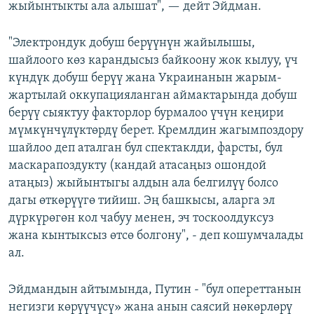
жыйынтыкты ала алышат", — дейт Эйдман.
"Электрондук добуш берүүнүн жайылышы,
шайлоого көз карандысыз байкоону жок кылуу, үч
күндүк добуш берүү жана Украинанын жарым-
жартылай оккупацияланган аймактарында добуш
берүү сыяктуу факторлор бурмалоо үчүн кеңири
мүмкүнчүлүктөрдү берет. Кремлдин жагымпоздору
шайлоо деп аталган бул спектаклди, фарсты, бул
маскарапоздукту (кандай атасаңыз ошондой
атаңыз) жыйынтыгы алдын ала белгилүү болсо
дагы өткөрүүгө тийиш. Эң башкысы, аларга эл
дүркүрөгөн кол чабуу менен, эч тоскоолдуксуз
жана кынтыксыз өтсө болгону", - деп кошумчалады
ал.
Эйдмандын айтымында, Путин - "бул опереттанын
негизги көрүүчүсү» жана анын саясий нөкөрлөрү