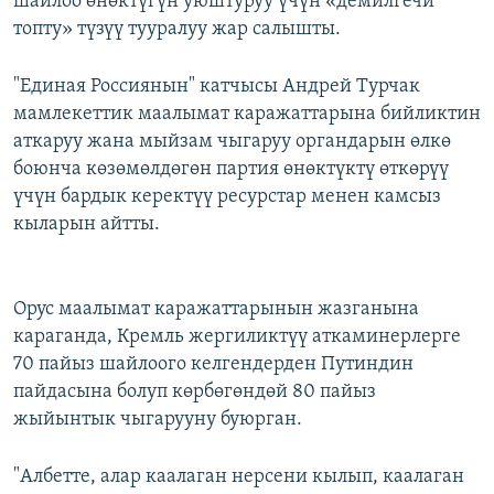
шайлоо өнөктүгүн уюштуруу үчүн «демилгечи
топту» түзүү тууралуу жар салышты.
"Единая Россиянын" катчысы Андрей Турчак
мамлекеттик маалымат каражаттарына бийликтин
аткаруу жана мыйзам чыгаруу органдарын өлкө
боюнча көзөмөлдөгөн партия өнөктүктү өткөрүү
үчүн бардык керектүү ресурстар менен камсыз
кыларын айтты.
Орус маалымат каражаттарынын жазганына
караганда, Кремль жергиликтүү аткаминерлерге
70 пайыз шайлоого келгендерден Путиндин
пайдасына болуп көрбөгөндөй 80 пайыз
жыйынтык чыгарууну буюрган.
"Албетте, алар каалаган нерсени кылып, каалаган