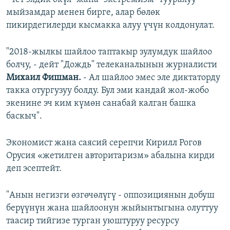
мыйзамдар менен бирге, алар бөлөк
пикирдегилерди кысмакка алуу үчүн колдонулат.
"2018-жылкы шайлоо таптакыр зулумдук шайлоо
болчу, - дейт "Дождь" телеканалынын журналисти
Михаил Фишман.
- Ал шайлоо эмес эле диктаторду
такка отургузуу болду. Бул эми кандай жол-жобо
экенине эч ким күмөн санабай калган башка
баскыч".
Экономист жана саясий серепчи Кирилл Рогов
Орусия «жетилген авторитаризм» абалына кирди
деп эсептейт.
"Анын негизги өзгөчөлүгү - оппозициянын добуш
берүүнүн жана шайлоонун жыйынтыгына олуттуу
таасир тийгизе турган уюштуруу ресурсу