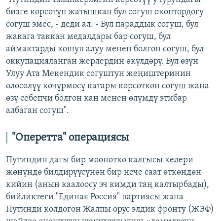
бизге көрсөтүп жатышкан бул согуш окоптордогу
согуш эмес, - деди ал. - Бул параддык согуш, бул
жакага таккан медалдары бар согуш, бул
аймактарды кошуп алуу менен болгон согуш, бул
оккупацияланган жерлердин өкүлдөрү. Бул өзүн
Улуу Ата Мекендик согуштун жеңиштеринин
өлөсөлүү көчүрмөсү катары көрсөткөн согуш жана
өзү себепчи болгон кан менен өлүмдү этибар
албаган согуш".
"Оперетта" операциясы
Путиндин дагы бир мөөнөткө калгысы келери
жөнүндө билдирүүсүнөн бир нече саат өткөндөн
кийин (анын каалоосу эч кимди таң калтырбады),
бийликтеги "Единая Россия" партиясы жана
Путинди колдогон Жалпы орус элдик фронту (ЖЭФ)