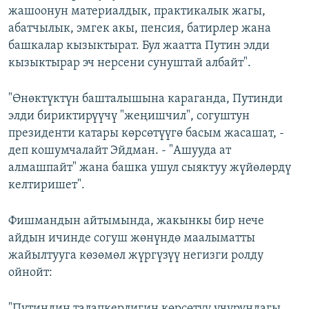
жашоонун материалдык, практикалык жагы,
абатчылык, эмгек акы, пенсия, батирлер жана
башкалар кызыктырат. Бул жаатта Путин элди
кызыктырар эч нерсени сунуштай албайт".
"Өнөктүктүн башталышына караганда, Путинди
элди бириктирүүчү "жеңишчил", согуштун
президенти катары көрсөтүүгө басым жасашат, -
деп кошумчалайт Эйдман. - "Ашууда ат
алмашпайт" жана башка ушул сыяктуу жүйөлөрдү
келтиришет".
Фишмандын айтымында, жакынкы бир нече
айдын ичинде согуш жөнүндө маалыматты
жайылтууга көзөмөл жүргүзүү негизги ролду
ойнойт:
"Путиндин талапкерлигин көрсөтүү учурундагы