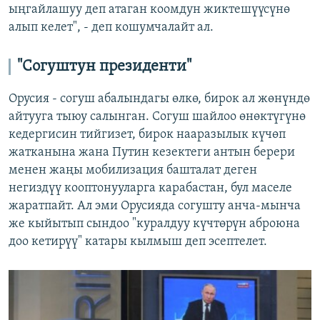
ыңгайлашуу деп атаган коомдун жиктешүүсүнө
алып келет", - деп кошумчалайт ал.
"Согуштун президенти"
Орусия - согуш абалындагы өлкө, бирок ал жөнүндө
айтууга тыюу салынган. Согуш шайлоо өнөктүгүнө
кедергисин тийгизет, бирок нааразылык күчөп
жатканына жана Путин кезектеги антын берери
менен жаңы мобилизация башталат деген
негиздүү кооптонууларга карабастан, бул маселе
жаратпайт. Ал эми Орусияда согушту анча-мынча
же кыйытып сындоо "куралдуу күчтөрүн аброюна
доо кетирүү" катары кылмыш деп эсептелет.