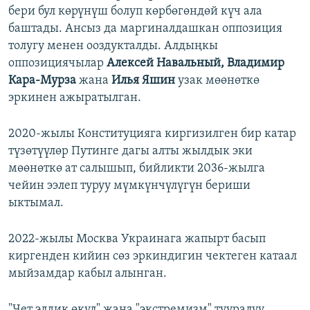
бери бул көрүнүш болуп көрбөгөндөй күч ала
баштады. Ансыз да маргиналдашкан оппозиция
толугу менен ооздукталды. Алдыңкы
оппозициячылар
Алексей Навальный, Владимир
Кара-Мурза
жана
Илья Яшин
узак мөөнөткө
эркинен ажыратылган.
2020-жылы Конституцияга киргизилген бир катар
түзөтүүлөр Путинге дагы алты жылдык эки
мөөнөткө ат салышып, бийликти 2036-жылга
чейин ээлеп туруу мүмкүнчүлүгүн бериши
ыктымал.
2022-жылы Москва Украинага жапырт басып
киргенден кийин сөз эркиндигин чектеген катаал
мыйзамдар кабыл алынган.
"Чет элдик өкүл" жана "экстремизм" тууралуу