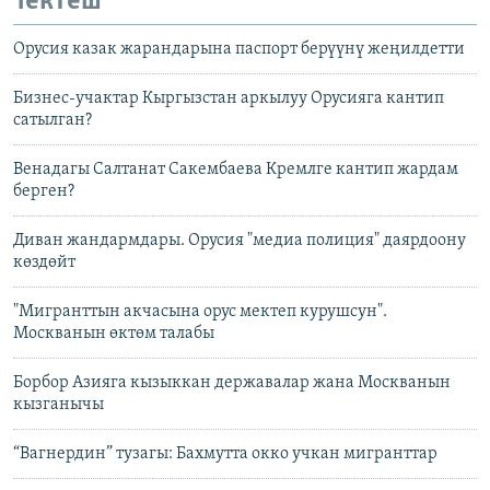
Тектеш
Орусия казак жарандарына паспорт берүүнү жеңилдетти
Бизнес-учактар Кыргызстан аркылуу Орусияга кантип
сатылган?
Венадагы Салтанат Сакембаева Кремлге кантип жардам
берген?
Диван жандармдары. Орусия "медиа полиция" даярдоону
көздөйт
"Мигранттын акчасына орус мектеп курушсун".
Москванын өктөм талабы
Борбор Азияга кызыккан державалар жана Москванын
кызганычы
“Вагнердин” тузагы: Бахмутта окко учкан мигранттар