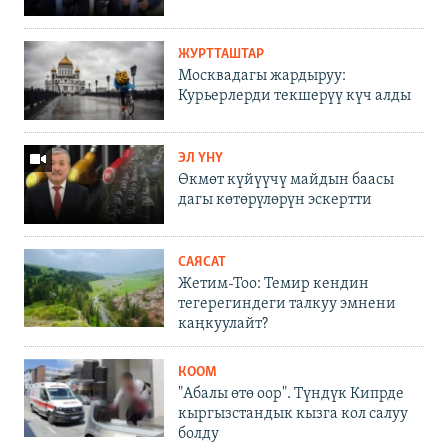
ЖУРТТАШТАР
Москвадагы жардыруу:
Курьерлерди текшерүү күч алды
ЭЛ ҮНҮ
Өкмөт күйүүчү майдын баасы
дагы көтөрүлөрүн эскертти
САЯСАТ
Жетим-Тоо: Темир кендин
тегерегиндеги талкуу эмнени
каңкуулайт?
КООМ
"Абалы өтө оор". Түндүк Кипрде
кыргызстандык кызга кол салуу
болду