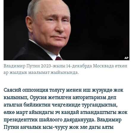
ОНЛАЙН ШЕРИНЕ
ЭЖЕ-СИҢДИЛЕР
АЗАТТЫК+
ЫҢГАЙСЫЗ СУРООЛОР
ЭЕ/АРнун бардык сайттары
Владимир Путин 2023-жылы 14-декабрда Москвада өткөн
ар жылдык маалымат жыйынында.
Саясий оппозиция толугу менен иш жүзүндө жок
кылынып, Орусия жетилген авторитаризм деп
аталган бийликтин чеңгелинде тургандыктан,
өлкө март айындагы эч кандай атаандаштыгы жок
президенттик шайлоого даярданууда. Владимир
Путин анчалык ысы-чуусу жок эле дагы алты