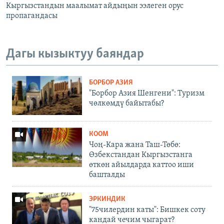
Кыргызстандын маалымат айдыңын ээлеген орус
пропагандасы
Дагы кызыктуу баяндар
БОРБОР АЗИЯ
"Борбор Азия Шенгени": Туризм
чөлкөмдү байытабы?
КООМ
Чоң-Кара жана Таш-Төбө:
Өзбекстандан Кыргызстанга
өткөн айылдарда каттоо иши
башталды
ЭРКИНДИК
"75чилердин каты": Бишкек соту
кандай чечим чыгарат?