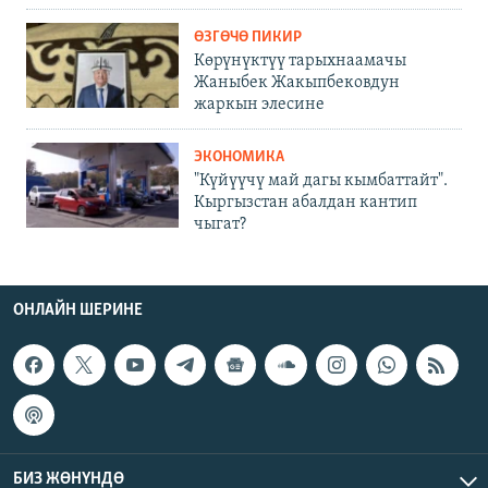
ӨЗГӨЧӨ ПИКИР
Көрүнүктүү тарыхнаамачы
Жаныбек Жакыпбековдун
жаркын элесине
ЭКОНОМИКА
"Күйүүчү май дагы кымбаттайт".
Кыргызстан абалдан кантип
чыгат?
ОНЛАЙН ШЕРИНЕ
БИЗ ЖӨНҮНДӨ