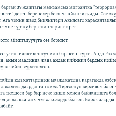
 барган 39 жаштагы мыйзамсыз мигрантка “террориз
акети” деген беренелер боюнча айып тагылды. Сот өк
. Ага чейин швед бийликтери Акиловго карасантайлы
га эмне түрткү бергенин териштирет.
отто айыпталуучуга сөз берилет.
 созулган иликтөө тогуз миң барактан турат. Анда Рах
ин, анын маалында жана андан кийинки бардык кыйм
үнө чейин сүрөттөлгөн.
тайын кызматтарынын маалыматына караганда өзбе
га жалгыз даярданган эмес. Тергөөнүн версиясы боюн
лга тиешеси бар бир нече киши менен байланышта бо
вецияда, калганы чет өлкөлөрдө болгон. Бирок аларды
ылбайт.