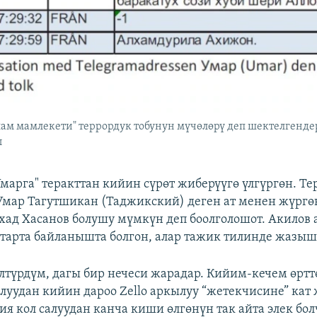
ам мамлекети" террордук тобунун мүчөлөрү деп шектелгенд
ы
Умарга" теракттан кийин сүрөт жиберүүгө үлгүргөн. Те
Умар Тагутшикан (Таджикский) деген ат менен жүргө
ад Хасанов болушу мүмкүн деп боолголошот. Акилов
тарта байланышта болгон, алар тажик тилинде жазыш
лтүрдүм, дагы бир нечеси жарадар. Кийим-кечем өртт
алуудан кийин дароо Zello аркылуу “жетекчисине” кат
я кол салуудан канча киши өлгөнүн так айта элек бол