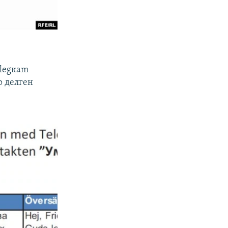
elegкam
р делген