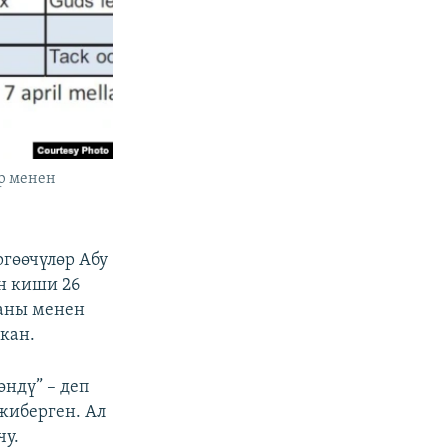
ер менен
ргөөчүлөр Абу
н киши 26
 аны менен
кан.
өндү” – деп
 жиберген. Ал
чу.