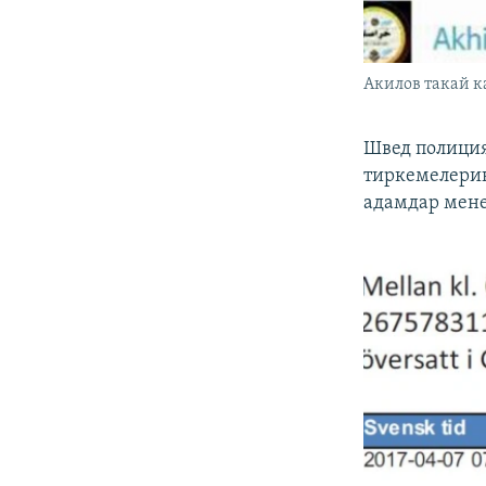
Акилов такай к
Швед полиция
тиркемелерин
адамдар мене