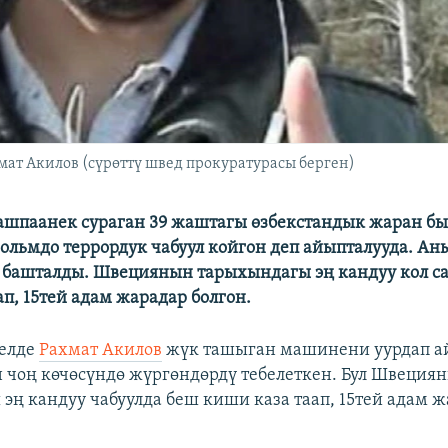
мат Акилов (сүрөттү швед прокуратурасы берген)
шпаанек сураган 39 жаштагы өзбекстандык жаран бы
ольмдо террордук чабуул койгон деп айыпталууда. Ан
башталды. Швециянын тарыхындагы эң кандуу кол са
п, 15тей адам жарадар болгон.
релде
Рахмат Акилов
жүк ташыган машинени уурдап а
 чоң көчөсүндө жүргөндөрдү тебелеткен. Бул Швеция
эң кандуу чабуулда беш киши каза таап, 15тей адам 