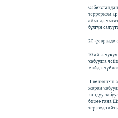
Өзбекстандан
терроризм ар
айында чыгат
бүлгүн салуу
20-февралда с
10 айга чукул
чабуулга чей
майда-чүйдөс
Швециянын а
жаран чабуул
кандуу чабуу
бирөө гана Ш
тергөөдө айт