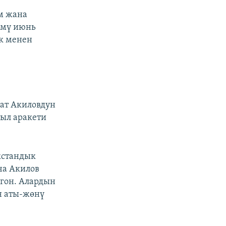
м жана
үмү июнь
к менен
мат Акиловдун
ыл аракети
кстандык
ча Акилов
лгон. Алардын
н аты-жөнү