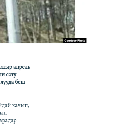
лтыр апрель
ын соту
лууда беш
йдай качып,
нын
жарадар