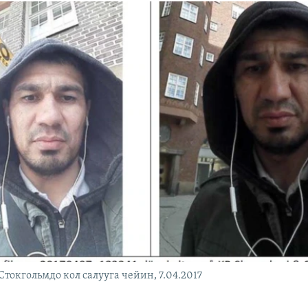
Стокгольмдо кол салууга чейин, 7.04.2017