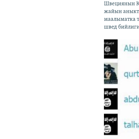
Швециянын К
жайын аныкто
маалыматка т
швед бийлиги