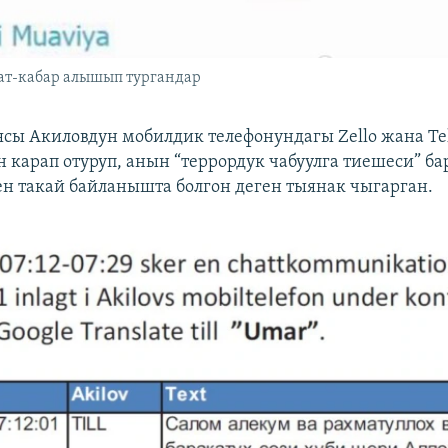
ат-кабар алышып тургандар
сы Акиловдун мобилдик телефонундагы Zello жана T
 карап отуруп, анын “террордук чабуулга тиешеси” ба
н такай байланышта болгон деген тыянак чыгарган.