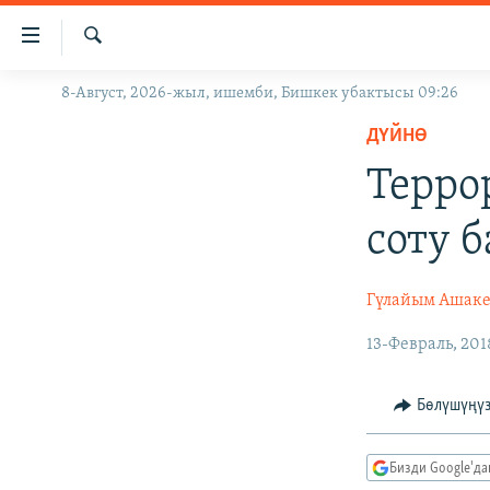
Линктер
Мазмунга
өтүңүз
Издөө
8-Август, 2026-жыл, ишемби, Бишкек убактысы 09:26
ЖАҢЫЛЫКТАР
Навигацияга
өтүңүз
ДҮЙНӨ
КЫРГЫЗСТАН
Издөөгө
Терро
ДҮЙНӨ
КЫРГЫЗСТАН
салыңыз
УКРАИНА
САЯСАТ
ДҮЙНӨ
соту 
АТАЙЫН ИЛИКТӨӨ
ЭКОНОМИКА
БОРБОР АЗИЯ
ТВ ПРОГРАММАЛАР
МАДАНИЯТ
Гүлайым Ашаке
ПОДКАСТ
БҮГҮН АЗАТТЫКТА
13-Февраль, 201
ӨЗГӨЧӨ ПИКИР
ЭКСПЕРТТЕР ТАЛДАЙТ
Бөлүшүңү
БИЗ ЖАНА ДҮЙНӨ
ДАНИСТЕ
Бизди Google'д