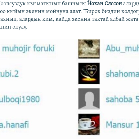
оопсуздук кызматынын башчысы
Йохан Олссон
алард
о кыйын экенин мойнуна алат. ​"Бирок биздин колдог
аянып, алардын ким, кайда экенин тактай албай жатаб
нин өкүлү.