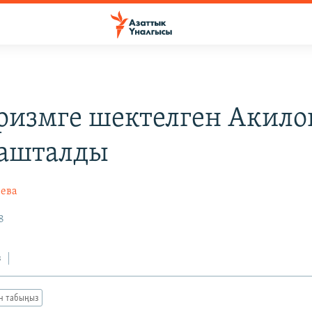
ризмге шектелген Акило
башталды
ева
8
з
ан табыңыз