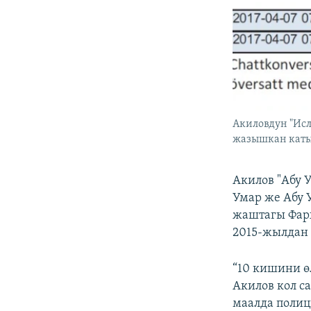
Акиловдун "Исл
жазышкан кат
Акилов "Абу 
Умар же Абу 
жаштагы Фарх
2015-жылдан 
“10 кишини ө
Акилов кол с
маалда полици