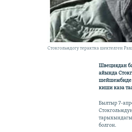
Стокгольмдогу терактка шектелген Рах
Швециядан ба
айында Стокг
шейшембиде 
киши каза таа
Былтыр 7-ап
Cтокгольмдун
тарыхындагы 
болгон.