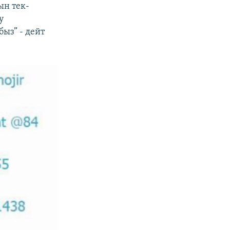
ын тек-
у
ыз” - дейт