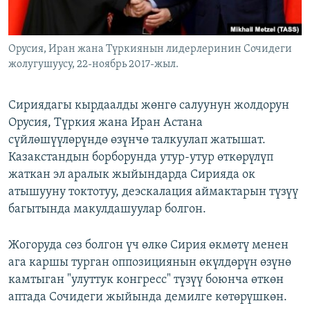
Орусия, Иран жана Түркиянын лидерлеринин Сочидеги
жолугушуусу, 22-ноябрь 2017-жыл.
Сириядагы кырдаалды жөнгө салуунун жолдорун
Орусия, Түркия жана Иран Астана
сүйлөшүүлөрүндө өзүнчө талкуулап жатышат.
Казакстандын борборунда утур-утур өткөрүлүп
жаткан эл аралык жыйындарда Сирияда ок
атышууну токтотуу, деэскалация аймактарын түзүү
багытында макулдашуулар болгон.
Жогоруда сөз болгон үч өлкө Сирия өкмөтү менен
ага каршы турган оппозициянын өкүлдөрүн өзүнө
камтыган "улуттук конгресс" түзүү боюнча өткөн
аптада Сочидеги жыйында демилге көтөрүшкөн.