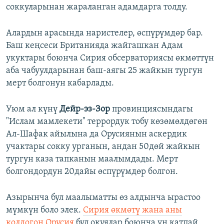
соккуларынан жараланган адамдарга толду.
Алардын арасында наристелер, өспүрүмдөр бар.
Баш кеңсеси Британияда жайгашкан Адам
укуктары боюнча Сирия обсерваториясы өкмөттүн
аба чабуулдарынан баш-аягы 25 жайкын тургун
мерт болгонун кабарлады.
Уюм ал күнү
Дейр-эз-Зор
провинциясындагы
"Ислам мамлекети" террордук тобу көзөмөлдөгөн
Ал-Шафак айылына да Орусиянын аскердик
учактары сокку урганын, андан 50дөй жайкын
тургун каза тапканын маалымдады. Мерт
болгондордун 20дайы өспүрүмдөр болгон.
Азырынча бул маалыматты өз алдынча ырастоо
мүмкүн боло элек.
Сирия өкмөтү жана аны
колдогон Орусия
бул окуялар боюнча үн катпай