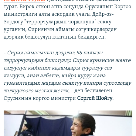
турат. Бирок өткөн апта соңунда Орусиянын Коргоо
министрлиги алты аскердик учагы Дейр-эз-
Зордогу "террорчулардын чордонуна" сокку
урганын, Сириянын аймагы согушкерлерден
дээрлик бошотулуп калганын билдирген.
- Сирия аймагынын дээрлик 98 пайызы
террорчулардан бошотулду. Сирия кризисин жөнгө
салуунун кийинки кадамдары тууралуу сөз
кылууга, анан албетте, кайра куруу жана
гуманитардык жардам сыяктуу кеңири суроолорду
талкуулоого мезгил жетти,
- деп белгилеген
Орусиянын коргоо министри
Сергей Шойгу
.