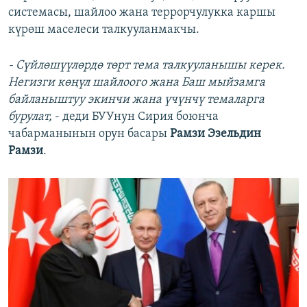
системасы, шайлоо жана террорчулукка каршы
күрөш маселеси талкууланмакчы.
- Сүйлөшүүлөрдө төрт тема талкууланышы керек.
Негизги көңүл шайлоого жана Баш мыйзамга
байланыштуу экинчи жана үчүнчү темаларга
бурулат,
- деди БУУнун Сирия боюнча
чабарманынын орун басары
Рамзи Эзельдин
Рамзи
.