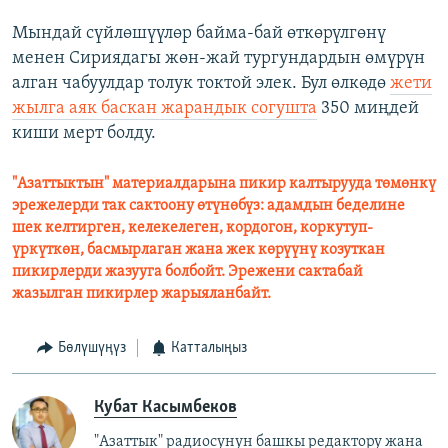
Мындай сүйлөшүүлөр байма-бай өткөрүлгөнү
менен Сириядагы жөн-жай тургундардын өмүрүн
алган чабуулдар толук токтой элек. Бул өлкөдө
жети
жылга аяк баскан жарандык согушта
350 миңдей
киши мерт болду.
"Азаттыктын" материалдарына пикир калтырууда төмөнкү
эрежелерди так сактоону өтүнөбүз: адамдын беделине
шек келтирген, келекелеген, кордогон, коркутуп-
үркүткөн, басмырлаган жана жек көрүүнү козуткан
пикирлерди жазууга болбойт. Эрежени сактабай
жазылган пикирлер жарыяланбайт.
Бөлүшүңүз
Катталыңыз
Кубат Касымбеков
"Азаттык" радиосунун башкы редактору жана