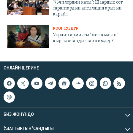
"75чилердин каты": Шаардык сот
тараптардын апелляция арызын
карайт
КООПСУЗДУК
Украин армиясы "жок кылган"
кыргызстандыктар кимдер?
ОНЛАЙН ШЕРИНЕ
БИЗ ЖӨНҮНДӨ
"АЗАТТЫКТЫН" САНДЫГЫ