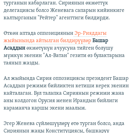
турганын кабарлаган. Сириянын өкмөттүк
делегациясы болсо Женевага сапарын кийинкиге
калтырганын "Рейтер" агенттиги билдирди.
Өткөн аптада оппозициянын
Эр-Рияддагы
жыйынында айтылган билдирүүлөр
Башар
Асаддын
өкмөтүнүн ачуусуна тийген болушу
мүмкүн экенин "Ал-Ватан" гезити өз булактарына
таянып жазды.
Ал жыйында Сирия оппозициясы президент Башар
Асаддын режими бийликтен кетиши керек экенин
кайталаган. Бул талапка Сириянын режими жана
аны колдогон Орусия менен Ирандын бийлиги
караманча каршы экени маалым.
Эгер Женева сүйлөшүүлөрү өтө турган болсо, анда
Сириянын жаңы Конституциясы, башкаруу