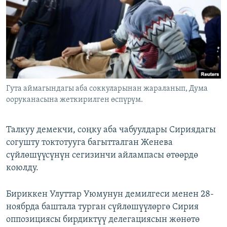
Гута аймагындагы аба соккуларынан жараланып, Дума
ооруканасына жеткирилген өспүрүм.
Талкуу демекчи, соңку аба чабуулдары Сириядагы
согушту токтотууга багытталган Женева
сүйлөшүүсүнүн сегизинчи айлампасы өтөөрдө
коюлду.
Бириккен Улуттар Уюмунун демилгеси менен 28-
ноябрда баштала турган сүйлөшүүлөргө Сирия
оппозициясы бирдиктүү делегациясын жөнөтө