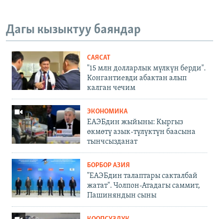
Дагы кызыктуу баяндар
САЯСАТ
"15 млн долларлык мүлкүн берди".
Конгантиевди абактан алып
калган чечим
ЭКОНОМИКА
ЕАЭБдин жыйыны: Кыргыз
өкмөтү азык-түлүктүн баасына
тынчсызданат
БОРБОР АЗИЯ
"ЕАЭБдин талаптары сакталбай
жатат". Чолпон-Атадагы саммит,
Пашиняндын сыны