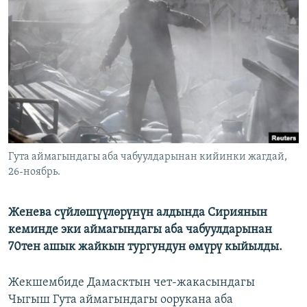
ОНЛАЙН ШЕРИНЕ
ЭЖЕ-СИҢДИЛЕР
АЗАТТЫК+
ЫҢГАЙСЫЗ СУРООЛОР
ЭЕ/АРнун бардык сайттары
Гута аймагындагы аба чабуулдарынан кийинки жагдай,
26-ноябрь.
Женева сүйлөшүүлөрүнүн алдында Сириянын
кеминде эки аймагындагы аба чабуулдарынан
70тен ашык жайкын тургундун өмүрү кыйылды.
Жекшембиде Дамасктын чет-жакасындагы
Чыгыш Гута аймагындагы оорукана аба