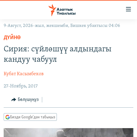
Линктер
Мазмунга
өтүңүз
9-Август, 2026-жыл, жекшемби, Бишкек убактысы 04:06
Навигацияга
ЖАҢЫЛЫКТАР
өтүңүз
ДҮЙНӨ
КЫРГЫЗСТАН
Издөөгө
Сирия: сүйлөшүү алдындагы
салыңыз
ДҮЙНӨ
КЫРГЫЗСТАН
кандуу чабуул
УКРАИНА
САЯСАТ
ДҮЙНӨ
Кубат Касымбеков
АТАЙЫН ИЛИКТӨӨ
ЭКОНОМИКА
БОРБОР АЗИЯ
27-Ноябрь, 2017
ТВ ПРОГРАММАЛАР
МАДАНИЯТ
ПОДКАСТ
БҮГҮН АЗАТТЫКТА
Бөлүшүңүз
ӨЗГӨЧӨ ПИКИР
ЭКСПЕРТТЕР ТАЛДАЙТ
Бизди Google'дан табыңыз
БИЗ ЖАНА ДҮЙНӨ
Русский
ДАНИСТЕ