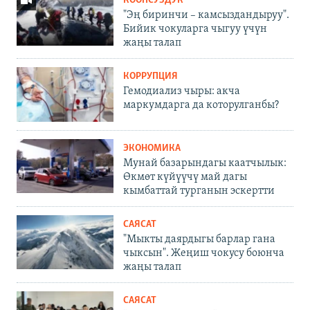
КООПСУЗДУК
"Эң биринчи – камсыздандыруу".
Бийик чокуларга чыгуу үчүн
жаңы талап
КОРРУПЦИЯ
Гемодиализ чыры: акча
маркумдарга да которулганбы?
ЭКОНОМИКА
Мунай базарындагы каатчылык:
Өкмөт күйүүчү май дагы
кымбаттай турганын эскертти
САЯСАТ
"Мыкты даярдыгы барлар гана
чыксын". Жеңиш чокусу боюнча
жаңы талап
САЯСАТ