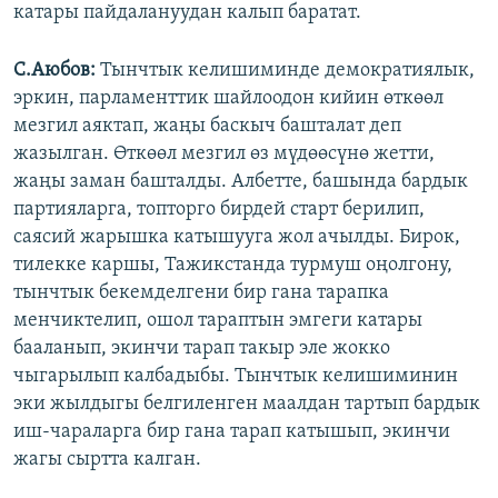
катары пайдалануудан калып баратат.
С.Аюбов:
Тынчтык келишиминде демократиялык,
эркин, парламенттик шайлоодон кийин өткөөл
мезгил аяктап, жаңы баскыч башталат деп
жазылган. Өткөөл мезгил өз мүдөөсүнө жетти,
жаңы заман башталды. Албетте, башында бардык
партияларга, топторго бирдей старт берилип,
саясий жарышка катышууга жол ачылды. Бирок,
тилекке каршы, Тажикстанда турмуш оңолгону,
тынчтык бекемделгени бир гана тарапка
менчиктелип, ошол тараптын эмгеги катары
бааланып, экинчи тарап такыр эле жокко
чыгарылып калбадыбы. Тынчтык келишиминин
эки жылдыгы белгиленген маалдан тартып бардык
иш-чараларга бир гана тарап катышып, экинчи
жагы сыртта калган.