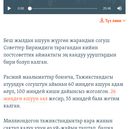
0:00
25:46
Түз линк
Беш жылдан ашуун жүргөн жарандык согуш
Советтер Биримдиги тарагандан кийин
постсоветтик аймактагы эң кандуу уруштардын
бири болуп калган.
Расмий маалыматтар боюнча, Тажикстандагы
атуулдук согуштун айынан 60 миңден ашуун адам
өлүп, 100 миңдей киши дайынсыз жоголгон.
26
миңден ашуун аял
жесир, 55 миңдей бала жетим
калган.
Миллиондогон тажикстандыктар кара жанын
сактап калуу үчүн өз үй-жайын таштап, башка