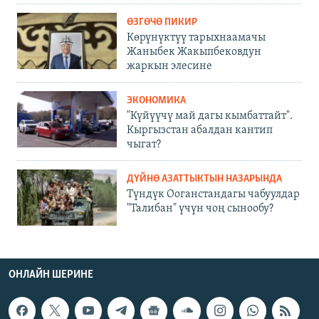
ӨЗГӨЧӨ ПИКИР
Көрүнүктүү тарыхнаамачы
Жаныбек Жакыпбековдун
жаркын элесине
ЭКОНОМИКА
"Күйүүчү май дагы кымбаттайт".
Кыргызстан абалдан кантип
чыгат?
ДҮЙНӨ АЗАТТЫКТЫН НАЗАРЫНДА
Түндүк Ооганстандагы чабуулдар
"Талибан" үчүн чоң сынообу?
ОНЛАЙН ШЕРИНЕ