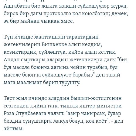
Ашгабатта бир жылга жакын сүйлөшүүлөр жүрүп,
бирок бир дагы протоколго кол коюлбаган; демек,
эч бир майнап чыккан эмес.
Түн ичинде жаатташкан тараптардын
жетекчилерин Бишкекке алып келдим,
кезиктирдик, сүйлөштүк, кайра алып кеттик.
Андан сырткары алардын жетекчилери дагы "биз
бул маселе боюнча аягына чейин турабыз, бул
маселе боюнча сүйлөшүүгө барабыз" деп такай
мага маалымат берип турушту.
Төрт жыл ичинде алардын бышып-жетилгенин
сезгенден кийин гана тышкы иштер министри
Роза Отунбаевага чалып: "азыр чакырсак, булар
биздин сунуштарга макул болуп, кол коёт", - деп
айттым.