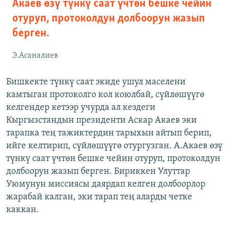
Акаев өзү түнкү саат үчтөн бешке чейин
отуруп, протоколдун долбоорун жазып
берген.
Э.Асаналиев
Бишкекте түнкү саат экиде ушул маселени
камтыган протоколго кол коюлбай, сүйлөшүүгө
келгендер кетээр учурда ал кездеги
Кыргызстандын президенти Аскар Акаев эки
тарапка тең тажиктердин тарыхын айтып берип,
ийге келтирип, сүйлөшүүгө отургузган. А.Акаев өзү
түнкү саат үчтөн бешке чейин отуруп, протоколдун
долбоорун жазып берген. Бириккен Улуттар
Уюмунун миссиясы даярдап келген долбоорлор
жарабай калган, эки тарап тең аларды четке
каккан.