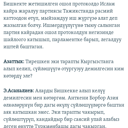
Бишкекте жетишилген ошол протоколдо Ислам
кайра жаралуу партиясы Тажикстанда расмий
каттоодон өтүп, мыйзамдуу иш жүргүзө алат деп
жазылган болчу. Ишмердүүлүгүнө тыюу салынган
партия кайрадан ошол протоколдун негизинде
шайлоого катышып, парламентке барып, легалдуу
иштей баштаган.
Азаттык:
Тирешкен эки тарапты Кыргызстанга
алып келип, сүйлөшүүгө отургузуу демилгесин ким
көтөрдү эле?
Э.Асаналиев:
Аларды Бишкекке алып келүү
демилгесин мен көтөргөм. Анткени Борбор Азия
өлкөлөрүнүн бир дагы өкүлү сүйлөшүүлөргө баштан
аяк катышкан эмес. Эки тарапты чакырып,
сүйлөштүрүп, кандайдыр бир саясий упай алабыз
деген өңүттө Түркмөнбашы дагы чакырган.