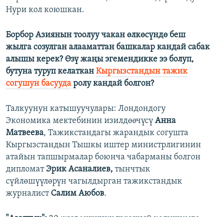
Нури кол коюшкан.
Борбор Азиянын тоолуу чакан өлкөсүндө беш
жылга созулган алааматтан башкалар кандай сабак
алышы керек? Өзү жаңы эгемендикке ээ болуп,
бутуна туруп келаткан
Кыргызстандын тажик
согушун басууда
ролу кандай болгон?
Талкуунун катышуучулары: Лондондогу
Экономика мектебинин изилдөөчүсү
Анна
Матвеева
, Тажикстандагы жарандык согушта
Кыргызстандын Тышкы иштер министрлигинин
атайын тапшырмалар боюнча чабарманы болгон
дипломат
Эрик Асаналиев,
тынчтык
сүйлөшүүлөрүн чагылдырган тажикстандык
журналист
Салим Аюбов
.