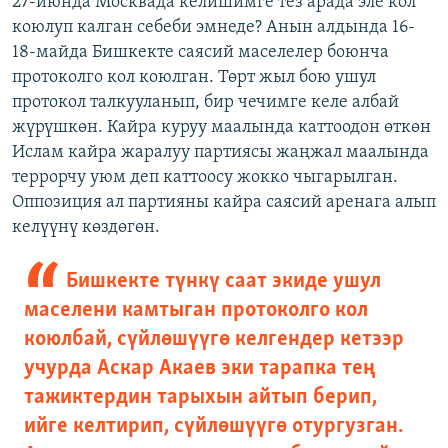
27-июнда Москвада келишимге тез арада эле кол
коюлуп калган себеби эмнеде? Анын алдында 16-
18-майда Бишкекте саясий маселелер боюнча
протоколго кол коюлган. Төрт жыл бою ушул
протокол талкууланып, бир чечимге келе албай
жүрүшкөн. Кайра куруу маалында каттоодон өткөн
Ислам кайра жаралуу партиясы жаңжал маалында
террорчу уюм деп каттоосу жокко чыгарылган.
Оппозиция ал партияны кайра саясий аренага алып
келүүнү көздөгөн.
Бишкекте түнкү саат экиде ушул
маселени камтыган протоколго кол
коюлбай, сүйлөшүүгө келгендер кетээр
учурда Аскар Акаев эки тарапка тең
тажиктердин тарыхын айтып берип,
ийге келтирип, сүйлөшүүгө отургузган.