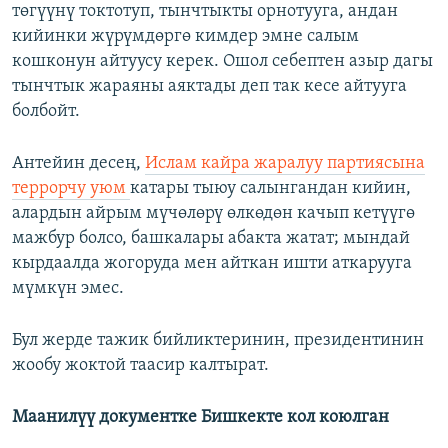
төгүүнү токтотуп, тынчтыкты орнотууга, андан
кийинки жүрүмдөргө кимдер эмне салым
кошконун айтуусу керек. Ошол себептен азыр дагы
тынчтык жараяны аяктады деп так кесе айтууга
болбойт.
Антейин десең,
Ислам кайра жаралуу партиясына
террорчу уюм
катары тыюу салынгандан кийин,
алардын айрым мүчөлөрү өлкөдөн качып кетүүгө
мажбур болсо, башкалары абакта жатат; мындай
кырдаалда жогоруда мен айткан ишти аткарууга
мүмкүн эмес.
Бул жерде тажик бийликтеринин, президентинин
жообу жоктой таасир калтырат.
Маанилүү документке Бишкекте кол коюлган