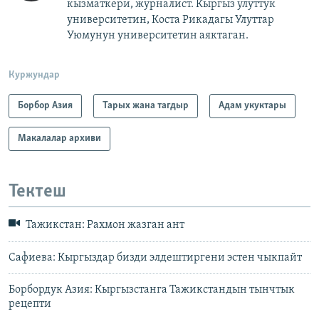
кызматкери, журналист. Кыргыз улуттук
университетин, Коста Рикадагы Улуттар
Уюмунун университетин аяктаган.
Куржундар
Борбор Азия
Тарых жана тагдыр
Адам укуктары
Макалалар архиви
Тектеш
Тажикстан: Рахмон жазган ант
Сафиева: Кыргыздар бизди элдештиргени эстен чыкпайт
Борбордук Азия: Кыргызстанга Тажикстандын тынчтык
рецепти