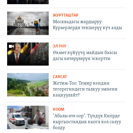
ЖУРТТАШТАР
Москвадагы жардыруу:
Курьерлерди текшерүү күч алды
ЭЛ ҮНҮ
Өкмөт күйүүчү майдын баасы
дагы көтөрүлөрүн эскертти
САЯСАТ
Жетим-Тоо: Темир кендин
тегерегиндеги талкуу эмнени
каңкуулайт?
КООМ
"Абалы өтө оор". Түндүк Кипрде
кыргызстандык кызга кол салуу
болду