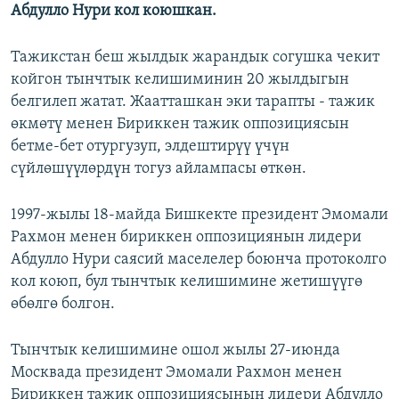
Абдулло Нури кол коюшкан.
Тажикстан беш жылдык жарандык согушка чекит
койгон тынчтык келишиминин 20 жылдыгын
белгилеп жатат. Жаатташкан эки тарапты - тажик
өкмөтү менен Бириккен тажик оппозициясын
бетме-бет отургузуп, элдештирүү үчүн
сүйлөшүүлөрдүн тогуз айлампасы өткөн.
1997-жылы 18-майда Бишкекте президент Эмомали
Рахмон менен бириккен оппозициянын лидери
Абдулло Нури саясий маселелер боюнча протоколго
кол коюп, бул тынчтык келишимине жетишүүгө
өбөлгө болгон.
Тынчтык келишимине ошол жылы 27-июнда
Москвада президент Эмомали Рахмон менен
Бириккен тажик оппозициясынын лидери Абдулло