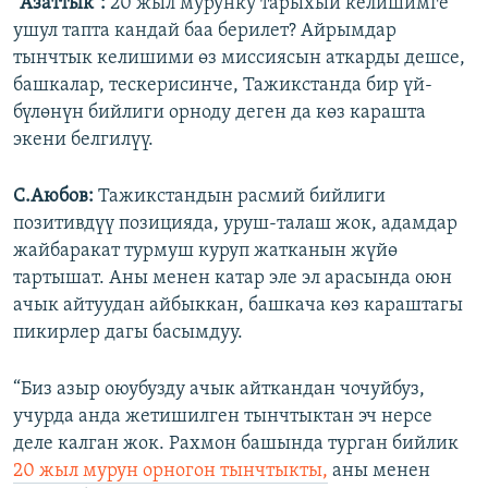
"Азаттык":
20 жыл мурунку тарыхый келишимге
ушул тапта кандай баа берилет? Айрымдар
тынчтык келишими өз миссиясын аткарды дешсе,
башкалар, тескерисинче, Тажикстанда бир үй-
бүлөнүн бийлиги орноду деген да көз карашта
экени белгилүү.
С.Аюбов:
Тажикстандын расмий бийлиги
позитивдүү позицияда, уруш-талаш жок, адамдар
жайбаракат турмуш куруп жатканын жүйө
тартышат. Аны менен катар эле эл арасында оюн
ачык айтуудан айбыккан, башкача көз караштагы
пикирлер дагы басымдуу.
“Биз азыр оюубузду ачык айткандан чочуйбуз,
учурда анда жетишилген тынчтыктан эч нерсе
деле калган жок. Рахмон башында турган бийлик
20 жыл мурун орногон тынчтыкты,
аны менен