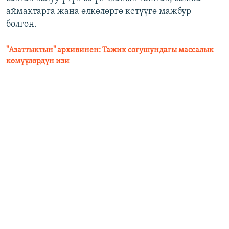
аймактарга жана өлкөлөргө кетүүгө мажбур
болгон.
"Азаттыктын" архивинен: Тажик согушундагы массалык
көмүүлөрдүн изи