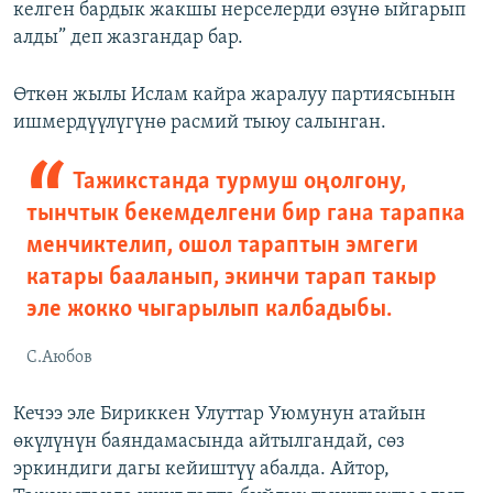
келген бардык жакшы нерселерди өзүнө ыйгарып
алды” деп жазгандар бар.
Өткөн жылы Ислам кайра жаралуу партиясынын
ишмердүүлүгүнө расмий тыюу салынган.
Тажикстанда турмуш оңолгону,
тынчтык бекемделгени бир гана тарапка
менчиктелип, ошол тараптын эмгеги
катары бааланып, экинчи тарап такыр
эле жокко чыгарылып калбадыбы.
С.Аюбов
Кечээ эле Бириккен Улуттар Уюмунун атайын
өкүлүнүн баяндамасында айтылгандай, сөз
эркиндиги дагы кейиштүү абалда. Айтор,