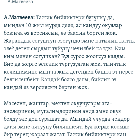
А.Матвеева
А.Матвеева:
Тажик бийликтери бүгүнкү да,
мындан 10 жыл мурда деле, ал кандуу окуялар
боюнча өз версиясын, өз баасын берген жок.
Жарандык согуштун өзөгүндө эмне катылып жатты
эле? деген сырдын түйүнү чечилбей калды. Ким
ким менен согушкан? Бул суроо жоопсуз калды.
Бир да жерге эстелик тургузулган жок, тынчтык
келишимине мынча жыл дегенден башка эч нерсе
белгиленбейт. Кандай болсо дагы, бийлик эч
кандай өз версиясын берген жок.
Маселен, жаштар, мектеп окуучулары ата-
энелеринен, мугалимдеринен анда эмне окуя
болду эле деп сурашат да. Мындай учурда чоңдор
дагы эмне айтууну билишпейт. Бул жерде коомдо
бир терең жараат жатат. Тажик бийликтери кан