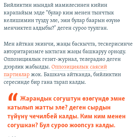
Бийликтин мындай мамилесинен кийин
карапайым элде “булар ким менен тынчтык
келишимин түздү эле, эми булар баарын өзүнө
менчиктеп алдыбы?" деген суроо туулган.
Мен айткан экинчи, жаңы баскычта, тескерисинче
авторитаризмге ыктаган жаңы башкаруу орноду.
Оппозициялык гезит-журнал, телерадио деген
дээрлик жабылды.
Оппозициялык саясий
партиялар
жок. Башкача айтканда, бийликтин
сересинде бир гана тарап калды.
Жарандык согуштун өзөгүндө эмне
катылып жатты эле? деген сырдын
түйүнү чечилбей калды. Ким ким менен
согушкан? Бул суроо жоопсуз калды.