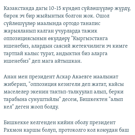
Казакстанда дагы 10-15 күндөп сүйлөшүүлөр жүрдү,
бирок эч бир жыйынтык болгон жок. Ошол
сүйлөшүүлөр маалында ортодо танапис
жарыяланып калган учурларда тажик
оппозициясынын өкүлдөрү "Кыргызстанга
ишенебиз, алардын саясий жетекчилиги эч кимге
тартпай калыс турат, андыктан биз аларга
ишенебиз" деп мага айтышкан.
Анан мен президент Аскар Акаевге маалымат
жиберип, "оппозиция кезигели деп жатат, кайсы
маселелер экенин тактап-талкуулап алып, берки
тарабына сунуштайлы" десем, Бишкектен "алып
кел" деген жооп болду.
Бишкекке келгенден кийин оболу президент
Рахмон каршы болуп, протоколго кол коюудан баш