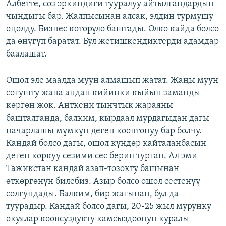
Албетте, сөз эркиндиги тууралуу айтылгандардын
чындыгы бар. Жалпысынан алсак, элдин турмушу
оңолду. Бизнес көтөрүлө баштады. Өлкө кайда болсо
да өнүгүп баратат. Бул жетишкендиктерди адамдар
баалашат.
Ошол эле маалда муун алмашып жатат. Жаңы муун
согушту жана андан кийинки кыйын заманды
көргөн жок. Анткени тынчтык жараяны
башталганда, балким, кырдаал мурдагыдан дагы
начарлашы мүмкүн деген кооптонуу бар болчу.
Кандай болсо дагы, ошол күндөр кайталанбасын
деген коркуу сезими сес берип турган. Ал эми
Тажикстан кандай азап-тозокту башынан
өткөргөнүн билебиз. Азыр болсо ошол сестенүү
солгундады. Балким, бир жагынан, бул да
туурадыр. Кандай болсо дагы, 20-25 жыл мурунку
окуялар коопсуздукту камсыздоонун куралы