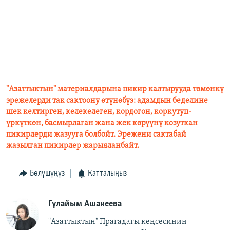
"Азаттыктын" материалдарына пикир калтырууда төмөнкү
эрежелерди так сактоону өтүнөбүз: адамдын беделине
шек келтирген, келекелеген, кордогон, коркутуп-
үркүткөн, басмырлаган жана жек көрүүнү козуткан
пикирлерди жазууга болбойт. Эрежени сактабай
жазылган пикирлер жарыяланбайт.
Бөлүшүңүз
Катталыңыз
Гүлайым Ашакеева
"Азаттыктын" Прагадагы кеңсесинин