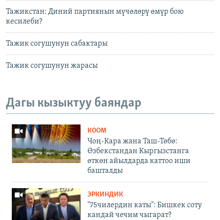
Тажикстан: Диний партиянын мүчөлөрү өмүр бою
кесилеби?
Тажик согушунун сабактары
Тажик согушунун жарасы
Дагы кызыктуу баяндар
КООМ
Чоң-Кара жана Таш-Төбө:
Өзбекстандан Кыргызстанга
өткөн айылдарда каттоо иши
башталды
ЭРКИНДИК
"75чилердин каты": Бишкек соту
кандай чечим чыгарат?