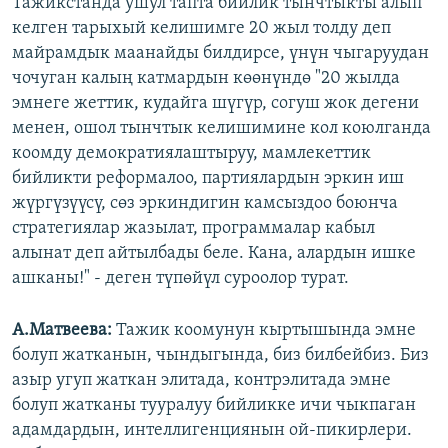
Тажикстанда ушул тапта бийлик тынчтыкты алып
келген тарыхый келишимге 20 жыл толду деп
майрамдык маанайды билдирсе, үнүн чыгаруудан
чочуган калың катмардын көөнүндө "20 жылда
эмнеге жеттик, кудайга шүгүр, согуш жок дегени
менен, ошол тынчтык келишимине кол коюлганда
коомду демократиялаштыруу, мамлекеттик
бийликти реформалоо, партиялардын эркин иш
жүргүзүүсү, сөз эркиндигин камсыздоо боюнча
стратегиялар жазылат, программалар кабыл
алынат деп айтылбады беле. Кана, алардын ишке
ашканы!" - деген түпөйүл суроолор турат.​
А.Матвеева:
Тажик коомунун кыртышында эмне
болуп жатканын, чындыгында, биз билбейбиз. Биз
азыр угуп жаткан элитада, контрэлитада эмне
болуп жатканы тууралуу бийликке ичи чыкпаган
адамдардын, интеллигенциянын ой-пикирлери.