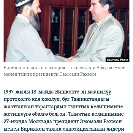
ОНЛАЙН ШЕРИНЕ
ЭЖЕ-СИҢДИЛЕР
АЗАТТЫК+
ЫҢГАЙСЫЗ СУРООЛОР
ЭЕ/АРнун бардык сайттары
Бириккен тажик оппозициясынын лидери Абдулло Нури
менен тажик президенти Эмомали Рахмон
1997-жылы 18-майда Бишкекте эң маанилүү
протоколго кол коюлуп, бул Тажикстандагы
жаатташкан тараптардын тынчтык келишимине
жетишүүгө өбөлгө болгон. Тынчтык келишимине
27-июнда Москвада президент Эмомали Рахмон
менен Бириккен тажик оппозициясынын лидери