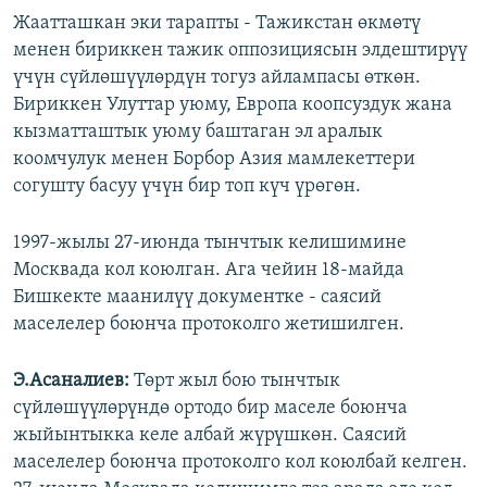
Жаатташкан эки тарапты - Тажикстан өкмөтү
менен бириккен тажик оппозициясын элдештирүү
үчүн сүйлөшүүлөрдүн тогуз айлампасы өткөн.
Бириккен Улуттар уюму, Европа коопсуздук жана
кызматташтык уюму баштаган эл аралык
коомчулук менен Борбор Азия мамлекеттери
согушту басуу үчүн бир топ күч үрөгөн.
1997-жылы 27-июнда тынчтык келишимине
Москвада кол коюлган. Ага чейин 18-майда
Бишкекте маанилүү документке - саясий
маселелер боюнча протоколго жетишилген.
Э.Асаналиев:
Төрт жыл бою тынчтык
сүйлөшүүлөрүндө ортодо бир маселе боюнча
жыйынтыкка келе албай жүрүшкөн. Саясий
маселелер боюнча протоколго кол коюлбай келген.