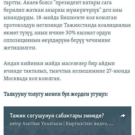
тартты. Акаев болсо "президент катары сага
берилип жаткан акыркы мүмкүнчүлүк" деп аны
ынандырды. 18-майда Бишкекте кол коюлган
протоколдун негизинде Тажикстанда коалициялык
өкмөт түзүү, анын ичине 30% кызмат ордун
оппозициянын өкүлдөрүнө берүү чечимине
жетишилген.
Андан кийинки майда маселелер бир айдын
ичинде такталып, тынчтык келишимине 27-июнда
Москвада кол коюлган.
Талкууну толугу менен бул жерден угуңуз:
Тажик согушунун сабактары эмнеде?
автор
Азаттык Үналгысы | Кыргызстан: видео, фото, кабарлар
No media source currently available