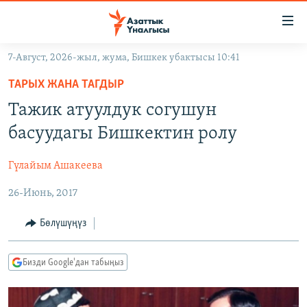
Линктер
Мазмунга
өтүңүз
7-Август, 2026-жыл, жума, Бишкек убактысы 10:41
Навигацияга
ЖАҢЫЛЫКТАР
өтүңүз
ТАРЫХ ЖАНА ТАГДЫР
КЫРГЫЗСТАН
Издөөгө
Тажик атуулдук согушун
салыңыз
ДҮЙНӨ
КЫРГЫЗСТАН
басуудагы Бишкектин ролу
УКРАИНА
САЯСАТ
ДҮЙНӨ
Гүлайым Ашакеева
АТАЙЫН ИЛИКТӨӨ
ЭКОНОМИКА
БОРБОР АЗИЯ
26-Июнь, 2017
ТВ ПРОГРАММАЛАР
МАДАНИЯТ
ПОДКАСТ
БҮГҮН АЗАТТЫКТА
Бөлүшүңүз
ӨЗГӨЧӨ ПИКИР
ЭКСПЕРТТЕР ТАЛДАЙТ
Бизди Google'дан табыңыз
БИЗ ЖАНА ДҮЙНӨ
Русский
ДАНИСТЕ