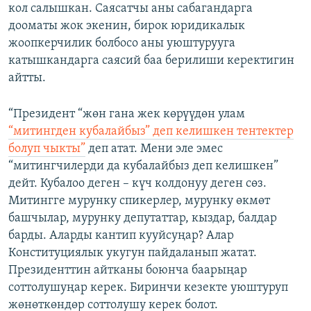
кол салышкан. Саясатчы аны сабагандарга
дооматы жок экенин, бирок юридикалык
жоопкерчилик болбосо аны уюштурууга
катышкандарга саясий баа берилиши керектигин
айтты.
“Президент “жөн гана жек көрүүдөн улам
“митингден кубалайбыз” деп келишкен тентектер
болуп чыкты”
деп атат. Мени эле эмес
“митингчилерди да кубалайбыз деп келишкен”
дейт. Кубалоо деген – күч колдонуу деген сөз.
Митингге мурунку спикерлер, мурунку өкмөт
башчылар, мурунку депутаттар, кыздар, балдар
барды. Аларды кантип кууйсуңар? Алар
Конституциялык укугун пайдаланып жатат.
Президенттин айтканы боюнча баарыңар
соттолушуңар керек. Биринчи кезекте уюштуруп
жөнөткөндөр соттолушу керек болот.