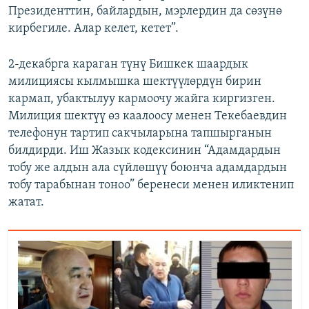
Президенттин, байлардын, мэрлердин да сөзүнө
кирбегиле. Алар келет, кетет”.
2-декабрга караган түнү Бишкек шаардык
милициясы кылмышка шектүүлөрдүн бирин
кармап, убактылуу кармоочу жайга киргизген.
Милиция шектүү өз каалоосу менен Текебаевдин
телефонун тартип сакчыларына тапшырганын
билдирди. Иш Жазык кодексинин “Адамдардын
тобу же алдын ала сүйлөшүү боюнча адамдардын
тобу тарабынан тоноо” беренеси менен иликтенип
жатат.