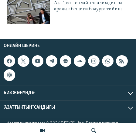
Ала-Тоо – онлайн таалимдин эл
аралык бешиги болууга тийиш
ОНЛАЙН ШЕРИНЕ
БИЗ ЖӨНҮНДӨ
"АЗАТТЫКТЫН" САНДЫГЫ
Азаттык үналгысы © 2026 RFE/RL, Inc. Бардык укуктар
корголгон.