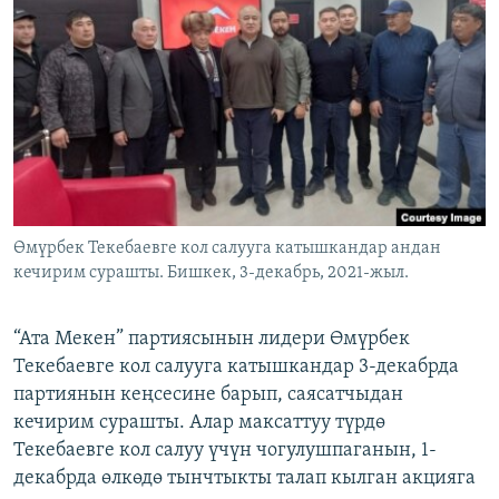
ОНЛАЙН ШЕРИНЕ
ЭЖЕ-СИҢДИЛЕР
АЗАТТЫК+
ЫҢГАЙСЫЗ СУРООЛОР
ЭЕ/АРнун бардык сайттары
Өмүрбек Текебаевге кол салууга катышкандар андан
кечирим сурашты. Бишкек, 3-декабрь, 2021-жыл.
“Ата Мекен” партиясынын лидери Өмүрбек
Текебаевге кол салууга катышкандар 3-декабрда
партиянын кеңсесине барып, саясатчыдан
кечирим сурашты. Алар максаттуу түрдө
Текебаевге кол салуу үчүн чогулушпаганын, 1-
декабрда өлкөдө тынчтыкты талап кылган акцияга