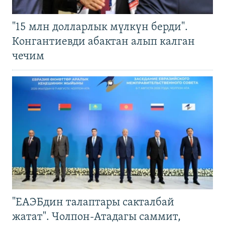
"15 млн долларлык мүлкүн берди".
Конгантиевди абактан алып калган
чечим
"ЕАЭБдин талаптары сакталбай
жатат". Чолпон-Атадагы саммит,