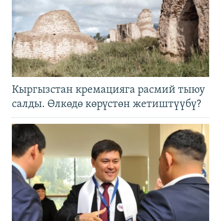
Кыргызстан кремацияга расмий тыюу
салды. Өлкөдө көрүстөн жетиштүүбү?