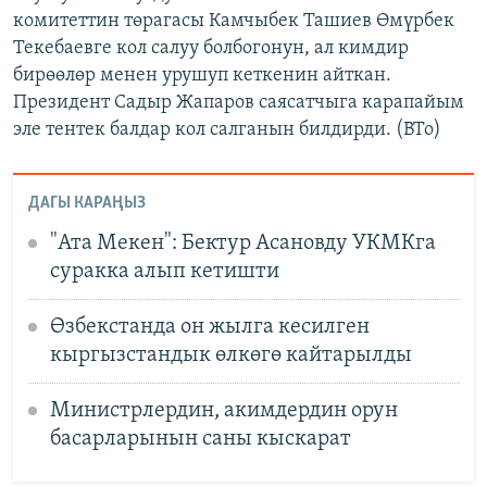
комитеттин төрагасы Камчыбек Ташиев Өмүрбек
Текебаевге кол салуу болбогонун, ал кимдир
бирөөлөр менен урушуп кеткенин айткан.
Президент Садыр Жапаров саясатчыга карапайым
эле тентек балдар кол салганын билдирди. (BTo)
ДАГЫ КАРАҢЫЗ
"Ата Мекен": Бектур Асановду УКМКга
суракка алып кетишти
Өзбекстанда он жылга кесилген
кыргызстандык өлкөгө кайтарылды
Министрлердин, акимдердин орун
басарларынын саны кыскарат