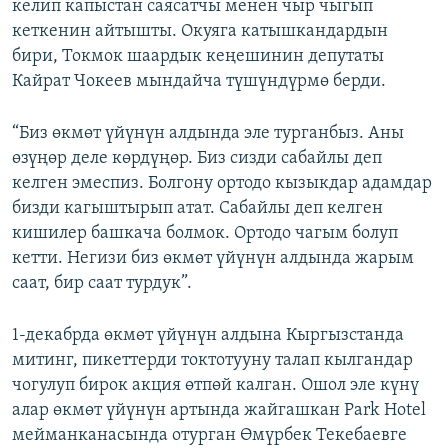
келип капыстан саясатчы менен чыр чыгып
кеткенин айтышты. Окуяга катышкандардын
бири, Токмок шаардык кеңешинин депутаты
Кайрат Чокеев мындайча түшүндүрмө берди.
“Биз өкмөт үйүнүн алдында эле турганбыз. Аны
өзүңөр деле көрдүңөр. Биз сизди сабайлы деп
келген эмеспиз. Болгону ортодо кызыкдар адамдар
бизди кагыштырып атат. Сабайлы деп келген
кишилер башкача болмок. Ортодо чагым болуп
кетти. Негизи биз өкмөт үйүнүн алдында жарым
саат, бир саат турдук”.
1-декабрда өкмөт үйүнүн алдына Кыргызстанда
митинг, пикеттерди токтотууну талап кылгандар
чогулуп бирок акция өтпөй калган. Ошол эле күнү
алар өкмөт үйүнүн артында жайгашкан Park Hotel
мейманканасында отурган Өмүрбек Текебаевге