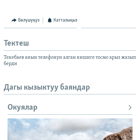
Бөлүшүңүз
Катталыңыз
Тектеш
Текебаев анын телефонун алган кишиге тосмо арыз жазып
берди
Дагы кызыктуу баяндар
Окуялар