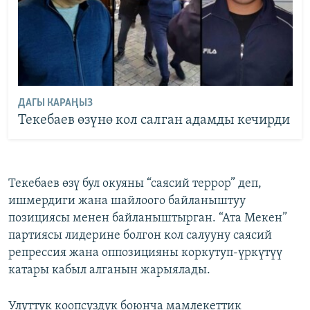
ДАГЫ КАРАҢЫЗ
Текебаев өзүнө кол салган адамды кечирди
Текебаев өзү бул окуяны “саясий террор” деп,
ишмердиги жана шайлоого байланыштуу
позициясы менен байланыштырган. “Ата Мекен”
партиясы лидерине болгон кол салууну саясий
репрессия жана оппозицияны коркутуп-үркүтүү
катары кабыл алганын жарыялады.
Улуттук коопсуздук боюнча мамлекеттик