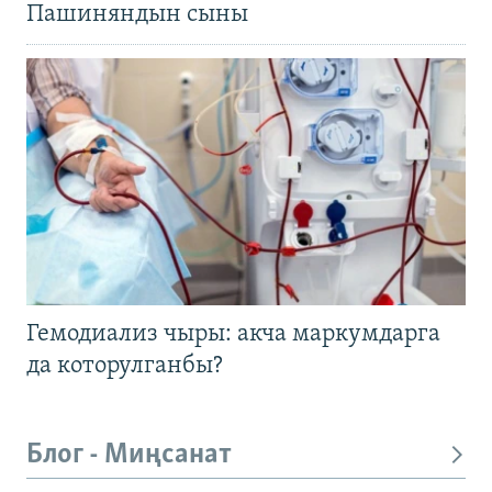
Пашиняндын сыны
Гемодиализ чыры: акча маркумдарга
да которулганбы?
Блог - Миңсанат