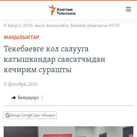
Линктер
Мазмунга
өтүңүз
9-Август, 2026-жыл, жекшемби, Бишкек убактысы 00:57
Навигацияга
ЖАҢЫЛЫКТАР
өтүңүз
ЖАҢЫЛЫКТАР
КЫРГЫЗСТАН
Издөөгө
Текебаевге кол салууга
салыңыз
ДҮЙНӨ
КЫРГЫЗСТАН
катышкандар саясатчыдан
УКРАИНА
САЯСАТ
ДҮЙНӨ
кечирим сурашты
АТАЙЫН ИЛИКТӨӨ
ЭКОНОМИКА
БОРБОР АЗИЯ
3-Декабрь, 2021
ТВ ПРОГРАММАЛАР
МАДАНИЯТ
Бөлүшүңүз
ПОДКАСТ
БҮГҮН АЗАТТЫКТА
ӨЗГӨЧӨ ПИКИР
ЭКСПЕРТТЕР ТАЛДАЙТ
Бизди Google'дан табыңыз
БИЗ ЖАНА ДҮЙНӨ
Русский
ДАНИСТЕ