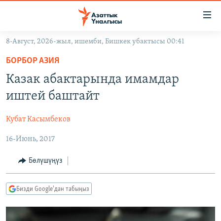
Линктер
Мазмунга
өтүңүз
8-Август, 2026-жыл, ишемби, Бишкек убактысы 00:41
Навигацияга
ЖАҢЫЛЫКТАР
өтүңүз
БОРБОР АЗИЯ
КЫРГЫЗСТАН
Издөөгө
Казак абактарында имамдар
салыңыз
ДҮЙНӨ
КЫРГЫЗСТАН
иштей баштайт
УКРАИНА
САЯСАТ
ДҮЙНӨ
Кубат Касымбеков
АТАЙЫН ИЛИКТӨӨ
ЭКОНОМИКА
БОРБОР АЗИЯ
16-Июнь, 2017
ТВ ПРОГРАММАЛАР
МАДАНИЯТ
ПОДКАСТ
БҮГҮН АЗАТТЫКТА
Бөлүшүңүз
ӨЗГӨЧӨ ПИКИР
ЭКСПЕРТТЕР ТАЛДАЙТ
Бизди Google'дан табыңыз
БИЗ ЖАНА ДҮЙНӨ
Русский
ДАНИСТЕ