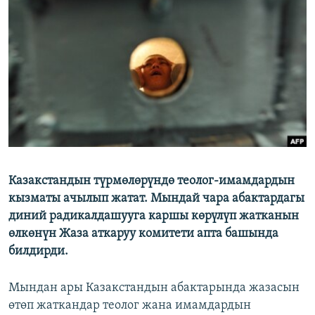
ОНЛАЙН ШЕРИНЕ
ЭЖЕ-СИҢДИЛЕР
АЗАТТЫК+
ЫҢГАЙСЫЗ СУРООЛОР
ЭЕ/АРнун бардык сайттары
Казакстандын түрмөлөрүндө теолог-имамдардын
кызматы ачылып жатат. Мындай чара абактардагы
диний радикалдашууга каршы көрүлүп жатканын
өлкөнүн Жаза аткаруу комитети апта башында
билдирди.
Мындан ары Казакстандын абактарында жазасын
өтөп жаткандар теолог жана имамдардын