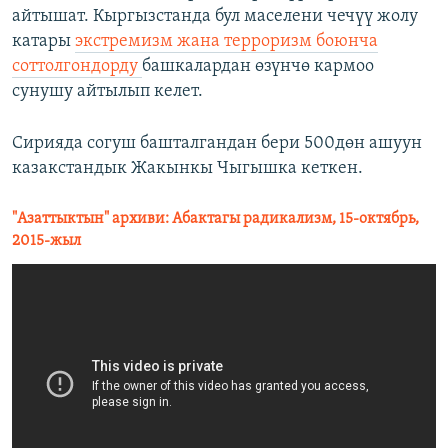
айтышат. Кыргызстанда бул маселени чечүү жолу
катары
экстремизм жана терроризм боюнча
соттолгондорду
башкалардан өзүнчө кармоо
сунушу айтылып келет.
Сирияда согуш башталгандан бери 500дөн ашуун
казакстандык Жакынкы Чыгышка кеткен.
"Азаттыктын" архиви: Абактагы радикализм, 15-октябрь,
2015-жыл