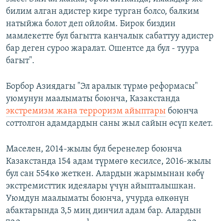
билим алган адистер кире турган болсо, балким
натыйжа болот деп ойлойм. Бирок биздин
мамлекетте бул багытта канчалык сабаттуу адистер
бар деген суроо жаралат. Ошентсе да бул - туура
багыт".
Борбор Азиядагы "Эл аралык түрмө реформасы"
уюмунун маалыматы боюнча, Казакстанда
экстремизм жана терроризм айыптары
боюнча
соттолгон адамдардын саны жыл сайын өсүп келет.
Маселен, 2014-жылы бул беренелер боюнча
Казакстанда 154 адам түрмөгө кесилсе, 2016-жылы
бул сан 554кө жеткен. Алардын жарымынан көбү
экстремисттик идеялары үчүн айыпталышкан.
Уюмдун маалыматы боюнча, учурда өлкөнүн
абактарында 3,5 миң динчил адам бар. Алардын