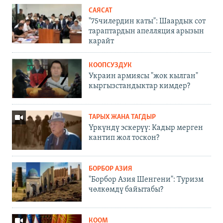
САЯСАТ
"75чилердин каты": Шаардык сот
тараптардын апелляция арызын
карайт
КООПСУЗДУК
Украин армиясы "жок кылган"
кыргызстандыктар кимдер?
ТАРЫХ ЖАНА ТАГДЫР
Үркүндү эскерүү: Кадыр мерген
кантип жол тоскон?
БОРБОР АЗИЯ
"Борбор Азия Шенгени": Туризм
чөлкөмдү байытабы?
КООМ