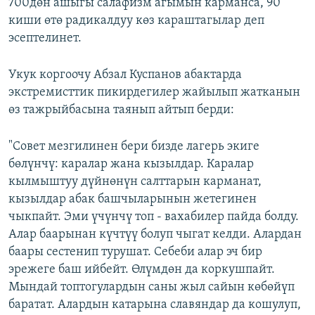
700дөн ашыгы салафизм агымын карманса, 90
киши өтө радикалдуу көз караштагылар деп
эсептелинет.
Укук коргоочу Абзал Куспанов абактарда
экстремисттик пикирдегилер жайылып жатканын
өз тажрыйбасына таянып айтып берди:
"Совет мезгилинен бери бизде лагерь экиге
бөлүнчү: каралар жана кызылдар. Каралар
кылмыштуу дүйнөнүн салттарын карманат,
кызылдар абак башчыларынын жетегинен
чыкпайт. Эми үчүнчү топ - вахабилер пайда болду.
Алар баарынан күчтүү болуп чыгат келди. Алардан
баары сестенип турушат. Себеби алар эч бир
эрежеге баш ийбейт. Өлүмдөн да коркушпайт.
Мындай топтогулардын саны жыл сайын көбөйүп
баратат. Алардын катарына славяндар да кошулуп,