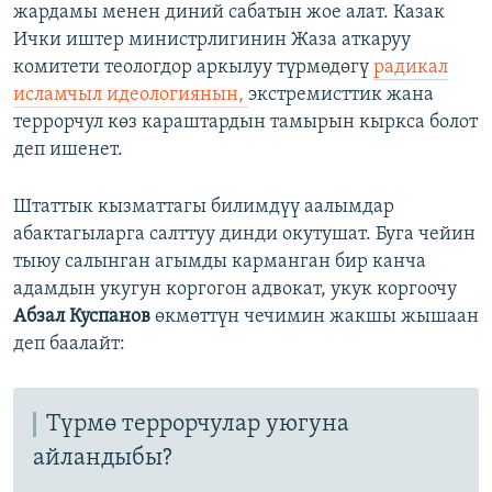
жардамы менен диний сабатын жое алат. Казак
Ички иштер министрлигинин Жаза аткаруу
комитети теологдор аркылуу түрмөдөгү
радикал
исламчыл идеологиянын,
экстремисттик жана
террорчул көз караштардын тамырын кыркса болот
деп ишенет.
Штаттык кызматтагы билимдүү аалымдар
абактагыларга салттуу динди окутушат. Буга чейин
тыюу салынган агымды карманган бир канча
адамдын укугун коргогон адвокат, укук коргоочу
Абзал Куспанов
өкмөттүн чечимин жакшы жышаан
деп баалайт:
Түрмө террорчулар уюгуна
айландыбы?