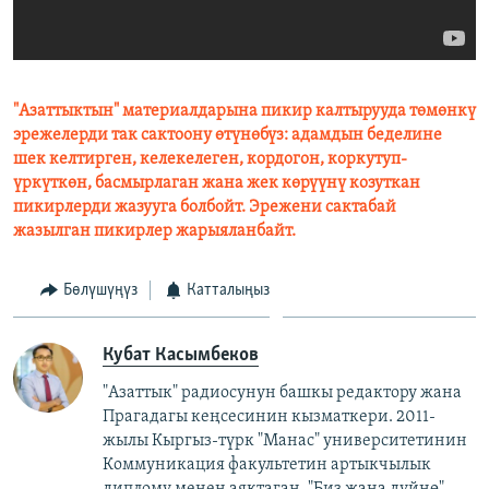
"Азаттыктын" материалдарына пикир калтырууда төмөнкү
эрежелерди так сактоону өтүнөбүз: адамдын беделине
шек келтирген, келекелеген, кордогон, коркутуп-
үркүткөн, басмырлаган жана жек көрүүнү козуткан
пикирлерди жазууга болбойт. Эрежени сактабай
жазылган пикирлер жарыяланбайт.
Бөлүшүңүз
Катталыңыз
Кубат Касымбеков
"Азаттык" радиосунун башкы редактору жана
Прагадагы кеңсесинин кызматкери. 2011-
жылы Кыргыз-түрк "Манас" университетинин
Коммуникация факультетин артыкчылык
диплому менен аяктаган. "Биз жана дүйнө"