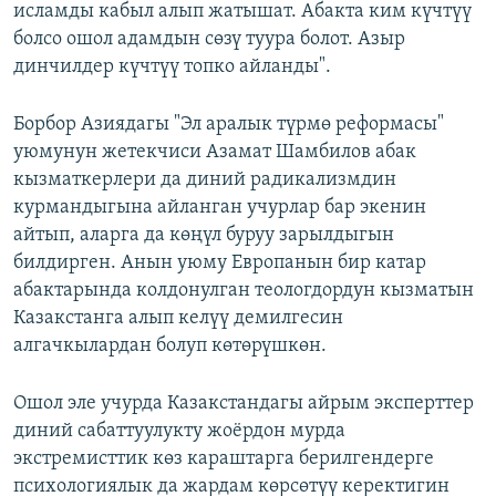
исламды кабыл алып жатышат. Абакта ким күчтүү
болсо ошол адамдын сөзү туура болот. Азыр
динчилдер күчтүү топко айланды".
Борбор Азиядагы "Эл аралык түрмө реформасы"
уюмунун жетекчиси Азамат Шамбилов абак
кызматкерлери да диний радикализмдин
курмандыгына айланган учурлар бар экенин
айтып, аларга да көңүл буруу зарылдыгын
билдирген. Анын уюму Европанын бир катар
абактарында колдонулган теологдордун кызматын
Казакстанга алып келүү демилгесин
алгачкылардан болуп көтөрүшкөн.
Ошол эле учурда Казакстандагы айрым эксперттер
диний сабаттуулукту жоёрдон мурда
экстремисттик көз караштарга берилгендерге
психологиялык да жардам көрсөтүү керектигин