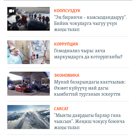
КООПСУЗДУК
"Эң биринчи – камсыздандыруу".
Бийик чокуларга чыгуу үчүн
жаңы талап
КОРРУПЦИЯ
Гемодиализ чыры: акча
маркумдарга да которулганбы?
ЭКОНОМИКА
Мунай базарындагы каатчылык:
Өкмөт күйүүчү май дагы
кымбаттай турганын эскертти
САЯСАТ
"Мыкты даярдыгы барлар гана
чыксын". Жеңиш чокусу боюнча
жаңы талап