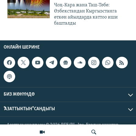
Чоң-Кара жана Таш-Төбө:
Өзбекстандан Кыргызстанга
өткөн айылдарда каттоо иши
башталды
ОНЛАЙН ШЕРИНЕ
БИЗ ЖӨНҮНДӨ
"АЗАТТЫКТЫН" САНДЫГЫ
Азаттык үналгысы © 2026 RFE/RL, Inc. Бардык укуктар
корголгон.