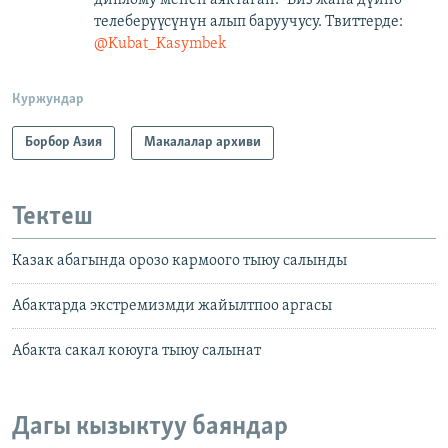
телеберүүсүнүн алып баруучусу. Твиттерде:
@Kubat_Kasymbek
Куржундар
Борбор Азия
Макалалар архиви
Тектеш
Казак абагында орозо кармоого тыюу салынды
Абактарда экстремизмди жайылтпоо аргасы
Абакта сакал коюуга тыюу салынат
Дагы кызыктуу баяндар