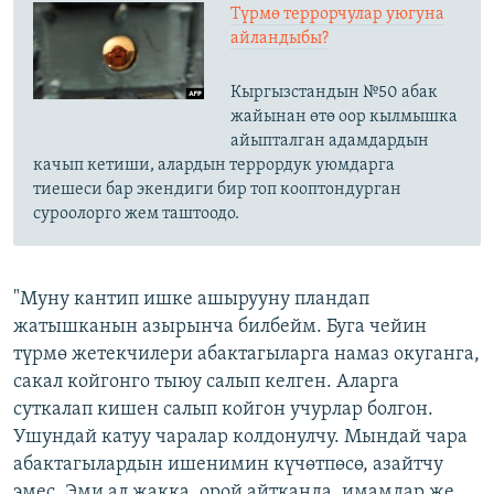
Түрмө террорчулар уюгуна
айландыбы?
Кыргызстандын №50 абак
жайынан өтө оор кылмышка
айыпталган адамдардын
качып кетиши, алардын террордук уюмдарга
тиешеси бар экендиги бир топ кооптондурган
суроолорго жем таштоодо.
"Муну кантип ишке ашырууну пландап
жатышканын азырынча билбейм. Буга чейин
түрмө жетекчилери абактагыларга намаз окуганга,
сакал койгонго тыюу салып келген. Аларга
суткалап кишен салып койгон учурлар болгон.
Ушундай катуу чаралар колдонулчу. Мындай чара
абактагылардын ишенимин күчөтпөсө, азайтчу
эмес. Эми ал жакка, орой айтканда, имамдар же