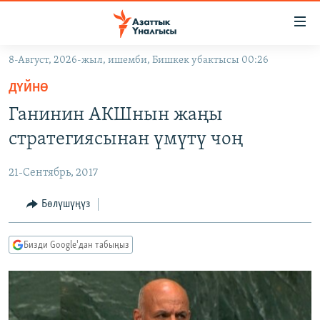
Линктер
Мазмунга
өтүңүз
8-Август, 2026-жыл, ишемби, Бишкек убактысы 00:26
Навигацияга
ЖАҢЫЛЫКТАР
өтүңүз
ДҮЙНӨ
КЫРГЫЗСТАН
Издөөгө
Ганинин АКШнын жаңы
салыңыз
ДҮЙНӨ
КЫРГЫЗСТАН
стратегиясынан үмүтү чоң
УКРАИНА
САЯСАТ
ДҮЙНӨ
21-Сентябрь, 2017
АТАЙЫН ИЛИКТӨӨ
ЭКОНОМИКА
БОРБОР АЗИЯ
ТВ ПРОГРАММАЛАР
Бөлүшүңүз
МАДАНИЯТ
ПОДКАСТ
БҮГҮН АЗАТТЫКТА
Бизди Google'дан табыңыз
ӨЗГӨЧӨ ПИКИР
ЭКСПЕРТТЕР ТАЛДАЙТ
БИЗ ЖАНА ДҮЙНӨ
Русский
ДАНИСТЕ