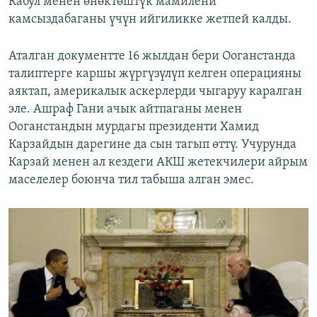
Кабул менен өнөктөштүк мамилени
камсыздабаганы үчүн ийгиликке жетпей калды.
Аталган документте 16 жылдан бери Ооганстанда
талиптерге каршы жүргүзүлүп келген операцияны
аяктап, америкалык аскерлерди чыгаруу каралган
эле. Ашраф Гани ачык айтпаганы менен
Ооганстандын мурдагы президенти Хамид
Карзайдын дарегине да сын тагып өттү. Учурунда
Карзай менен ал кездеги АКШ жетекчилери айрым
маселелер боюнча тил табыша алган эмес.