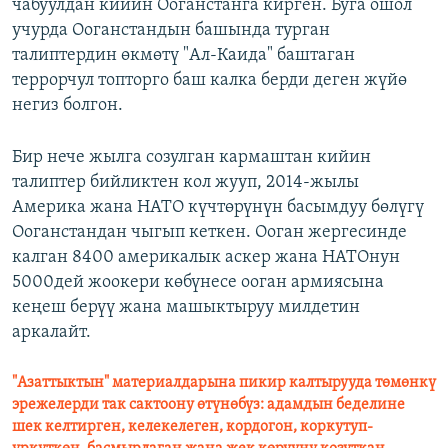
чабуулдан кийин Ооганстанга кирген. Буга ошол
учурда Ооганстандын башында турган
талиптердин өкмөтү "Ал-Каида" баштаган
террорчул топторго баш калка берди деген жүйө
негиз болгон.
Бир нече жылга созулган кармаштан кийин
талиптер бийликтен кол жууп, 2014-жылы
Америка жана НАТО күчтөрүнүн басымдуу бөлүгү
Ооганстандан чыгып кеткен. Ооган жергесинде
калган 8400 америкалык аскер жана НАТОнун
5000дей жоокери көбүнесе ооган армиясына
кеңеш берүү жана машыктыруу милдетин
аркалайт.
"Азаттыктын" материалдарына пикир калтырууда төмөнкү
эрежелерди так сактоону өтүнөбүз: адамдын беделине
шек келтирген, келекелеген, кордогон, коркутуп-