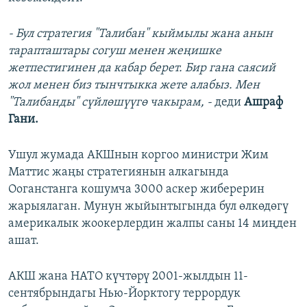
- Бул стратегия "Талибан" кыймылы жана анын
тарапташтары согуш менен жеңишке
жетпестигинен да кабар берет. Бир гана саясий
жол менен биз тынчтыкка жете алабыз. Мен
"Талибанды" сүйлөшүүгө чакырам, -
деди
Ашраф
Гани.
Ушул жумада АКШнын коргоо министри Жим
Маттис жаңы стратегиянын алкагында
Ооганстанга кошумча 3000 аскер жиберерин
жарыялаган. Мунун жыйынтыгында бул өлкөдөгү
америкалык жоокерлердин жалпы саны 14 миңден
ашат.
АКШ жана НАТО күчтөрү 2001-жылдын 11-
сентябрындагы Нью-Йорктогу террордук