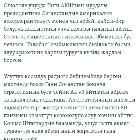
Ошол эле учурда Гани АКШнын мурдагы
президентине Ооганстандын америкалык
аскерлерди толугу менен чыгарбай, кайсы-бир
бөлүгүн калтырганы үчүн ыраазычылыгын айтты.
Ооган президентинин айтымында, Обаманын бул
чечими "Талибан" кыймылынын бийликти басып
алуу аракетине каршы турууга кыйла жардам
берген.
Улуттук коомдук радиого бейшембиде берген
маегинде болсо Гани Ооганстан боюнча
стратегиянын буга чейин Ак үй айтпаган айрым
жагдайларын ачыктады. Ал стратегиянын максаты
алдыдагы төрт жылда Ооганстан аймагынын 80
пайызын өкмөттүн көзөмөлүнө алуу экенин айтты.
Кошмо Штаттардын баамында, ушул тапта өкмөт
түздөн-түз өлкө аймагынын жарымын гана
көзөмөлдөйт.