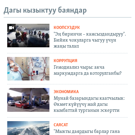
Дагы кызыктуу баяндар
КООПСУЗДУК
"Эң биринчи – камсыздандыруу".
Бийик чокуларга чыгуу үчүн
жаңы талап
КОРРУПЦИЯ
Гемодиализ чыры: акча
маркумдарга да которулганбы?
ЭКОНОМИКА
Мунай базарындагы каатчылык:
Өкмөт күйүүчү май дагы
кымбаттай турганын эскертти
САЯСАТ
"Мыкты даярдыгы барлар гана