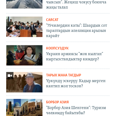
чыксын". Жеңиш чокусу боюнча
жаңы талап
САЯСАТ
"75чилердин каты": Шаардык сот
тараптардын апелляция арызын
карайт
КООПСУЗДУК
Украин армиясы "жок кылган"
кыргызстандыктар кимдер?
ТАРЫХ ЖАНА ТАГДЫР
Үркүндү эскерүү: Кадыр мерген
кантип жол тоскон?
БОРБОР АЗИЯ
"Борбор Азия Шенгени": Туризм
чөлкөмдү байытабы?