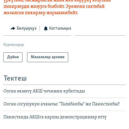
үркүткөн, басмырлаган жана жек көрүүнү козуткан
пикирлерди жазууга болбойт. Эрежени сактабай
жазылган пикирлер жарыяланбайт.
Бөлүшүңүз
Катталыңыз
Куржундар
Дүйнө
Макалалар архиви
Тектеш
Ооган өкмөтү АКШ чечимин кубаттады
Ооган согушунун ачкычы: "Талибанбы" же Пакистанбы?
Пакистанда АКШга каршы демонстрациялар өттү