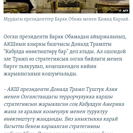
Мурдагы президенттер Барак Обама менен Хамид Карзай.
Ооган президенти Барак Обамадан айырмаланып,
АКШнын азыркы башчысы Доналд Трампты
"Кабулда өнөктөштөрү бар" деп атады. Ал ошондой
эле Трамп өз стратегиясын ооган бийлиги менен
бирге талкуулап, кеңешкенден кийин
жарыялаганын кошумчалады.
- АКШ президенти Доналд Трамп Түштүк Азия
менен Ооганстандагы террорчулукка каршы
стратегиясын жарыялаган соң Кабулдун Америка
жана эл аралык коомчулук менен туруктуу
өнөктөштүгү жанданды. Биз аныктыкка карай
багытты бекем карманган стратегияны