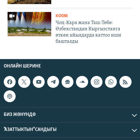
КООМ
Чоң-Кара жана Таш-Төбө:
Өзбекстандан Кыргызстанга
өткөн айылдарда каттоо иши
башталды
ОНЛАЙН ШЕРИНЕ
БИЗ ЖӨНҮНДӨ
"АЗАТТЫКТЫН" САНДЫГЫ