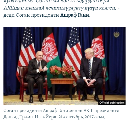
кубаттайбыз. Ооган эли көп жылдардан бери
АКШдан мындай чечкиндүүлүктү күтүп келген, -
деди Ооган президенти
Ашраф Гани.
Ооган президенти Ашраф Гани менен АКШ президенти
Доналд Трамп. Нью-Йорк, 21-сентябрь, 2017-жыл,