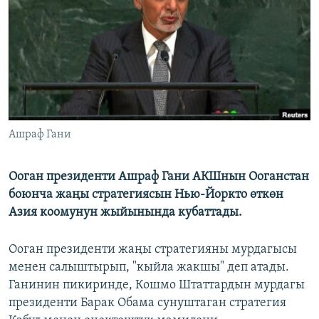
ОНЛАЙН ШЕРИНЕ
ЭЖЕ-СИҢДИЛЕР
АЗАТТЫК+
ЫҢГАЙСЫЗ СУРООЛОР
ЭЕ/АРнун бардык сайттары
Ашраф Гани
Ооган президенти Ашраф Гани АКШнын Ооганстан
боюнча жаңы стратегиясын Нью-Йоркто өткөн
Азия коомунун жыйынында кубаттады.
Ооган президенти жаңы стратегияны мурдагысы
менен салыштырып, "кыйла жакшы" деп атады.
Ганинин пикиринде, Кошмо Штаттардын мурдагы
президенти Барак Обама сунуштаган стратегия