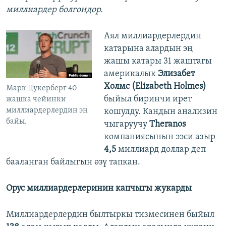
миллиардер болгондор.
Аял миллиардерлердин
катарына алардын эң
жашы катары 31 жаштагы
америкалык
Элизабет
Холмс (Elizabeth Holmes)
Марк Цукерберг 40
быйыл биринчи ирет
жашка чейинки
миллиардерлердин эң
кошулду. Кандын анализин
байы.
чыгаруучу
Theranos
компаниясынын ээси азыр
4,5
миллиард доллар деп
бааланган байлыгын өзү тапкан.
Орус миллиардерлеринин капчыгы жукарды
Миллиардерлердин былтыркы тизмесинен быйыл