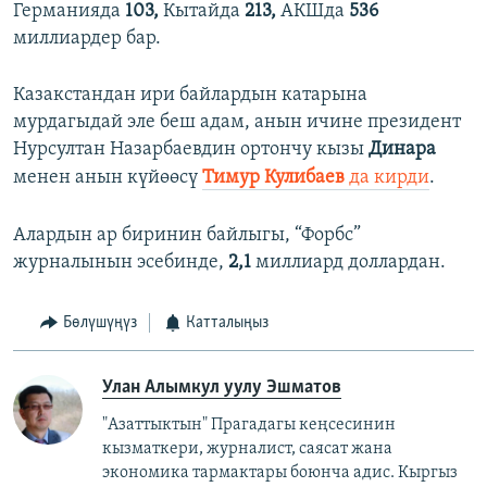
Германияда
103,
Кытайда
213,
АКШда
536
миллиардер бар.
Казакстандан ири байлардын катарына
мурдагыдай эле беш адам, анын ичине президент
Нурсултан Назарбаевдин ортончу кызы
Динара
менен анын күйөөсү
Тимур Кулибаев
да кирди
.
Алардын ар биринин байлыгы, “Форбс”
журналынын эсебинде,
2,1
миллиард доллардан.
Бөлүшүңүз
Катталыңыз
Улан Алымкул уулу Эшматов
"Азаттыктын" Прагадагы кеңсесинин
кызматкери, журналист, саясат жана
экономика тармактары боюнча адис. Кыргыз