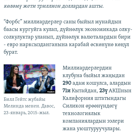
көлөмү жети триллион доллардан ашты.
“Форбс” миллиардерлер саны быйыл мунайдын
баасы кургуйга кулап, дүйнөлүк экономикада олку-
солкулуктар уланып, дүйнөлүк валюталардын бири
- евро нарксызданганына карабай өскөнүнө көңүл
бурат.
Миллиардерлердин
клубуна быйыл жаңыдан
290
адам кошулса, алардын
71и
Кытайдан,
23ү
АКШнын
Калифорния штатындагы
Билл Гейтс жубайы
Силикон өрөөнүндөгү
Мелинда менен. Давос,
23-январь, 2015-жыл.
технологиялык
компаниялардын ээлери
жана уюштуруучулары.