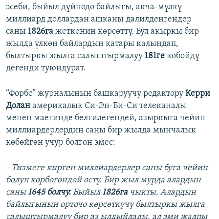
эсеби, быйыл дүйнөдө байлыгы, акча-мүлкү
миллиард доллардан ашканы далилденгендер
саны
1826га
жеткенин көрсөттү. Бул акыркы бир
жылда үлкөн байлардын катары калыңдап,
былтыркы жылга салыштырмалуу
181ге
көбөйдү
дегенди туюндурат.
“Форбс” журналынын башкаруучу редактору
Керри
Долан
америкалык Си-Эн-Би-Си телеканалы
менен маегинде белгилегендей, азыркыга чейин
миллиардерлердин саны бир жылда мынчалык
көбөйгөн учур болгон эмес:
- Тизмеге кирген миллиардерлер саны буга чейин
болуп көрбөгөндөй өстү. Бир жыл мурда алардын
саны
1645 болчу.
Быйыл
1826га
чыкты. Алардын
байлыгынын орточо көрсөткүчү былтыркы жылга
салыштырмалуу бир аз ылдыйлады, ал эми жалпы