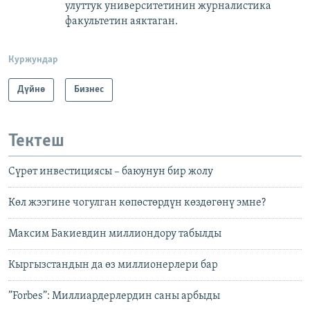
улуттук университетинин журналистика
факультетин аяктаган.
Куржундар
Дүйнө
Бизнес
Тектеш
Сүрөт инвестициясы – баюунун бир жолу
Көл жээгине чогулган көпөстөрдүн көздөгөнү эмне?
Максим Бакиевдин миллиондору табылды
Кыргызстандын да өз миллионерлери бар
”Forbes”: Миллиардерлердин саны арбыды