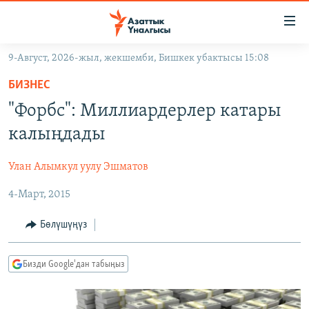
Линктер
Мазмунга
өтүңүз
9-Август, 2026-жыл, жекшемби, Бишкек убактысы 15:08
Навигацияга
ЖАҢЫЛЫКТАР
өтүңүз
БИЗНЕС
КЫРГЫЗСТАН
Издөөгө
"Форбс": Миллиардерлер катары
салыңыз
ДҮЙНӨ
КЫРГЫЗСТАН
калыңдады
УКРАИНА
САЯСАТ
ДҮЙНӨ
Улан Алымкул уулу Эшматов
АТАЙЫН ИЛИКТӨӨ
ЭКОНОМИКА
БОРБОР АЗИЯ
4-Март, 2015
ТВ ПРОГРАММАЛАР
МАДАНИЯТ
ПОДКАСТ
БҮГҮН АЗАТТЫКТА
Бөлүшүңүз
ӨЗГӨЧӨ ПИКИР
ЭКСПЕРТТЕР ТАЛДАЙТ
Бизди Google'дан табыңыз
БИЗ ЖАНА ДҮЙНӨ
Русский
ДАНИСТЕ