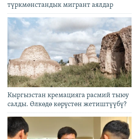
түркмөнстандык мигрант аялдар
Кыргызстан кремацияга расмий тыюу
салды. Өлкөдө көрүстөн жетиштүүбү?