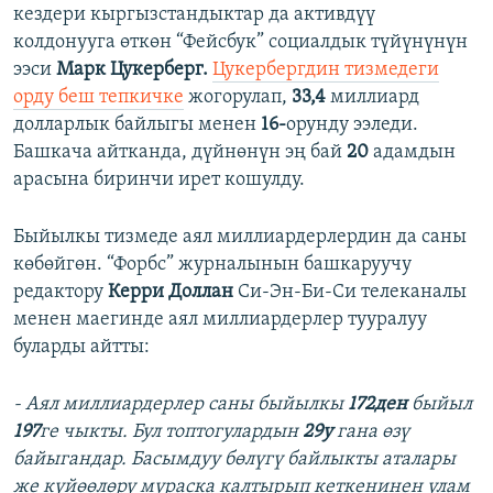
кездери кыргызстандыктар да активдүү
колдонууга өткөн “Фейсбук” социалдык түйүнүнүн
ээси
Марк
Цукерберг.
Цукербергдин тизмедеги
орду беш тепкичке
жогорулап,
33,4
миллиард
долларлык байлыгы менен
16-
орунду ээледи.
Башкача айтканда, дүйнөнүн эң бай
20
адамдын
арасына биринчи ирет кошулду.
Быйылкы тизмеде аял миллиардерлердин да саны
көбөйгөн. “Форбс” журналынын башкаруучу
редактору
Керри Доллан
Си-Эн-Би-Си телеканалы
менен маегинде аял миллиардерлер тууралуу
буларды айтты:
- Аял миллиардерлер саны быйылкы
172ден
быйыл
197
ге чыкты. Бул топтогулардын
29у
гана өзү
байыгандар. Басымдуу бөлүгү байлыкты аталары
же күйөөлөрү мураска калтырып кеткенинен улам