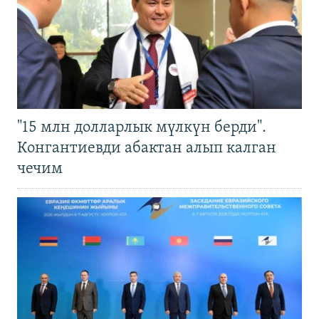
"15 млн долларлык мүлкүн берди".
Конгантиевди абактан алып калган
чечим