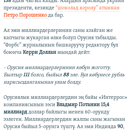
138
адам чыгып калды. Алардын арасында украин
президенти, кезинде
“шоколад королу” атыккан
Петро Порошенко
да бар.
Ал эми миллиардерлеринин саны азайган же
капчыгы жукарган өлкө болуп Орусия табылды.
“Форбс” журналынын башкаруучу редактору бул
боюнча
Керри Доллан
мындай дейт:
- Орусия миллиардерлеринин көбүн жоготту.
Былтыр
111
болсо, быйыл
88
эле. Бул көбүнесе рубль
нарксызданганынан улам болду.
Орусиялык миллиардерлердин эң байы «Интеррос»
компаниясынын ээси
Владмир Потанин 15,4
миллиард
доллар байлыгы менен 60-орунду
ээлеген. Миллиардерлердин жалпы саны жагынан
Орусия быйыл 5-орунга түштү. Ал эми Индияда
90
,