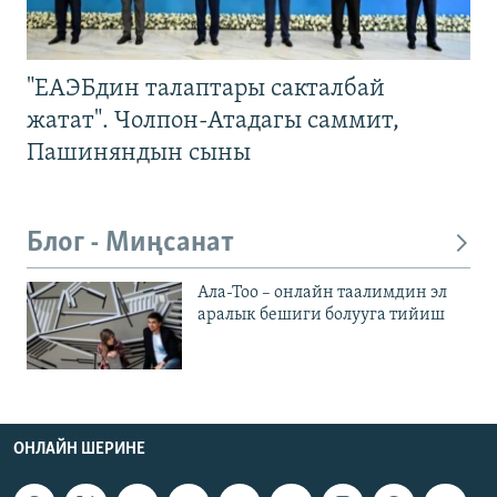
"ЕАЭБдин талаптары сакталбай
жатат". Чолпон-Атадагы саммит,
Пашиняндын сыны
Блог - Миңсанат
Ала-Тоо – онлайн таалимдин эл
аралык бешиги болууга тийиш
ОНЛАЙН ШЕРИНЕ