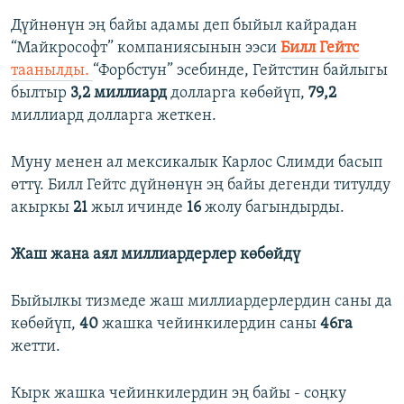
​Дүйнөнүн эң байы адамы деп быйыл кайрадан
“Майкрософт” компаниясынын ээси
Билл Гейтс
таанылды.
“Форбстун” эсебинде, Гейтстин байлыгы
былтыр
3,2 миллиард
долларга көбөйүп,
79,2
миллиард долларга жеткен.
Муну менен ал мексикалык Карлос Слимди басып
өттү. Билл Гейтс дүйнөнүн эң байы дегенди титулду
акыркы
21
жыл ичинде
16
жолу багындырды.
Жаш жана аял миллиардерлер көбөйдү
Быйылкы тизмеде жаш миллиардерлердин саны да
көбөйүп,
40
жашка чейинкилердин саны
46га
жетти.
Кырк жашка чейинкилердин эң байы - соңку