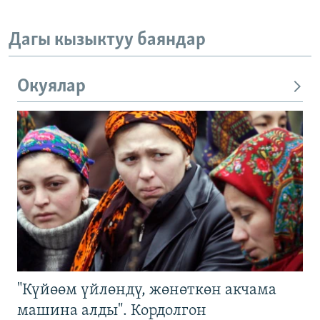
Дагы кызыктуу баяндар
Окуялар
"Күйөөм үйлөндү, жөнөткөн акчама
машина алды". Кордолгон