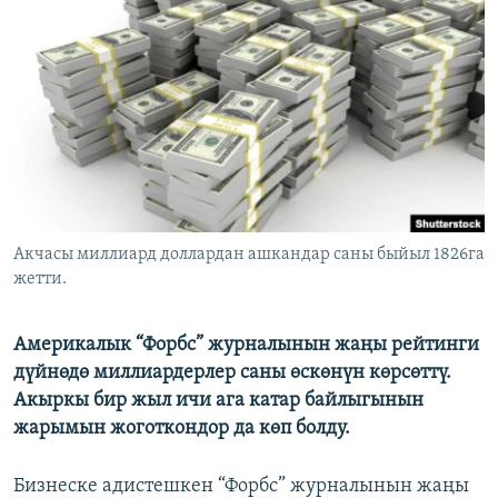
ОНЛАЙН ШЕРИНЕ
ЭЖЕ-СИҢДИЛЕР
АЗАТТЫК+
ЫҢГАЙСЫЗ СУРООЛОР
ЭЕ/АРнун бардык сайттары
Акчасы миллиард доллардан ашкандар саны быйыл 1826га
жетти.
Америкалык “Форбс” журналынын жаңы рейтинги
дүйнөдө миллиардерлер саны өскөнүн көрсөттү.
Акыркы бир жыл ичи ага катар байлыгынын
жарымын жоготкондор да көп болду.
Бизнеске адистешкен “Форбс” журналынын жаңы