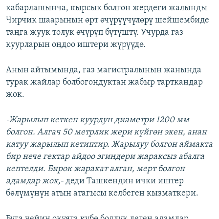
кабарлашынча, кырсык болгон жердеги жалынды
Чирчик шаарынын өрт өчүрүүчүлөрү шейшембиде
таңга жуук толук өчүрүп бүтүштү. Учурда газ
куурларын оңдоо иштери жүрүүдө.
Анын айтымында, газ магистралынын жанында
турак жайлар болбогондуктан жабыр тарткандар
жок.
-Жарылып кеткен куурдун диаметри 1200 мм
болгон. Алгач 50 метрлик жери күйгөн экен, анан
катуу жарылып кетиптир. Жарылуу болгон аймакта
бир нече гектар айдоо эгиндери жараксыз абалга
кептелди. Бирок жаракат алган, мерт болгон
адамдар жок,-
деди Ташкендин ички иштер
бөлүмүнүн атын атагысы келбеген кызматкери.
Буга чейин окуяга күбө болдук деген адамдар