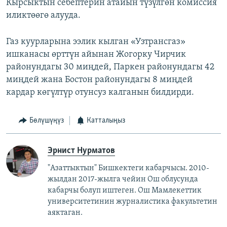
Кырсыктын себептерин атайын түзүлгөн комиссия
иликтөөгө алууда.
Газ куурларына ээлик кылган «Узтрансгаз»
ишканасы өрттүн айынан Жогорку Чирчик
районундагы 30 миңдей, Паркен районундагы 42
миңдей жана Бостон районундагы 8 миңдей
кардар көгүлтүр отунсуз калганын билдирди.
Бөлүшүңүз
Катталыңыз
Эрнист Нурматов
"Азаттыктын" Бишкектеги кабарчысы. 2010-
жылдан 2017-жылга чейин Ош облусунда
кабарчы болуп иштеген. Ош Мамлекеттик
университетинин журналистика факультетин
аяктаган.