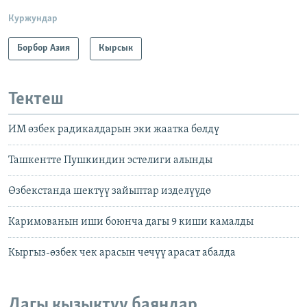
Куржундар
Борбор Азия
Кырсык
Тектеш
ИМ өзбек радикалдарын эки жаатка бөлдү
Ташкентте Пушкиндин эстелиги алынды
Өзбекстанда шектүү зайыптар изделүүдө
Каримованын иши боюнча дагы 9 киши камалды
Кыргыз-өзбек чек арасын чечүү арасат абалда
Дагы кызыктуу баяндар