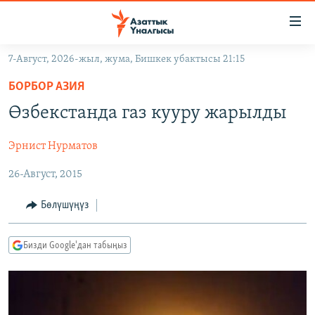
Линктер
Мазмунга
өтүңүз
7-Август, 2026-жыл, жума, Бишкек убактысы 21:15
Навигацияга
ЖАҢЫЛЫКТАР
өтүңүз
БОРБОР АЗИЯ
КЫРГЫЗСТАН
Издөөгө
Өзбекстанда газ кууру жарылды
салыңыз
ДҮЙНӨ
КЫРГЫЗСТАН
Эрнист Нурматов
УКРАИНА
САЯСАТ
ДҮЙНӨ
26-Август, 2015
АТАЙЫН ИЛИКТӨӨ
ЭКОНОМИКА
БОРБОР АЗИЯ
ТВ ПРОГРАММАЛАР
МАДАНИЯТ
Бөлүшүңүз
ПОДКАСТ
БҮГҮН АЗАТТЫКТА
Бизди Google'дан табыңыз
ӨЗГӨЧӨ ПИКИР
ЭКСПЕРТТЕР ТАЛДАЙТ
БИЗ ЖАНА ДҮЙНӨ
Русский
ДАНИСТЕ