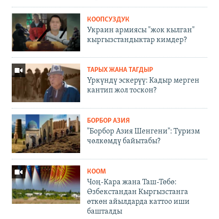
КООПСУЗДУК
Украин армиясы "жок кылган"
кыргызстандыктар кимдер?
ТАРЫХ ЖАНА ТАГДЫР
Үркүндү эскерүү: Кадыр мерген
кантип жол тоскон?
БОРБОР АЗИЯ
"Борбор Азия Шенгени": Туризм
чөлкөмдү байытабы?
КООМ
Чоң-Кара жана Таш-Төбө:
Өзбекстандан Кыргызстанга
өткөн айылдарда каттоо иши
башталды