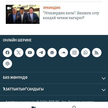
ЭРКИНДИК
"75чилердин каты": Бишкек соту
кандай чечим чыгарат?
ОНЛАЙН ШЕРИНЕ
БИЗ ЖӨНҮНДӨ
"АЗАТТЫКТЫН" САНДЫГЫ
Азаттык үналгысы © 2026 RFE/RL, Inc. Бардык укуктар
корголгон.