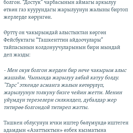
болгон. “Достук” чарбасынын аймагы аркылуу
өткөн газ куурундагы жарылуунун жалыны биртоп
жерлерде көрүнгөн.
Өрттү он чакырымдай алыстыктан көргөн
Фейсбуктагы “Ташкенттин айдоочулары”
тайпасынын колдонуучуларынын бири мындай
деп жазды:
- Мен окуя болгон жерден бир нече чакырым алыс
жашайм. Чынында жарылуу аябай катуу болду.
"Тарс" эткенде асманга жалын көтөрүлүп,
жарылуунун толкуну бизге чейин жетти. Менин
үйүмдүн терезелери силкилдеп, дубалдар жер
титирөө болгондой титиреп жатты.
Ташкен облусунун ички иштер бөлүмүндө иштеген
адамдын «Азаттыктын» өзбек кызматына