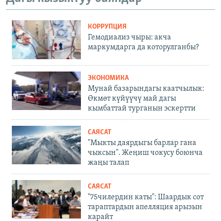
КОРРУПЦИЯ
Гемодиализ чыры: акча
маркумдарга да которулганбы?
ЭКОНОМИКА
Мунай базарындагы каатчылык:
Өкмөт күйүүчү май дагы
кымбаттай турганын эскертти
САЯСАТ
"Мыкты даярдыгы барлар гана
чыксын". Жеңиш чокусу боюнча
жаңы талап
САЯСАТ
"75чилердин каты": Шаардык сот
тараптардын апелляция арызын
карайт