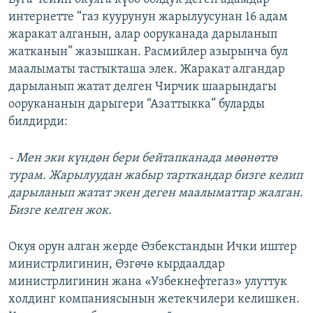
интернетте “газ куурунун жарылуусунан 16 адам
жаракат алганын, алар ооруканада дарыланып
жатканын” жазышкан. Расмийлер азырынча бул
маалыматы тастыкташа элек. Жаракат алгандар
дарыланып жатат делген Чирчик шаарындагы
оорукананын дарыгери “Азаттыкка” буларды
билдирди:
- Мен эки күндөн бери бейтапканада мөөнөттө
турам. Жарылуудан жабыр тарткандар бизге келип
дарыланып жатат экен деген маалыматтар жалган.
Бизге келген жок.
Окуя орун алган жерде Өзбекстандын Ички иштер
министрлигинин, Өзгөчө кырдаалдар
министрлигинин жана «Узбекнефтегаз» улуттук
холдинг компаниясынын жетекчилери келишкен.