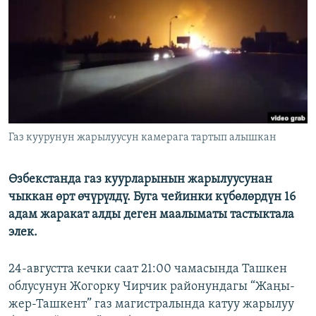
ОНЛАЙН ШЕРИНЕ
ЭЖЕ-СИҢДИЛЕР
АЗАТТЫК+
ЫҢГАЙСЫЗ СУРООЛОР
ЭЕ/АРнун бардык сайттары
Газ куурунун жарылуусун камерага тартып алышкан
Өзбекстанда газ куурларынын жарылуусунан
чыккан өрт өчүрүлдү. Буга чейинки күбөлөрдүн 16
адам жаракат алды деген маалыматы тастыктала
элек.
24-августта кечки саат 21:00 чамасында Ташкен
облусунун Жогорку Чирчик районундагы “Жаңы-
жер-Ташкент” газ магистралында катуу жарылуу