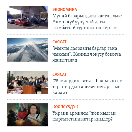
ЭКОНОМИКА
Мунай базарындагы каатчылык:
Өкмөт күйүүчү май дагы
кымбаттай турганын эскертти
САЯСАТ
"Мыкты даярдыгы барлар гана
чыксын". Жеңиш чокусу боюнча
жаңы талап
САЯСАТ
"75чилердин каты": Шаардык сот
тараптардын апелляция арызын
карайт
КООПСУЗДУК
Украин армиясы "жок кылган"
кыргызстандыктар кимдер?