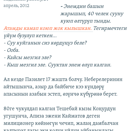
апрель, 2012
-
Энемдин башын
жарышып, 40 челек сууну
куюп өлтүрүп тынды.
Атамды камап коюп жок кылышкан.
Тегирмечтеги
үйүм бузулуп кеткен...
- Суу куйганын сиз көрдүңүз беле?
- Ооба.
- Кайсы мезгил эле?
- Кыш мезгил эле. Сууктан энем өлүп калган.
Ал кезде Пазилет 17 жашта болчу. Неберелеринин
айтышынча, азыр да байбиче кээ күндөрү
апасынын азабын эстеп, өзүнчө күбүрөнө берет.
80ге чукулдап калган Тешебай кызы Коңурдун
угушунча, Апиза эжени Кайматов деген
милиционер көйнөгүн чечип, жалаң дамбалчан
калтырат дагы эки колун үйдүн айбанындагы