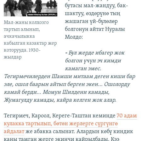
бутасы мал-жандуу, бак-
шактуу, өздөрүнө тың
жашаган үй-бүлөлөр
Мал-жаны колхозго
болгонун айтат Нуралы
тартып алынып,
ачкачылыкка
Молдо:
кабылган казактар жер
которууда. 1930-
-
Бул жерде ибагер жок
жылдар
болгон үчүн эч кимди
камаган эмес.
Тегирмечилерден Шамши митаам деген киши бар
эле, ошол баарын айтып берген экен... Ошолорду
камай берди... Момун Шилдени камады,
Жумагулду камады, кайра келген жок алар.
Тегирмеч, Кароол, Кереге-Таштан кеминде
70 адам
кулакка тартылып, бөтөн жерлерге сүргүнгө
айдалат
же абакка салынат. Алардын көбү киндик
каны тамган жерге экинчи кайрылбады. Кээ