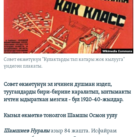
ОНЛАЙН ШЕРИНЕ
ЭЖЕ-СИҢДИЛЕР
АЗАТТЫК+
ЫҢГАЙСЫЗ СУРООЛОР
ЭЕ/АРнун бардык сайттары
Cовет өкмөтүнүн "Кулактарды тап катары жок кылууга"
үндөгөн плакаты.
Совет өкмөтүнүн эл ичинен душман издеп,
туугандарды бири-бирине каралатып, ынтымакты
ичтен ыдыраткан мезгил - бул 1920-40-жылдар.
Кызыл өкмөткө тонолгон Шамшы Осмон уулу
Шамшиев Нуралы
азыр 84 жашта. Исфайрам