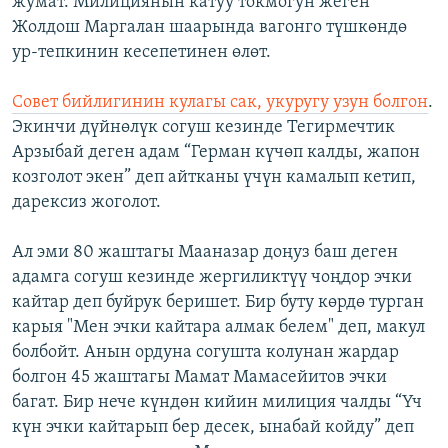
жумат. Милициянын катуу токмогун жеген
Жолдош Маргалан шаарында вагонго түшкөндө
ур-тепкинин кесепетинен өлөт.
Совет бийлигинин кулагы сак, укуругу узун болгон
.
Экинчи дүйнөлүк согуш кезинде Тегирмечтик
Арзыбай деген адам “Герман күчөп калды, жапон
козголот экен” деп айтканы үчүн камалып кетип,
дарексиз жоголот.
Ал эми 80 жаштагы Мааназар доңуз баш деген
адамга согуш кезинде жергиликтүү чоңдор эчки
кайтар деп буйрук беришет. Бир буту көрдө турган
карыя "Мен эчки кайтара алмак белем" деп, макул
болбойт. Анын ордуна согушта колунан жардар
болгон 45 жаштагы Мамат Мамасейитов эчки
багат. Бир нече күндөн кийин милиция чалды “Үч
күн эчки кайтарып бер десек, ынабай койду” деп