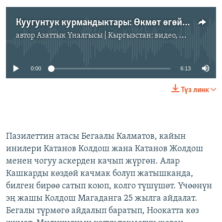
Куугунтук курмандыктары: Өкмөт өгөйлөгөн тагдырлар II
автор
Азаттык Үналгысы | Кыргызстан: видео, фото, кабарлар
No media source currently available
0:00
6:13
Түз линк
Пазилеттин атасы Бегаалы Калматов, кайын
инилери Катанов Колдош жана Катанов Жолдош
менен чогуу аскерден качып жүргөн. Алар
Кашкарды көздөй качмак болуп жатышканда,
билген бирөө сатып коюп, колго түшүшөт.
Үчөөнүн
эң жашы Колдош Магаданга 25 жылга айдалат.
Бегалы түрмөгө айдалып баратып, Ноокатта көз