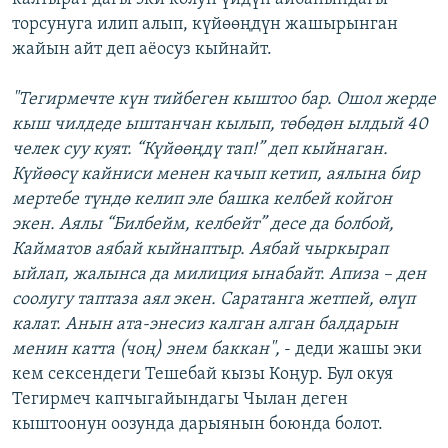
торсунуга илип алып, күйөөңдүн жашырынган
жайын айт деп аёосуз кыйнайт.
"Тегирмечте күн тийбеген кыштоо бар. Ошол жерде
кыш чилдеде ыштанчан кылып, төбөдөн ылдый 40
челек суу куят. “Күйөөңдү тап!” деп кыйнаган.
Күйөөсү кайниси менен качып кетип, аялына бир
мертебе түндө келип эле башка келбей койгон
экен. Аялы “Билбейм, келбейт” десе да болбой,
Кайматов аябай кыйнаптыр. Аябай чыркырап
ыйлап, жалынса да милиция ынабайт. Апиза – ден
соолугу таптаза аял экен. Саратанга жетпей, өлүп
калат. Анын ата-энесиз калган алган балдарын
менин катта (чоң) энем баккан",
- деди жашы эки
кем сексендеги Тешебай кызы Коңур. Бул окуя
Тегирмеч капчыгайындагы Чылан деген
кыштоонун оозунда дарыянын боюнда болот.