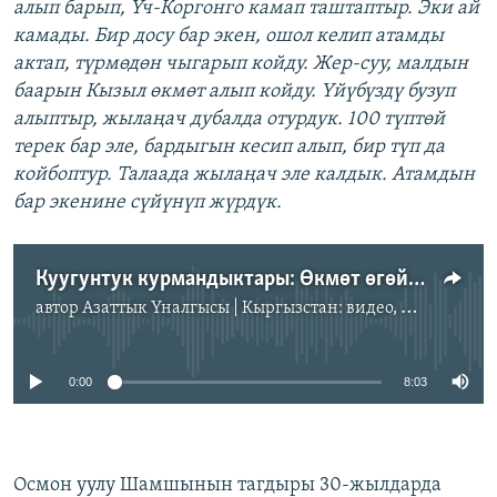
алып барып, Үч-Коргонго камап таштаптыр. Эки ай
камады. Бир досу бар экен, ошол келип атамды
актап, түрмөдөн чыгарып койду. Жер-суу, малдын
баарын Кызыл өкмөт алып койду. Үйүбүздү бузуп
алыптыр, жылаңач дубалда отурдук. 100 түптөй
терек бар эле, бардыгын кесип алып, бир түп да
койбоптур. Талаада жылаңач эле калдык. Атамдын
бар экенине сүйүнүп жүрдүк.
Куугунтук курмандыктары: Өкмөт өгөйлөгөн тагдырлар I
автор
Азаттык Үналгысы | Кыргызстан: видео, фото, кабарлар
No media source currently available
0:00
8:03
Осмон уулу Шамшынын тагдыры 30-жылдарда