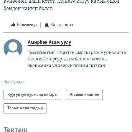
күнөөлөп, алып кетет. Мүнөзү катуу карыя ошол
бойдон кайып болот.
Бөлүшүңүз
Катталыңыз
Амирбек Азам уулу
"Азаттыктын" штаттан сырткаркы журналисти.
Санкт-Петербургдагы Финансы жана
экономика университетин аяктаган.
Куржундар
Куугунтук курмандыктары
Атайын иликтөө
Тарых жана тагдыр
Тектеш