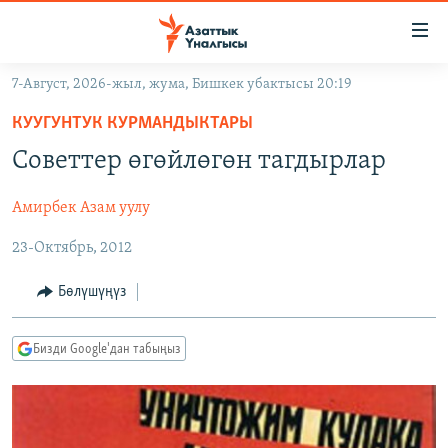
Линктер
Мазмунга
өтүңүз
7-Август, 2026-жыл, жума, Бишкек убактысы 20:19
Навигацияга
ЖАҢЫЛЫКТАР
өтүңүз
КУУГУНТУК КУРМАНДЫКТАРЫ
КЫРГЫЗСТАН
Издөөгө
Советтер өгөйлөгөн тагдырлар
салыңыз
ДҮЙНӨ
КЫРГЫЗСТАН
Амирбек Азам уулу
УКРАИНА
САЯСАТ
ДҮЙНӨ
23-Октябрь, 2012
АТАЙЫН ИЛИКТӨӨ
ЭКОНОМИКА
БОРБОР АЗИЯ
ТВ ПРОГРАММАЛАР
МАДАНИЯТ
Бөлүшүңүз
ПОДКАСТ
БҮГҮН АЗАТТЫКТА
Бизди Google'дан табыңыз
ӨЗГӨЧӨ ПИКИР
ЭКСПЕРТТЕР ТАЛДАЙТ
БИЗ ЖАНА ДҮЙНӨ
Русский
ДАНИСТЕ