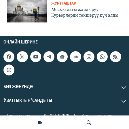
ЖУРТТАШТАР
Москвадагы жардыруу:
Курьерлерди текшерүү күч алды
ОНЛАЙН ШЕРИНЕ
БИЗ ЖӨНҮНДӨ
"АЗАТТЫКТЫН" САНДЫГЫ
Азаттык үналгысы © 2026 RFE/RL, Inc. Бардык укуктар
корголгон.