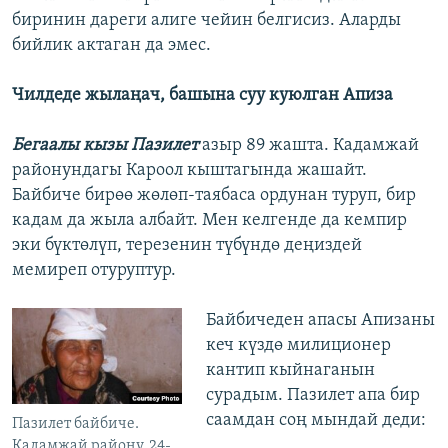
биринин дареги алиге чейин белгисиз. Аларды
бийлик актаган да эмес.
Чилдеде жылаңач, башына суу куюлган Апиза
Бегаалы кызы Пазилет
азыр 89 жашта. Кадамжай
районундагы Кароол кыштагында жашайт.
Байбиче бирөө жөлөп-таябаса ордунан туруп, бир
кадам да жыла албайт. Мен келгенде да кемпир
эки бүктөлүп, терезенин түбүндө деңиздей
мемиреп отуруптур.
Байбичеден апасы Апизаны
кеч күздө милиционер
кантип кыйнаганын
сурадым. Пазилет апа бир
саамдан соң мындай деди:
Пазилет байбиче.
Кадамжай району, 24-