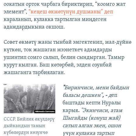
оокатын орток чарбага бириктирип, “коомго жат
элемент”,
“кеңеш өкмөтүнүн душманы” деп
караланып, кулакка тартылган миңдеген
адамдардыкына окшош.
Совет өкмөтү жаны тынбай эмгектенип, мал-дүйнө
күткөн, ток жашаган мээнеткеч адамдарды
ушинтип сомго салып, белин сындырган. Тамыр
курут кылган. Баш көтөрбөй, элден озунбай
жашаганга тарбиялаган.
"
Биринчиси, мени байдын
баласы дешкен"
, -
д
еп
баштады кепти Нуралы
карыя
.
"Экинчиси, атам
Шыгайды (конуш жай)
CCCР. Бийлик өкүлдөрү
сатып алган экен, ошон
дыйкандын тамын
күбөлөрдүн көзүнчө
үчүн кулакка тартып