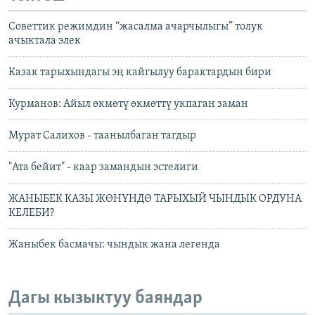
Советтик режимдин “жасалма ачарчылыгы” толук
ачыктала элек
Казак тарыхындагы эң кайгылуу барактардын бири
Курманов: Айыл өкмөтү өкмөттү укпаган заман
Мурат Салихов - таанылбаган тагдыр
"Ата бейит" - каар замандын эстелиги
ЖАНЫБЕК КАЗЫ ЖӨНҮНДӨ ТАРЫХЫЙ ЧЫНДЫК ОРДУНА
КЕЛЕБИ?
Жаныбек басмачы: чындык жана легенда
Дагы кызыктуу баяндар