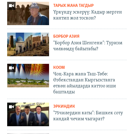
ТАРЫХ ЖАНА ТАГДЫР
Үркүндү эскерүү: Кадыр мерген
кантип жол тоскон?
БОРБОР АЗИЯ
"Борбор Азия Шенгени": Туризм
чөлкөмдү байытабы?
КООМ
Чоң-Кара жана Таш-Төбө:
Өзбекстандан Кыргызстанга
өткөн айылдарда каттоо иши
башталды
ЭРКИНДИК
"75чилердин каты": Бишкек соту
кандай чечим чыгарат?