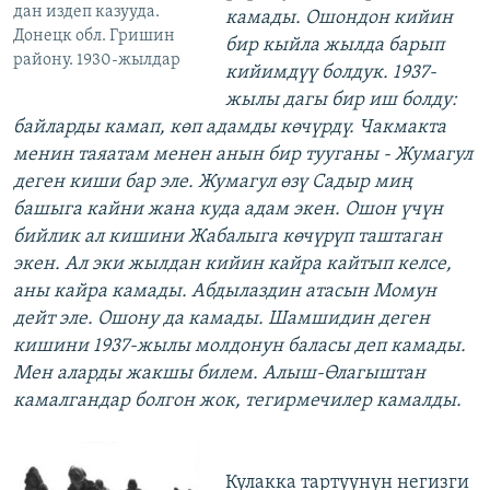
дан издеп казууда.
камады. Ошондон кийин
Донецк обл. Гришин
бир кыйла жылда барып
району. 1930-жылдар
кийимдүү болдук. 1937-
жылы дагы бир иш болду:
байларды камап, көп адамды көчүрдү. Чакмакта
менин таяатам менен анын бир тууганы - Жумагул
деген киши бар эле. Жумагул өзү Садыр миң
башыга кайни жана куда адам экен. Ошон үчүн
бийлик ал кишини Жабалыга көчүрүп таштаган
экен. Ал эки жылдан кийин кайра кайтып келсе,
аны кайра камады. Абдылаздин атасын Момун
дейт эле. Ошону да камады. Шамшидин деген
кишини 1937-жылы молдонун баласы деп камады.
Мен аларды жакшы билем. Алыш-Өлагыштан
камалгандар болгон жок, тегирмечилер камалды.
Кулакка тартуунун негизги