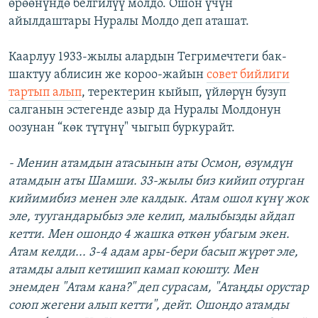
өрөөнүндө белгилүү молдо. Ошон үчүн
айылдаштары Нуралы Молдо деп аташат.
Каарлуу 1933-жылы алардын Тегримечтеги бак-
шактуу аблисин же короо-жайын
совет бийлиги
тартып алып
, теректерин кыйып, үйлөрүн бузуп
салганын эстегенде азыр да Нуралы Молдонун
оозунан “көк түтүнү" чыгып буркурайт.
- Менин атамдын атасынын аты Осмон, өзүмдүн
атамдын аты Шамши. 33-жылы биз кийип отурган
кийимибиз менен эле калдык. Атам ошол күнү жок
эле, туугандарыбыз эле келип, малыбызды айдап
кетти. Мен ошондо 4 жашка өткөн убагым экен.
Атам келди... 3-4 адам ары-бери басып жүрөт эле,
атамды алып кетишип камап коюшту. Мен
энемден "Атам кана?" деп сурасам, "Атаңды орустар
союп жегени алып кетти", дейт. Ошондо атамды