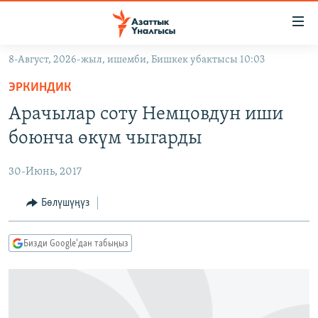
Линктер
Мазмунга
өтүңүз
8-Август, 2026-жыл, ишемби, Бишкек убактысы 10:03
Навигацияга
ЖАҢЫЛЫКТАР
өтүңүз
ЭРКИНДИК
КЫРГЫЗСТАН
Издөөгө
Арачылар соту Немцовдун иши
салыңыз
ДҮЙНӨ
КЫРГЫЗСТАН
боюнча өкүм чыгарды
УКРАИНА
САЯСАТ
ДҮЙНӨ
30-Июнь, 2017
АТАЙЫН ИЛИКТӨӨ
ЭКОНОМИКА
БОРБОР АЗИЯ
ТВ ПРОГРАММАЛАР
Бөлүшүңүз
МАДАНИЯТ
ПОДКАСТ
БҮГҮН АЗАТТЫКТА
Бизди Google'дан табыңыз
ӨЗГӨЧӨ ПИКИР
ЭКСПЕРТТЕР ТАЛДАЙТ
БИЗ ЖАНА ДҮЙНӨ
Русский
ДАНИСТЕ