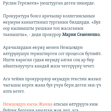
Руслан Геремеев» уюштурган деген пикирде.
Прокуратура болсо арачылар коллегиясынын
өкүмүнө канааттанып турганын билдирди. «Бул
оор кылмышты уюшкан топ жасаганын
таанышты», - деди прокурор
Мария Семененко.
Арачылардын өкүмү менен Немцовдун
өлтүрүлүшүн териштирген сот процесси бүтпөйт.
Ишти караган судья өкүмдү алган соң ар бир
айыпталуучуга кандай жаза чегерүүнү чечет.
Ага чейин прокурорлор өкүмдүн текстин жазып
чыгышы керек жана бул үчүн бери деген эки-үч
апта кетет.
Немцовдун кызы Жанна
атасын өлтүрүүгө ким
буйрук бергени ачылган жок деп, ага