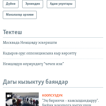
Дүйнө
Эркиндик
Адам укуктары
Макалалар архиви
Тектеш
Москвада Немцовду эскеришти
Кадыров орус оппозициясына кыр көрсөттү
Немцовдун өлүмүндөгү “чечен изи”
Дагы кызыктуу баяндар
КООПСУЗДУК
"Эң биринчи – камсыздандыруу".
Бийик чокуларга чыгуу үчүн