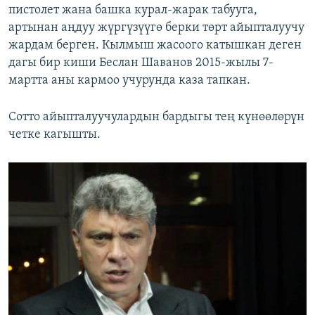
пистолет жана башка курал-жарак табууга,
артынан аңдуу жүргүзүүгө берки төрт айыпталуучу
жардам берген. Кылмыш жасоого катышкан деген
дагы бир киши Беслан Шаванов 2015-жылы 7-
мартта аны кармоо учурунда каза тапкан.
Сотто айыпталуучулардын бардыгы тең күнөөлөрүн
четке кагышты.