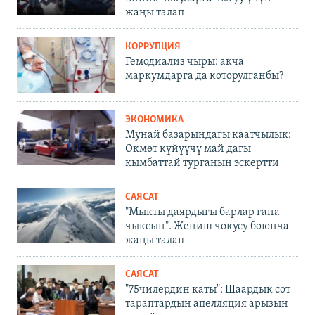
жаңы талап
КОРРУПЦИЯ
Гемодиализ чыры: акча
маркумдарга да которулганбы?
ЭКОНОМИКА
Мунай базарындагы каатчылык:
Өкмөт күйүүчү май дагы
кымбаттай турганын эскертти
САЯСАТ
"Мыкты даярдыгы барлар гана
чыксын". Жеңиш чокусу боюнча
жаңы талап
САЯСАТ
"75чилердин каты": Шаардык сот
тараптардын апелляция арызын