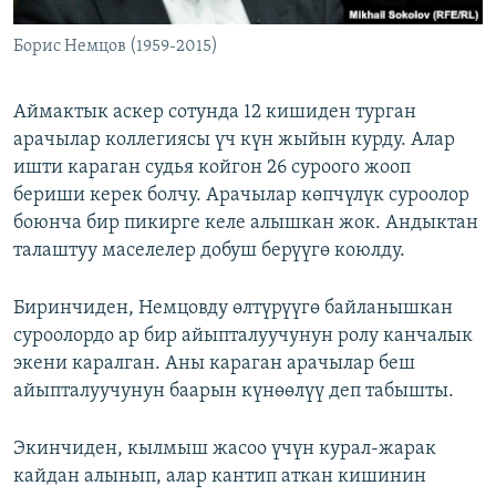
Борис Немцов (1959-2015)
Аймактык аскер сотунда 12 кишиден турган
арачылар коллегиясы үч күн жыйын курду. Алар
ишти караган судья койгон 26 суроого жооп
бериши керек болчу. Арачылар көпчүлүк суроолор
боюнча бир пикирге келе алышкан жок. Андыктан
талаштуу маселелер добуш берүүгө коюлду.
Биринчиден, Немцовду өлтүрүүгө байланышкан
суроолордо ар бир айыпталуучунун ролу канчалык
экени каралган. Аны караган арачылар беш
айыпталуучунун баарын күнөөлүү деп табышты.
Экинчиден, кылмыш жасоо үчүн курал-жарак
кайдан алынып, алар кантип аткан кишинин