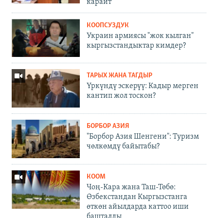
карайт
КООПСУЗДУК
Украин армиясы "жок кылган"
кыргызстандыктар кимдер?
ТАРЫХ ЖАНА ТАГДЫР
Үркүндү эскерүү: Кадыр мерген
кантип жол тоскон?
БОРБОР АЗИЯ
"Борбор Азия Шенгени": Туризм
чөлкөмдү байытабы?
КООМ
Чоң-Кара жана Таш-Төбө:
Өзбекстандан Кыргызстанга
өткөн айылдарда каттоо иши
башталды