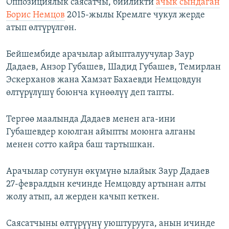
Оппозициялык саясатчы, бийликти
ачык сындаган
Борис Немцов
2015-жылы Кремлге чукул жерде
атып өлтүрүлгөн.
Бейшембиде арачылар айыпталуучулар Заур
Дадаев, Анзор Губашев, Шадид Губашев, Темирлан
Эскерханов жана Хамзат Бахаевди Немцовдун
өлтүрүлүшү боюнча күнөөлүү деп тапты.
Тергөө маалында Дадаев менен ага-ини
Губашевдер коюлган айыпты моюнга алганы
менен сотто кайра баш тартышкан.
Арачылар сотунун өкүмүнө ылайык Заур Дадаев
27-февралдын кечинде Немцовду артынан алты
жолу атып, ал жерден качып кеткен.
Саясатчыны өлтүрүүнү уюштурууга, анын ичинде