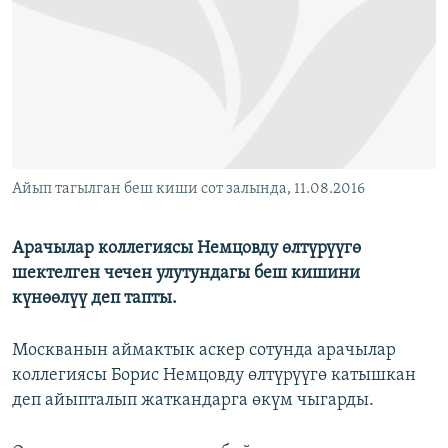
ОНЛАЙН ШЕРИНЕ
ЭЖЕ-СИҢДИЛЕР
АЗАТТЫК+
ЫҢГАЙСЫЗ СУРООЛОР
ЭЕ/АРнун бардык сайттары
Айып тагылган беш киши сот залында, 11.08.2016
Арачылар коллегиясы Немцовду өлтүрүүгө
шектелген чечен улутундагы беш кишини
күнөөлүү деп тапты.
Москванын аймактык аскер сотунда арачылар
коллегиясы Борис Немцовду өлтүрүүгө катышкан
деп айыпталып жаткандарга өкүм чыгарды.