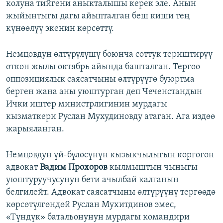
колуна тийгени аныкталышы керек эле. Анын
жыйынтыгы дагы айыпталган беш киши тең
күнөөлүү экенин көрсөттү.
Немцовдун өлтүрүлүшү боюнча соттук териштирүү
өткөн жылы октябрь айында башталган. Тергөө
оппозициялык саясатчыны өлтүрүүгө буюртма
берген жана аны уюштурган деп Чеченстандын
Ички иштер министрлигинин мурдагы
кызматкери Руслан Мухудиновду атаган. Ага издөө
жарыяланган.
Немцовдун үй-бүлөсүнүн кызыкчылыгын коргогон
адвокат
Вадим Прохоров
кылмыштын чыныгы
уюштуруучусунун бети ачылбай калганын
белгилейт. Адвокат саясатчыны өлтүрүүнү тергөөдө
көрсөтүлгөндөй Руслан Мухитдинов эмес,
«Түндүк» батальонунун мурдагы командири