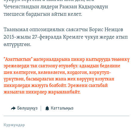
Чеченстандын лидери Рамзан Кадыровдун
тиешеси бардыгын айтып келет.
Таанымал оппозициялык саясатчы Борис Немцов
2015-жылы 27-февралда Кремлге чукул жерде атып
өлтүрүлгөн.
"Азаттыктын" материалдарына пикир калтырууда төмөнкү
эрежелерди так сактоону өтүнөбүз: адамдын беделине
шек келтирген, келекелеген, кордогон, коркутуп-
үркүткөн, басмырлаган жана жек көрүүнү козуткан
пикирлерди жазууга болбойт. Эрежени сактабай
жазылган пикирлер жарыяланбайт.
Бөлүшүңүз
Катталыңыз
Куржундар