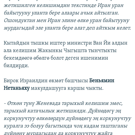
жетишилген келишимдин текстинде Иран уран
байытууну уланта бере алаары ачык айтылган.
Ошондуктан мен Иран элине өлкө уран байытууну
мурдагыдай эле уланта бере алат деп айткым келет.
Кытайдын тышкы иштер министри
Ван Йи алдын
ала келишим Жакынкы Чыгышта тынчтыкты
бекемдөөгө өбөлгө болот деген ишенимин
билдирди.
Бирок Израилдин өкмөт башчысы
Беньямин
Нетаньяху
макулдашууга каршы чыкты.
- Өткөн түнү Женевада тарыхый келишим эмес,
тарыхый катачылык жетишилди. Дүйнөдөгү эң
коркунучтуу өлкөлөрдүн дүйнөдөгү эң коркунучтуу
куралга ээ болуу багытында чоң кадам таштаганы
дүйнөнү мурдагыдан да коркунучтуу жайга