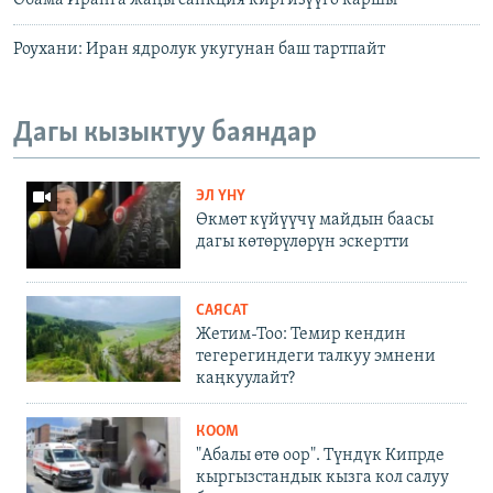
Обама Иранга жаңы санкция киргизүүгө каршы
Роухани: Иран ядролук укугунан баш тартпайт
Дагы кызыктуу баяндар
ЭЛ ҮНҮ
Өкмөт күйүүчү майдын баасы
дагы көтөрүлөрүн эскертти
САЯСАТ
Жетим-Тоо: Темир кендин
тегерегиндеги талкуу эмнени
каңкуулайт?
КООМ
"Абалы өтө оор". Түндүк Кипрде
кыргызстандык кызга кол салуу