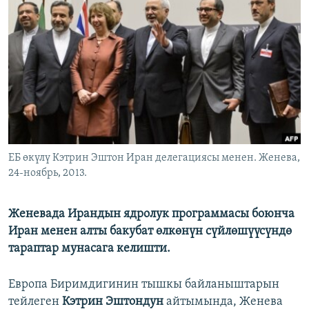
ОНЛАЙН ШЕРИНЕ
ЭЖЕ-СИҢДИЛЕР
АЗАТТЫК+
ЫҢГАЙСЫЗ СУРООЛОР
ЭЕ/АРнун бардык сайттары
ЕБ өкүлү Кэтрин Эштон Иран делегациясы менен. Женева,
24-ноябрь, 2013.
Женевада Ирандын ядролук программасы боюнча
Иран менен алты бакубат өлкөнүн сүйлөшүүсүндө
тараптар мунасага келишти.
Европа Биримдигинин тышкы байланыштарын
тейлеген
Кэтрин Эштондун
айтымында, Женева