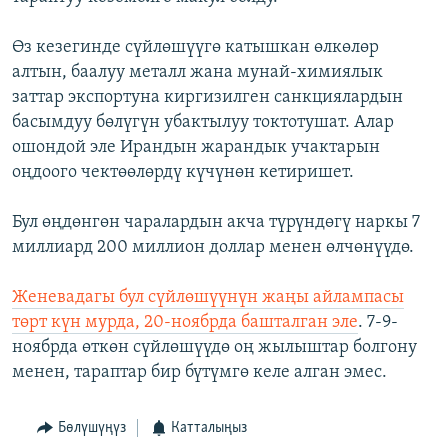
Өз кезегинде сүйлөшүүгө катышкан өлкөлөр
алтын, баалуу металл жана мунай-химиялык
заттар экспортуна киргизилген санкциялардын
басымдуу бөлүгүн убактылуу токтотушат. Алар
ошондой эле Ирандын жарандык учактарын
оңдоого чектөөлөрдү күчүнөн кетиришет.
Бул өңдөнгөн чаралардын акча түрүндөгү наркы 7
миллиард 200 миллион доллар менен өлчөнүүдө.
Женевадагы бул сүйлөшүүнүн жаңы айлампасы
төрт күн мурда, 20-ноябрда башталган эле
. 7-9-
ноябрда өткөн сүйлөшүүдө оң жылыштар болгону
менен, тараптар бир бүтүмгө келе алган эмес.
Бөлүшүңүз
Катталыңыз