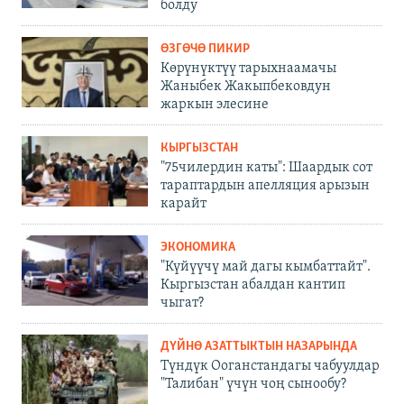
болду
ӨЗГӨЧӨ ПИКИР
Көрүнүктүү тарыхнаамачы
Жаныбек Жакыпбековдун
жаркын элесине
КЫРГЫЗСТАН
"75чилердин каты": Шаардык сот
тараптардын апелляция арызын
карайт
ЭКОНОМИКА
"Күйүүчү май дагы кымбаттайт".
Кыргызстан абалдан кантип
чыгат?
ДҮЙНӨ АЗАТТЫКТЫН НАЗАРЫНДА
Түндүк Ооганстандагы чабуулдар
"Талибан" үчүн чоң сынообу?