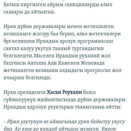
Батыш киргизген айрым санкцияларды алып
салаары да айтылган.
Иран дүйнө державалары менен жетишилген
келишимге жогору баа берип, өлкө жетекчилери
бул келишим Ирандын яролук программасын
сактап калуу укугун тааный тургандыгын
белгилешти.Маселен Ирандын руханий жол
башчысы Аятолла Али Хаменеи Женевада
жетишилген келишим алдыдагы прогресске жол
ачаарын белгиледи.
Иран президенти
Хасан Роухани
болсо
сүйлөшүүнүн жыйынтыгында дүйнө державалары
Ирандын ядролук укуктарын тааныганын айтты:
- Иран улутунун өз аймагында уран байытуу укугу
бар. Ар ким ар кандай айтышы мүмкүн. Бирок