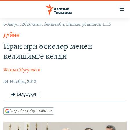
Линктер
Мазмунга
өтүңүз
6-Август, 2026-жыл, бейшемби, Бишкек убактысы 11:15
Навигацияга
ЖАҢЫЛЫКТАР
өтүңүз
ДҮЙНӨ
КЫРГЫЗСТАН
Издөөгө
Иран ири өлкөлөр менен
салыңыз
ДҮЙНӨ
КЫРГЫЗСТАН
келишимге келди
УКРАИНА
САЯСАТ
ДҮЙНӨ
Жаңыл Жусупжан
АТАЙЫН ИЛИКТӨӨ
ЭКОНОМИКА
БОРБОР АЗИЯ
24-Ноябрь, 2013
ТВ ПРОГРАММАЛАР
МАДАНИЯТ
ПОДКАСТ
БҮГҮН АЗАТТЫКТА
Бөлүшүңүз
ӨЗГӨЧӨ ПИКИР
ЭКСПЕРТТЕР ТАЛДАЙТ
Бизди Google'дан табыңыз
БИЗ ЖАНА ДҮЙНӨ
Русский
ДАНИСТЕ