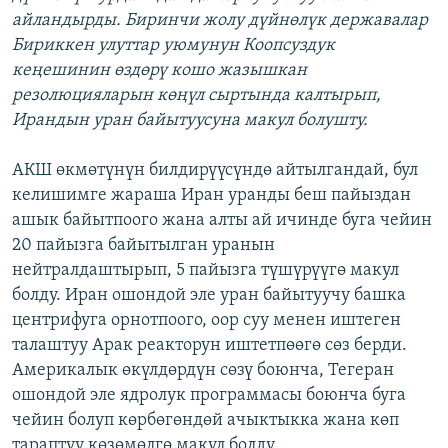
айландырды. Биринчи жолу дүйнөлүк державалар
Бириккен улуттар уюмунун Коопсуздук
кеңешинин өздөрү кошо жазышкан
резолюцияларын көңүл сыртында калтырып,
Ирандын уран байытуусуна макул болушту.
АКШ өкмөтүнүн билдирүүсүндө айтылгандай, бул
келишимге жараша Иран уранды беш пайыздан
ашык байытпоого жана алты ай ичинде буга чейин
20 пайызга байытылган уранын
нейтралдаштырып, 5 пайызга түшүрүүгө макул
болду. Иран ошондой эле уран байытуучу башка
центрифуга орнотпоого, оор суу менен иштеген
талаштуу Арак реакторун иштетпөөгө сөз берди.
Америкалык өкүлдөрдүн сөзү боюнча, Тегеран
ошондой эле ядролук программасы боюнча буга
чейин болуп көрбөгөндөй ачыктыкка жана көп
тараптуу көзөмөлгө макул болду.