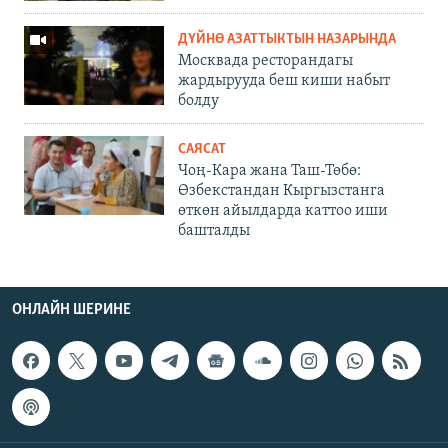
ДҮЙНӨ АЗАТТЫКТЫН НАЗАРЫНДА
Москвада ресторандагы
жардырууда беш киши набыт
болду
САЯСАТ
Чоң-Кара жана Таш-Төбө:
Өзбекстандан Кыргызстанга
өткөн айылдарда каттоо иши
башталды
ОНЛАЙН ШЕРИНЕ