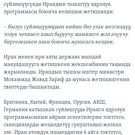
сүйлөшүүсүндө Ирандын талаштуу ядролук
программасы боюнча келишим жетишилди:
– Кызуу сүйлөшүүлөрдөн кийин биз узак мезгилдүү,
толук чечимге алып баруучу мамилеге жол ачуучу
биргелешкен план боюнча мунасага келдик.
Иран менен ири алты держава мындай
макулдашууга жетишкени жекшембинин таңында
жарыяланды. Ирандын тышкы иштер министри
Мохаммад Жавад Зариф да мунаса жетишилгенин
твиттерде бышыктады.
Британия, Кытай, Франция, Орусия, АКШ,
Германия катышкан сүйлөшүүдө Иранга ядролук
программасынын айрым аспектилерин токтотсо,
санкцияларды жеңилдетүү сунушталып жаткан
эле. Иран атомдук ишмердигин 6 айга токтотсо,