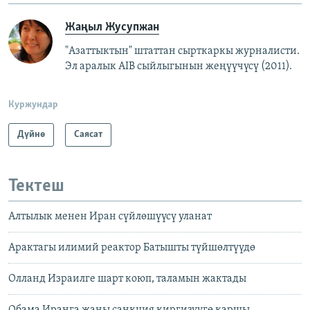
Жаңыл Жусупжан
"Азаттыктын" штаттан сырткаркы журналисти.
Эл аралык AIB сыйлыгынын жеңүүчүсү (2011).
Куржундар
Дүйнө
Саясат
Тектеш
Алтылык менен Иран сүйлөшүүсү уланат
Арактагы илимий реактор Батышты түйшөлтүүдө
Олланд Израилге шарт коюп, таламын жактады