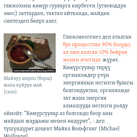
глюкозаны көмүр сууларга кирбеген (углеводдук
эмес) заттардан, тактап айтканда, майдан
синтездеп бөлүп алат.
Глюконеогенез деп аталган
бул процесстин 90% боордо,
ал эми калган 10% бөйрөк
менен ичегиде
жүрөт.
Көмүрсуулар тирүү
организмдер үчүн
Майлуу шорпо (борщ)
энергиянын негизги булагы
жана куйрук май
болгондуктан, организмде
(сало).
зат жана энергия
алмашууда негизги ролду
ойнойт. “Көмүрсуулар аз болгондо боор аны
майдын жардамы менен өндүрөт”, - деп
түшүндүрөт доцент Майкл Вольфганг (Michael
Wolfgang).