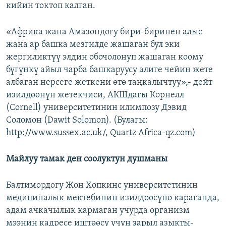
кийин токтоп калган.
«Африка жана Амазондогу бири-биринен алыс
жана ар башка мезгилде жашаган бул эки
жергиликтүү элдин обочолонуп жашаган коому
бүгүнкү айыл чарба башкаруусу алиге чейин жете
албаган нерсеге жеткени өтө таңкалычтуу»,- дейт
изилдөөнүн жетекчиси, АКШдагы Корнелл
(Cornell) университетинин илимпозу Дэвид
Соломон (Dawit Solomon). (Булагы:
http://www.sussex.ac.uk/, Quartz Africa-qz.com)
Майлуу тамак ден соолуктун душманы
Балтимордогу Жон Хопкинс университетинин
медициналык мектебинин изилдөөсүнө караганда,
адам ачкачылык кармаган учурда организм
мээнин кадресе иштөөсү үчүн зарыл азыкты-