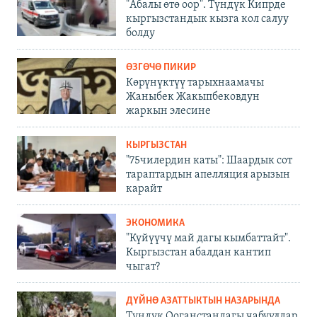
"Абалы өтө оор". Түндүк Кипрде
кыргызстандык кызга кол салуу
болду
ӨЗГӨЧӨ ПИКИР
Көрүнүктүү тарыхнаамачы
Жаныбек Жакыпбековдун
жаркын элесине
КЫРГЫЗСТАН
"75чилердин каты": Шаардык сот
тараптардын апелляция арызын
карайт
ЭКОНОМИКА
"Күйүүчү май дагы кымбаттайт".
Кыргызстан абалдан кантип
чыгат?
ДҮЙНӨ АЗАТТЫКТЫН НАЗАРЫНДА
Түндүк Ооганстандагы чабуулдар