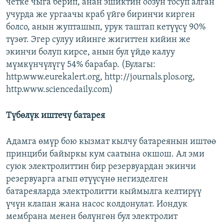
четке чыга берип, анан эшиктин оозун тосуп алган
учурда же ургаачы краб үйгө биринчи кирген
болсо, анын жупташып, урук таштап кетүүсү 90%
түзөт. Эгер сулуу ийинге жигиттен кийин же
экинчи болуп кирсе, анын бул үйдө калуу
мүмкүнчүлүгү 54% барабар. (Булагы:
http.www.eurekalert.org, http://journals.plos.org,
http.www.sciencedaily.com)
Түбөлүк иштечү батарея
Адамга өмүр бою кызмат кылчу батареянын иштөө
принциби байыркы кум саатына окшош. Ал эми
суюк электролиттин бир резервуардан экинчи
резервуарга агып өтүүсүнө негизделген
батареяларда электролитти кыймылга келтирүү
үчүн клапан жана насос колдонулат. Иондук
мембрана менен бөлүнгөн бул электролит