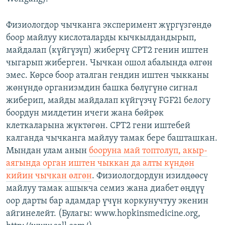
Физиологдор чычканга эксперимент жүргүзгөндө
боор майлуу кислоталарды кычкылдандырып,
майдалап (күйгүзүп) жиберчү СРТ2 генин иштен
чыгарып жиберген. Чычкан ошол абалында өлгөн
эмес. Көрсө боор аталган гендин иштен чыкканы
жөнүндө организмдин башка бөлүгүнө сигнал
жиберип, майды майдалап күйгүзчү FGF21 белогу
боордун милдетин ичеги жана бөйрөк
клеткаларына жүктөгөн. СРТ2 гени иштебей
калганда чычканга майлуу тамак бере башташкан.
Мындан улам анын
бооруна май топтолуп, акыр-
аягында орган иштен чыккан да алты күндөн
кийин чычкан өлгөн
. Физиологдордун изилдөөсү
майлуу тамак ашыкча семиз жана диабет өңдүү
оор дарты бар адамдар үчүн коркунучтуу экенин
айгинелейт. (Булагы: www.hopkinsmedicine.org,