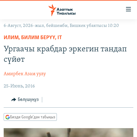
Линктер
Мазмунга
өтүңүз
6-Август, 2026-жыл, бейшемби, Бишкек убактысы 10:20
Навигацияга
ЖАҢЫЛЫКТАР
өтүңүз
ИЛИМ, БИЛИМ БЕРҮҮ, IT
КЫРГЫЗСТАН
Издөөгө
Ургаачы крабдар эркегин тандап
салыңыз
ДҮЙНӨ
КЫРГЫЗСТАН
сүйөт
УКРАИНА
САЯСАТ
ДҮЙНӨ
Амирбек Азам уулу
АТАЙЫН ИЛИКТӨӨ
ЭКОНОМИКА
БОРБОР АЗИЯ
25-Июнь, 2016
ТВ ПРОГРАММАЛАР
МАДАНИЯТ
ПОДКАСТ
БҮГҮН АЗАТТЫКТА
Бөлүшүңүз
ӨЗГӨЧӨ ПИКИР
ЭКСПЕРТТЕР ТАЛДАЙТ
Бизди Google'дан табыңыз
БИЗ ЖАНА ДҮЙНӨ
Русский
ДАНИСТЕ