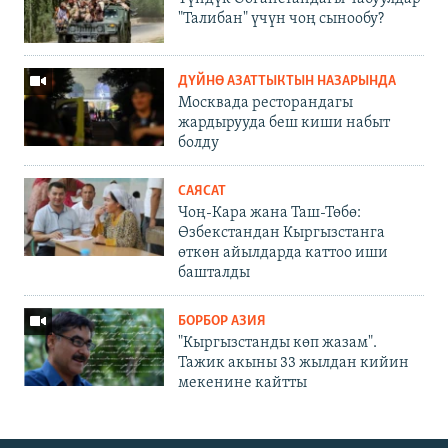
"Талибан" үчүн чоң сынообу?
ДҮЙНӨ АЗАТТЫКТЫН НАЗАРЫНДА
Москвада ресторандагы
жардырууда беш киши набыт
болду
САЯСАТ
Чоң-Кара жана Таш-Төбө:
Өзбекстандан Кыргызстанга
өткөн айылдарда каттоо иши
башталды
БОРБОР АЗИЯ
"Кыргызстанды көп жазам".
Тажик акыны 33 жылдан кийин
мекенине кайтты