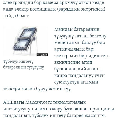
электролидди бар камера аркылуу өткөн кезде
анда электр потенциалы (заряддын энергиясы)
пайда болот.
Мындай батареянын
түзүлүшү татаал болгону
менен анын баалуу бир
артыкчылыгы бар:
электролит бир идиштен
Түбөлүк иштечү
экинчисине агып
батареянын түзүлүшү
бүткөндөн кийин аны
кайра пайдалануу үчүн
суюктуктун агымын
тескери жакка буруу жетиштүү.
АКШдагы Массачусетс технологиялык
институтунун илимпоздору буга окшош принципти
пайдаланып, түбөлүк иштечү батарея жасашты.