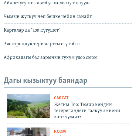
Айдоочусу жок автобус жолоочу ташууда
Чымын жуткуч чөп бешке чейин санайт
Каргалар да "аза күтүшөт"
Электрондук тери дартты өзү табат
Африкадагы бал аарынын тукум улоо сыры
Дагы кызыктуу баяндар
САЯСАТ
Жетим-Тоо: Темир кендин
тегерегиндеги талкуу эмнени
каңкуулайт?
КООМ