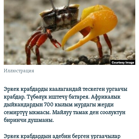
ОНЛАЙН ШЕРИНЕ
ЭЖЕ-СИҢДИЛЕР
АЗАТТЫК+
ЫҢГАЙСЫЗ СУРООЛОР
ЭЕ/АРнун бардык сайттары
Иллюстрация
Эркек крабдарды каалагандай тескеген ургаачы
крабдар. Түбөлүк иштечү батарея. Африкалык
дыйкандардын 700 кылым мурдагы жерди
семиртүү ыкмасы. Майлуу тамак ден соолуктун
биринчи душманы.
Эркек крабдардын адебин берген ургаачылар