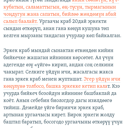
Краб айым түгөй тандаганда
анын сөөлөтүн, күч-
кубатын, саламаттыгын, өң-түсүн, тырмагынын
чоңдугун жана сапатын, бийлөө жөндөмүн абай
салып баалайт.
Ургаачы краб 20дай эркекти
сындан өткөрүп, анан гана көңүл кушуна төп
келген мырзаны тандаган учурлар көп байкалган.
Эркек краб мындай сынактан өткөндөн кийин
бийкечке жашаган ийнинин көрсөтөт. Ал үчүн
адегенде өзү «үйгө» кирип, андан соң селкини
чакырат. Селкиге үйдүн ичи, жасалгасы жакса
гана эркек краб менен жупташат.
Эгер үйдүн ичи
көңүлүнө толбосо, башка эркекке кетип кала
т. Кээ
учурда бийкеч бозойдун ийинине башбакпай да
коёт. Анын себебин биологдор дагы изилдөөгө
тийиш. Демейде үйгө биринчи эркек краб,
артынан ургаачысы кирет. Бирок эркеги жолду
баштап баратып, босогодо ургаачыны өткөрүү үчүн