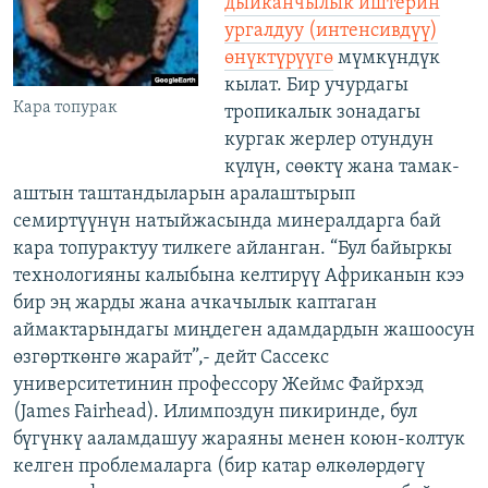
дыйканчылык иштерин
ургалдуу (интенсивдүү)
өнүктүрүүгө
мүмкүндүк
кылат. Бир учурдагы
Кара топурак
тропикалык зонадагы
кургак жерлер отундун
күлүн, сөөктү жана тамак-
аштын таштандыларын аралаштырып
семиртүүнүн натыйжасында минералдарга бай
кара топурактуу тилкеге айланган. “Бул байыркы
технологияны калыбына келтирүү Африканын кээ
бир эң жарды жана ачкачылык каптаган
аймактарындагы миңдеген адамдардын жашоосун
өзгөрткөнгө жарайт”,- дейт Саcсекc
университетинин профессору Жеймс Файрхэд
(James Fairhead). Илимпоздун пикиринде, бул
бүгүнкү ааламдашуу жараяны менен коюн-колтук
келген проблемаларга (бир катар өлкөлөрдөгү