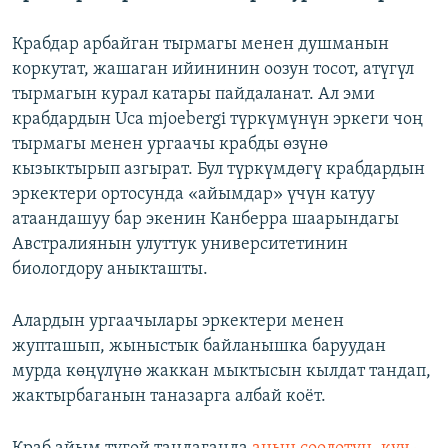
Крабдар арбайган тырмагы менен душманын
коркутат, жашаган ийининин оозун тосот, атүгүл
тырмагын курал катары пайдаланат. Ал эми
крабдардын Uca mjoebergi түркүмүнүн эркеги чоң
тырмагы менен ургаачы крабды өзүнө
кызыктырып азгырат. Бул түркүмдөгү крабдардын
эркектери ортосунда «айымдар» үчүн катуу
атаандашуу бар экенин Канберра шаарындагы
Австралиянын улуттук университетинин
биологдору аныкташты.
Алардын ургаачылары эркектери менен
жупташып, жыныстык байланышка баруудан
мурда көңүлүнө жаккан мыктысын кылдат тандап,
жактырбаганын таназарга албай коёт.