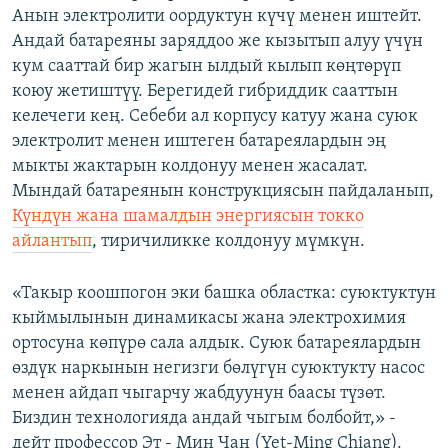
Анын электролити оордуктун күчү менен иштейт.
Андай батареяны заряддоо же кызытып алуу үчүн
кум сааттай бир жагын ылдый кылып көңтөрүп
коюу жетиштүү. Берегидей гибриддик сааттын
келечеги кең. Себеби ал корпусу катуу жана суюк
электролит менен иштеген батареялардын эң
мыкты жактарын колдонуу менен жасалат.
Мындай батареянын конструкциясын пайдаланып,
Күндүн жана шамалдын энергиясын токко
айлантып
, тиричиликке колдонуу мүмкүн.
«Такыр коошпогон эки башка областка: суюктуктун
кыймылынын динамикасы жана электрохимия
ортосуна көпүрө сала алдык. Суюк батареялардын
өздүк наркынын негизги бөлүгүн суюктукту насос
менен айдап чыгарчу жабдуунун баасы түзөт.
Биздин технологияда андай чыгым болбойт,» -
дейт профессор Эт - Мин Чан (Yet-Ming Chiang).