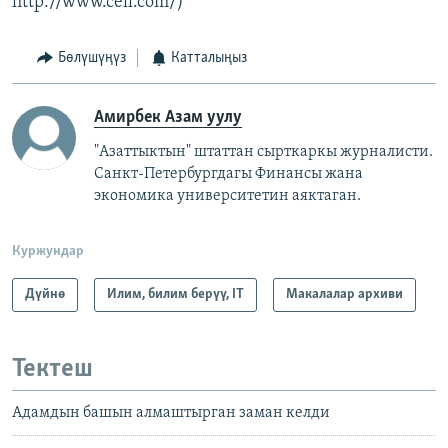
http://www.cell.com/)
Бөлүшүңүз
Катталыңыз
Амирбек Азам уулу
"Азаттыктын" штаттан сырткаркы журналисти.
Санкт-Петербургдагы Финансы жана
экономика университетин аяктаган.
Куржундар
Дүйнө
Илим, билим берүү, IT
Макалалар архиви
Тектеш
Адамдын башын алмаштырган заман келди