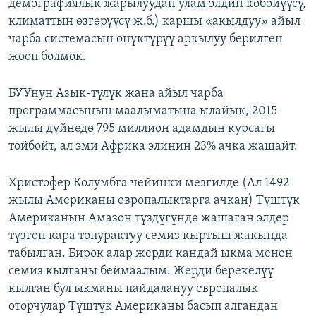
демографиялык жарылуудан улам элдин көбөйүүсү,
климаттын өзгөрүүсү ж.б.) каршы «акылдуу» айыл
чарба системасын өнүктүрүү аркылуу берилген
жооп болмок.
БУУнун Азык-түлүк жана айыл чарба
программасынын маалыматына ылайык, 2015-
жылы дүйнөдө 795 миллион адамдын курсагы
тойбойт, ал эми Африка элинин 23% ачка жашайт.
Христофер Колумбга чейинки мезгилде (Ал 1492-
жылы Американы европалыктарга ачкан) Түштүк
Американын Амазон түздүгүндө жашаган элдер
түзгөн кара топурактуу семиз кыртыш жакында
табылган. Бирок алар жерди кандай ыкма менен
семиз кылганы беймаалым. Жерди берекелүү
кылган бул ыкманы пайдалануу европалык
оторчулар Түштүк Американы басып алгандан