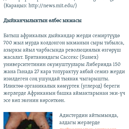
(Караңыз: http://news.mit.edu/)
Дыйканчылыктын өлбөс ыкмасы
Батыш африкалык дыйкандар жерди семиртүүдө
700 жыл мурда колдонгон ыкманын сыры табылса,
азыркы айыл чарбасында революциялык өзгөрүш
жасалат. Британиядагы Сасcекc (Sussex)
университетинин окумуштуулары Либерияда 150
жана Ганада 27 кара топурактуу аябай семиз жерди
изилдеген соң ушундай тыянак чыгарышты.
Иликтөө органикалык көмүртек (углерод) береги
жерлерде Африканын башка аймактарынан эки-үч
эсе көп экенин көрсөткөн.
Адистердин айтымында,
алдагы жерлерде