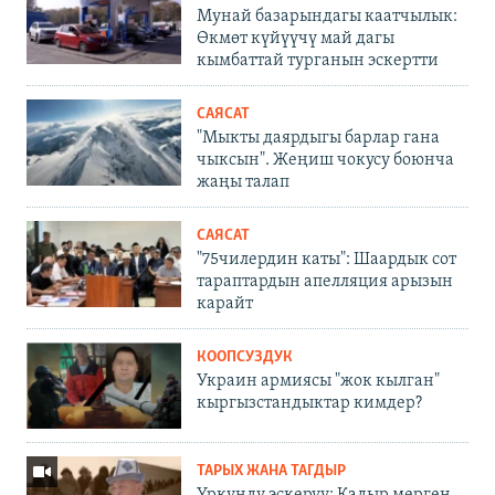
Мунай базарындагы каатчылык:
Өкмөт күйүүчү май дагы
кымбаттай турганын эскертти
САЯСАТ
"Мыкты даярдыгы барлар гана
чыксын". Жеңиш чокусу боюнча
жаңы талап
САЯСАТ
"75чилердин каты": Шаардык сот
тараптардын апелляция арызын
карайт
КООПСУЗДУК
Украин армиясы "жок кылган"
кыргызстандыктар кимдер?
ТАРЫХ ЖАНА ТАГДЫР