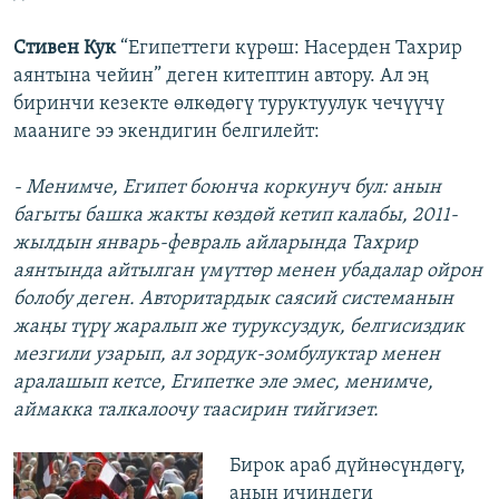
Стивен Кук
“Египеттеги күрөш: Насерден Тахрир
аянтына чейин” деген китептин автору. Ал эң
биринчи кезекте өлкөдөгү туруктуулук чечүүчү
мааниге ээ экендигин белгилейт:
- Менимче, Египет боюнча коркунуч бул: анын
багыты башка жакты көздөй кетип калабы, 2011-
жылдын январь-февраль айларында Тахрир
аянтында айтылган үмүттөр менен убадалар ойрон
болобу деген. Авторитардык саясий системанын
жаңы түрү жаралып же туруксуздук, белгисиздик
мезгили узарып, ал зордук-зомбулуктар менен
аралашып кетсе, Египетке эле эмес, менимче,
аймакка талкалоочу таасирин тийгизет.
Бирок араб дүйнөсүндөгү,
анын ичиндеги