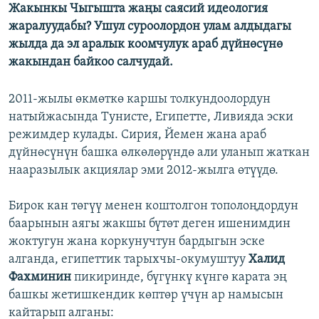
Жакынкы Чыгышта жаңы саясий идеология
жаралуудабы? Ушул суроолордон улам алдыдагы
жылда да эл аралык коомчулук араб дүйнөсүнө
жакындан байкоо салчудай.
2011-жылы өкмөткө каршы толкундоолордун
натыйжасында Тунисте, Египетте, Ливияда эски
режимдер кулады. Сирия, Йемен жана араб
дүйнөсүнүн башка өлкөлөрүндө али уланып жаткан
нааразылык акциялар эми 2012-жылга өтүүдө.
Бирок кан төгүү менен коштолгон тополоңдордун
баарынын аягы жакшы бүтөт деген ишенимдин
жоктугун жана коркунучтун бардыгын эске
алганда, египеттик тарыхчы-окумуштуу
Халид
Фахминин
пикиринде, бүгүнкү күнгө карата эң
башкы жетишкендик көптөр үчүн ар намысын
кайтарып алганы: