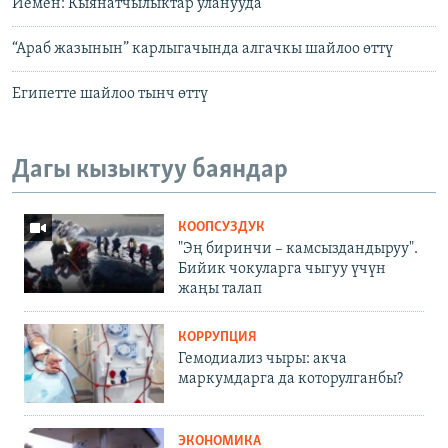
Йемен: Кыянатчылыктар уланууда
“Араб жазынын” карлыгачында алгачкы шайлоо өттү
Египетте шайлоо тынч өттү
Дагы кызыктуу баяндар
КООПСУЗДУК
"Эң биринчи – камсыздандыруу".
Бийик чокуларга чыгуу үчүн
жаңы талап
КОРРУПЦИЯ
Гемодиализ чыры: акча
маркумдарга да которулганбы?
ЭКОНОМИКА