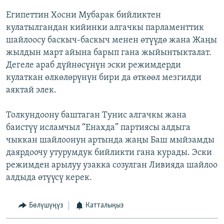
Египеттин Хосни Мубарак бийликтен
кулатылгандан кийинки алгачкы парламенттик
шайлоосу баскыч-баскыч менен өтүүдө жана Жаңы
жылдын март айына барып гана жыйынтыкталат.
Дегеле араб дүйнөсүнүн эски режимдерди
кулаткан өлкөлөрүнүн бири да өткөөл мезгилди
аяктай элек.
Толкундоону баштаган Тунис алгачкы жана
баистүү исламчыл “Енахда” партиясы алдыга
чыккан шайлоонун артында жаңы Баш мыйзамды
даярдоочу утурумдук бийликти гана курады. Эски
режимден арылуу узакка созулган Ливияда шайлоо
алдыда өтүүсү керек.
Бөлүшүңүз
Катталыңыз