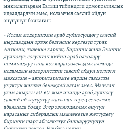
ыңкылаптардан Батыш тибиндеги демократиялык
идеалдардын эмес, исламчыл саясий ойдун
өнүгүшүн байкаган:
- Ислам модернизми араб дүйнөсүндөгү саясий
кырдаалдын орток белгисин көргөзүп турат.
Анткени, тилекке каршы, Биринчи жана Экинчи
дүйнөлүк согуштан кийин араб өлкөлөрү
номиналдуу гана көз карандысыздык алганда
исламдык модернисттик саясий ойдун негизги
максатын – авторитаризмге каршы саясатты
укуктук жактан бекемдей алган эмес. Мындан
улам акыркы 50-60-жыл ичинде араб дүйнөсү
саясий ой жүгүртүү жагынан терең сенектик
абалында болду. Эгер эволюциялык өңүтүн
карасаңыз либералдык мамлекетке жетүүдөгү
биринчи шарт абсолюттук башкаруучунун
бийлигин чектөө. Бул буга чейин