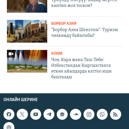
Үркүндү эскерүү: Кадыр мерген
кантип жол тоскон?
БОРБОР АЗИЯ
"Борбор Азия Шенгени": Туризм
чөлкөмдү байытабы?
КООМ
Чоң-Кара жана Таш-Төбө:
Өзбекстандан Кыргызстанга
өткөн айылдарда каттоо иши
башталды
ОНЛАЙН ШЕРИНЕ