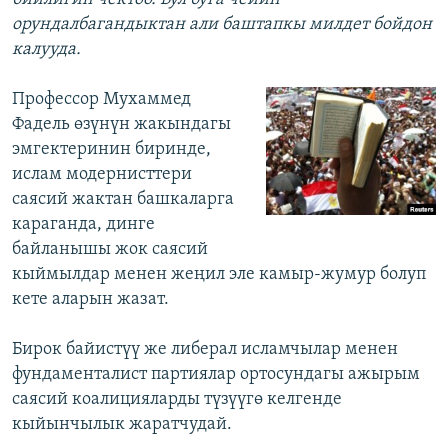
орундалбагандыктан али баштапкы милдет бойдон
калууда.
Профессор Мухаммед
Фадель өзүнүн жакындагы
эмгектеринин биринде,
ислам модернисттери
саясий жактан башкаларга
караганда, динге
байланышы жок саясий
кыймылдар менен жеңил эле камыр-жумур болуп
кете аларын жазат.
Бирок байистүү же либерал исламчылар менен
фундаменталист партиялар ортосундагы ажырым
саясий коалицияларды түзүүгө келгенде
кыйынчылык жаратчудай.