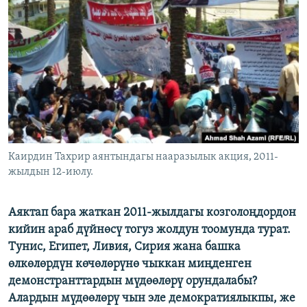
ОНЛАЙН ШЕРИНЕ
ЭЖЕ-СИҢДИЛЕР
АЗАТТЫК+
ЫҢГАЙСЫЗ СУРООЛОР
ЭЕ/АРнун бардык сайттары
Каирдин Тахрир аянтындагы нааразылык акция, 2011-
жылдын 12-июлу.
Аяктап бара жаткан 2011-жылдагы козголоңдордон
кийин араб дүйнөсү тогуз жолдун тоомунда турат.
Тунис, Египет, Ливия, Сирия жана башка
өлкөлөрдүн көчөлөрүнө чыккан миңденген
демонстранттардын мүдөөлөрү орундалабы?
Алардын мүдөөлөрү чын эле демократиялыкпы, же