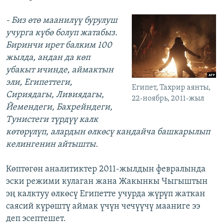
- Биз өтө маанилүү бурулуш
учурга күбө болуп жатабыз.
Биринчи ирет балким 100
жылда, андан да көп
убакыт ичинде, аймактын
эли, Египеттеги,
Египет, Тахрир аянты,
Сириядагы, Ливиядагы,
22-ноябрь, 2011-жыл
Йемендеги, Бахрейндеги,
Тунистеги түрдүү калк
көтөрүлүп, алардын өлкөсү кандайча башкарылып
келингенин айтышты.
Көптөгөн аналитиктер 2011-жылдын февралында
эски режими кулаган жана Жакынкы Чыгыштын
эң калктуу өлкөсү Египетте учурда жүрүп жаткан
саясий күрөштү аймак үчүн чечүүчү мааниге ээ
деп эсептешет.