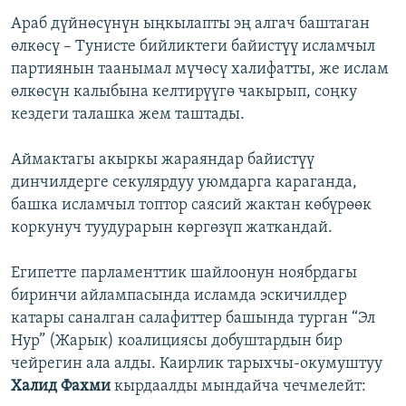
Араб дүйнөсүнүн ыңкылапты эң алгач баштаган
өлкөсү – Тунисте бийликтеги байистүү исламчыл
партиянын таанымал мүчөсү халифатты, же ислам
өлкөсүн калыбына келтирүүгө чакырып, соңку
кездеги талашка жем таштады.
Аймактагы акыркы жараяндар байистүү
динчилдерге секулярдуу уюмдарга караганда,
башка исламчыл топтор саясий жактан көбүрөөк
коркунуч туудурарын көргөзүп жаткандай.
Египетте парламенттик шайлоонун ноябрдагы
биринчи айлампасында исламда эскичилдер
катары саналган салафиттер башында турган “Эл
Нур” (Жарык) коалициясы добуштардын бир
чейрегин ала алды. Каирлик тарыхчы-окумуштуу
Халид Фахми
кырдаалды мындайча чечмелейт: