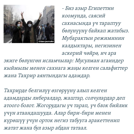
- Биз азыр Египеттин
коомунда, саясий
сахнасында үч тараптуу
бөлүнүүнү байкап жатабыз.
Мубарактын режиминин
калдыктары, негизинен
аскерий чөйрө, ич ара
экиге бөлүнгөн исламчылар: Мусулман агаиндер
кыймылы менен сахнага жаңы келген салафиттер
жана Тахрир аянтындагы адамдар.
Тахрирде белгилүү өзгөрүүнү алып келген
адамдарды либералдар, жаштар, солчулардар деп
атоого болот. Жогорудагы үч тарап, үч блок бийлик
үчүн атаандашууда. Алар бири-бири менен
күрөшүү үчүн орток негиз табууга аракеттенип
жатат жана бул азыр абдан татаал.