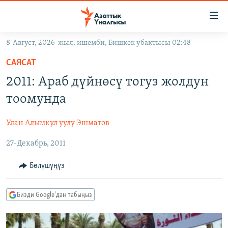
Линктер
Мазмунга
өтүңүз
8-Август, 2026-жыл, ишемби, Бишкек убактысы 02:48
Навигацияга
ЖАҢЫЛЫКТАР
өтүңүз
САЯСАТ
КЫРГЫЗСТАН
Издөөгө
2011: Араб дүйнөсү тогуз жолдун
салыңыз
ДҮЙНӨ
КЫРГЫЗСТАН
тоомунда
УКРАИНА
САЯСАТ
ДҮЙНӨ
Улан Алымкул уулу Эшматов
АТАЙЫН ИЛИКТӨӨ
ЭКОНОМИКА
БОРБОР АЗИЯ
27-Декабрь, 2011
ТВ ПРОГРАММАЛАР
МАДАНИЯТ
ПОДКАСТ
БҮГҮН АЗАТТЫКТА
Бөлүшүңүз
ӨЗГӨЧӨ ПИКИР
ЭКСПЕРТТЕР ТАЛДАЙТ
Бизди Google'дан табыңыз
БИЗ ЖАНА ДҮЙНӨ
Русский
ДАНИСТЕ