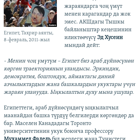
жараяндарга чоң үмүт
менен карагандар да жок
эмес. АКШдагы Тышкы
байланыштар кеңешинин
Египет, Тахрир аянты,
иликтөөчүсү
Эд Хусеин
8-февраль, 2011-жыл
мындай дейт:
- Менин чоң үмүтүм – Египет биз араб дүйнөсүнөн
көргөн траекториянын уландысы. Эркиндик,
демократия, боштондук, аймактагы диний
азчылыктардын жана башкалардын укуктары үчүн
жараян уланууда. Ыңкылаптын духу мына ушулар.
Египеттеги, араб дүйнөсүндөгү ыңкылапчыл
маанайдан башка түрдүү белгилерди көргөндөр да
бар. Маселен Канададагы Торонто
университетинин укук боюнча профессору
Мухаммед Фадель
бул жердеги жана Тунистеги