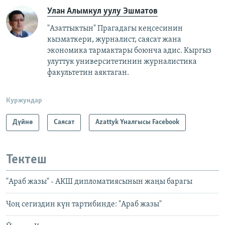
Улан Алымкул уулу Эшматов
"Азаттыктын" Прагадагы кеңсесинин
кызматкери, журналист, саясат жана
экономика тармактары боюнча адис. Кыргыз
улуттук университетинин журналистика
факультетин аяктаган.
Куржундар
Дүйнө
Саясат
Azattyk Үналгысы Facebook
Тектеш
"Араб жазы" - АКШ дипломатиясынын жаңы барагы
Чоң сегиздин күн тартибинде: "Араб жазы"