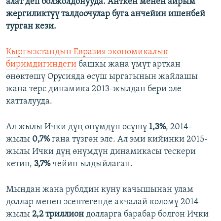
алат деп болжолдонууда. Анткен менен айрым
жергиликтүү талдоочулар буга анчейин ишенбей
турган кези.
Кыргызстандын Евразия экономикалык
биримдигиндеги
башкы жана үмүт арткан
өнөктөшү Орусияда өсүш ыргагынын жайлашы
жана терс динамика 2013-жылдан бери эле
катталууда.
Ал жылы Ички дүң өнүмдүн өсүшү
1,3%
, 2014-
жылы
0,7%
гана түзгөн эле. Ал эми кийинки 2015-
жылы Ички дүң өнүмдүн динамикасы тескери
кетип,
3,7%
чейин ылдыйлаган.
Мындан жана рублдин куну качышынан улам
доллар менен эсептегенде акчалай көлөмү 2014-
жылы
2,2 триллион
долларга барабар болгон Ички