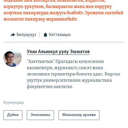
беделине шек келтирген, келекелеген, кордогон,
коркутуп-үркүткөн, басмырлаган жана жек көрүүнү
козуткан пикирлерди жазууга болбойт. Эрежени сактабай
жазылган пикирлер жарыяланбайт.
Бөлүшүңүз
Катталыңыз
Улан Алымкул уулу Эшматов
"Азаттыктын" Прагадагы кеңсесинин
кызматкери, журналист, саясат жана
экономика тармактары боюнча адис. Кыргыз
улуттук университетинин журналистика
факультетин аяктаган.
Куржундар
Дүйнө
Экономика
Макалалар архиви