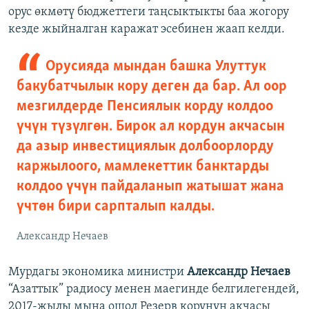
орус өкмөтү бюджеттеги таңсыктыкты баа жогору
кезде жыйналган каражат эсебинен жаап келди.
Орусияда мындан башка Улуттук
бакубатчылык кору деген да бар. Ал оор
мезгилдерде Пенсиялык корду колдоо
үчүн түзүлгөн. Бирок ал кордун акчасын
да азыр инвестициялык долбоорлорду
каржылоого, мамлекеттик банктарды
колдоо үчүн пайдаланып жатышат жана
үчтөн бири сарпталып калды.
Александр Нечаев
Мурдагы экономика министри
Александр Нечаев
“Азаттык” радиосу менен маегинде белгилегендей,
2017-жылы мына ошол Резерв корунун акчасы