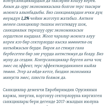
контрсанкциялардын да таасирин кошуу керек.
Анын да орус экономикасына болгон терс таасири
моюнга алынбадыбы. Биз санкциялардан ички дүң
өнүмдүн
1,2%
чейин жоготуп жатабыз. Анткен
менен санкциялар тышкы негативдүү шок,
санкциялык тирешүү орус экономикасын
оордоткон кырдаал. Жооп чаралар моюнга алуу
керек кээ бир секторлордо кыска мөөнөткө оң
натыйжасын берди. Бирок ал стимул гана
бербесетен бир эле учурда антистимул да болду. Биз
муну да сездик. Контрсанкциялар берген анча чоң
эмес оң эффект, терс эффектилердикинен кыйла
төмөн. Эгер ал өйдө кетсе, биздин экономика
минуста эмес, плюста болмок да.
Санкциялар демекчи Евробиримдик Орусиянын
каржы, энергия, коргонуу секторлоруна киргизген
санкциялары бери дегенде 2017-жылдын июлуна