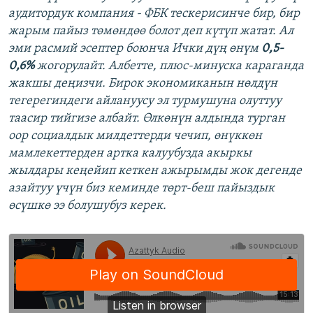
аудитордук компания - ФБК тескерисинче бир, бир
жарым пайыз төмөндөө болот деп күтүп жатат. Ал
эми расмий эсептер боюнча Ички дүң өнүм
0,5-
0,6%
жогорулайт. Албетте, плюс-минуска караганда
жакшы деңизчи. Бирок экономиканын нөлдүн
тегерегиндеги айлануусу эл турмушуна олуттуу
таасир тийгизе албайт. Өлкөнүн алдында турган
оор социалдык милдеттерди чечип, өнүккөн
мамлекеттерден артка калуубузда акыркы
жылдары кеңейип кеткен ажырымды жок дегенде
азайтуу үчүн биз кеминде төрт-беш пайыздык
өсүшкө ээ болушубуз керек.