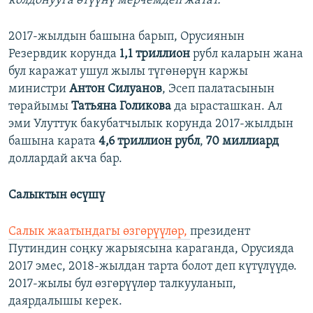
колдонууга өтүүнү мерчемдеп жатат.
2017-жылдын башына барып, Орусиянын
Резервдик корунда
1,1 триллион
рубл каларын жана
бул каражат ушул жылы түгөнөрүн каржы
министри
Антон Силуанов
, Эсеп палатасынын
төрайымы
Татьяна Голикова
да ырасташкан. Ал
эми Улуттук бакубатчылык корунда 2017-жылдын
башына карата
4,6 триллион рубл
,
70 миллиард
доллардай акча бар.
Салыктын өсүшү
Салык жаатындагы өзгөрүүлөр,
президент
Путиндин соңку жарыясына караганда, Орусияда
2017 эмес, 2018-жылдан тарта болот деп күтүлүүдө.
2017-жылы бул өзгөрүүлөр талкууланып,
даярдалышы керек.