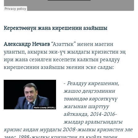
Керектөөнүн жана кирешенин азайышы
Александр Нечаев
“Азаттык” менен маегин
улантып, акыркы эки-үч жылдагы кризистин эң
ири жана сезилген кесепети калктын реалдуу
кирешесинин азайышы экенин эске салды:
-
Реалдуу кирешенин,
жашоо деңгээлинин
төмөндөө көрсөткүчү
жагынан шарттуу
айтканда, 2014-2016-
жылдар аралыгындагы
кризис андан мурдагы 2008-жылкы кризистен эле
эмес, 1998-жылкы кризистен да кыйла терең