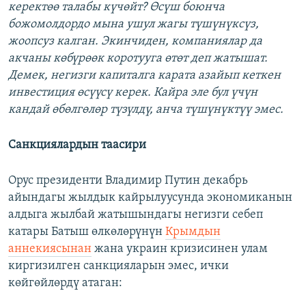
керектөө талабы күчөйт? Өсүш боюнча
божомолдордо мына ушул жагы түшүнүксүз,
жоопсуз калган. Экинчиден, компаниялар да
акчаны көбүрөөк коротууга өтөт деп жатышат.
Демек, негизги капиталга карата азайып кеткен
инвестиция өсүүсү керек. Кайра эле бул үчүн
кандай өбөлгөлөр түзүлдү, анча түшүнүктүү эмес.
Санкциялардын таасири
Орус президенти Владимир Путин декабрь
айындагы жылдык кайрылуусунда экономиканын
алдыга жылбай жатышындагы негизги себеп
катары Батыш өлкөлөрүнүн
Крымдын
аннекиясынан
жана украин кризисинен улам
киргизилген санкцияларын эмес, ички
көйгөйлөрдү атаган: