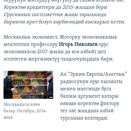
берүүнүн жигердүү өнүгүшү да салым кошкон эле.
Керектөө кредиттери да 2015-жылдан бери
Орусиянын постсоветтик жаңы тарыхында
биринчи ирет болуп көрбөгөндөй кыскарып кетти.
Москвалык экономист, Жогорку экономикалык
мектептин профессору
Игорь Николаев
орус
экономикасы 2017-жылы да өсө албайт деп
эсептеген жергиликтүү талдоочулардын бири.
Ал “Эркин Европа/Азаттык”
радиосунун орус кызматы
менен маегинде буга
башкы аргумент катары
өлкөдө керектөө фактору
Москвадагы көчө
тез эле жандана албай
базар. Октябрь, 2016-
жыл.
турганын келтирди: