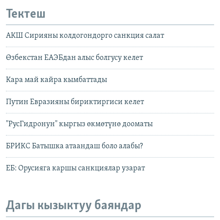
Тектеш
АКШ Сирияны колдогондорго санкция салат
Өзбекстан ЕАЭБдан алыс болгусу келет
Кара май кайра кымбаттады
Путин Евразияны бириктиргиси келет
"РусГидронун" кыргыз өкмөтүнө дооматы
БРИКС Батышка атаандаш боло алабы?
ЕБ: Орусияга каршы санкциялар узарат
Дагы кызыктуу баяндар