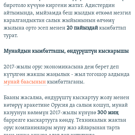
биротоло күчүнө киргени жатат. Адистердин
айтымында, мыйзамда беш жылдык өткөөл мезгил
каралгандыктан салык жыйымынын өлчөмү
жылына орто эсеп менен
20 пайыздай
кымбаттап
турат.
Мунайдын кымбатташы, өндүрүштүн кыскарышы
2017-жылы орус экономикасына дем берет деп
күтүлгөн жакшы жаңылык - жыл тогошор алдында
мунай баасынын
кымбаттаганы.
Бааны жасалма, өндүрүштү кыскартуу жолу менен
көтөрүү аракетине Орусия да салым кошуп, мунай
казуунун көлөмүн 2017-жылы күнүнө
300 миң
баррелге кыскартууга көндү. Техникалык жактан
орус компаниялары муну жаз айларынан тарта