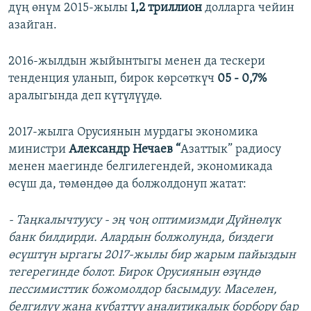
дүң өнүм 2015-жылы
1,2 триллион
долларга чейин
азайган.
2016-жылдын жыйынтыгы менен да тескери
тенденция уланып, бирок көрсөткүч
05 - 0,7%
аралыгында деп күтүлүүдө.
2017-жылга Орусиянын мурдагы экономика
министри
Александр Нечаев “
Азаттык” радиосу
менен маегинде белгилегендей, экономикада
өсүш да, төмөндөө да болжолдонуп жатат:
- Таңкалычтуусу - эң чоң оптимизмди Дүйнөлүк
банк билдирди. Алардын болжолунда, биздеги
өсүштүн ыргагы 2017-жылы бир жарым пайыздын
тегерегинде болот. Бирок Орусиянын өзүндө
пессимисттик божомолдор басымдуу. Маселен,
белгилүү жана кубаттуу аналитикалык борбору бар