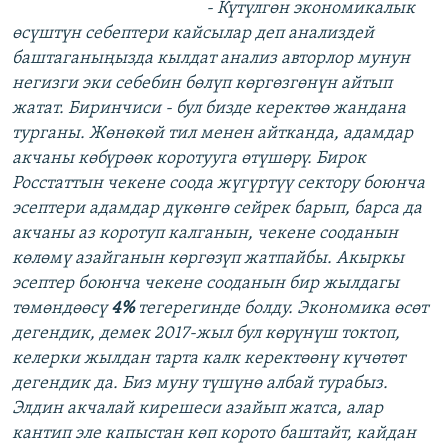
- Күтүлгөн экономикалык
өсүштүн себептери кайсылар деп анализдей
баштаганыңызда кылдат анализ авторлор мунун
негизги эки себебин бөлүп көргөзгөнүн айтып
жатат. Биринчиси - бул бизде керектөө жандана
турганы. Жөнөкөй тил менен айтканда, адамдар
акчаны көбүрөөк коротууга өтүшөрү. Бирок
Росстаттын чекене соода жүгүртүү сектору боюнча
эсептери адамдар дүкөнгө сейрек барып, барса да
акчаны аз коротуп калганын, чекене сооданын
көлөмү азайганын көргөзүп жатпайбы. Акыркы
эсептер боюнча чекене сооданын бир жылдагы
төмөндөөсү
4%
тегерегинде болду. Экономика өсөт
дегендик, демек 2017-жыл бул көрүнүш токтоп,
келерки жылдан тарта калк керектөөнү күчөтөт
дегендик да. Биз муну түшүнө албай турабыз.
Элдин акчалай кирешеси азайып жатса, алар
кантип эле капыстан көп корото баштайт, кайдан