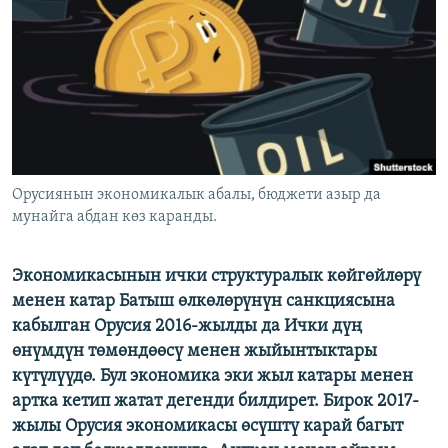
ОНЛАЙН ШЕРИНЕ
ЭЖЕ-СИҢДИЛЕР
АЗАТТЫК+
ЫҢГАЙСЫЗ СУРООЛОР
ЭЕ/АРнун бардык сайттары
Орусиянын экономикалык абалы, бюджети азыр да
мунайга абдан көз каранды.
Экономикасынын ички структуралык көйгөйлөрү
менен катар Батыш өлкөлөрүнүн санкцияcына
кабылган Орусия 2016-жылды да Ички дүң
өнүмдүн төмөндөөсү менен жыйынтыктары
күтүлүүдө. Бул экономика эки жыл катары менен
артка кетип жатат дегенди билдирет. Бирок 2017-
жылы Орусия экономикасы өсүштү карай багыт