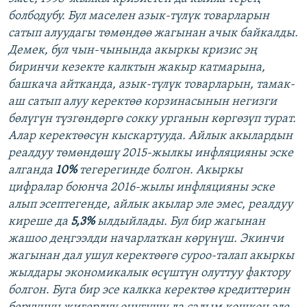
болбодубу. Бул маселен азык-түлүк товарларын
сатып алуудагы төмөндөө жагынан ачык байкалды.
Демек, бул чын-чынында акыркы кризис эң
биринчи кезекте калктын жакыр катмарына,
башкача айтканда, азык-түлүк товарларын, тамак-
аш сатып алуу керектөө корзинасынын негизги
бөлүгүн түзгөндөргө сокку урганын көргөзүп турат.
Алар керектөөсүн кыскартууда. Айлык акылардын
реалдуу төмөндөшү 2015-жылкы инфляцияны эске
алганда
10%
тегерегинде болгон. Акыркы
цифралар боюнча 2016-жылы инфляцияны эске
алып эсептегенде, айлык акылар эле эмес, реалдуу
киреше да
5,3%
ылдыйлады. Бул бир жагынан
жашоо деңгээлди начарлаткан көрүнүш. Экинчи
жагынан дал ушул керектөөгө суроо-талап акыркы
жылдары экономикалык өсүштүн олуттуу фактору
болгон. Буга бир эсе калкка керектөө кредиттерин