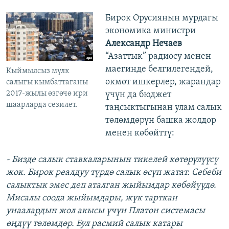
Бирок Орусиянын мурдагы
экономика министри
Александр Нечаев
“Азаттык” радиосу менен
маегинде белгилегендей,
Кыймылсыз мүлк
өкмөт ишкерлер, жарандар
салыгы кымбаттаганы
2017-жылы өзгөчө ири
үчүн да бюджет
шаарларда сезилет.
таңсыктыгынан улам салык
төлөмдөрүн башка жолдор
менен көбөйттү:
- Бизде салык ставкаларынын тикелей көтөрүлүүсү
жок. Бирок реалдуу түрдө салык өсүп жатат. Себеби
салыктык эмес деп аталган жыйымдар көбөйүүдө.
Мисалы соода жыйымдары, жүк тарткан
унаалардын жол акысы үчүн Платон системасы
өңдүү төлөмдөр. Бул расмий салык катары