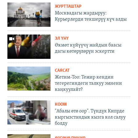
ЖУРТТАШТАР
Москвадагы жардыруу:
Курьерлерди текшерүү күч алды
ЭЛ ҮНҮ
Өкмөт күйүүчү майдын баасы
дагы көтөрүлөрүн эскертти
САЯСАТ
Жетим-Тоо: Темир кендин
тегерегиндеги талкуу эмнени
каңкуулайт?
КООМ
"Абалы өтө оор". Түндүк Кипрде
кыргызстандык кызга кол салуу
болду