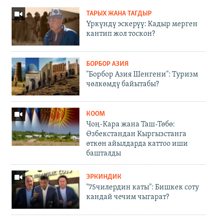
ТАРЫХ ЖАНА ТАГДЫР
Үркүндү эскерүү: Кадыр мерген
кантип жол тоскон?
БОРБОР АЗИЯ
"Борбор Азия Шенгени": Туризм
чөлкөмдү байытабы?
КООМ
Чоң-Кара жана Таш-Төбө:
Өзбекстандан Кыргызстанга
өткөн айылдарда каттоо иши
башталды
ЭРКИНДИК
"75чилердин каты": Бишкек соту
кандай чечим чыгарат?