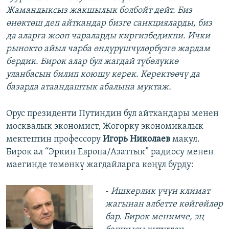
Жамандыксыз жакшылык болбойт дейт. Биз
өнөктөш деп айткандар бизге санкцияларды, биз
да аларга жооп чараларды киргизбедикпи. Ички
рынокто айыл чарба өндүрүшчүлөрбүзгө жардам
бердик. Бирок алар бул жагдай түбөлүккө
уланбасын билип коюшу керек. Керектөөчү да
базарда атаандаштык абалына муктаж.
Орус президенти Путиндин бул айткандары менен
москвалык экономист, Жогорку экономикалык
мектептин профессору
Игорь Николаев
макул.
Бирок ал “Эркин Европа/Азаттык” радиосу менен
маегинде төмөнкү жагдайларга көңүл бурду:
-
Ишкерлик үчүн климат
жагынан албетте көйгөйлөр
бар. Бирок менимче, эң