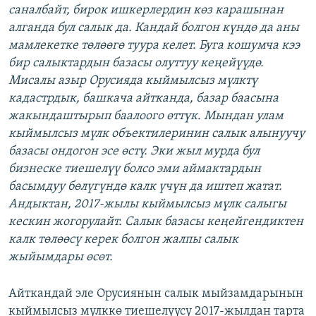
саналбайт, бирок ишкерлердин көз карашынан
алганда бул салык да. Кандай болгон күндө да аны
мамлекетке төлөөгө туура келет. Буга кошумча кээ
бир салыктардын базасы олуттуу кеңейүүдө.
Мисалы азыр Орусияда кыймылсыз мүлктү
кадастрдык, башкача айтканда, базар баасына
жакындаштырып баалоого өттүк. Мындан улам
кыймылсыз мүлк объектилеринин салык алынуучу
базасы ондогон эсе өстү. Эки жыл мурда бул
бизнеске тиешелүү болсо эми аймактардын
басымдуу бөлүгүндө калк үчүн да иштеп жатат.
Андыктан, 2017-жылы кыймылсыз мүлк салыгы
кескин жогорулайт. Салык базасы кеңейгендиктен
калк төлөөсү керек болгон жалпы салык
жыйымдары өсөт.
Айткандай эле Орусиянын салык мыйзамдарынын
кыймылсыз мүлккө тиешелүүсү 2017-жылдан тарта