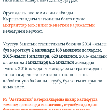
гана ишке ашыра алат деп күтүлүүдө.
Орусиядагы экономикалык абалдын
Кыргызстандагы чагылышы болсо ириде
мигранттар мекенине жөнөткөн каражаттын
көлөмүнөн көрүнөт.
Улуттук банктын статистикасы боюнча 2014 –жылы
бул көрсөткүч
2 миллиард 168 миллион
долларды,
2015-жылы 1 миллиард, 623 миллион,
2016-жылдын
он айында
1 миллиард 615 миллион
долларды
түзгөн. 2016-жылдагы жогорулоо мигранттардын
тапкан кирешеси же алардын жалпы саны
көбөйгөнүнө байланыштуубу, бул жагы азырынча
анык эмес.
PS: "Азаттыктын" материалдарына пикир калтырууда
төмөнкү эрежелерди так сактоону өтүнөбүз: адамдын