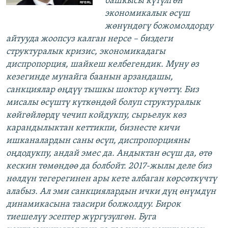
башкысы күтүлгөн
экономикалык өсүш
жөнүндөгү божомолдорду
айтууда жоопсуз калган нерсе – биздеги
структуралык кризис, экономикадагы
диспропорция, шайкеш келбегендик. Муну өз
кезегинде мунайга баанын арзандашы,
санкциялар өңдүү тышкы шоктор күчөттү. Биз
мисалы өсүштү күткөндөй болуп структуралык
көйгөйлөрдү чечип койдукпу, сырьелук көз
карандылыктан кеттикпи, бизнесте кичи
ишканалардын саны өсүп, диспропорцияны
оңдодукпу, андай эмес да. Андыктан өсүш да, өтө
кескин төмөндөө да болбойт. 2017-жылы деле биз
нөлдүн тегерегинен ары кете албаган көрсөткүчтү
алабыз. Ал эми санкциялардын ички дүң өнүмдүн
динамикасына таасири болжолдуу. Бирок
тиешелүү эсептер жүргүзүлгөн. Буга