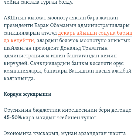
чейин сактала турган болду.
АКШнын кызмат мөөнөтү аяктап бара жаткан
президенти Барак Обаманын администрациялары
санкцияларын атүгүл
декарь айынын соңуна барып
да кеңейтти,
алардын болочок мөөнөтүнө аныктык
шайланган президент Дональд Трамптын
администрациясы ишин баштагандан кийин
кирчүдөй. Санкциялардын башкы кесепети орус
компаниялары, банктары Батыштан насыя алалбай
калганында.
Кордун жукарышы
Орусиянын бюджеттик кирешесинин бери дегенде
45-50%
кара майдын эсебинен түшөт.
Экономика кыскарып, мунай арзандаган шартта