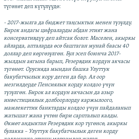
түгөнөт деп күтүлүүдө:
- 2017-жылга да бюджет таңсыктык менен түзүлдү.
Бирок андагы цифраларды абдан этият жана
консервативдүү деп айтсак болот. Маселен, акыркы
айларда, апталарда өсө баштаган мунай баасы 40
доллар деп көргөзүлгөн. Бул эсеп боюнча 2017-
жылдын аягына барып, Резервдик кордун акчасы
түгөнөт. Орусияда мындан башка Улуттук
бакубатчылык кору деген да бар. Ал оор
мезгилдерде Пенсиялык корду колдоо үчүн
түзүлгөн. Бирок ал кордун акчасын да азыр
инвестициялык долбоорлорду каржылоого,
мамлекеттик банктарды колдоо үчүн пайдаланып
жатышат жана үчтөн бири сарпталып калды.
Өкмөт андыктан Резервдик кор түгөнсө, акыркы
булакка – Улуттук бакубатчылык деген корду