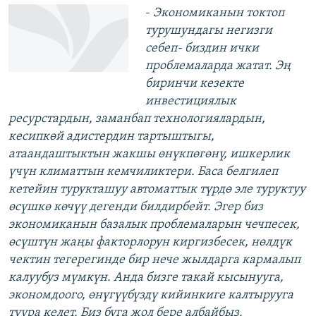
-
Экономиканын токтоп
турушундагы негизги
себеп- биздин ички
проблемаларда жатат. Эң
биринчи кезекте
инвестициялык
ресурстардын, заманбап технологиялардын,
кесипкөй адистердин тартыштыгы,
атаандаштыктын жакшы өнүкпөгөнү, ишкерлик
үчүн климаттын кемчиликтери. Баса белгилеп
кетейин турукташуу автоматтык түрдө эле туруктуу
өсүшкө көчүү дегенди билдирбейт. Эгер биз
экономиканын базалык проблемаларын чечпесек,
өсүштүн жаңы факторлорун киргизбесек, нөлдүк
чектин тегерегинде бир нече жылдарга кармалып
калуубуз мүмкүн. Анда бизге такай кысынууга,
экономдоого, өнүгүүбүздү кийинкиге калтырууга
туура келет. Биз буга жол бере албайбыз.