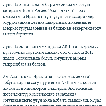
Луис Парт жана дагы бир америкалык согуш
ветераны-Бретт Роялес "Азаттыктын" Ирак
кызматына Ирактын түндүгүндөгү ассирийлер
отурукташкан Батная шаарынын жанындагы
азыркы турумдарынан өз башынан өткөргөндөрдү
айтып беришти.
Луис Парктын айтымында, ал АКШнын куралдуу
күчтөрүндө төрт жыл кызмат өтөгөн жана 2012-
жылы Ооганстанда болуп, согуштук айрым
тажрыйбага ээ болгон.
Ал "Азаттыкка" Ирактагы "Ислам мамлекети"
тобуна каршы согушуу менен АКШны да коргоп
жатам деп ишенээрин билдирди. Айтымында,
жергиликтүү христиандар тарабында
согушкандыгы үчүн акча албайт, тамаш-аш, курал