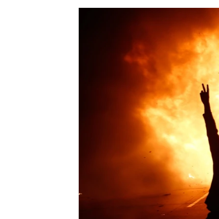
ЭЖЕ-СИҢДИЛЕР
АЗАТТЫК+
ЫҢГАЙСЫЗ СУРООЛОР