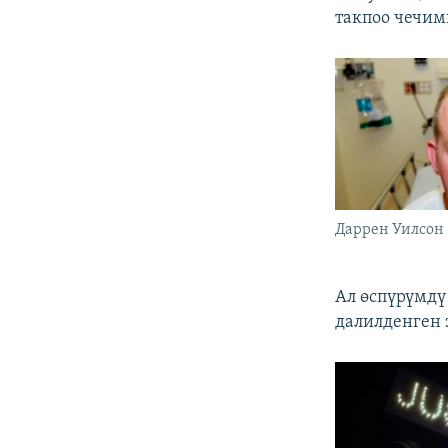
такпоо чечим
Даррен Уилсон
Ал өспүрүмдү
далилденген 