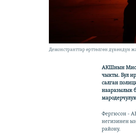
Демонстранттар өрттөлгөн дүкөндүн жа
АКШнын Мисс
чыкты. Бул и
салган полиц
нааразылык б
мародерчулук
Фергюсон - 
негизинен ын
району.