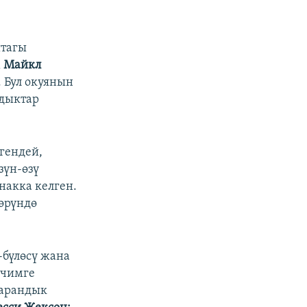
штагы
м
Майкл
. Бул окуянын
дыктар
гендей,
зүн-өзү
накка келген.
лөрүндө
-бүлөсү жана
ечимге
арандык