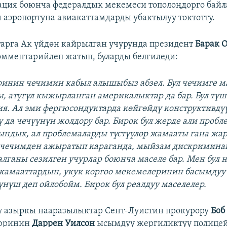
ция боюнча федералдык мекемеси тополоңдорго бай
 аэропортуна авиакаттамдарды убактылуу токтотту.
рга Ак үйдөн кайрылган учурунда президент
Барак
О
мментарийлеп жатып, буларды белгиледи:
ринин чечимин кабыл алышыбыз абзел. Бул чечимге ма
ы, атүгүл кыжырланган америкалыктар да бар. Бул түш
ия. Ал эми фергюсондуктарда көйгөйдү конструктивдүү
ү да чечүүнүн жолдору бар. Бирок бул жерде али пробл
ындык, ал проблемаларды түстүүлөр жамааты гана жа
 чечимден ажыратып караганда, мыйзам дискримина
алганы сезилген учурлар боюнча маселе бар. Мен бул 
жамааттардын, укук коргоо мекемелеринин басымдуу 
үнүш деп ойлобойм. Бирок бул реалдуу маселелер.
у азыркы нааразылыктар Сент-Луистин прокурору
Боб
жюринин
Даррен Уилсон
ысымдуу жергиликтүү полице