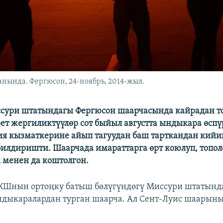
нында. Фергюсон, 24-ноябрь, 2014-жыл.
ури штатындагы Фергюсон шаарчасында кайрадан т
рет жергиликтүүлөр сот быйыл августта ындыкара өсп
ия кызматкерине айып тагуудан баш тарткандан кийи
илдиришти. Шаарчада имараттарга өрт коюлуп, топол
 менен да коштолгон.
АКШнын ортоңку батыш бөлүгүндөгү Миссури штатынд
дыкаралардан турган шаарча. Ал Сент-Луис шаарыны