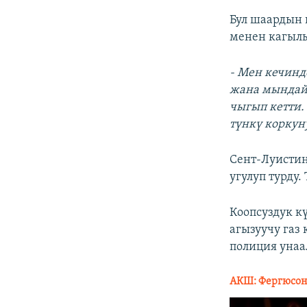
Бул шаардын
менен кагылы
- Мен кечин
жана мындай 
чыгып кетти.
түнкү коркун
Сент-Луистин
угулуп турду
Коопсуздук к
агызуучу газ
полиция унаа
АКШ: Фергюсон