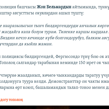
 полиция башчысы
Жон Бельмардын
айтымында, түнкү
штар августтагы окуялардан ашып түштү:
де нааразылыгын тынч билдиргендерди анчалык көрг
жагдайга капа болум турам. Тилекке каршы кырдаал
 Биздин кечээ кечинде күбө болгондорубуз, балким ав
учтардан да кыйла жаман.
 полициясы билдиргендей, Фергюсондо түнү бою ок а
. Тополоң салгандар тарабынан кеминде 150 ирет ок чы
үчтөрүнө жаалданып, көчөгө чыккандарды таратуу үч
 колдонууга туура келди. Демонстранттар он чакты има
ларына өрт коюп, башаламандык талап-тоноо менен д
догу тополоң