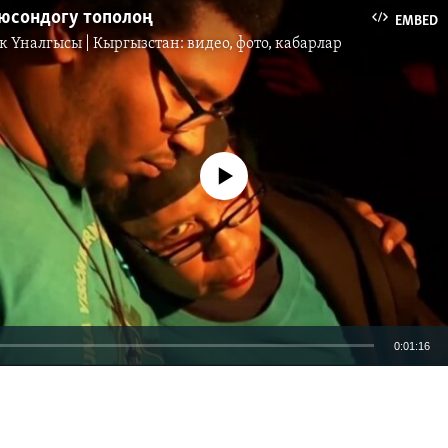
юсондогу тополоң
EMBED
к Үналгысы | Кыргызстан: видео, фото, кабарлар
No media source currently available
0:01:16
EMBED