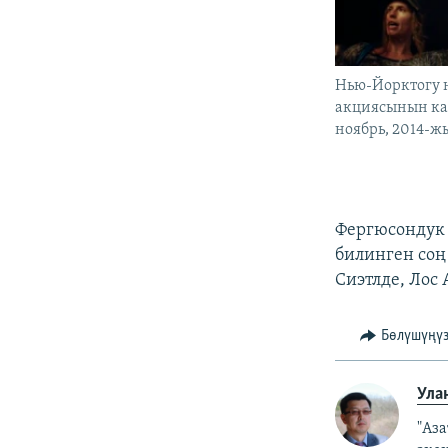
Нью-Йорктогу 
акциясынын ка
ноябрь, 2014-ж
Фергюсондук 
билинген соң
Сиэтлде, Лос
Бөлүшүңү
Ула
"Аз