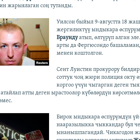
ин жарыялаган соң тутанды.
Уилсон быйыл 9-августта 18 жа
жергиликтүү ындыкара өспүрү
Браунду
атып, өлтүрүп алган эле
арты да Фергюсондо башаламан
менен коштолгон.
Сент Луистин прокурору билдир
соттук чоң жюри полиция окту ө
коргоо үчүн чыгарган деген тыя
 атайлап атты деген ырастоолор күбөлөрдүн көрсөтмө
эмес.
Бирок ындыкара өспүрүмдүн үй
нааразылыкка чыккандар бул ч
ынанышпагандай. Чикагодон ж