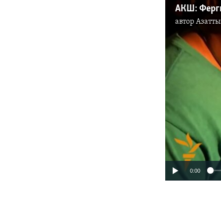
АКШ: Ферг
автор
Азатты
0:00