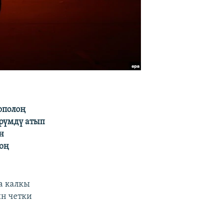
ополоң
үрүмдү атып
н
оң
а калкы
н четки