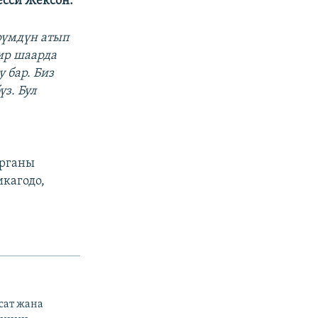
сси Жексон:
рүмдүн атып
ир шаарда
 бар. Биз
з. Бул
урганы
кагодо,
сат жана