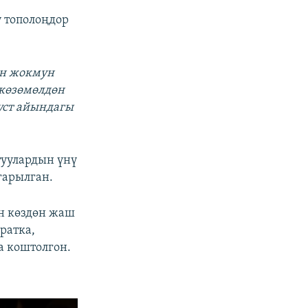
 тополоңдор
өн жокмун
 көзөмөлдөн
густ айындагы
туулардын үнү
гарылган.
үн көздөн жаш
ратка,
а коштолгон.