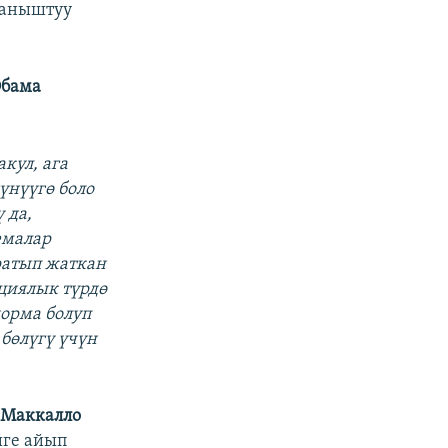
ланыштуу
бама
px
width
кул, ага
үнүүгө боло
 да,
емалар
ратып жаткан
циялык түрдө
норма болуп
бөлүгү үчүн
 Маккалло
йге айып