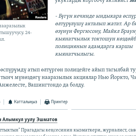
укуктарды коргоочу активист
Же
- Бүгүн кечинде ындыкара өспү
өлтүрүлүшү акталып жатат. Ар б
нааразылык
өзүнүн Фергюсону, Майкл Брауну
тышуучусу. 24-
кыянатчылык токтошун көздөйбү
ыл.
полициянын адамдарга каршы
кыянатчылыгы
.
өспүрүмдү атып өлтүргөн полицейге айып тагылбай т
 тынч мүнөздөгү нааразылык акциялар Нью Йоркто, Чи
 Анжелесте, Вашингтондо да болду.
з
Катталыңыз
Принтер
н Алымкул уулу Эшматов
аттыктын" Прагадагы кеңсесинин кызматкери, журналист, сая