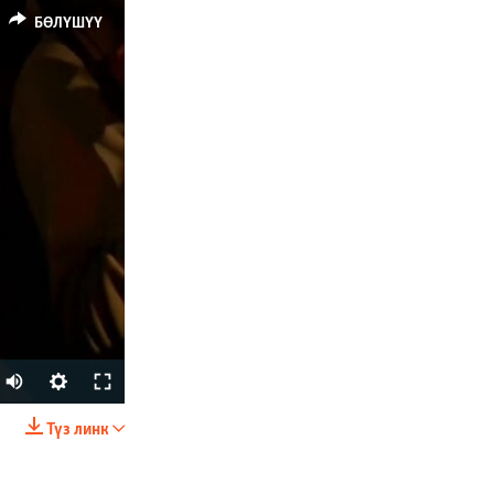
БӨЛҮШҮҮ
Түз линк
БӨЛҮШҮҮ