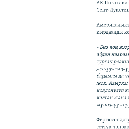
АКШнын авиа
Сент-Луистин
Америкалыкта
кырдаалды ко
- Биз чоң жю
абдан наараз
турган реакц
деструктивдү
бардыгы да ч
жок. Азыркы
колдонулуп к
калган жана 
мүнөздүү көр
Фергюсондог
соттук чоң 