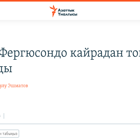
Фергюсондо кайрадан то
ды
уулу Эшматов
4
з
ан табыңыз