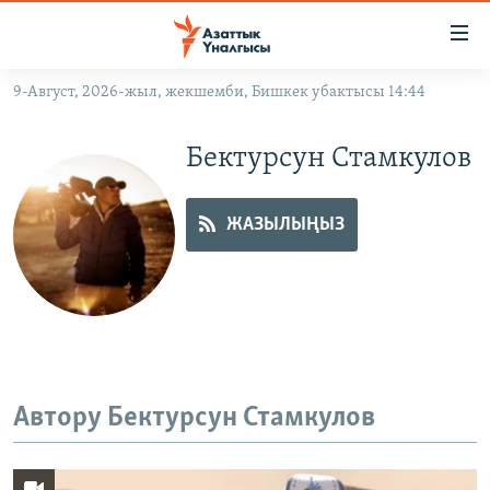
Линктер
Мазмунга
өтүңүз
9-Август, 2026-жыл, жекшемби, Бишкек убактысы 14:44
Навигацияга
ЖАҢЫЛЫКТАР
өтүңүз
Бектурсун Стамкулов
КЫРГЫЗСТАН
Издөөгө
салыңыз
ДҮЙНӨ
КЫРГЫЗСТАН
ЖАЗЫЛЫҢЫЗ
УКРАИНА
САЯСАТ
ДҮЙНӨ
АТАЙЫН ИЛИКТӨӨ
ЭКОНОМИКА
БОРБОР АЗИЯ
ТВ ПРОГРАММАЛАР
МАДАНИЯТ
ПОДКАСТ
БҮГҮН АЗАТТЫКТА
ӨЗГӨЧӨ ПИКИР
ЭКСПЕРТТЕР ТАЛДАЙТ
Автору Бектурсун Стамкулов
БИЗ ЖАНА ДҮЙНӨ
Русский
ДАНИСТЕ