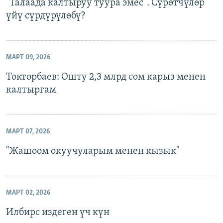
"Талаада калтыруу туура эмес". Сүрөтчүлөр
үйү сүрдүрүлөбү?
МАРТ 09, 2026
Токторбаев: Ошту 2,3 млрд сом карыз менен
калтыргам
МАРТ 07, 2026
"Жашоом окуучуларым менен кызык"
МАРТ 02, 2026
Илбирс издеген үч күн