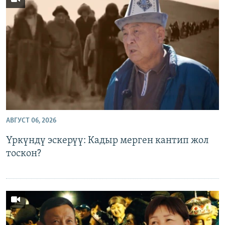
ОНЛАЙН ШЕРИНЕ
ЭЖЕ-СИҢДИЛЕР
АЗАТТЫК+
ЫҢГАЙСЫЗ СУРООЛОР
ЭЕ/АРнун бардык сайттары
АВГУСТ 06, 2026
Үркүндү эскерүү: Кадыр мерген кантип жол
тоскон?