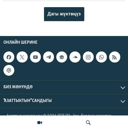
Дагы жүктөңүз
ОНЛАЙН ШЕРИНЕ
БИЗ ЖӨНҮНДӨ
"АЗАТТЫКТЫН" САНДЫГЫ
Азаттык үналгысы © 2026 RFE/RL, Inc. Бардык укуктар
корголгон.