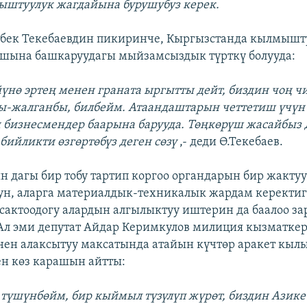
ыштуулук жагдайына бурушубуз керек.
рбек Текебаевдин пикиринче, Кыргызстанда кылмышт
шына башкаруудагы мыйзамсыздык түрткү болууда:
йүнө эртең менен граната ыргытты дейт, биздин чоң 
ы-жалганбы, билбейм. Атаандаштарын четтетиш үчүн
 бизнесмендер баарына барууда. Төңкөрүш жасайбыз 
бийликти өзгөртөбүз деген сөзү
,- деди Ө.Текебаев.
н дагы бир тобу тартип коргоо органдарын бир жакту
ун, аларга материалдык-техникалык жардам керектиг
 сактоодогу алардын алгылыктуу иштерин да баалоо 
Ал эми депутат Айдар Керимкулов милиция кызматке
нен алаксытуу максатында атайын күчтөр аракет кы
н көз карашын айтты:
 түшүнбөйм, бир кыймыл түзүлүп жүрөт, биздин Азике