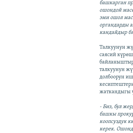
башкарган п
ошондой масе
эми ошол мас
органдарды а
кандайдыр би
Талкуунун жү
саясий күрөш
байланыштыры
талкуунун жү
долбоорун иш
кесиптештери
жаткандыгы 
- Биз, бул ж
башкы прокур
коопсуздук к
керек. Ошонд