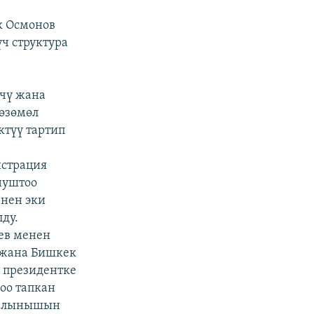
к Осмонов
ч структура
нчү жана
көзөмөл
ктүү тартип
истрация
нуштоо
енен эки
ду.
ев менен
 жана Бишкек
 президентке
оо тапкан
 салынышын