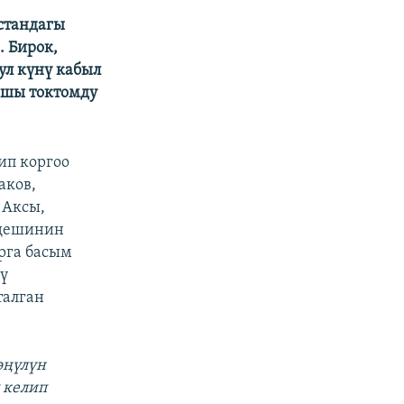
стандагы
. Бирок,
ул күнү кабыл
ышы токтомду
ип коргоо
аков,
 Аксы,
еңешинин
рга басым
кү
талган
өңүлүн
 келип