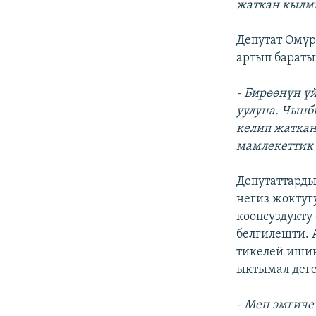
жаткан кылм
Депутат Өмү
артып бараты
- Бирөөнүн ү
уулуна. Чынб
келип жаткан
мамлекеттик 
Депутаттарды
негиз жоктуг
коопсуздукту
белгилешти. 
тикелей иши
ыктымал деге
- Мен эмгиче