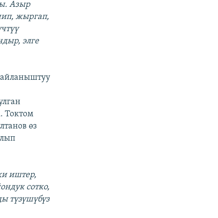
ы. Азыр
чип, жыргап,
үчтүү
дыр, элге
 байланыштуу
улган
. Токтом
лтанов өз
ылып
ки иштер,
ондук сотко,
ды түзүшүбүз