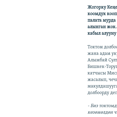
ЭЖЕ-СИҢДИЛЕР
Жогорку Кең
АЗАТТЫК+
коомдук кооп
ЫҢГАЙСЫЗ СУРООЛОР
палата мурда
алынган жок.
кабыл алууну
Токтом долбо
жана адам ук
Алымбай Султ
Бишкек-Торуг
катчысы Мис
жасалып, чеч
макулдашууга
долбоорду де
- Биз токтомд
көзөмөлдөн ч