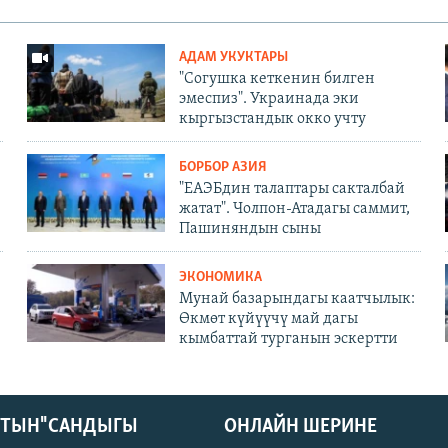
АДАМ УКУКТАРЫ
"Согушка кеткенин билген
эмеспиз". Украинада эки
кыргызстандык окко учту
БОРБОР АЗИЯ
"ЕАЭБдин талаптары сакталбай
жатат". Чолпон-Атадагы саммит,
Пашиняндын сыны
ЭКОНОМИКА
Мунай базарындагы каатчылык:
Өкмөт күйүүчү май дагы
кымбаттай турганын эскертти
КТЫН" САНДЫГЫ
ОНЛАЙН ШЕРИНЕ