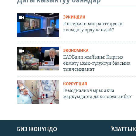
Дагы кызыктуу баяндар
ЭРКИНДИК
Иштерман мигранттардын
коомдогу орду кандай?
ЭКОНОМИКА
ЕАЭБдин жыйыны: Кыргыз
өкмөтү азык-түлүктүн баасына
тынчсызданат
КОРРУПЦИЯ
Гемодиализ чыры: акча
маркумдарга да которулганбы?
БИЗ ЖӨНҮНДӨ
"АЗАТТЫ