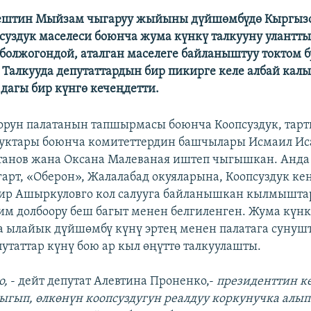
ештин Мыйзам чыгаруу жыйыны дүйшөмбүдө Кыргыз
суздук маселеси боюнча жума күнкү талкууну улантты
 болжогондой, аталган маселеге байланыштуу токтом б
 Талкууда депутаттардын бир пикирге келе албай кал
 дагы бир күнгө кечеңдетти.
орун палатанын тапшырмасы боюнча Коопсуздук, тарт
уктары боюнча комитеттердин башчылары Исмаил Ис
анов жана Оксана Малеваная иштеп чыгышкан. Анда
арт, «Оберон», Жалалабад окуяларына, Коопсуздук к
ир Ашыркуловго кол салууга байланышкан кылмышта
им долбоору беш багыт менен белгиленген. Жума күн
 ылайык дүйшөмбү күнү эртең менен палатага сунуш
путаттар күнү бою ар кыл өңүттө талкуулашты.
о,
- дейт депутат Алевтина Проненко,-
президенттин к
ыгып, өлкөнүн коопсуздугун реалдуу коркунучка алып