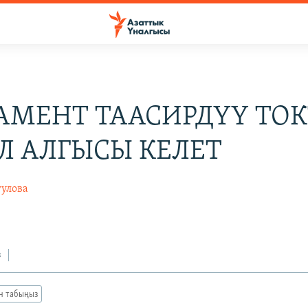
АМЕНТ ТААСИРДҮҮ ТО
Л АЛГЫСЫ КЕЛЕТ
гулова
з
ан табыңыз