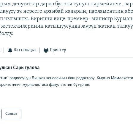
рым депутаттар дароо бул эки сунуш кирмейинче, па
алкуусу эч нерсеге арзыбай каларын, парламенттин аб
п чыгышты. Биринчи вице-премьер- министр Курман
а жетекчилеринин катышуусунда жүрүп жаткан талкуу
болду.
з
Катталыңыз
Принтер
улкан Сарыгулова
ттык" радиосунун Бишкек кеңсесинин баш редактору
.
Кыргыз Мамлекетт
ерситетинин журналистика факультетин бүтүргө
н
.
Саясат