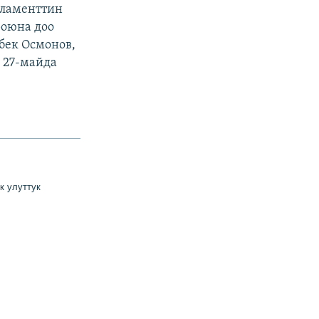
рламенттин
роюна доо
бек Осмонов,
 27-майда
ик
у
луттук