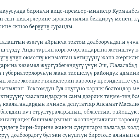
алкуусунда биринчи вице-премьер-министр Курманбе
н сын-пикирлерине ыраазычылык билдирүү менен, кү
ине сыноо берүүнү суранды.
талаштын өзөгүн айрыкча токтом долбоорундагы үчү
уш түздү. Анда тартип коргоо органдарына жетиштүү 
үгү үчүн өкмөттү кызматтан кетирүүнү жана жергили
дарына көзөмөл жүргүзбөгөндүгү үчүн Ош, Жалалабад
 губернаторлорунун жана тиешелүү райондук админ
н жеке жоопкерчиликтерин кароону президентке су
амтылган. Токтомдун бул өңүтүнө каршы болгондор м
ктирүүнү каалагандардын саны дээрлик теңме-тең бол
 каалагандардын ичинен депутаттар Апсамат Масали
баевдин күч структураларынын, областтык, райондук
инистрация башчыларынын жоопкерчилигин кароону
үндөгү бири-бирине жакын сунуштары палатада колд
ерүү долбоордогу бул эки сунуштун биротоло алынып