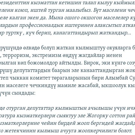
резиденттин кызматтан кетишин талап кылуу кыймыл
лени коюп, иштей турган маалыбыз. Бүт маселени че
еле калган экен да. Мына ошого окшогон маселелер к
лардын профессионалдык иштеринен алаксытып аткан
р түрткү , күч берип, канагаттандырып жаткандыр…
рүшүндө өлкөдө болуп жаткан кылмыштуу окуяларга
, терроризм, экстремизм өңдүү жагдайлар менен
лган көп божомолдор айтылды. Бирок, эки күнгө соз
рүшү депутаттардын баарын эле канааттандырган жок
теп чыккан комитет төрагаларынын бири Алымбай Су
н маселеге чечкиндүү мамиле жасабай, ыкшоолук к
үчүн сындады:
ерде отурган депутаттар кылмыштын ачылышы үчүн ич
атура кызматкерлери сыяктуу эле Жогорку соттон рай
ызматкерлерине чейин бирдей жооп бергидей жагдай
о жетекчинин кылмыш ачууга жоопкерчилиги болот.