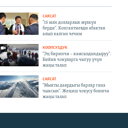
САЯСАТ
"15 млн долларлык мүлкүн
берди". Конгантиевди абактан
алып калган чечим
КООПСУЗДУК
"Эң биринчи – камсыздандыруу".
Бийик чокуларга чыгуу үчүн
жаңы талап
САЯСАТ
"Мыкты даярдыгы барлар гана
чыксын". Жеңиш чокусу боюнча
жаңы талап