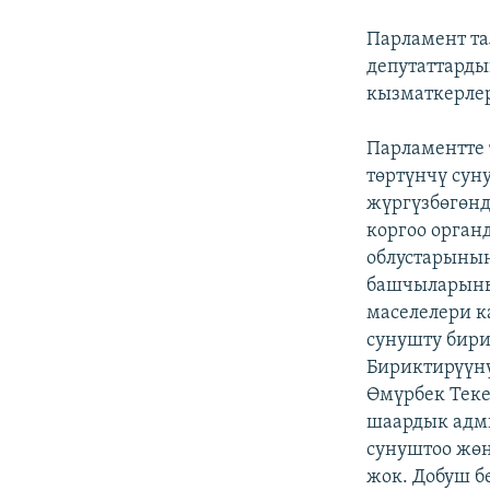
Парламент т
депутаттарды
кызматкерлер
Парламентте 
төртүнчү сун
жүргүзбөгөнд
коргоо орган
облустарынын
башчыларыны
маселелери к
сунушту бири
Бириктирүүнү
Өмүрбек Теке
шаардык адм
сунуштоо жөн
жок. Добуш б