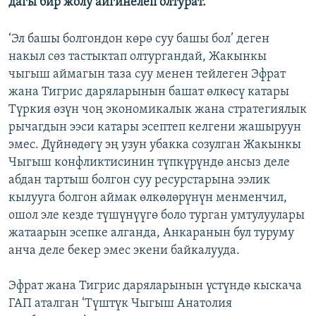
дагы бир жолу айгинелеп олтурат.
‘Эл башы болгондон көрө суу башы бол’ деген
накыл сөз тастыктап олтургандай, Жакынкы
чыгыш аймагын таза суу менен тейлеген Эфрат
жана Тигрис даряларынын башат өлкөсү катары
Түркия өзүн чоң экономикалык жана стратегиялык
рычагдын ээси катары эсептеп келгени жашыруун
эмес. Дүйнөдөгү эң узун убакка созулган Жакынкы
Чыгыш конфликтисинин түпкүрүндө ансыз деле
абдан тартыш болгон суу ресурстарына ээлик
кылууга болгон аймак өлкөлөрүнүн менменчил,
ошол эле кезде түшүнүүгө боло турган умтулуулары
жатаарын эсепке алганда, Анкаранын бул туруму
анча деле бекер эмес экени байкалууда.
Эфрат жана Тигрис даряларынын үстүндө кыскача
ГАП аталган ‘Түштүк Чыгыш Анатолия