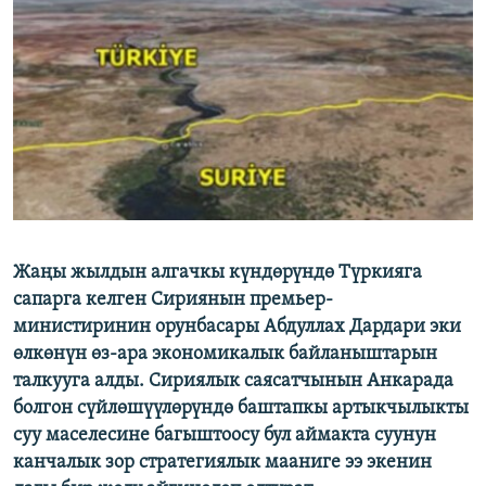
ОНЛАЙН ШЕРИНЕ
ЭЖЕ-СИҢДИЛЕР
АЗАТТЫК+
ЫҢГАЙСЫЗ СУРООЛОР
ЭЕ/АРнун бардык сайттары
Жаңы жылдын алгачкы күндөрүндө Түркияга
сапарга келген Сириянын премьер-
министиринин орунбасары Абдуллах Дардари эки
өлкөнүн өз-ара экономикалык байланыштарын
талкууга алды. Сириялык саясатчынын Анкарада
болгон сүйлөшүүлөрүндө баштапкы артыкчылыкты
суу маселесине багыштоосу бул аймакта суунун
канчалык зор стратегиялык мааниге ээ экенин