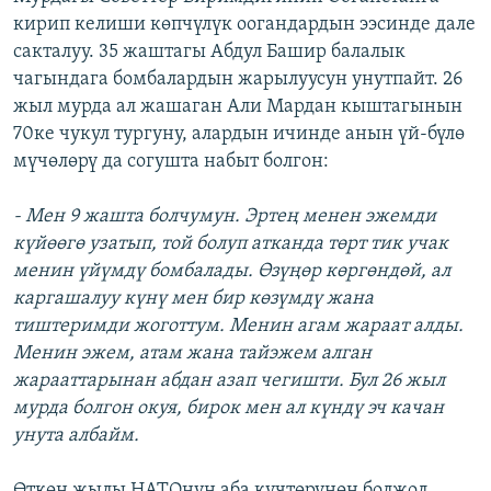
кирип келиши көпчүлүк оогандардын ээсинде дале
сакталуу. 35 жаштагы Абдул Башир балалык
чагындага бомбалардын жарылуусун унутпайт. 26
жыл мурда ал жашаган Али Мардан кыштагынын
70ке чукул тургуну, алардын ичинде анын үй-бүлө
мүчөлөрү да согушта набыт болгон:
- Мен 9 жашта болчумун. Эртең менен эжемди
күйөөгө узатып, той болуп атканда төрт тик учак
менин үйүмдү бомбалады. Өзүңөр көргөндөй, ал
каргашалуу күнү мен бир көзүмдү жана
тиштеримди жоготтум. Менин агам жараат алды.
Менин эжем, атам жана тайэжем алган
жарааттарынан абдан азап чегишти. Бул 26 жыл
мурда болгон окуя, бирок мен ал күндү эч качан
унута албайм.
Өткөн жылы НАТОнун аба күчтөрүнөн болжол