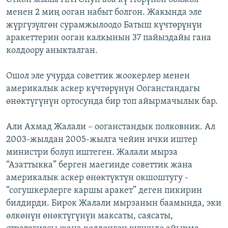
менен 2 миң ооган набыт болгон. Жакында эле
жүргүзүлгөн сурамжылоодо Батыш күчтөрүнүн
аракеттерин ооган калкынын 37 пайыздайы гана
колдоору аныкталган.
Ошол эле учурда советтик жоокерлер менен
америкалык аскер күчтөрүнүн Ооганстандагы
өнөктүгүнүн ортосунда бир топ айырмачылык бар.
Али Ахмад Жалали – ооганстандык полковник. Ал
2003-жылдан 2005-жылга чейин ички иштер
министри болуп иштеген. Жалали мырза
“Азаттыкка” берген маегинде советтик жана
америкалык аскер өнөктүктүн окшоштугу -
“согушкерлерге каршы аракет” деген пикирин
билдирди. Бирок Жалали мырзанын баамында, эки
өлкөнүн өнөктүгүнүн максаты, саясаты,