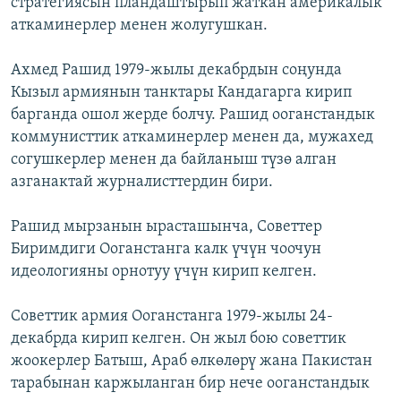
стратегиясын пландаштырып жаткан америкалык
аткаминерлер менен жолугушкан.
Ахмед Рашид 1979-жылы декабрдын соңунда
Кызыл армиянын танктары Кандагарга кирип
барганда ошол жерде болчу. Рашид ооганстандык
коммунисттик аткаминерлер менен да, мужахед
согушкерлер менен да байланыш түзө алган
азганактай журналисттердин бири.
Рашид мырзанын ырасташынча, Советтер
Биримдиги Ооганстанга калк үчүн чоочун
идеологияны орнотуу үчүн кирип келген.
Советтик армия Ооганстанга 1979-жылы 24-
декабрда кирип келген. Он жыл бою советтик
жоокерлер Батыш, Араб өлкөлөрү жана Пакистан
тарабынан каржыланган бир нече ооганстандык