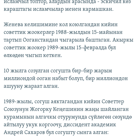
исламчыл топтор, алардын арасында - эскичил көз
караштагы исламчылар менен кармашкан.
Женева келишимине кол коюлгандан кийин
советтик жоокерлер 1988-жылдын 15-майынан
тартып Ооганстандан чыгарыла баштаган. Акыркы
советтик жоокер 1989-жылы 15-февралда бул
өлкөдөн чыгып кеткен.
10 жылга созулган согушта бир-бир жарым
миллиондой ооган набыт болуп, бир миллиондон
ашууну жараат алган.
1989-жылы, согуш аяктагандан кийин Советтер
Союзунун Жогорку Кеңешинин жаңы шайланган
курамынын алгачкы отурумунда сүйлөгөн сөзүндө
айтылуу укук коргоочу, диссидент академик
Андрей Сахаров бул согушту сынга алган: