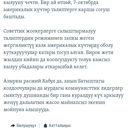
кылууну чечти. Бир ай өтпөй, 7-октябрда
америкалык күчтөр талиптерге каршы согуш
баштады.
Советтик жоокерлерге салыштырмалуу
талиптердин режиминен запкы жеген
жергиликтүү калк америкалык күчтөрдү оболу
куткаруучулар катары тосуп алган. Бирок жети
жылдан кийин да коопсуздукту толук камсыз
кылуу убадалары аткарылбай келет.
Азыркы расмий Кабул да, анын Батыштагы
колдоочулары да мурдагы коммунисттик лидерлер
сыяктуу душманды бир гана куралдуу күч аркылуу
жеңүү далалатын жасоо майнапсыз экенин
мойнуна алышууда.
Бөлүшүңүз
Катталыңыз