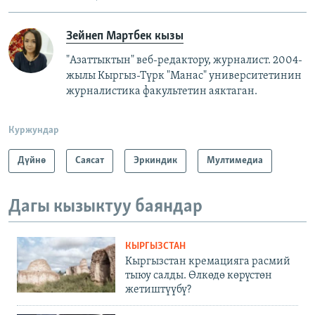
Зейнеп Мартбек кызы
"Азаттыктын" веб-редактору, журналист. 2004-
жылы Кыргыз-Түрк "Манас" университетинин
журналистика факультетин аяктаган.
Куржундар
Дүйнө
Саясат
Эркиндик
Мултимедиа
Дагы кызыктуу баяндар
КЫРГЫЗСТАН
Кыргызстан кремацияга расмий
тыюу салды. Өлкөдө көрүстөн
жетиштүүбү?