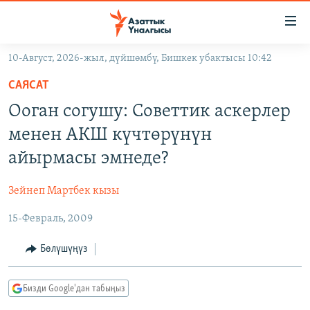
Линктер
Мазмунга
өтүңүз
10-Август, 2026-жыл, дүйшөмбү, Бишкек убактысы 10:42
Навигацияга
ЖАҢЫЛЫКТАР
өтүңүз
САЯСАТ
КЫРГЫЗСТАН
Издөөгө
Ооган согушу: Советтик аскерлер
салыңыз
ДҮЙНӨ
КЫРГЫЗСТАН
менен АКШ күчтөрүнүн
УКРАИНА
САЯСАТ
ДҮЙНӨ
айырмасы эмнеде?
АТАЙЫН ИЛИКТӨӨ
ЭКОНОМИКА
БОРБОР АЗИЯ
Зейнеп Мартбек кызы
ТВ ПРОГРАММАЛАР
МАДАНИЯТ
15-Февраль, 2009
ПОДКАСТ
БҮГҮН АЗАТТЫКТА
ӨЗГӨЧӨ ПИКИР
ЭКСПЕРТТЕР ТАЛДАЙТ
Бөлүшүңүз
БИЗ ЖАНА ДҮЙНӨ
Русский
Бизди Google'дан табыңыз
ДАНИСТЕ