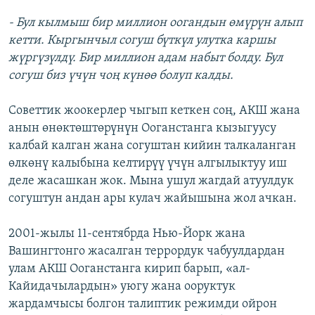
- Бул кылмыш бир миллион оогандын өмүрүн алып
кетти. Кыргынчыл согуш бүткүл улутка каршы
жүргүзүлдү. Бир миллион адам набыт болду. Бул
согуш биз үчүн чоң күнөө болуп калды.
Советтик жоокерлер чыгып кеткен соң, АКШ жана
анын өнөктөштөрүнүн Ооганстанга кызыгуусу
калбай калган жана согуштан кийин талкаланган
өлкөнү калыбына келтирүү үчүн алгылыктуу иш
деле жасашкан жок. Мына ушул жагдай атуулдук
согуштун андан ары кулач жайышына жол ачкан.
2001-жылы 11-сентябрда Нью-Йорк жана
Вашингтонго жасалган террордук чабуулдардан
улам АКШ Ооганстанга кирип барып, «ал-
Кайидачылардын» уюгу жана ооруктук
жардамчысы болгон талиптик режимди ойрон