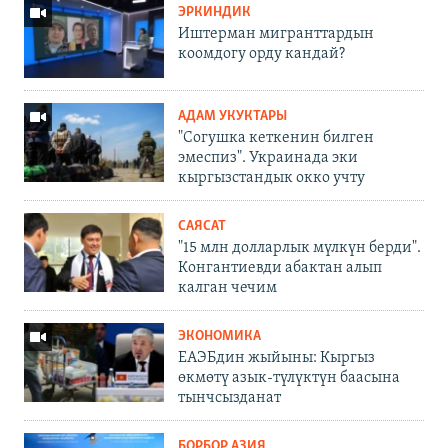
ЭРКИНДИК
Иштерман мигранттардын
коомдогу орду кандай?
АДАМ УКУКТАРЫ
"Согушка кеткенин билген
эмеспиз". Украинада эки
кыргызстандык окко учту
САЯСАТ
"15 млн долларлык мүлкүн берди".
Конгантиевди абактан алып
калган чечим
ЭКОНОМИКА
ЕАЭБдин жыйыны: Кыргыз
өкмөтү азык-түлүктүн баасына
тынчсызданат
БОРБОР АЗИЯ