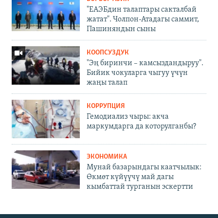
"ЕАЭБдин талаптары сакталбай
жатат". Чолпон-Атадагы саммит,
Пашиняндын сыны
КООПСУЗДУК
"Эң биринчи – камсыздандыруу".
Бийик чокуларга чыгуу үчүн
жаңы талап
КОРРУПЦИЯ
Гемодиализ чыры: акча
маркумдарга да которулганбы?
ЭКОНОМИКА
Мунай базарындагы каатчылык:
Өкмөт күйүүчү май дагы
кымбаттай турганын эскертти