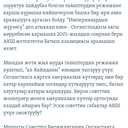
ооруктук пайдубал болгон талиптердин режимине
каршы күрөшкө кийинчерээк башка бир ири өлкө
аралашууга аргасыз болду. “Империялардын
мүрзөсү” деп атыккан өлкө - Ооганстандагы аягы
көрүнбөгөн кармашка 2001-жылдын соңунан бери
АКШ жетектеген Батыш коалициясы аралашып
келет.
Мындан жети жыл мурда талиптердин режимин
кулатып, “ал-Кайиданы” өлкөдөн чыгаруу үчүн
Ооганстанга кирген америкалык күчтөрдү эми бир
катар карапайым оогандар куткаруучу эмес, басып
алуучулар катары карашууда. Бирок советтик
жоокерлер менен америкалык күчтөр ортосунда
кандай айырма бар? Эски советтик сабактар АКШ
үчүн омоктуубу?
Мурдагы Советтер Биримдигинин Ооганстанга