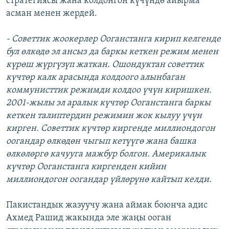
стратегиясы жана колдонгон күчүндө айырма
асман менен жердей.
- Советтик жоокерлер Ооганстанга кирип келгенде
бул өлкөдө эл ансыз да баркы кеткен режим менен
күрөш жүргүзүп жаткан. Ошондуктан советтик
күчтөр калк арасында колдоого алынбаган
коммунисттик режимди колдоо үчүн киришкен.
2001-жылы эл аралык күчтөр Ооганстанга баркы
кеткен талиптердин режимин жок кылуу үчүн
кирген. Советтик күчтөр киргенде миллиондогон
оогандар өлкөдөн чыгып кетүүгө жана башка
өлкөлөргө качууга мажбур болгон. Америкалык
күчтөр Ооганстанга киргенден кийин
миллиондогон оогандар үйлөрүнө кайтып келди.
Пакистандык жазуучу жана аймак боюнча адис
Ахмед Рашид жакында эле жаңы ооган