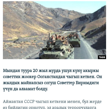
ОНЛАЙН ШЕРИНЕ
ЭЖЕ-СИҢДИЛЕР
АЗАТТЫК+
ЫҢГАЙСЫЗ СУРООЛОР
ЭЕ/АРнун бардык сайттары
Мындан туура 20 жыл мурда ушул күнү акыркы
советтик жоокер Ооганстандан чыгып кеткен. Он
жылдык майнапсыз согуш Советтер Биримдиги
үчүн да алаамат болду.
Аймактан СССР чыгып кеткени менен, бул жерде
өз бийлигин орнотуп, эл аралык террорчуларга