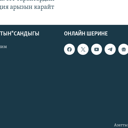
ция арызын карайт
КТЫН" САНДЫГЫ
ОНЛАЙН ШЕРИНЕ
лим
Азатты