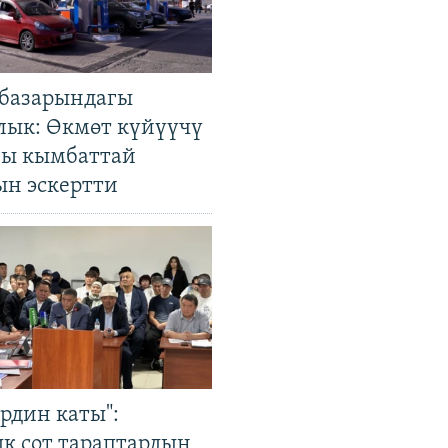
базарындагы
лык: Өкмөт күйүүчү
гы кымбаттай
ын эскертти
рдин каты":
к сот тараптардын