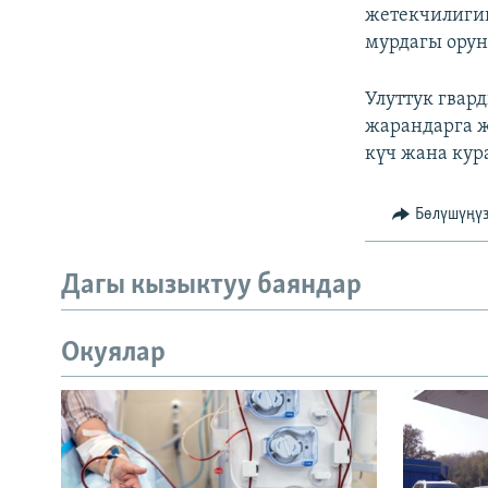
жетекчилиги
мурдагы орун
Улуттук гвар
жарандарга ж
күч жана кур
Бөлүшүңү
Дагы кызыктуу баяндар
Окуялар