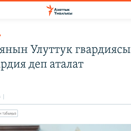
Р
янын Улуттук гвардиясы
ардия деп аталат
з
ан табыңыз