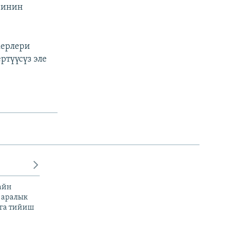
ринин
керлери
ртүүсүз эле
айн
 аралык
га тийиш