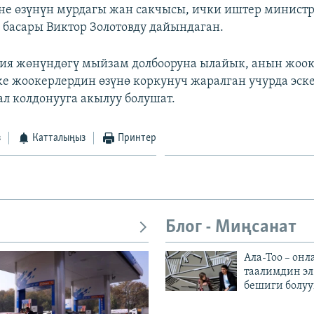
не өзүнүн мурдагы жан сакчысы, ички иштер минист
 басары Виктор Золотовду дайындаган.
дия жөнүндөгү мыйзам долбооруна ылайык, анын жоо
е жоокерлердин өзүнө коркунуч жаралган учурда эске
ал колдонууга акылуу болушат.
з
Катталыңыз
Принтер
Блог - Миңсанат
Ала-Тоо – онл
таалимдин эл
бешиги болуу