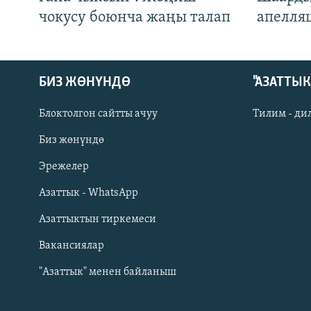
чокусу боюнча жаңы талап
апелля
БИЗ ЖӨНҮНДӨ
"АЗАТТЫ
Блоктолгон сайтты ачуу
Тилим - ди
Биз жөнүндө
Русский
Эрежелер
Азаттык - WhatsApp
ОНЛАЙН ШЕРИНЕ
Азаттыктын тиркемеси
Вакансиялар
"Азаттык" менен байланыш
ЭЕ/АРнун бардык сайттары