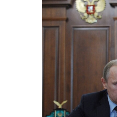
ЭЖЕ-СИҢДИЛЕР
АЗАТТЫК+
ЫҢГАЙСЫЗ СУРООЛОР