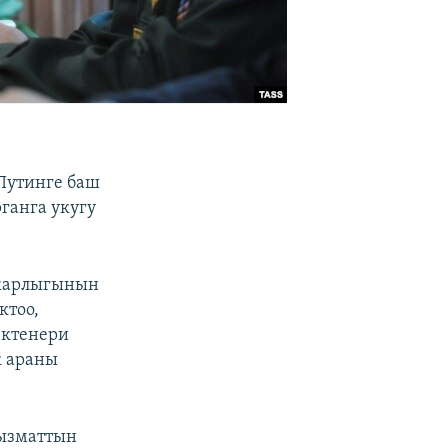
 Путинге баш
ганга укугу
 жарлыгынын
ктоо,
ектенери
к араны
кызматтын