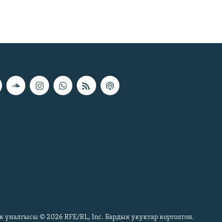
к үналгысы © 2026 RFE/RL, Inc. Бардык укуктар корголгон.