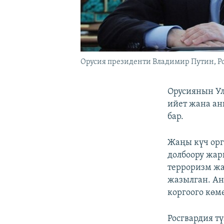
Орусия президенти Владимир Путин, Р
Орусиянын Ул
ийет жана ан
бар.
Жаңы күч ор
долбоору жар
терроризм ж
жазылган. Ан
коргоого көм
Росгвардия т