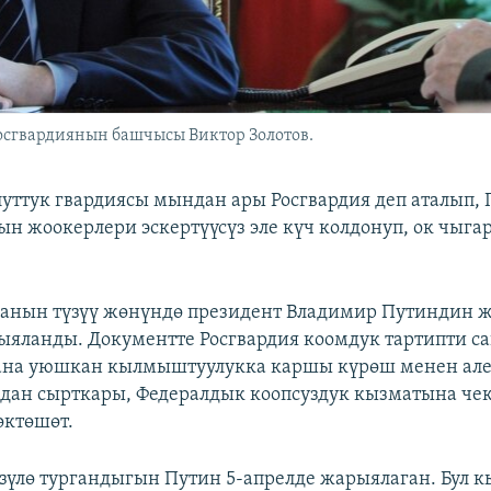
осгвардиянын башчысы Виктор Золотов.
уттук гвардиясы мындан ары Росгвардия деп аталып,
ын жоокерлери эскертүүсүз эле күч колдонуп, ок чыгар
ганын түзүү жөнүндө президент Владимир Путиндин
ыяланды. Документте Росгвардия коомдук тартипти са
ана уюшкан кылмыштуулукка каршы күрөш менен ал
дан сырткары, Федералдык коопсуздук кызматына че
өктөшөт.
үзүлө тургандыгын Путин 5-апрелде жарыялаган. Бул 