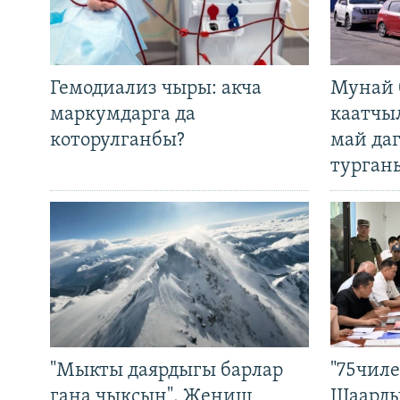
Гемодиализ чыры: акча
Мунай 
маркумдарга да
каатчы
которулганбы?
май да
турган
"Мыкты даярдыгы барлар
"75чиле
гана чыксын". Жеңиш
Шаарды