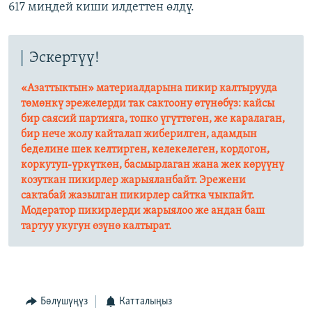
617 миңдей киши илдеттен өлдү.
Эскертүү!
«Азаттыктын» материалдарына пикир калтырууда
төмөнкү эрежелерди так сактоону өтүнөбүз: кайсы
бир саясий партияга, топко үгүттөгөн, же каралаган,
бир нече жолу кайталап жиберилген, адамдын
беделине шек келтирген, келекелеген, кордогон,
коркутуп-үркүткөн, басмырлаган жана жек көрүүнү
козуткан пикирлер жарыяланбайт. Эрежени
сактабай жазылган пикирлер сайтка чыкпайт.
Модератор пикирлерди жарыялоо же андан баш
тартуу укугун өзүнө калтырат.​
Бөлүшүңүз
Катталыңыз