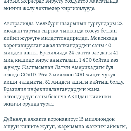
айрым жерлерде вирусту ооздуктоо максатында
экинчи жолу чектөөлөр киргизилүүдө.
Австралияда Мельбурн шаарынын тургундары 22-
июлдан тартып сыртка чыкканда сөзсүз беткап
кийип жүрүүгө милдеттендирилди. Мексикада
коронавирустан ажал тапкандардын саны 40
миңден ашты. Бразилияда 24 саатта эле дагы 41
миң кишиде вирус аныкталып, 1 400 бейтап көз
жумду. Жалпысынан Латын Америкадагы бул
өлкөдө COVID-19га 2 миллион 200 миңге чукул
киши чалдыкты, 81 миңден ашыгы кайтыш болду.
Бразилия инфекциялангандардын жана
өлгөндөрдүн саны боюнча АКШдан кийинки
экинчи орунда турат.
Дүйнөлүк алкакта коронавирус 15 миллиондон
ашуун кишиге жугуп, жарымына жакыны айыкты,