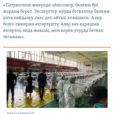
«Патриотизм жөнүндө ойлосоңор, балким бул
жардам берет. Эксперттер мурда беткаптар балким
анча пайдалуу эмес деп айтып келишкен. Азыр
болсо пикирин өзгөртүштү. Алар көз карашын
өзгөртсө, анда жакшы, мен керек учурда беткап
тагынам».