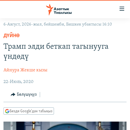
Линктер
Мазмунга
өтүңүз
6-Август, 2026-жыл, бейшемби, Бишкек убактысы 16:10
Навигацияга
ЖАҢЫЛЫКТАР
өтүңүз
ДҮЙНӨ
КЫРГЫЗСТАН
Издөөгө
Трамп элди беткап тагынууга
салыңыз
ДҮЙНӨ
КЫРГЫЗСТАН
үндөдү
УКРАИНА
САЯСАТ
ДҮЙНӨ
Айнура Жекше кызы
АТАЙЫН ИЛИКТӨӨ
ЭКОНОМИКА
БОРБОР АЗИЯ
22-Июль, 2020
ТВ ПРОГРАММАЛАР
МАДАНИЯТ
ПОДКАСТ
БҮГҮН АЗАТТЫКТА
Бөлүшүңүз
ӨЗГӨЧӨ ПИКИР
ЭКСПЕРТТЕР ТАЛДАЙТ
Бизди Google'дан табыңыз
БИЗ ЖАНА ДҮЙНӨ
Русский
ДАНИСТЕ