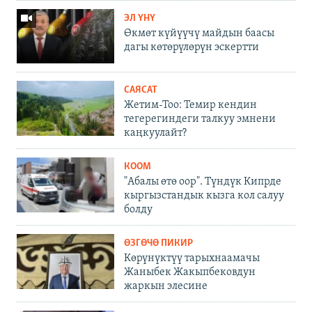
ЭЛ ҮНҮ
Өкмөт күйүүчү майдын баасы
дагы көтөрүлөрүн эскертти
САЯСАТ
Жетим-Тоо: Темир кендин
тегерегиндеги талкуу эмнени
каңкуулайт?
КООМ
"Абалы өтө оор". Түндүк Кипрде
кыргызстандык кызга кол салуу
болду
ӨЗГӨЧӨ ПИКИР
Көрүнүктүү тарыхнаамачы
Жаныбек Жакыпбековдун
жаркын элесине