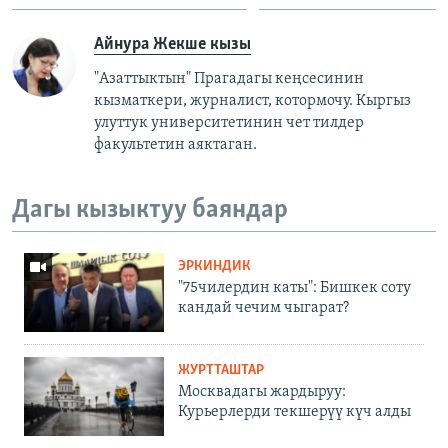
Айнура Жекше кызы
"Азаттыктын" Прагадагы кеңсесинин
кызматкери, журналист, котормочу. Кыргыз
улуттук университетинин чет тилдер
факультетин аяктаган.
Дагы кызыктуу баяндар
ЭРКИНДИК
"75чилердин каты": Бишкек соту
кандай чечим чыгарат?
ЖУРТТАШТАР
Москвадагы жардыруу:
Курьерлерди текшерүү күч алды