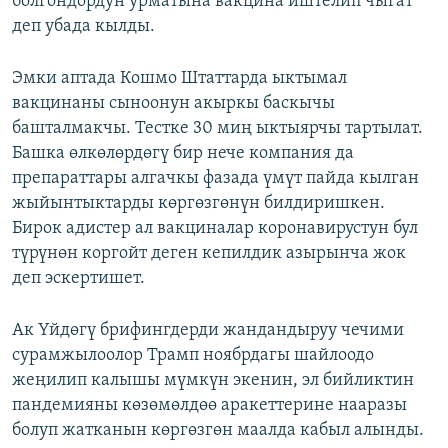
болгондордун урматына вакцина иштелип чыгат
деп убада кылды.
Эмки аптада Кошмо Штаттарда ыктымал
вакцинаны сыноонун акыркы баскычы
башталмакчы. Тестке 30 миң ыктыярчы тартылат.
Башка өлкөлөрдөгү бир нече компания да
препараттары алгачкы фазада үмүт пайда кылган
жыйынтыктарды көргөзгөнүн билдиришкен.
Бирок адистер ал вакциналар коронавирустун бул
түрүнөн коргойт деген кепилдик азырынча жок
деп эскертишет.
Ак Үйдөгү брифингдерди жандандыруу чечими
сурамжылоолор Трамп ноябрдагы шайлоодо
жеңилип калышы мүмкүн экенин, эл бийликтин
пандемияны көзөмөлдөө аракеттерине нааразы
болуп жатканын көргөзгөн маалда кабыл алынды.