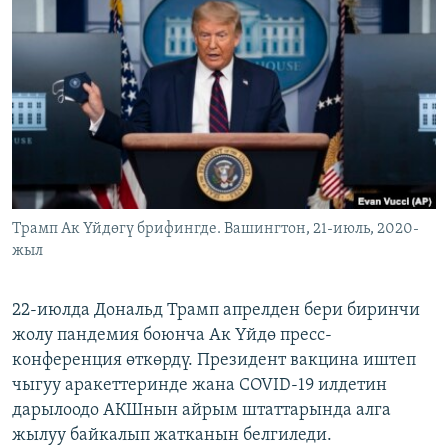
ОНЛАЙН ШЕРИНЕ
ЭЖЕ-СИҢДИЛЕР
АЗАТТЫК+
ЫҢГАЙСЫЗ СУРООЛОР
ЭЕ/АРнун бардык сайттары
Трамп Ак Үйдөгү брифингде. Вашингтон, 21-июль, 2020-
жыл
22-июлда Дональд Трамп апрелден бери биринчи
жолу пандемия боюнча Ак Үйдө пресс-
конференция өткөрдү. Президент вакцина иштеп
чыгуу аракеттеринде жана COVID-19 илдетин
дарылоодо АКШнын айрым штаттарында алга
жылуу байкалып жатканын белгиледи.