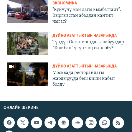
ЭКОНОМИКА
"Күйүүчү май дагы кымбаттайт".
Кыргызстан абалдан кантип
чыгат?
ДҮЙНӨ АЗАТТЫКТЫН НАЗАРЫНДА
Түндүк Ооганстандагы чабуулдар
"Талибан" үчүн чоң сынообу?
ДҮЙНӨ АЗАТТЫКТЫН НАЗАРЫНДА
Москвада ресторандагы
жардырууда беш киши набыт
болду
ОНЛАЙН ШЕРИНЕ