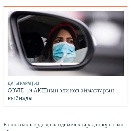
ДАГЫ КАРАҢЫЗ
COVID-19 АКШнын эли көп аймактарын
кыйнады
Башка өлкөлөрдө да пандемия кайрадан күч алып,