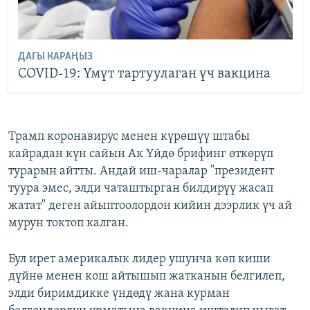
ДАГЫ КАРАҢЫЗ
COVID-19: Үмүт тартуулаган үч вакцина
Трамп коронавирус менен күрөшүү штабы
кайрадан күн сайын Ак Үйдө брифинг өткөрүп
турарын айтты. Андай иш-чаралар "президент
туура эмес, элди чаташтырган билдирүү жасап
жатат" деген айыптоолордон кийин дээрлик үч ай
мурун токтоп калган.
Бул ирет америкалык лидер ушунча көп киши
дүйнө менен кош айтышып жатканын белгилеп,
элди биримдикке үндөдү жана курман