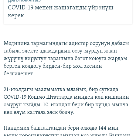
ДАГЫ КАРАҢЫЗ
COVID-19 менен жашаганды үйрөнүш
керек
Медицина тармагындагы адистер оорунун дабасы
табыла электе адамдардын оозу-мурдун жаап
жүрүшү вирустун тарашына бөгөт коюуга жардам
берген колдогу бирден-бир жол экенин
белгилешет.
21-июлдагы маалыматка ылайык, бир суткада
COVID-19 Кошмо Штаттарда миңден көп кишинин
өмүрүн кыйды. 10-июндан бери бир күндө мынча
көп өлүм каттала элек болчу.
Пандемия башталгандан бери өлкөдө 144 миң
киши коронавирустун айынан көз жумду. Башкача