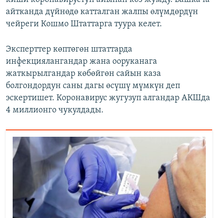
айтканда дүйнөдө катталган жалпы өлүмдөрдүн
чейреги Кошмо Штаттарга туура келет.
Эксперттер көптөгөн штаттарда
инфекциялангандар жана ооруканага
жаткырылгандар көбөйгөн сайын каза
болгондордун саны дагы өсүшү мүмкүн деп
эскертишет. Коронавирус жугузуп алгандар АКШда
4 миллионго чукулдады.