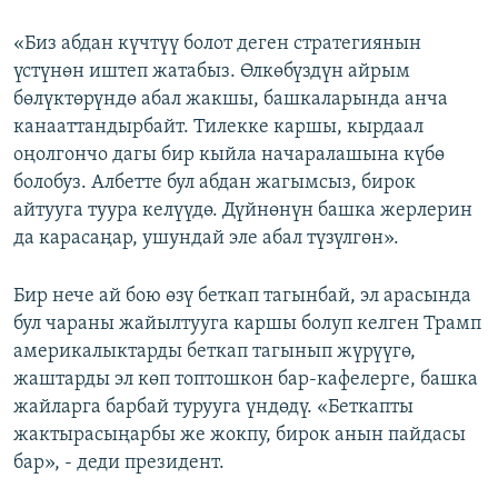
«Биз абдан күчтүү болот деген стратегиянын
үстүнөн иштеп жатабыз. Өлкөбүздүн айрым
бөлүктөрүндө абал жакшы, башкаларында анча
канааттандырбайт. Тилекке каршы, кырдаал
оңолгончо дагы бир кыйла начаралашына күбө
болобуз. Албетте бул абдан жагымсыз, бирок
айтууга туура келүүдө. Дүйнөнүн башка жерлерин
да карасаңар, ушундай эле абал түзүлгөн».
Бир нече ай бою өзү беткап тагынбай, эл арасында
бул чараны жайылтууга каршы болуп келген Трамп
америкалыктарды беткап тагынып жүрүүгө,
жаштарды эл көп топтошкон бар-кафелерге, башка
жайларга барбай турууга үндөдү. «Беткапты
жактырасыңарбы же жокпу, бирок анын пайдасы
бар», - деди президент.