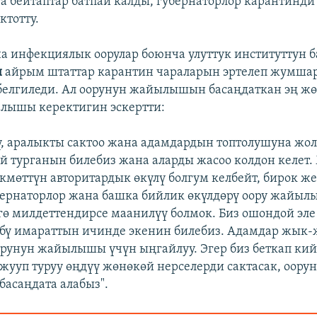
а бейтаптар батпай калды, губернаторлор карантинд
ктотту.
а инфекциялык оорулар боюнча улуттук институттун
и
айрым штаттар карантин чараларын эртелеп жумша
елгиледи. Ал оорунун жайылышын басаңдаткан эң ж
алышы керектигин эскертти:
ү, аралыкты сактоо жана адамдардын топтолушуна жол
й турганын билебиз жана аларды жасоо колдон келет.
кмөттүн авторитардык өкүлү болгум келбейт, бирок ж
бернаторлор жана башка бийлик өкүлдөрү оору жайыл
гө милдеттендирсе маанилүү болмок. Биз ошондой эле
бү имараттын ичинде экенин билебиз. Адамдар жык-
орунун жайылышы үчүн ыңгайлуу. Эгер биз беткап кий
 жууп туруу өңдүү жөнөкөй нерселерди сактасак, оору
асаңдата алабыз".