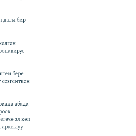
н дагы бир
келген
ронавирус
штей бере
 сезгенткен
 жана абада
рөөк
гөчө эл көп
а аркылуу