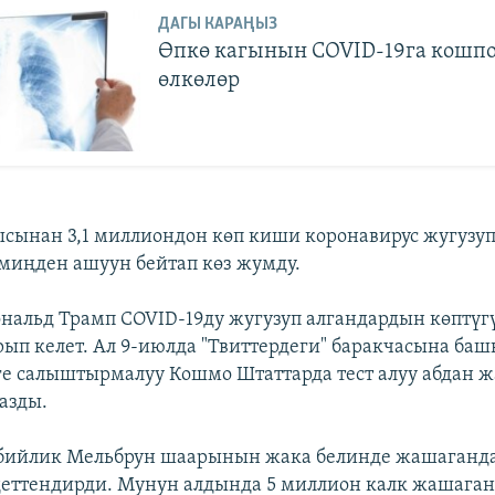
ДАГЫ КАРАҢЫЗ
Өпкө кагынын COVID-19га кошп
өлкөлөр
ынан 3,1 миллиондон көп киши коронавирус жугузуп
 миңден ашуун бейтап көз жумду.
нальд Трамп COVID-19ду жугузуп алгандардын көптүг
п келет. Ал 9-июлда "Твиттердеги" баракчасына баш
е салыштырмалуу Кошмо Штаттарда тест алуу абдан 
азды.
 бийлик Мельбрун шаарынын жака белинде жашаганд
еттендирди. Мунун алдында 5 миллион калк жашаган