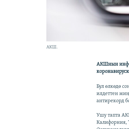
АКШ.
АКШнын инфе
коронавируск
Бул өлкөдө с
илдеттен миң
антирекорд б
Ушу тапта А
Калифорния, 