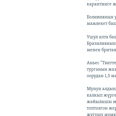
карантинге ж
Боливиянын 
мамлекет баш
Ушул апта ба
Бразилиянын
менен брита
Аньес "Твитт
турганын жаз
оорудан 1,5 м
Мунун алдынд
калкып жүргө
жайылышы мүм
топтолгон же
жугушу мүмк