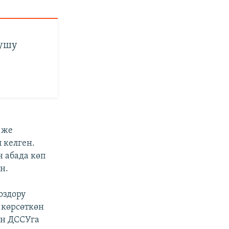
гушу
 же
 келген.
н абада көп
н.
оздору
 көрсөткөн
ын ДССУга