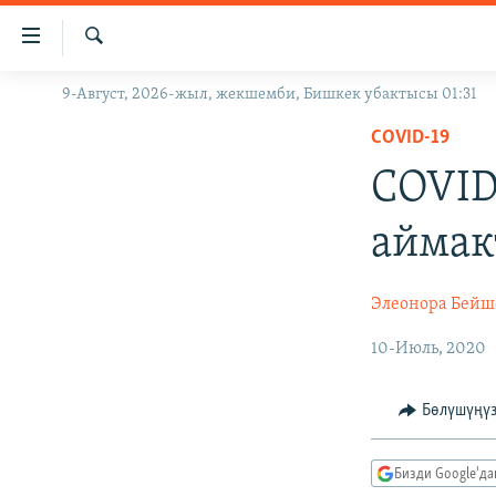
Линктер
Мазмунга
өтүңүз
Издөө
9-Август, 2026-жыл, жекшемби, Бишкек убактысы 01:31
ЖАҢЫЛЫКТАР
Навигацияга
өтүңүз
COVID-19
КЫРГЫЗСТАН
Издөөгө
COVID
ДҮЙНӨ
КЫРГЫЗСТАН
салыңыз
УКРАИНА
САЯСАТ
ДҮЙНӨ
аймак
АТАЙЫН ИЛИКТӨӨ
ЭКОНОМИКА
БОРБОР АЗИЯ
ТВ ПРОГРАММАЛАР
МАДАНИЯТ
Элеонора Бейш
ПОДКАСТ
БҮГҮН АЗАТТЫКТА
10-Июль, 2020
ӨЗГӨЧӨ ПИКИР
ЭКСПЕРТТЕР ТАЛДАЙТ
Бөлүшүңү
БИЗ ЖАНА ДҮЙНӨ
ДАНИСТЕ
Бизди Google'д