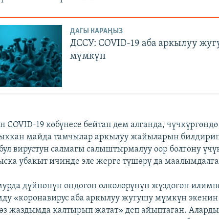
ДАГЫ КАРАҢЫЗ
ДССУ: COVID-19 аба аркылуу жу
мүмкүн
н COVID-19 көбүнесе бейтап дем алганда, чүчкүргөндө
ыккан майда тамчылар аркылуу жайыларын билдирип
бул вирустун салмагы салыштырмалуу оор болгону үчү
ыска убакыт ичинде эле жерге түшөрү да маалымдалга
мурда дүйнөнүн ондогон өлкөлөрүнүн жүздөгөн илимп
ду «коронавирус аба аркылуу жугушу мүмкүн экенин
өз жаздымда калтырып жатат» деп айыптаган. Алард