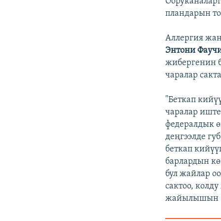
Ооруканаларг
пландарын то
Аллергия жан
Энтони Фауч
жибергенин б
чаралар сакт
"Беткап кийү
чаралар иште
федералдык ө
деңгээлде гу
беткап кийүү
барлардын кө
бул жайлар о
сактоо, колду
жайылышын б