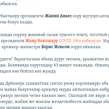
абылган.
убактылуу президенти
Жанин Аньес
оору жугузуп алга
чы болуп калды.
шында ооруну жөнөкөй сасык тумоого теңеп, тоготпой 
 президенти
Жаир Болсонару
COVID-19га кабылган.
Ко
н премьер-министри
Борис Жонсон
ооруп айыккан.
ердеги" баракчасына абалы дурус экенин, аралыктан и
ды. Боливияда ооругандар 43 миңге чамалады. Өпкөнү
иңден көп бейтап көз жумду.
а Дүйнөлүк саламаттык сактоо уюму коронавирус аба
н майда бөлүкчөлөр аркылуу мурда айтылгандан көбү
күн экенин четке каккан эмес. Ошондой эле вирус өз
рлерде, жабык же жакшы желдетилбеген жайларда аб
үн экенин ишарат кылган.