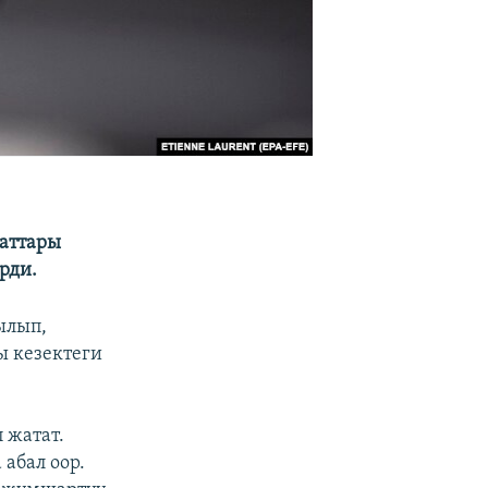
аттары
ирди.
ылып,
ы кезектеги
 жатат.
абал оор.