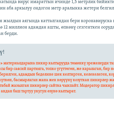
катында вирус имараттын ичинде 1,5 метрлик бийикт
ин аба аркылуу ондогон метр аралыкка жетери белгил
н жылдын аягында катталгандан бери коронавируска
ө 12 миллион адамдан ашты, өпкөнү сезгенткен ооруд
ан берди.
ү!
» материалдарына пикир калтырууда төмөнкү эрежелерди та
йсы бир саясий партияга, топко үгүттөгөн, же каралаган, бир 
ерилген, адамдын беделине шек келтирген, келекелеген, ко
күткөн, басмырлаган жана жек көрүүнү козуткан пикирлер ж
табай жазылган пикирлер сайтка чыкпайт. Модератор пикир
андан баш тартуу укугун өзүнө калтырат.​