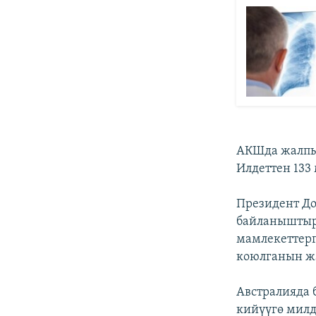
АКШда жалпыс
Илдеттен 133
Президент До
байланыштыры
мамлекеттерг
коюлганын ж
Австралияда
кийүүгө милд