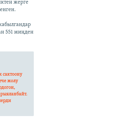
иктен жерге
енген.
 кабылгандар
ан 551 миңден
к сактоону
нече жолу
рдогон,
арыяланбайт.
лерди