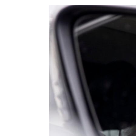
ЭЖЕ-СИҢДИЛЕР
АЗАТТЫК+
ЫҢГАЙСЫЗ СУРООЛОР