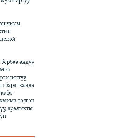
и жумшартуу
 башчысы
ртып
өнөкөй
 бербөө өңдүү
 Мен
ергиликтүү
ып баратканда
 кафе-
жыйма толгон
үү, аралыкты
нун