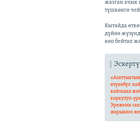
жазган ачык 
түшкөнгө чей
Кытайда өткө
дүйнө жүзүнд
көп бейтап ж
Эскертү
«Азаттыктын
өтүнөбүз: ка
кайталап жиб
коркутуп-үр
Эрежени сак
жарыялоо же 