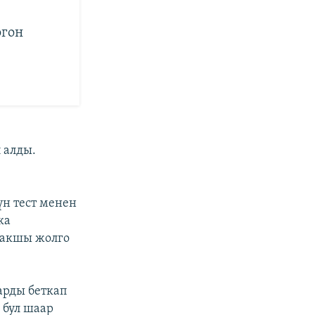
огон
 алды.
үн тест менен
ка
жакшы жолго
арды беткап
 бул шаар