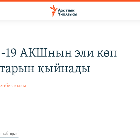
-19 АКШнын эли көп
тарын кыйнады
енбек кызы
з
ан табыңыз