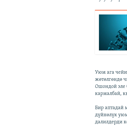
Уюм ага чейи
жөтөлгөндө ч
Ошондой эле 
кармалбай, к
Бир аптадай 
дүйнөлүк уюм
далилдерди к