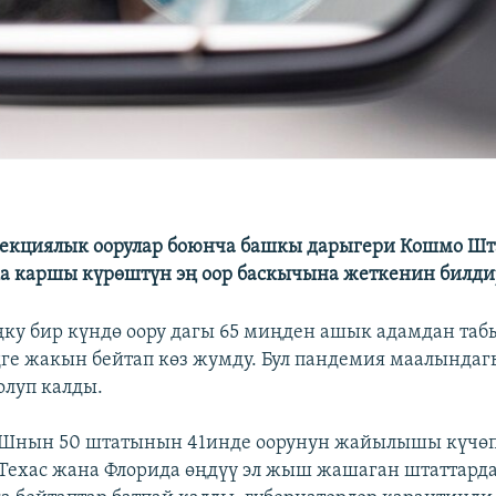
кциялык оорулар боюнча башкы дарыгери Кошмо Шт
а каршы күрөштүн эң оор баскычына жеткенин билд
оңку бир күндө оору дагы 65 миңден ашык адамдан таб
ге жакын бейтап көз жумду. Бул пандемия маалындаг
олуп калды.
КШнын 50 штатынын 41инде оорунун жайылышы күчөп
Техас жана Флорида өңдүү эл жыш жашаган штаттарда 